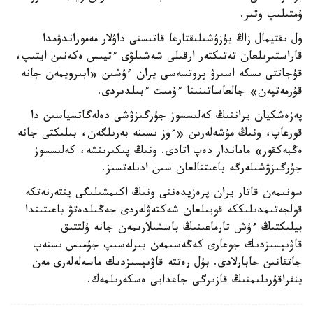
ۇمتىلىپ وتىر.
ول ىقتيمال زاڭ بۇزۋشىلىقتارعا قاتىستى داۋلار مەموراندۋمدا
قاراستىرىلعان تەتىكتەر ارقىلى شەشىلۋى ءتيىس ەكەنىن ايتىپ،
قۇجاتتى ىسكە اسىرۋ پروتسەسى يران ءۇشىن «ابىرويمەن جانە
قۇرمەتپەن» جالعاساتىنىنا ءۇمىت ءبىلدىردى.
پەزەشكيان يراننىڭ كەلىسسوز جۇرگىزۋشى دەلەگاتسياسىن دا
قورعاپ، ونىڭ مۇشەلەرىن «ءوز ىسىنە بەرىلگەن، بىلىكتى جانە
ەڭبەكقور» ماماندار دەپ اتادى. ونىڭ پىكىرىنشە، كەلىسسوز
جۇرگىزۋشىلەرگە باعىتتالعان سىن ادىلەتسىز.
سونىمەن قاتار يران پرەزيدەنتى ونىڭ اكىمشىلىگى ينتەرنەتكە
قولجەتىمدىلىككە قويىلعان شەكتەۋلەردى جەڭىلدەتۋ باعىتىندا
بيلىكتىڭ ءۇش تارماعىنىڭ باسشىلارىمەن جانە ۇلتتىق
قاۋىپسىزدىك جوعارى كەڭەسىمەن بىرلەسىپ جۇمىس ىستەپ
جاتقانىن حابارلادى. بۇل رەتتە قاۋىپسىزدىك ماسەلەلەرى مەن
ينفراقۇرىلىمنىڭ قازىرگى جاعدايى ەسكەرىلمەك.