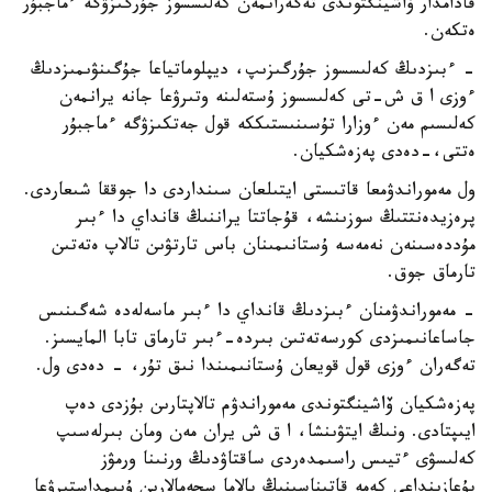
قادامدار ۆاشينگتوندى تەگەرانمەن كەلىسسوز جۇرگىزۋگە ءماجبۇر
ەتكەن.
- ءبىزدىڭ كەلىسسوز جۇرگىزىپ، ديپلوماتياعا جۇگىنۋىمىزدىڭ
ءوزى ا ق ش-تى كەلىسسوز ۇستەلىنە وتىرۋعا جانە يرانمەن
كەلىسىم مەن ءوزارا تۇسىنىستىككە قول جەتكىزۋگە ءماجبۇر
ەتتى،-دەدى پەزەشكيان.
ول مەموراندۋمعا قاتىستى ايتىلعان سىنداردى دا جوققا شىعاردى.
پرەزيدەنتتىڭ سوزىنشە، قۇجاتتا يراننىڭ قانداي دا ءبىر
مۇددەسىنەن نەمەسە ۇستانىمىنان باس تارتۋىن تالاپ ەتەتىن
تارماق جوق.
- مەموراندۋمنان ءبىزدىڭ قانداي دا ءبىر ماسەلەدە شەگىنىس
جاساعانىمىزدى كورسەتەتىن بىردە-ءبىر تارماق تابا المايسىز.
تەگەران ءوزى قول قويعان ۇستانىمىندا نىق تۇر، - دەدى ول.
پەزەشكيان ۆاشينگتوندى مەموراندۋم تالاپتارىن بۇزدى دەپ
ايىپتادى. ونىڭ ايتۋىنشا، ا ق ش يران مەن ومان بىرلەسىپ
كەلىسۋى ءتيىس راسىمدەردى ساقتاۋدىڭ ورنىنا ورمۋز
بۇعازىنداعى كەمە قاتىناسىنىڭ بالاما سحەمالارىن ۇيىمداستىرۋعا