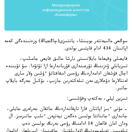
سوڭعى مالىمەتتەر بويىنشا، يانتسزى(چاڭجياڭ) وزەنىندەگى كەمە
اپاتىنان 434 ادام قايتىس بولدى.
قايعىلى وقيعاعا بايلانىستى بارشا حالىق قايعى جامىلىپ،
تسزيانلي ۋەزىنىڭ تۇرعىندارى قۇرباندارعا ازا تۇتۋدا. سۋ تۇبىندە
اجال قۇشقان ادامداردىڭ رۋحىن اسقاقتاتۋ ءۇشىن ولار سارى
لەنتالارعا دۇعالارى مەن تىلەكتەرىن جازىپ، بۇكىل جەرگە بايلاپ
جاتىر.
تسزين ليلي، مەكتەپ وقۋشىسى:
- مۇنى ءبىز اپاتتان قازا تاپقانداردىڭ جاتقان جەرلەرى جايلى،
جاندارى ءجانناتتا بولسىن دەگەن نيەتپەن ءىلىپ جاتىرمىز. ال
ودان امان قالعان 14 ادامنىڭ رۋحى بەرىك بولسىن دەپ
تىلەيمىز. تەپلوحودتىڭ اۋدارىلۋىنان جاقىنىنان ايىرىلعان ادامدار