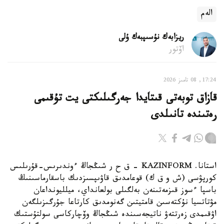
الەم
ريزابەك نۇسىپبەك ۇلى
اۆتور
17:24, 08 تامىز 2026
قازاق توبەتى قىتايدا جەرگىلىكتى يت تۇقىمى
رەتىندە تانىلدى
استانا. KAZINFORM – ق ح ر شىڭجاڭ ءوندىرىس-قۇرىلىس
كورپۋسى (ش و ق ك) قوعامدىق قاۋىپسىزدىك باسقارماسىنىڭ
باسپا ءسوز قىزمەتىنەن بەلگىلى بولعانداي، ميلليونداعان
مۋتاتسيا نۇكتەسىن قامتيتىن گەنومدىق كارتاعا جۇرگىزىلگەن
اۋقىمدى زەرتتەۋ ناتيجەسىندە شىڭجاڭ وۆچاركاسى سولتۇستىك