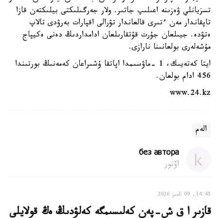
تسزيانلي ۋەزىنە اعىلىپ جاتىر. ولار جەرگىلىكتى بيلىكتەن قازا
تاپقاندار مەن ءتىرى قالعاندار تۋرالى اقپارات بەرۋدى تالاپ
ەتۋدە. جيىلعان جۇرت قۇتقارىلعان ادامداردىڭ دەنى ەكيپاج
مۇشەلەرى بولعانىنا نارازى.
ايتا كەتەيىك، 1 -ماۋسىمدا اپاتقا ۇشىراعان كەمەنىڭ بورتىندا
456 ادام بولعان.
www.24.kz
الەم
без автора
اۆتور
14:45, 09 تامىز 2026
قازىر ا ق ش-پەن كەلىسىمگە كەلۋدىڭ ەڭ قولايلى