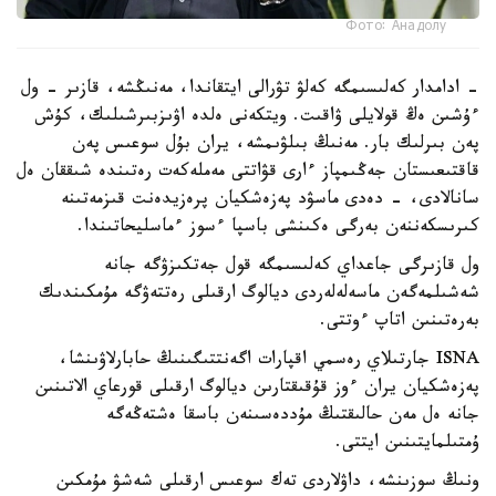
Фото: Анадолу
- ادامدار كەلىسىمگە كەلۋ تۋرالى ايتقاندا، مەنىڭشە، قازىر - ول
ءۇشىن ەڭ قولايلى ۋاقىت. ويتكەنى ەلدە اۋىزبىرشىلىك، كۇش
پەن بىرلىك بار. مەنىڭ بىلۋىمشە، يران بۇل سوعىس پەن
قاقتىعىستان جەڭىمپاز ءارى قۋاتتى مەملەكەت رەتىندە شىققان ەل
سانالادى، - دەدى ماسۋد پەزەشكيان پرەزيدەنت قىزمەتىنە
كىرىسكەننەن بەرگى ەكىنشى باسپا ءسوز ءماسليحاتىندا.
ول قازىرگى جاعداي كەلىسىمگە قول جەتكىزۋگە جانە
شەشىلمەگەن ماسەلەلەردى ديالوگ ارقىلى رەتتەۋگە مۇمكىندىك
بەرەتىنىن اتاپ ءوتتى.
ISNA جارتىلاي رەسمي اقپارات اگەنتتىگىنىڭ حابارلاۋىنشا،
پەزەشكيان يران ءوز قۇقىقتارىن ديالوگ ارقىلى قورعاي الاتىنىن
جانە ەل مەن حالىقتىڭ مۇددەسىنەن باسقا ەشتەڭەگە
ۇمتىلمايتىنىن ايتتى.
ونىڭ سوزىنشە، داۋلاردى تەك سوعىس ارقىلى شەشۋ مۇمكىن