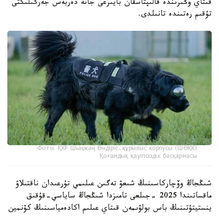
قىتاي وڭىرىندە قالىپتاسقان بايىرعى جانە دەربەس جەرگىلىكتى
تۇقىم رەتىندە تانىلدى.
Фото: ҚХР Шыңжаң Өндіріс-құрылыс корпусы (ШӨҚК)
Қоғамдық қауіпсіздік басқармасы
شىڭجاڭ وۆچاركاسىنىڭ شىعۋ تەگىن عىلىمي تۇرعىدان ناقتىلاۋ
ماقساتىندا 2025 -جىلعى تامىزدا شىڭجاڭ ساياسي-قۇقىق
ينستيتۋتىنىڭ باس بولۋىمەن قىتاي عىلىم اكادەمياسىنىڭ كۋنمين