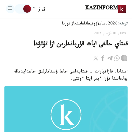
KAZINFORM
ق ز
ترەند:
2026-سايلاۋ
وقيعا
تاعايىنداۋ
اقوردا
18:53, 08 ماۋسىم 2015
قىتاي حالقى اپات قۇرباندارىن ازا تۇتۋدا
استانا. قازاقپارات - قىتايداعى جاعا ۇستاتارلىق جاعدايدىڭ
بولعانىنا تۋرا ءبىر اپتا ءوتتى.