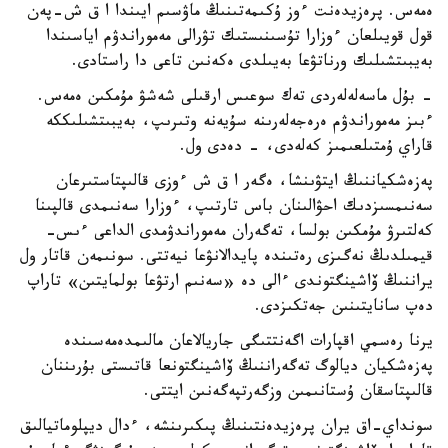
ەمەس. پرەزيدەنت ءوز ۇكىمەتىنىڭ ماۋسىم ايىندا ا ق ش-پەن
قول قويىلعان ءوزارا تۇسىنىستىك تۋرالى مەموراندۋم اياسىندا
بەيبىتشىلىك ورناتۋعا بەيىلدى ەكەنىن تاعى دا راستادى.
- بۇل ماسەلەلەردى تەك سوعىس ارقىلى شەشۋ مۇمكىن ەمەس.
ءبىز مەموراندۋم ەرەجەلەرىنە سۇيەنە وتىرىپ، بەيبىتشىلىككە
قاراي ۇمتىلعىمىز كەلەدى، - دەدى ول.
پەزەشكياننىڭ ايتۋىنشا، ەگەر ا ق ش ءوزى قالىپتاستىرعان
سەنىمسىزدىك احۋالىنان باس تارتىپ، ءوزارا سەنىمدى قالپىنا
كەلتىرۋ مۇمكىن بولسا، تەگەران مەموراندۋمدى الداعى ءىس-
قيمىلدىڭ نەگىزى رەتىندە پايدالانۋعا نيەتتى. سونىمەن قاتار ول
يراننىڭ ۆاشينگتوندى ءالى دە «سەنىم ارتۋعا بولمايتىن» تاراپ
دەپ سانايتىنىن جەتكىزدى.
يرنا رەسمي اقپارات اگەنتتىگى جاريالاعان مالىمدەمەسىندە
پەزەشكيان ديالوگ تەگەراننىڭ ۆاشينگتونعا قاتىستى بۇرىننان
قالىپتاسقان ۇستانىمىن وزگەرتپەگەنىن ايتتى.
سونداي-اق يران پرەزيدەنتىنىڭ پىكىرىنشە، ءدال ديپلوماتيالىق