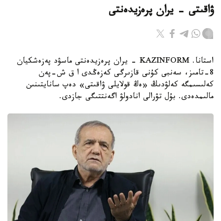
ۋاقىتى - يران پرەزيدەنتى
استانا. KAZINFORM - يران پرەزيدەنتى ماسۋد پەزەشكيان
8-تامىز، سەنبى كۇنى قازىرگى كەزەڭدى ا ق ش-پەن
كەلىسىمگە كەلۋدىڭ «ەڭ قولايلى ۋاقىتى» دەپ سانايتىنىن
مالىمدەدى. بۇل تۋرالى انادولۋ اگەنتتىگى جازدى.