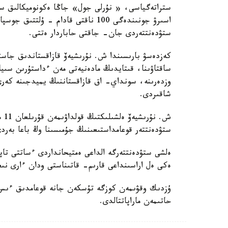
ستراتەگياسى، « نۇرلى جول» جاڭا ەكونوميكالىق سا
اسىرۋ جونىندەگى 100 ناقتى قادام - 
ستۋدەنتتەردى جان- جاقتى حاباردار ەتتى.
كەزدەسۋ بارىسىندا ش. نۇرىشيەۆ قازاقستاندىق جاستا
ساقتاۋىنا، قىتايدىڭ مادەنيەتى مەن ءداستۇرىن سىيلا
وزدەرىنە، سونداي- اق قازاقستاننىڭ يميدجىنە كەرى 
شاقىردى.
ش. 
ستۋدەنتتەر قوعامداستىعىنىڭ جۇمىسىنا وڭ باعا بەرد
ەلشى ستۋدەنتتەرگە الداعى ەمتيحانداردى ءساتتى تاپ
ەكى ەل اراسىنداعى قارىم- قاتىناستى ودان ءارى نىعاي
ۇزدىك وقۋىمەن كوزگە تۇسكەن جانە قوعامدىق ءىس- 
حاتىمەن ماراپاتتالدى.