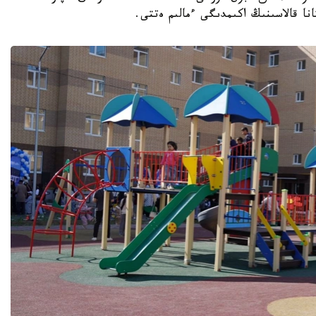
نا قالاسىنىڭ اكىمدىگى ءمالىم ەتتى.