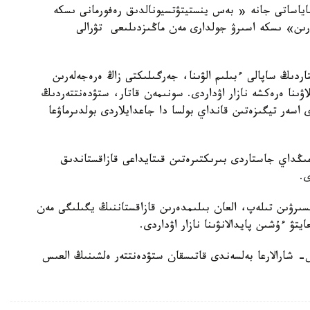
ياساتى جانە « بەس ينستيتۋتسيونالدىق رەفورمانى ىسكە
ۇلتتىق جوسپارىن» ىسكە اسىرۋ جولدارى مەن ماڭىزدىلىعى تۋرالى
ردىڭ ساپالى ءبىلىم الۋىنا، جەرگىلىكتى زاڭ ەرەجەلەرىن
ۋىنا ەرەكشە نازار اۋداردى. سونىمەن قاتار، ستۋدەنتتەردىڭ
اسەر تيگىزەتىن قانداي بولسا دا جاعدايلاردى بولدىرماۋعا
نۇرىشيەۆ ەلشىلىكتىڭ قولداۋىمەن قۇرىلعان 11 مىڭداي جاستاردى بىرىكتىرەتىن قىتايداعى قازاقستاندىق
ى.
سىرۋىن تىلەپ، العان بىلىمدەرىن قازاقستاننىڭ يگىلىگى مەن
تۋ ءۇشىن پايدالانۋىنا نازار اۋداردى.
شارالارعا بەلسەندى قاتىسقان ستۋدەنتتەر ەلشىنىڭ العىس