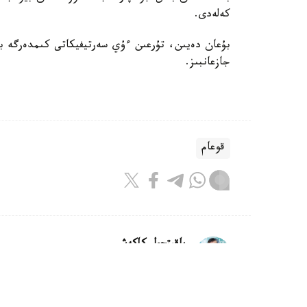
كەلەدى.
بۇعان دەيىن، تۇرعىن ءۇي سەرتيفيكاتى كىمدەرگە بە
جازعانبىز.
قوعام
باقىتجول كاكەش
اۆتور