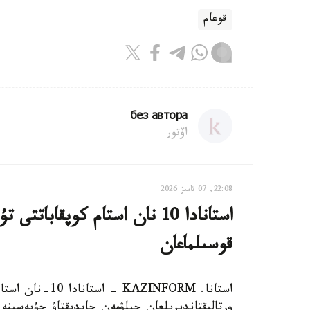
قوعام
без автора
اۆتور
22:08, 07 تامىز 2026
استانادا 10 نان استام كوپقاب
قوسىلماعان
استانا. AZINFORM