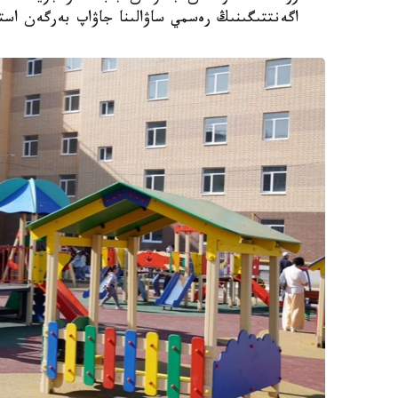
اگەنتتىگىنىڭ رەسمي ساۋالىنا جاۋاپ بەرگەن استا