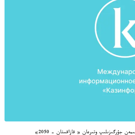
ەلشى ق ر پرەزيدەنتى ن. ءا. نازاربايەۆتىڭ باستاماسىمەن جۇرگىزىلىپ وتىرعان « قازاقستان - 2050»