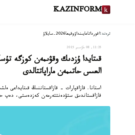
KAZINFORM
ترەند:
اقوردا
تاعايىنداۋ
وقيعا
2026-سايلاۋ
11:35, 08 ماۋسىم 2015
قىتايدا ۇزدىك وقۋىمەن كوزگە تۇسك
العىس حاتىمەن ماراپاتتالدى
استانا. قازاقپارات - قازاقستاننىڭ قىتايداعى ە
قازاقستاندىق ستۋدەنتتەرمەن كەزدەستى، دەپ حا