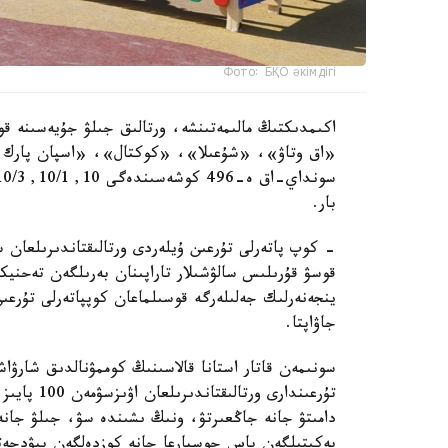
Фото: БҚО әкімдігі
اكىمدىكتىڭ مالىمەتىنشە، ورتالىق جىلۋ جۇيەسىنە قو
«اق وتاۋ»، «شۇعىلا»، «كوكتال»، «اسپان پارك و
بار.
- كوپ پاتەرلى تۇرعىن ۇيلەردى ورتالىقتاندىرىلعان 
قوسۋ قۇرىلىس سالۋشىلار تاراپىنان بەرىلگەن تەحنيك
ينجەنەرلىك جەلىلەرگە قوسىلماعان كوپپاتەرلى تۇرعى
جاۋاپتا.
سونىمەن قاتار استانا قالاسىنىڭ كوممۋنالدىق شارۋاش
تۇرعىندارى 
دامىتۋ جانە جاڭعىرتۋ، ونىڭ ىشىندە سۋ، جىلۋ جانە 
بەكىتىلگەن باس جوسپارعا جانە كوزدەلگەن بيۋدجەتت