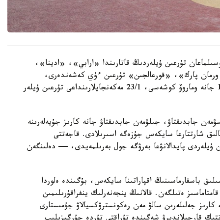
سىلماعان تۇرعىن ۇيلەردىڭ قاتارىندا «ارابي»، «ادينا»،
رمان پارك»، «قورعالجىن» تۇرعىن ءۇي كەشەندەرى،
سونداي-اق ە-496 كوشەسىندەگى 10, 10/1, 10/3 جانە وماروۆ كوشەسى، 23/1 مەكەنجايلارىنداعى تۇرعىن ۇيلەر
سۋمەن جابدىقتاۋ، جىلۋمەن جابدىقتاۋ جانە كارىز جۇيەلەرىنە
الىق شارتتارعا سايكەس جۇزەگە اسىرىلادى. قاجەتتى
ن ۇيلەردى پايدالانۋعا بەرۋگە جول بەرىلمەيدى، — دەلىنگەن
ىلىق باسقارماسىنىڭ اقپاراتىنا سايكەس، بۇگىندە ەلوردا
ورتالىقتاندىرىلعان اۋىزسۋمەن 100 پايىز قامتاماسىز ەتىلگەن. قالانىڭ ينجەنەرلىك ينفراقۇرىلىمىن
كارىز جەلىلەرىن سالۋ مەن رەكونسترۋكسيالاۋ جۇمىستارى
ىك قارجىلاندىرۋ شەگىندە تۇراقتى تۇردە جۇرگىزىلىپ