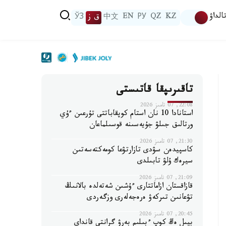
الداۋ
KZ
QZ
РУ
EN
中文
ق ز
ЎЗ
تاقىرىپقا قاتىستى
22:08, 07 تامىز 2026
استانادا 10 نان استام كوپقاباتتى تۇرعىن ءۇي
ورتالىق جىلۋ جۇيەسىنە قوسىلماعان
21:30, 07 تامىز 2026
كاسپيدەن سۋدى تازارتۋعا كومەكتەسەتىن
سيرەك ۇلۋ تابىلدى
21:09, 07 تامىز 2026
قازاقستان ازاماتتارى ءۇشىن شەتەلدە بالانىڭ
تۋعانىن تىركەۋ ەرەجەلەرى وزگەردى
20:45, 07 تامىز 2026
بيىل ەڭ كوپ ءبىلىم بەرۋ گرانتى قانداي