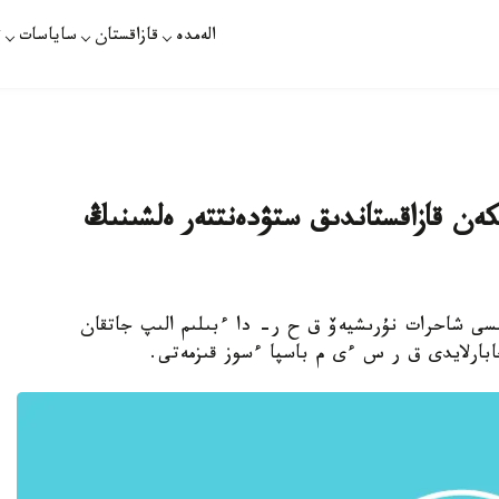
الەمدە
قازاقستان
ساياسات
ت
ەن قازاقستاندىق ستۋدەنتتەر ەلشىنىڭ
لشىسى شاحرات نۇرىشيەۆ ق ح ر- دا ءبىلىم الىپ جاتقان
بارلايدى ق ر س ءى م باسپا ءسوز قىزمەتى.