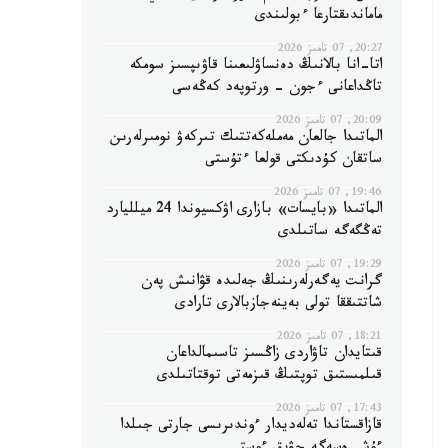
ماماندىقتارعا ءبولىندى
20:27, 07 تامىز 2026
اتا-انا بالانىڭ دەنساۋلىعىنا قاۋىپسىز سومكە
تاڭداعانى ءجون - ورتوپەد كەڭەسى
20:09, 07 تامىز 2026
الماتىدا جالعان مەملەكەتتىك تىركەۋ نومىرلەرىن
ساتقان كۇدىكتى قولعا ءتۇستى
19:46, 07 تامىز 2026
الماتىدا «بايسات» بازارى اۋكسيوندا 24 ميلليارد
تەڭگەگە ساتىلدى
19:29, 07 تامىز 2026
گرانت يەگەرلەرىنىڭ جەلىدە قۋانىش پەن
شاتتىققا تولى بەينەجازبالارى تارادى
18:21, 07 تامىز 2026
قىتايدان تاۋاردى زاڭسىز تاسىمالداعان
قىلمىستىق توپتىڭ قىزمەتى توقتاتىلدى
17:43, 07 تامىز 2026
قازاقستاندا تەلەديدار ءوندىرىسى جارتى جىلدا