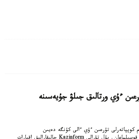
اتتى تۇرعىن ءۇي ورتالىق جىلۋ جۇيەسىنە
K - استانادا 10-نان استام كوپپاتەرلى تۇرعىن ءۇي ءالى كۇنگە دەيىن
ورتالىقتاندىرىلعان جىلۋمەن جابدىقتاۋ جۇيەسىنە قوسىلماعان. بۇل تۋرالى Kazinform حالىقارالىق اقپارات