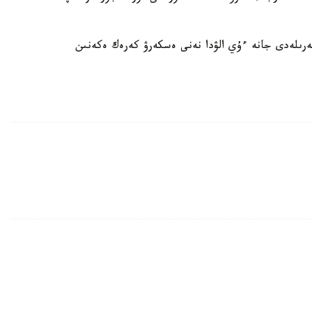
رىلەدى جانە ءۇي الۋدا نەنى ەسكەرۋ كەرەك ەكەنىن