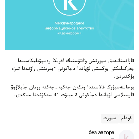
قازاقستاندىق سپورتشى وڭتۇستىك افريكا رەسپۋبليكاسىندا
جەرگىلىكتى بوكسشى لۋياندا دجاكونى ءبىرىنشى راۋندتا تىزە
بۇكتىردى.
يوحاننەسبۋرگ قالاسىندا وتكەن جەكپە-جەكتە رومان جايلاۋوۆ
قارسىلاسى لۋياندا دجاكونى 2 مينۋت 34 سەكۋندتا جەڭدى.
قوعام
سپورت
без автора