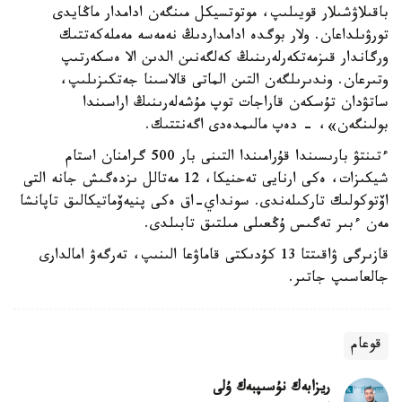
باقىلاۋشىلار قويىلىپ، موتوتسيكل مىنگەن ادامدار ماڭايدى
تورۋىلداعان. ولار بوگدە ادامداردىڭ نەمەسە مەملەكەتتىك
ورگاندار قىزمەتكەرلەرىنىڭ كەلگەنىن الدىن الا ەسكەرتىپ
وتىرعان. وندىرىلگەن التىن الماتى قالاسىنا جەتكىزىلىپ،
ساتۋدان تۇسكەن قاراجات توپ مۇشەلەرىنىڭ اراسىندا
بولىنگەن»، - دەپ مالىمدەدى اگەنتتىك.
ءتىنتۋ بارىسىندا قۇرامىندا التىنى بار 500 گرامنان استام
شيكىزات، ەكى ارنايى تەحنيكا، 12 مەتالل ىزدەگىش جانە التى
اۆتوكولىك تاركىلەندى. سونداي-اق ەكى پنيەۆماتيكالىق تاپانشا
مەن ءبىر تەگىس ۇڭعىلى مىلتىق تابىلدى.
قازىرگى ۋاقىتتا 13 كۇدىكتى قاماۋعا الىنىپ، تەرگەۋ امالدارى
جالعاسىپ جاتىر.
قوعام
ريزابەك نۇسىپبەك ۇلى