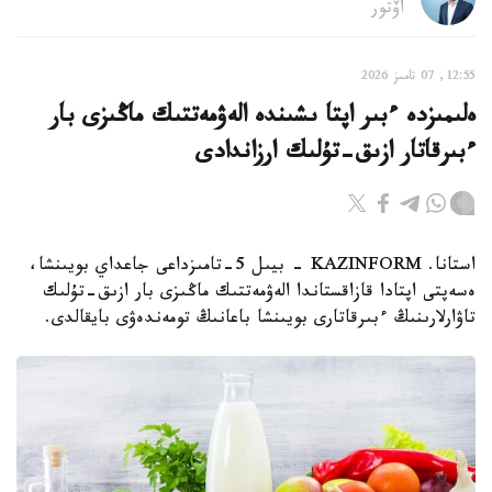
اۆتور
12:55, 07 تامىز 2026
ەلىمىزدە ءبىر اپتا ىشىندە الەۋمەتتىك ماڭىزى بار
ءبىرقاتار ازىق-تۇلىك ارزاندادى
استانا. KAZINFORM - بيىل 5-تامىزداعى جاعداي بويىنشا،
ەسەپتى اپتادا قازاقستاندا الەۋمەتتىك ماڭىزى بار ازىق-تۇلىك
تاۋارلارىنىڭ ءبىرقاتارى بويىنشا باعانىڭ تومەندەۋى بايقالدى.