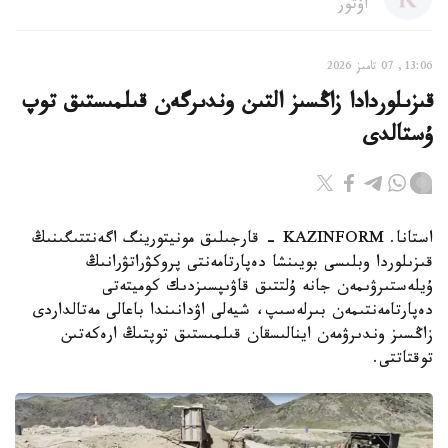
اۆتور
13:06, 07 تامىز 2026
قىزىلوردادا زاڭسىز التىن وندىرگەن قىلمىستىق توپ
ۇستالدى
استانا. KAZINFORM - قارجىلىق مونيتورينگ اگەنتتىگىنىڭ
قىزىلوردا وبلىسى بويىنشا دەپارتامەنتى پروكۋراتۋرانىڭ
ۇيلەستىرۋىمەن جانە ۇلتتىق قاۋىپسىزدىك كوميتەتى
دەپارتامەنتىمەن بىرلەسىپ، شيەلى اۋدانىندا باعالى مەتالداردى
زاڭسىز وندىرۋمەن اينالىسقان قىلمىستىق توپتىڭ ارەكەتىن
توقتاتتى.