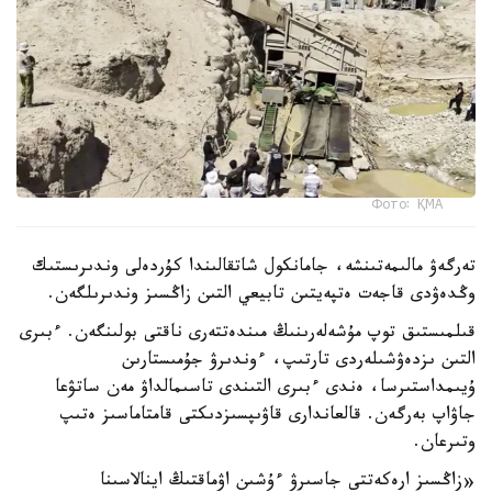
Фото: ҚМА
تەرگەۋ مالىمەتىنشە، جامانكول شاتقالىندا كۇردەلى وندىرىستىك
وڭدەۋدى قاجەت ەتپەيتىن تابيعي التىن زاڭسىز وندىرىلگەن.
قىلمىستىق توپ مۇشەلەرىنىڭ مىندەتتەرى ناقتى بولىنگەن. ءبىرى
التىن ىزدەۋشىلەردى تارتىپ، ءوندىرۋ جۇمىستارىن
ۇيىمداستىرسا، ەندى ءبىرى التىندى تاسىمالداۋ مەن ساتۋعا
جاۋاپ بەرگەن. قالعاندارى قاۋىپسىزدىكتى قامتاماسىز ەتىپ
وتىرعان.
«زاڭسىز ارەكەتتى جاسىرۋ ءۇشىن اۋماقتىڭ اينالاسىنا