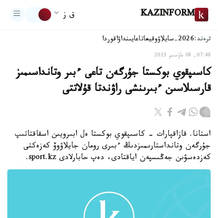
KAZINFORM
ق ز
ترەند:
2026-سايلاۋ
وقيعا
تاعايىنداۋ
اقوردا
07:48, 08 ماۋسىم 2015
كاسىپقوي بوكستا جۇرگەن تاعى ءبىر وتانداسىمىز
قارسىلاسىن ءبىرىنشى راۋندتا قۇلاتتى
استانا. قازاقپارات - كاسىپقوي بوكستا ەل ابىرويىن اسقاقتاتىپ
جۇرگەن وتانداستارىمىزدىڭ ءبىرى رومان جايلاۋوۆ كەزەكتى
كەزدەسۋىن جەڭىسپەن اياقتادى، دەپ حابارلادى sport.kz.