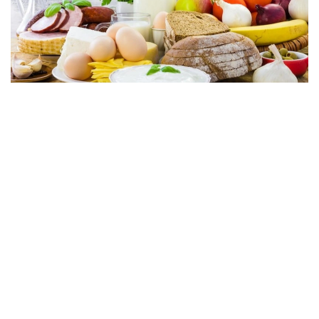
فوتو: ۇلتتىق ستاتيستيكا بيۋروسى
ۇلتتىق ستاتيستيكا بيۋروسى مالىمەتىنشە، اپتا ىشىندە قيار
(-2,4 پايىز)، اق قىرىققابات (-2,1 پايىز)، قىزاناق، كارتوپ
(-1,7 پايىز)، سۇيەكسىز سيىر ەتى (-0,4 پايىز)، الما (-0,3
پايىز)، قاراقۇمىق جارماسى (-0,2 پايىز)، قايماق (-0,1 پايىز)
باعالارى تومەندەدى.
ءبىرىنشى سۇرىپتى بيداي ۇنىنان پىسىرىلگەن نان، سۇيەكتى
سيىر ەتى، تاۋىق ەتى، قۇس ەتى، ەت فارشى، سۇزبە، ايران
جانە شاي باعالارى اپتادا وزگەرىسسىز قالدى.
وڭىرلەر بولىنىسىندە ەلدىڭ ءبىرقاتار قالاسىندا دەفلياتسيالىق
ديناميكا بايقالدى. الەۋمەتتىك ماڭىزى بار ازىق-تۇلىك