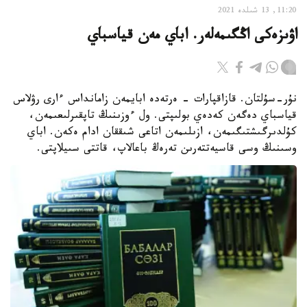
11:20, 13 شىلدە 2021
اۋىزەكى اڭگىمەلەر. اباي مەن قياسباي
نۇر-سۇلتان. قازاقپارات - ەرتەدە ابايمەن زامانداس ءارى رۋلاس
قياسباي دەگەن كەدەي بولىپتى. ول ءوزىنىڭ تاپقىرلىعىمەن،
كۇلدىرگىشتىگىمەن، ازىلىمەن اتاعى شىققان ادام ەكەن. اباي
وسىنىڭ وسى قاسيەتتەرىن تەرەڭ باعالاپ، قاتتى سىيلاپتى.