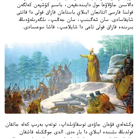
دالاسىن جاۋلاۋعا مول دايىندىقپەن، باسىم كۇشپەن كەلگەن
قولىنا قارسى اتتانعان ابىلاي باستاعان قازاق قولى دا قاتتى
شايقاسادى. سان شەگىنىپ، سان جەڭىپ، ىلگەرىلەۋدىڭ
بىرىندە قازاق قولى تاعى دا شايلاعىپ، قاشا سوعىسادى.
وكشەلەي قۋعان جاۋدى توسقاۋىلداپ، توتەپ بەرىپ كەلە جاتقان
قولدىڭ ىشىندە ابىلاي دا بار ەدى. الدى جوڭكىلە قاشقان