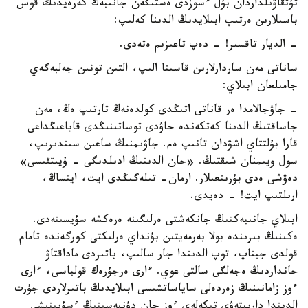
تۇتقاۋىلداردان بۇل ءسوزدى ەستىگەن جانىبەك كەرەيدىڭ قوس
باسىلارىن ەرتىپ ابىلايدىڭ الدىنا كەلىپ:
- الديار تاقسىر! - دەپ تاعىزىم ەتەدى.
ساناتى مەن ساردارلارىن قاسىنا الىپ، التىن تونىن جەلبەگەي
جامىلعان ابىلاي:
- جاۋجالامدا ەر قاناتى اتىڭدى كولدەنەڭ تارتىپ ەڭ، مەن
جاساقتىڭ الدىنا كەتكەندە جاۋدى توساتىنىڭدى قاباعىڭداعى
قارا بۇلتتاي اشۋدان تانىپ ەم. جاۋىمنىڭ ساعىن سىندىرىپ،
سول ويىمنان شىقتىڭ. «حان الدىنىڭ ادىلدىگى - ۇيىتقىسى»
دەۋشى ەدى بۇرىنعىلار. ارمان- تىلەگىڭدى ايت، ايتساڭ،
ارىلتىپ ايت! - دەيدى.
ابىلاي جانىبەكتىڭ جانكەشتى ەرلىگىنە ەرەكشە سۇيسىنەدى.
ەكىنىڭ بىرىندە بولا بەرمەيتىن بۇنداي ەرلىكتى كورگەندە تامام
قولدى جيناپ، توپ الدىندا جار سالىپ، باتىردى ماداقتاۋ
حانداردىڭ ەجەلگى سالتى عوي. ءارى ەرجۇرەك قولباسى، ءارى
ءوز زامانىنىڭ زەردەلى ساياساتشىسى ابىلايدىڭ باتىرلاردى جۇرت
الدىندا دارىپتەۋى تىكەلەي ءوز جان دۇنيەسىنىڭ ءسۇيىنىشى