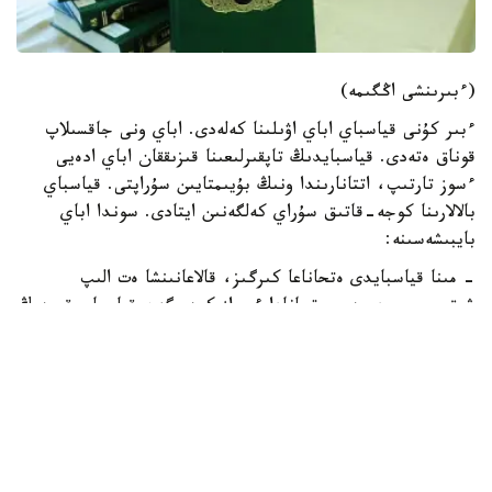
(ءبىرىنشى اڭگىمە)
ءبىر كۇنى قياسباي اباي اۋىلىنا كەلەدى. اباي ونى جاقسىلاپ
قوناق ەتەدى. قياسبايدىڭ تاپقىرلىعىنا قىزىققان اباي ادەيى
ءسوز تارتىپ، اتتانارىندا ونىڭ بۇيىمتايىن سۇراپتى. قياسباي
بالالارىنا كوجە-قاتىق سۇراي كەلگەنىن ايتادى. سوندا اباي
بايبىشەسىنە:
- مىنا قياسبايدى ەتحاناعا كىرگىز، قالاعانىنشا ەت الىپ
شىقسىن، - دەيدى. ەتحانادا ءبىراز كىدىرگەن قياسباي قويدىڭ
باسى مەن ءتورت سيراعىن عانا الىپ شىعادى. بۇعان تاڭدانعان
اباي ونىڭ ءمانىسىن سۇراعاندا، قياسباي قولما-قول:
- باسى، ءتورت اياعى بار قوي جەتەككە جۇرە بەرمەي مە؟ -
دەپ جاۋاپ بەرەدى. سوزدەن جەڭىلگەن اباي:
- ەندەشە، قورادان تاڭداپ ءبىر قوي ال، - دەيدى. قياسباي