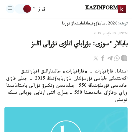
KAZINFORM
ق ز
ترەند:
2026-سايلاۋ
وقيعا
تاعايىنداۋ
اقوردا
09:22, 05 ماۋسىم 2015
بابالار ءسوزى: بۋراباي اتاۋى تۋرالى اڭىز
استانا. قازاقپارات - «قازاقپارات» حالىقارالىق اقپاراتتىق
اگەنتتىگى ەلباسى نۇرسۇلتان نازاربايەۆتىڭ 2015 - جىلى قازاق
حاندىعى قۇرىلۋىنىڭ 550 جىلدىعىن وتكىزۋ تۋرالى باستاماسىنا
وراي «قازاق حاندىعىنا 550 -جىل» اتتى ارنايى جوبانى ىسكە
قوستى.