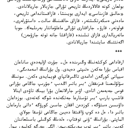
قالالار تاريحى» ايدارىنا قازاق دالاسىنداعى وركەنيەتتىڭ ورداسى
بولعان كونە قالالاردىڭ تاريحى تۋرالى جازبالار جاريالانادى.
«حالىق قازىناسى» ايدارى بويىنشا، قازاقستانداعى تاريحي،
مادەني ەسكەرتكىشتەر، قازاق حالقىنىڭ سالت- داستۇرلەرى،
قولونەر، قارۋ- جاراقتارى تۋرالى ماعلۇماتتار بەرىلمەك. جوبا
ماتەريالدارى قازاق تىلىندە (قازاقشا جانە توتە جازۋمەن)
اگەنتتىك سايتىندا جاريالانادى.
***
ارقاداعى كوكشەنىڭ وڭىرىندە ەل- جۇرت اۋليەدەي ساناعان
اقباس بۋرا مەكەن ەتىپتى دەيدى. ول بۋرانىڭ اسەمدىگى،
سيپاتى كورگەن ادامدى تاڭىرقاتپاي قويمايدى ەكەن. سونىڭ
سۇلۋلىعىنا قىزىققان ءبىر باتىر اڭدىپ ءجۇرىپ جاڭاعى بۋرانى
قوس جەبەمەن اتادى. اۋىر جارالانعان بۋرا بيىك تاۋدى اينالا
قاشىپ بارىپ ءبىر تۇستارعا جەتكەندە شوگە كەتەدى. بوزداعان
داۋىسىن ەستۋگە، كوزدەن اققان جاسىن كورۋگە ءداتى بارماعان
باتىر دا، ەل دە كوپ ۋاقىتقا دەيىن جاڭاعى تۇسقا جولاي
الماپتى. بۋرانىڭ ءۇنى توقتاپ، ەلدىڭ كوڭىلى باسىلعاننان
كەيىن باتىر ءبىر توپ سەرىكتەرىمەن الگى جەرگە كەلسە، سول