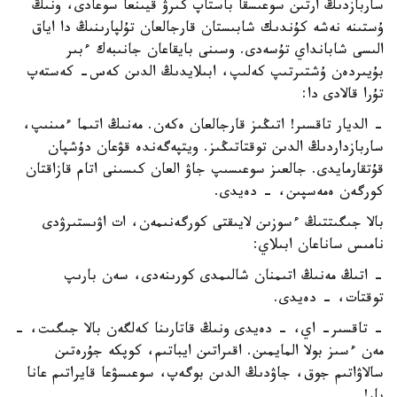
ساربازدىڭ ارتىن سوعىسقا باستاپ كىرۋ قيىنعا سوعادى، ونىڭ
ۇستىنە نەشە كۇندىك شابىستان قارجالعان تۇلپارىنىڭ دا اياق
الىسى شابانداي تۇسەدى. وسىنى بايقاعان جانىبەك ءبىر
بۇيىردەن ۇشتىرتىپ كەلىپ، ابىلايدىڭ الدىن كەس- كەستەپ
تۇرا قالادى دا:
- الديار تاقسىر! اتىڭىز قارجالعان ەكەن. مەنىڭ اتىما ءمىنىپ،
ساربازداردىڭ الدىن توقتاتىڭىز. ويتپەگەندە قۋعان دۇشپان
قۇتقارمايدى. جالعىز سوعىسىپ جاۋ العان كىسىنى اتام قازاقتان
كورگەن ەمەسپىن، - دەيدى.
بالا جىگىتتىڭ ءسوزىن لايىقتى كورگەنىمەن، ات اۋىستىرۋدى
نامىس ساناعان ابىلاي:
- اتىڭ مەنىڭ اتىمنان شالىمدى كورىنەدى، سەن بارىپ
توقتات، - دەيدى.
- تاقسىر- اي، - دەيدى ونىڭ قاتارىنا كەلگەن بالا جىگىت، -
مەن ءسىز بولا المايمىن. اقىراتىن ايباتىم، كوپكە جۇرەتىن
سالاۋاتىم جوق، جاۋدىڭ الدىن بوگەپ، سوعىسۋعا قايراتىم عانا