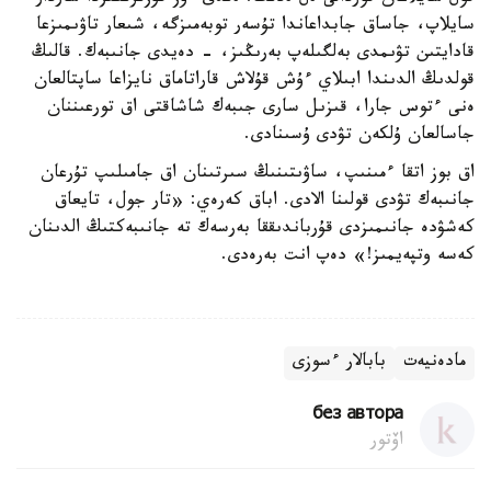
سايلاپ، جاساق جابداعاندا تۇسەر توبەمىزگە، شىعار تاۋىمىزعا
قادايتىن تۋىمدى بەلگىلەپ بەرىڭىز، - دەيدى جانىبەك. قالىڭ
قولدىڭ الدىندا ابىلاي ءۇش قۇلاش قاراتاماق نايزاعا ساپتالعان
ەنى ءتوس جارا، قىزىل سارى جىبەك شاشاقتى اق تورعىننان
جاسالعان ۇلكەن تۋدى ۇسىنادى.
اق بوز اتقا ءمىنىپ، ساۋىتىنىڭ سىرتىنان اق جامىلىپ تۇرعان
جانىبەك تۋدى قولىنا الادى. اباق كەرەي: «تار جول، تايعاق
كەشۋدە جانىمىزدى قۇرباندىققا بەرسەك تە جانىبەكتىڭ الدىنان
كەسە وتپەيمىز!» دەپ انت بەرەدى.
مادەنيەت
بابالار ءسوزى
без автора
اۆتور