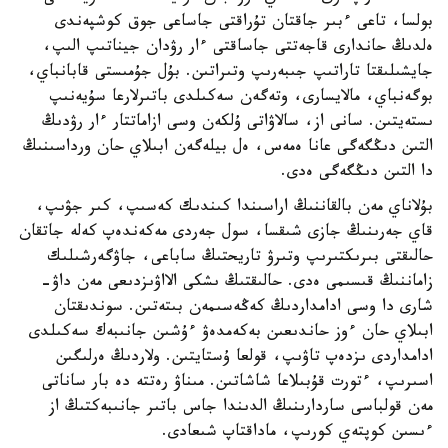
بولسا، تاعى ءبىر جاقتان تۇراقتى جاساعى جوق كوشپەندى
ەلدىڭ حاندارى قاجەتتى جاساقتى ءار رۋدان جيناتىپ الىپ،
جايشىلىقتا تاراتىپ جىبەرىپ وتىراتىن. بۇل جۇمىستى قابانباي،
بوگەنباي، مالايسارى، وتەگەن سەكىلدى باتىرلارعا سۇيەنىپ
ىستەيتىن. سانى از، سالاۋاتى ۇلكەن وسى ازاماتتار ءار رۋدىڭ
التىن دىڭگەگى عانا ەمەس، ەل بيلەگەن ابىلاي حان ورداسىنىڭ
دا التىن دىڭگەگى ەدى.
بۇلاناي مەن بالقاننىڭ اراسىندا كىندىك كەسىپ، كىر جۋىپ،
قاي جەرىنىڭ جازى شىقسا، سول جەردى مەكەندەپ كەلە جاتقان
حالىقتى بىرىكتىرىپ وتىرۋ تاريحتىڭ ساباعى، جاۋگەرشىلىك
زاماننىڭ قىسىمى ەدى. حالىقتىڭ ىشكى الااۋىزدىعى مەن داۋ-
شارى دا وسى ادامداردىڭ كەڭەسىمەن بىتەتىن. سوندىقتان
ابىلاي حان ءوز حاندىعىن بەكەمدەۋ ءۇشىن جانىبەك سەكىلدى
ادامداردى ىزدەپ تاۋىپ، قولعا ۇستايتىن. ولاردىڭ ەرلىگىن
اسىرىپ، ءتورت قۇبىلاعا شاشاتىن. مىناۋ رەتتە دە بار ساناتى
مەن قولباسى ساردارىنىڭ الدىندا جاس باتىر جانىبەكتىڭ از
ءىسىن كوپتەي كورىپ، ماداقتاپ شىعادى.