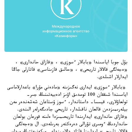
بۇل جوبا اياسىندا «بابالار ءسوزى» ، «قازاق حاندارى» ،
«ەجەلگى قالالار تاريحى» ، «حالىق قازىناسى» قاتارلى جاڭا
ايدارلار اشىلدى.
«بابالار ءسوزى» ايدارى نەگىزىنە «مادەني مۇرا» باعدارلاماسى
اياسىندا شىققان 100 تومدىق اۋىز ادەبيەتىنىڭ جىر-
تولعاۋلارى، قيسسا- داستاندار، ءسوز ۇستاعان شەشەندەر مەن
بيلەرىمىزدەن قالعان ناقىلدار، تاريحي جادىگەرلەر الىندى.
«قازاق حاندارى» ايدارىندا تاريحىمىزدا ەلىنە قورعان بولعان
حانداردىڭ ءومىرى تۋرالى دەرەكتەر بەرىلەدى. ال «ەجەلگى