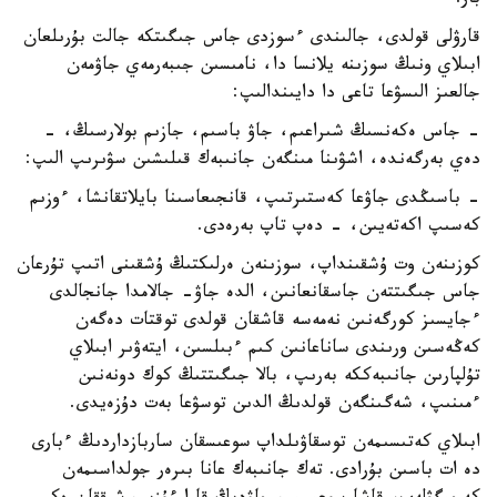
بار!
قارۋلى قولدى، جالىندى ءسوزدى جاس جىگىتكە جالت بۇرىلعان
ابىلاي ونىڭ سوزىنە يلانسا دا، نامىسىن جىبەرمەي جاۋمەن
جالعىز الىسۋعا تاعى دا دايىندالىپ:
- جاس ەكەنسىڭ شىراعىم، جاۋ باسىم، جازىم بولارسىڭ، -
دەي بەرگەندە، اشۋىنا مىنگەن جانىبەك قىلىشىن سۋىرىپ الىپ:
- باسىڭدى جاۋعا كەستىرتىپ، قانجىعاسىنا بايلاتقانشا، ءوزىم
كەسىپ اكەتەيىن، - دەپ تاپ بەرەدى.
كوزىنەن وت ۇشقىنداپ، سوزىنەن ەرلىكتىڭ ۇشقىنى اتىپ تۇرعان
جاس جىگىتتەن جاسقانعانىن، الدە جاۋ- جالامدا جانجالدى
ءجايسىز كورگەنىن نەمەسە قاشقان قولدى توقتات دەگەن
كەڭەسىن ورىندى ساناعانىن كىم ءبىلسىن، ايتەۋىر ابىلاي
تۇلپارىن جانىبەككە بەرىپ، بالا جىگىتتىڭ كوك دونەنىن
ءمىنىپ، شەگىنگەن قولدىڭ الدىن توسۋعا بەت دۇزەيدى.
ابىلاي كەتىسىمەن توسقاۋىلداپ سوعىسقان ساربازداردىڭ ءبارى
دە ات باسىن بۇرادى. تەك جانىبەك عانا بىرەر جولداسىمەن