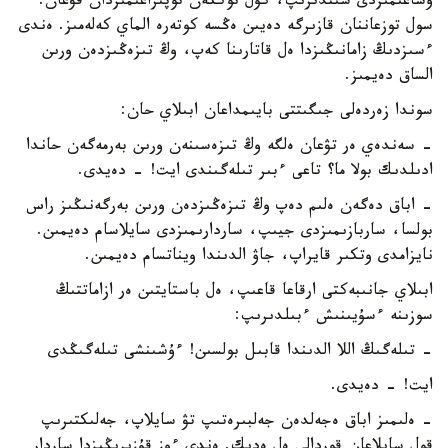
وشاعىمىزدى سىندىرىپ، كۇل توككەن توپىراعىمىزدان قۋعان.
سول توزعاننان قازىرگە دەيىن ەڭسە كوتەرە الماي كەلەمىز. ەندى
ءسىزدىڭ زامانىڭىزدا ەل قاتارىنا كەپ، وڭ تىزەڭىزدەن ورىن
الساق دەيمىز.
سوندا زەردەلى جىگىتتى بايىمداعان ابىلاي حان:
- سەندەي ەر تۋعان ەلگە وڭ تىزەسىنەن ورىن بەرمەگەن حاندا
ادىلدىك بولا ما؟ تاعى ءبىر تىلەگىندى ايت! - دەيدى.
- اباق دەگەن ەلىم دەپ وڭ تىزەڭىزدەن ورىن بەرگەنىڭىز راس
بولسا، ساربازىمىزدى جيىپ، ساردارىمىزدى سايلاسام دەيمىن.
نايزامدى وتكىر قايراپ، جاۋ الدىندا ويناتسام دەيمىن.
ابىلاي جانىبەكتى ارقاعا قاعىپ، ەل باستايتىن ەر ازاماتتىڭ
سوزىنە ءسۇيىنىش ءبىلدىرىپ:
- تىلەگىڭ اللا الدىندا قابىل بولسىن! ءۇشىنشى تىلەگىڭدى
ايت! - دەيدى.
- ەلىمىز اباق ەجەلدەن جەلبىرەتىپ تۋ سايلاپ، جەلىكتىرىپ
قول سايلاعان قوردالى ەل ەدىك. ەندى ءوز قۇزىرىڭىزدا ساردار