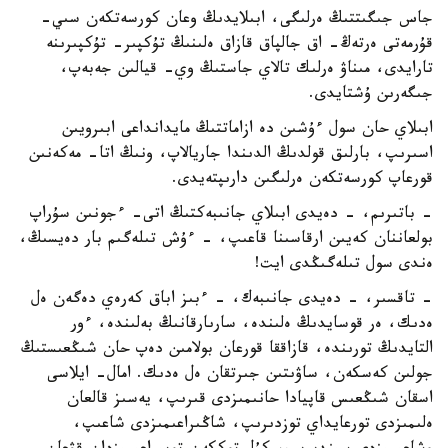
جاس جىگىتتىڭ ەرلىگى، ابىلايدىڭ وعان كورسەتكەن سىي-
قۇرمەتى ەرتەڭ- اق جالپاق قازاق ەلىنىڭ تۇكپىر- تۇكپىرىنە
تارايدى، مىناۋ ەرلىك تالاي جاستىڭ وي- قيالىن جەبەپ،
جىگەرىن ۇشتايدى.
ابىلاي حان سول ءۇشىن دە ازاماتتىڭ مايدانداعى ابىرويىن
اسىرىپ، بارلىق قولدىڭ الدىندا جاريالاپ، ونىڭ اتا- مەكەنىن
قورعاپ كورسەتكەن ەرلىگىن دارىپتەيدى.
- باتىرىم، - دەيدى ابىلاي جانىبەكتىڭ اتى- ءجونىن سۇراپ
بولعاننان كەيىن ارقاسىنا قاعىپ، - ءۇش تىلەگىم بار دەيسىڭ،
ەندى سول تىلەگىڭدى ايت!
- تاقسىر، - دەيدى جانىبەك، - ءبىز اباق كەرەي دەگەن ەل
ەدىك، ەر قوسايدىڭ ەلىندە، سارىارقانىڭ بەلىندە، ءور
التايدىڭ تورىندە، قازاققا قورعان بولامىن دەپ حان شىڭعىستىڭ
جولىن كەسكەن، ساۋىتىن جىرتقان ەل ەدىك. امال- ايلاسى
اسقان شىڭعىس قاپيادا حانىمىزدى قىرىپ، يەسىز قالعان
ەلىمىزدى تورعايداي توزدىرىپ، شاڭىراعىمىزدى شاعىپ،