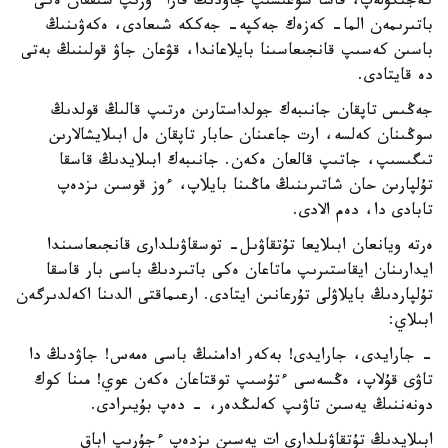
كەجىگۋلەپ، قاشا سوعىسىپ جاۋدىڭ قارا ءۇزىپ شىققان ەكى
باتىرىمەن الما- كەزەك جەكپە- جەككە شىعادى، ەكەۋىنىڭ
باسىن كەسىپ قانجىعاسىنا بايلاعاندا، قۋعان جاۋ قولىنىڭ بەتى
دە قايتادى.
جەڭىس تاپقان جانىبەك جولداستارىن ەرتىپ قالىڭ قولدىڭ
سوڭىنان كەلسە، ارت جاعىنان حابار تاپقان ەل ابىلايشالارىن
تىگىسىپ، جاتىپ قالعان ەكەن. جانىبەك ابىلايدىڭ قاسقا
تۇلپارىن حان شاتىرىنىڭ ماڭىنا بايلاپ، ءوز قوسىن ىزدەپ
تابادى دا، دەم الادى.
ەرتە ويانعان ابىلايعا تۇتقاۋىل- توسقاۋىلدارى قانجىعاسىندا
ايدارىنان ايقاستىرىپ ماتاعان ەكى باتىردىڭ باسى بار قاسقا
تۇلپاردىڭ بايلاۋلى تۇرعانىن ايتادى. ارعىماقتى الدىنا اكەلدىرگەن
ابىلاي:
- جارايدى، جارايدى! بەكەر ادامنىڭ باسى ەمەس! جاۋدىڭ دا
تاۋى قۇلاپ، ەڭسەسى ءتۇسىپ توقتاعان ەكەن عوي! مىنا كوك
دونەننىڭ يەسىن تاۋىپ كەلىڭدەر، - دەپ بۇيىرادى.
ابىلايدىڭ تۇتقاۋىلدارى ات يەسىن ىزدەپ ءجۇرىپ اباق