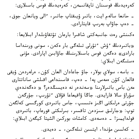
كەرەيدىڭ قوسىنان تاپقانىمەن، كەرەيدىڭ قوس باسىلارى:
- حانعا سالەم ايت، باتىر ۇيىقتاپ جاتىر، ءالى ويانعان جوق،
- دەپ جاۋاپ بەرىپ قايتارادى.
ەكىنشى رەت جانىبەكتى شاقىرا بارعان تۇتقاۋىلدار ابىلايعا:
«باتىردىڭ ءۇش ءتۇرلى تىلەگى بار ەكەن، سونى ورىنداسا
بارادى» دەگەن قوس باسىلارىنىڭ جاۋابىن اپارادى. مۇنى
ەستىگەن ابىلاي:
- باسە، سولاي بولار، جاۋ جاعادان العان كۇن، ەرلەردەن ۇيقى
قالعان كۇن ەمەس پە! - دەپ، قاسىنداعى اقىلشى ساناتتارى
مەن باس باتىرلارىنا «سەندەر نە دەيسىڭدەر؟ « دەگەندەي
سۇراۋ سالا قارايدى. جاڭا ۋاقيعاعا قۇلاق ءتۇرىپ، جۇرگەن
جۇرتى ەرلىكتى اڭىز ەتىسىپ، جاس باتىردى كورگىسى كەلگەن
توپ: «جارلىق سىزدەن تاقسىر، بىرلىكتى قورعاپ، باتىردى
قولدايمىز! - دەسەدى. كامشات بوركىن الشيتا كيگەن ابىلاي:
- كەلسىن مۇندا، ايتسىن تىلەگىن، - دەيدى.