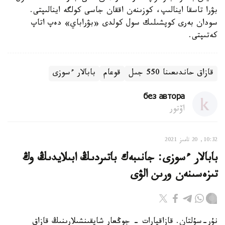
بۋرا تاسقا اينالىپ، كوزىنەن اققان جاسى كولگە اينالىپتى.
سودان بەرى كوپشىلىك سول كولدى «بۋراباي» دەپ اتاپ
كەتىپتى.
قازاق حاندىعىنا 550 جىل
قوعام
بابالار ءسوزى
без автора
اۆتور
10:32, 20 تامىز 2021
بابالار ءسوزى: جانىبەك باتىردىڭ ابىلايدىڭ وڭ
تىزەسىنەن ورىن الۋى
نۇر-سۇلتان. قازاقپارات - جوڭعار شاپقىنشىلارىنىڭ قازاق