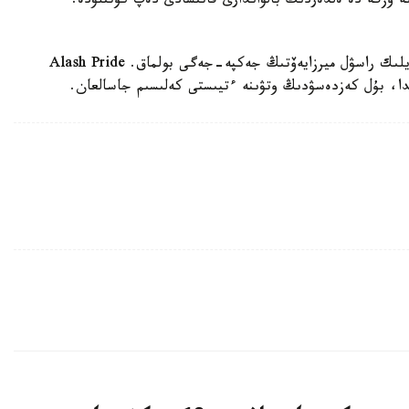
 وزگە دە ەلدەردىڭ بالۋاندارى قاتىسادى دەپ كۇتىلۋدە.
ال باستىسى، قازاقستاندىق ارمان وسپانوۆ پەن رەسەيلىك راسۋل ميرزايەۆتىڭ جەكپە-جەگى بولماق. Alash Pride
دا، بۇل كەزدەسۋدىڭ وتۋىنە ءتيىستى كەلىسىم جاسالعان.