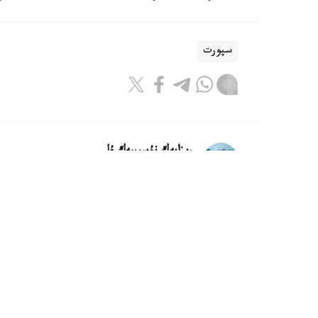
سپورت
ريزابەك نۇسىپبەك ۇلى
اۆتور
08:41, 09 تامىز 2026
ساداق اتۋدان ازيا ويىندارىنا قاتىسا
جاريالاندى