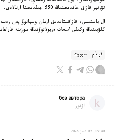
جوسپارلانعان. بۇل باسەكەگە رەسەي، قازاقستان جانە
تۋرنير قازاق حاندىعىنىڭ 550 جىلدىعىنا ارنالادى.
كلۋبىنىڭ وكىلى اسحات ەربولاتوۆتىڭ سوزىنە قاراعان
قوعام
سپورت
без автора
اۆتور
09:40, 09 تامىز 2026