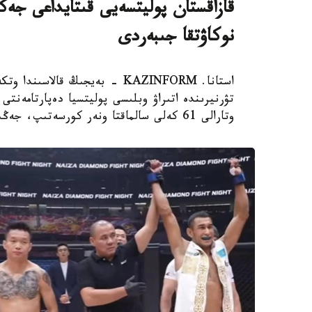
نوكاۋتقا جىبەردى
تۋرنيرىندە اتىراۋ وبلىسى پوليتسيا دەپارتامەنتى
وتارالى 61 كەلى سالماقتا ونەر كورسەتىپ، جەڭىسكە جەتتى.