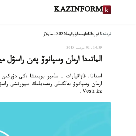
KAZINFORM
ترەند:
اقوردا
تاعايىنداۋ
وقيعا
2026-سايلاۋ
14:39, 02 ماۋسىم 2015
الماتىدا ارمان وسپانوۆ پەن راسۋل 
ارمان وسپانوۆ بەلگىلى رەسەيلىك سپورتشى راسۋ
Vesti.kz.