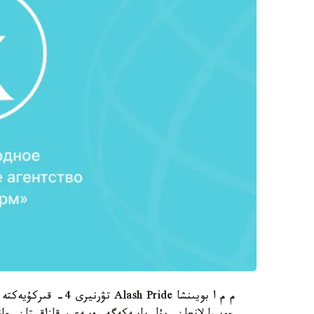
م م ا بويىنشا h Pride