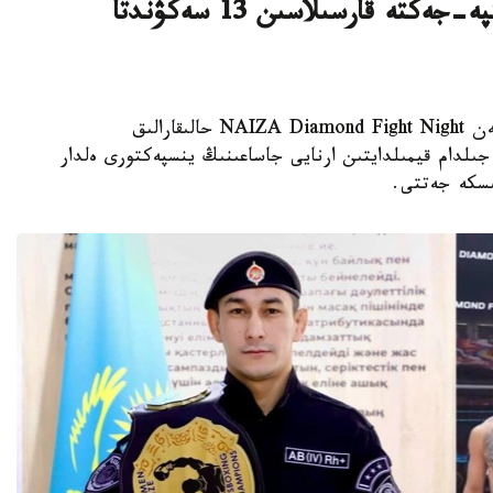
قازاقستان پوليتسەيى قىتايداعى جەكپە-جەكتە قارسىلاسىن 13 سەكۋندتا
استانا. KAZINFORM - بەيجىڭ قالاسىندا وتكەن NAIZA Diamond Fight Night حالىقارالىق
 جىلدام قيمىلدايتىن ارنايى جاساعىنىڭ ينسپەكتورى ەلدار