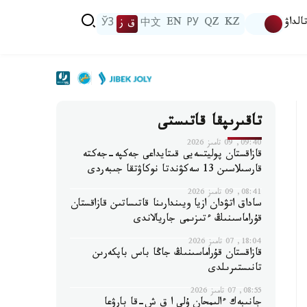
الداۋ
KZ
QZ
РУ
EN
中文
ق ز
ЎЗ
تاقىرىپقا قاتىستى
09:40, 09 تامىز 2026
قازاقستان پوليتسەيى قىتايداعى جەكپە-جەكتە
قارسىلاسىن 13 سەكۋندتا نوكاۋتقا جىبەردى
08:41, 09 تامىز 2026
ساداق اتۋدان ازيا ويىندارىنا قاتىساتىن قازاقستان
قۇراماسىنىڭ ءتىزىمى جاريالاندى
18:04, 07 تامىز 2026
قازاقستان قۇراماسىنىڭ جاڭا باس باپكەرىن
تانىستىرىلدى
08:55, 07 تامىز 2026
جانىبەك ءالىمحان ۇلى ا ق ش-قا بارۋعا