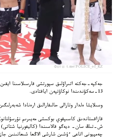
Фото: t.me/POLICE_of_KZ
جەكپە-جەكتە اتىراۋلىق سپورتشى قارسىلاسىنا ايقىن
13-سەكۋندىندا نوكاۋتپەن اياقتادى.
وسىلايشا ەلدار وتارالى حالىقارالىق ارەنادا شەبەرلىگ
چەمپيونى اتاعى ءۇشىن شارشى الاڭعا شىعاتىنىن جاز