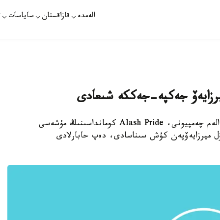
الەمدە
قازاقستان
ساياسات
ت
ميرزايەۆ جەكپە-جەككە شىعادى
استانا. قازاقپارات - سامبو بويىنشا ەكى دۇركىن الەم چەمپيونى، Alash Pride كومانداسىنىڭ مۇشەسى
ل ميرزايەۆپەن كۇش سىناسادى، دەپ حابارلادى