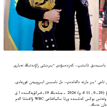
 باسىمدىق تانىتىپ، كەزدەسۋدى ءبىرىنشى راۋندتىڭ نەبارى
ىن تاعى ءبىر مارتە دالەلدەپ، ەل نامىسىن ابىرويمەن قورعادى.
قازاقستاندىق كاسىپقوي بوكسشى مەيىرىم نۇرسۇلتانوۆ (20-0, 11 ك و) 2026 -جىلدىڭ 19-قىركۇيەگىندە ا ق
ش-تىڭ سان- ديەگو قالاسىندا (كاليفورنيا شتاتى) وتەتىن بوكس كەشىندە ورتا سالماقتاعى WBC ۋاقىتشا الەم
عان ەدىك.