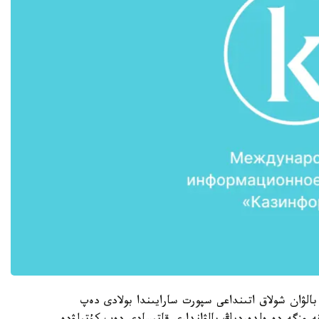
Alas تۋرنيرى 4- قىركۇيەكتە بالۋان شولاق اتىنداعى سپورت سارايىندا بولادى دەپ