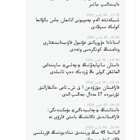
دايىندالىپ جاتىر
11:55, 06 تامىز 2026
شىمكەنتتە الەم چەمپيونى اتانعان جاس بالۋانعا
كولىك سىيلادى
22:05, 05 تامىز 2026
استانادا ەۋروپالىق فۋتبول قاۋىمداستىقتارى
وداعىنىڭ كونگرەسى وتەدى
14:40, 05 تامىز 2026
داستان ساتپايەۆتىڭ «چەلسي» ساپىنداعى
العاشقى گولى ەڭ ۇزدىك دەپ تانىلدى
14:24, 05 تامىز 2026
قازاقستان جۇزۋدەن ا ق ش-تاعى حالىقارالىق
تۋرنيردە 17 مەدال جەڭىپ الدى
09:55, 05 تامىز 2026
داستاننىڭ «چەلسيدەگى» مۇمكىندىگى:
قازاقستاندىق تالانتتىڭ باستى قارۋى نە
22:04, 04 تامىز 2026
الماتىدا 45 مىڭ ورىندىق ستاديوننىڭ قۇرىلىسى