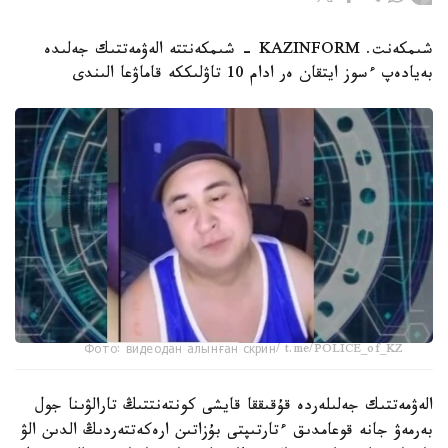
شىمكەنت. KAZINFORM - شىمكەنتتە الەۋمەتتىك جەلىدە
بەيادەپ ءسوز ايتقان ەر ادام 10 تاۋلىككە قاماۋعا الىندى
Фото: видеодан алынған скрин/ t.me/POLICE_of_KZ
الەۋمەتتىك جەلىلەردە قۇقىققا قايشى كونتەنتتىڭ تارالۋىنا جول
بەرمەۋ جانە قوعامدىق ءتارتىپتى بۇزاتىن ارەكەتتەردىڭ الدىن الۋ