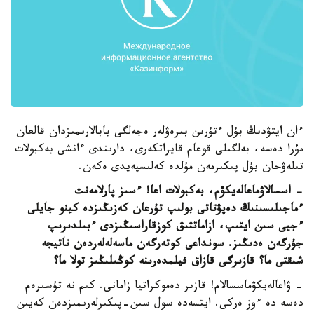
ءان ايتۋدىڭ بۇل ءتۇرىن بىرەۋلەر ەجەلگى بابالارىمىزدان قالعان
مۇرا دەسە، بەلگىلى قوعام قايراتكەرى، دارىندى ءانشى بەكبولات
تىلەۋحان بۇل پىكىرمەن مۇلدە كەلىسپەيدى ەكەن.
- اسسالاۋماعالەيكۋم، بەكبولات اعا! ءسىز پارلامەنت
ءماجىلىسىنىڭ دەپۋتاتى بولىپ تۇرعان كەزىڭىزدە كينو جايلى
ءجيى سىن ايتىپ، ازاماتتىق كوزقاراسىڭىزدى ءبىلدىرىپ
جۇرگەن ەدىڭىز. سونداعى كوتەرگەن ماسەلەلەردەن ناتيجە
شىقتى ما؟ قازىرگى قازاق فيلمدەرىنە كوڭىلىڭىز تولا ما؟
- ۋاعالەيكۋماسسالام! قازىر دەموكراتيا زامانى. كىم نە تۇسىرەم
دەسە دە ءوز ەركى. ايتسەدە سول سىن-پىكىرلەرىمىزدەن كەيىن