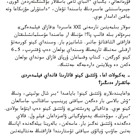
قۇرمانعالي، يگىباي ءالىباي تاعى باسقالار بۇگىنگىلەردەن گورى،
جيىرماسىنشى عاسىردىڭ باسىندا تۋعان، ءداستۇرلى مۋزىكاعا وتە
جاقىن ادامدار عوي.
سولار بىلمەيتىن نارسەنى ХХІ عاسىردا «قازاق فيلمدەگى»
بىرەۋلەر بىلە قالىپ پا؟! مۇنىڭ ار جاعىندا مۇسىلمانشىلىقتان
قازاقتى الشاقتاتۋ جاتىر. شامانيزم بار. وسىنداي كينو كورسەتۋ
ارقىلى سەنىڭ تاريحىڭ وسىنداي بولعان دەپ ۇقتىرىپ، 5-6
كينو كورگەن، كىتاپ وقىماعان ۇرپاق قازاق سونداي بولعان
ەكەن دە ويلايتىن دارەجەگە جەتتىك.
- بەكبولات اعا، ۇلتتىق كينو قاتارىنا قانداي فيلمدەردى
جاتقىزار ەدىڭىز؟
«اعايىندىلار» ۇلتتىق كينو! باياعىدا ءبىر شال بولىپتى، ونىڭ
ءۇش بالاسى بار دەگەن سياقتى پرينسيپ ساقتالىپ جاسالعان
كينو عوي. «تاقيالى پەرىشتەنى» ۇلتتىق كينو دەپ ايتۋعا بولادى.
ءبىراق، سوۆەتتىك يدەولوگيانى ۋاعىزداعان فيلم ول. قالاي
دەگەندە ۇلتتىق نەگىز بار. ماسەلەن، بالەرينا بيلەگەندە اپانىڭ
بەتىن جاۋىپ ۇيالۋى سياقتى تۇستارىندا قازاقتىڭ مەنتاليتەتىن