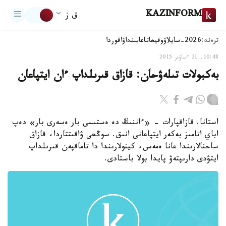
KAZINFORM
ق ز
ترەند:
2026-سايلاۋ
وقيعا
تاعايىنداۋ
اقوردا
10:48, 21 ءساۋىر 2015
بەكبولات تىلەۋحان: قازاق قىرىلداپ ءان ايتپاعان
استانا. قازاقپارات - «ءاننىڭ دە ەستىسى بار ەسەرى بار» دەپ
اباي اتامىز بەكەر ايتپاعانى انىق. سوڭعى ۋاقىتتاردا، قازاق
ساحنالارىندا عانا ەمەس، كينولارىندا دا تاماقپەن قىرىلداپ
ايتۋدى دارىپتەۋ پايدا بولا باستادى.