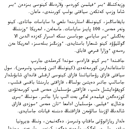
وزبەكتىڭ ءبىر ءفيلمىن كوردىم. ولاردىڭ كينوسى بىزدەن ءبىر
شاما وزىپ كەتكەن سياقتى بولىپ كورىندى، ماعان.
بايقاساڭىز، كينونىڭ استارىندا ىلعي دا ساياسات جاتادى. كينو
ونەر ەمەس، 100 پايىز ساياسات. ماسەلەن، امەريكا ءوزىنىڭ
بەلگىلى ءبىر ساياسي جوباسىن ىسكە اسىرار كەزدە الدىن الا
گولليۆۋد كينو شىعارا باستايدى. ءوزىڭىز بىلەسىز، امەريكا مەن
رەسەي ءوزارا قىرعي قاباق.
جاقىندا ءبىر كينو قارادىم. سوندا كرەملدى جارىپ
تاستاعاندارىن كورسەتەدى (كينونىڭ اتىن ۇمىتىپ وتىرمىن). سول
سياقتى قازاق رۋحانياتىنا قازاق كينوسى ارقىلى قانداي شابۋىلدار
جاسالىپ جاتىر دەيتىن بولساڭ، قازاقتى بارىنشا باقسى قىلىپ،
كوپقۇدايشىل ەتىپ، قازاقتى مۇسىلمان ەمەس قىپ كورسەتۋدى
كوزدەگەن فيلمدەر لەگى بەت الىپ بارا جاتىر. سونىڭ ءبىرى
«شال» ءفيلمى. مۇسىلمان ادامعا ءتان ەمەس ءسوزدى قازاق
شالدىڭ اۋزىنا سالۋمەن قازاقتىڭ دىنىنە قيانات جاسايدى.
ەلدار ريازانوۆتى ماقتاپ وتىرمىز. دەگەنمەن، ونىڭ «يرونيا