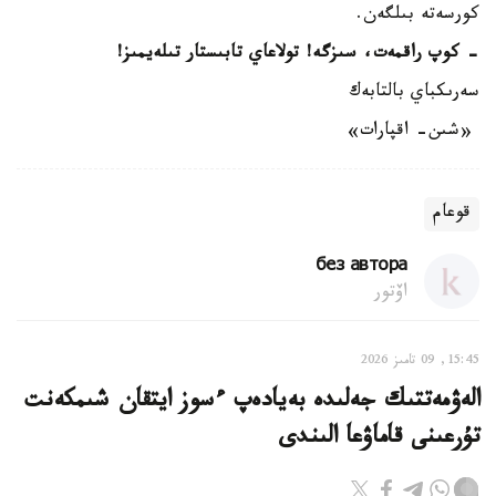
كورسەتە بىلگەن.
- كوپ راقمەت، سىزگە! تولاعاي تابىستار تىلەيمىز!
سەرىكباي بالتابەك
«شىن- اقپارات»
قوعام
без автора
اۆتور
15:45, 09 تامىز 2026
الەۋمەتتىك جەلىدە بەيادەپ ءسوز ايتقان شىمكەنت
تۇرعىنى قاماۋعا الىندى