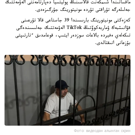
ماقساتىندا شىمكەنت قالاسىنىڭ پوليتسيا دەپارتامەنتى الەۋمەتتىك
جەلىلەرگە تۇراقتى تۇردە مونيتورينگ جۇرگىزەدى.
كەزەكتى مونيتورينگ بارىسىندا 39 جاستاعى قالا تۇرعىنى
قۋانىشبەك ۋماربەكوۆتىڭ TikTok الەۋمەتتىك جەلىسىندەگى
تىكەلەي ەفيردە بالاعات سوزدەر ايتىپ، قوعامدىق ءتارتىپتى
بۇزعانى انىقتالدى.
Фото: видеодан алынған скрин