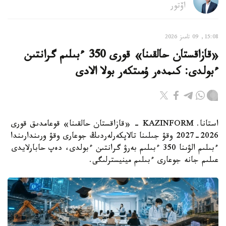
اۆتور
15:08, 09 تامىز 2026
«قازاقستان حالقىنا» قورى 350 ءبىلىم گرانتىن
ءبولدى: كىمدەر ۇمىتكەر بولا الادى
استانا. KAZINFORM - «قازاقستان حالقىنا» قوعامدىق قورى
2026-2027 وقۋ جىلىنا تالاپكەرلەردىڭ جوعارى وقۋ ورىندارىندا
ءبىلىم الۋىنا 350 ءبىلىم بەرۋ گرانتىن ءبولدى، دەپ حابارلايدى
عىلىم جانە جوعارى ءبىلىم مينيسترلىگى.