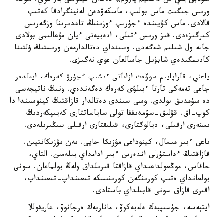
سۋدبى يلي س لەگكيم پاروم» دەگەن كينوسى بار عوي. سوندا
ورىس جىگىت ماس بولىپ، ماسكەۋدەن لەنينگرادقا كەتىپ
قالادى. ماس كۇيىندە ءجۇرىپ ءوزىنىڭ تاعدىرىنا وزگەرىس
كىرگىزەدى. قىز ورىس ءتىلى، ادەبيەتى ءپان مۇعالىمى بولادى
جانە ول شىلىم شەگەدى. وسىنداي دەتالدارمەن ورىستىڭ ۇلتىنا
كادىمگىدەي شابۋىل جاسالعان عوي نەگىزى.
ياعني، قاراپايىم سوۆەت ازاماتى ءىشىپ ءجۇرۋ كەرەك، ايەلدەر
جاعى تەمەكى تارتا ءبىلۋى كەرەك دەگەندەي. ونىڭ ناتيجەسى
دە سۇمدىق بولدى. وسى سىندى دەتالدار قازاقتىڭ كينوسىندا دا
كوپ-اق. قۋلىق-سۇمدىققا تولى ساياساتتارى كەيىپكەردىڭ
ىستەرى ارقىلى، ديالوگتارى، قىلىقتارى ارقىلى سىڭىرىلەدى.
تاعى ءبىر مىسال، كينوداعى مۋزىكا جايى. مەن مۋزىكانتپىن.
قازاقتىڭ ءداستۇرلى اندەرىن ءبىر ادامداي بىلەمىن. التاي،
حاقاس، موڭعولداعىداي قازاقتا قىرىلداق ولەڭ بولماعان. سونى
بولعانداي ەتىپ كورىنگەن كورىنىسكە تىعىنداپ-تىعىنداپ،
اقىرى قازاق سونى قابىلداي باستادى.
ايتپەسە، جۇسىپبەك ەلەبەكوۆ، ماناربەك ەرجانوۆ، عاريفوللا