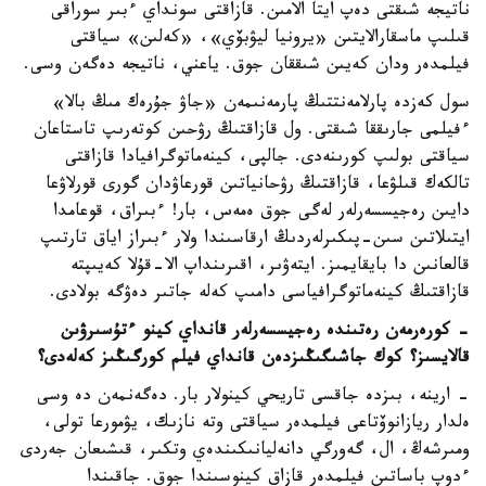
ناتيجە شىقتى دەپ ايتا الامىن. قازاقتى سونداي ءبىر سوراقى
قىلىپ ماسقارالايتىن «يرونيا ليۋبۆي»، «كەلىن» سياقتى
فيلمدەر ودان كەيىن شىققان جوق. ياعني، ناتيجە دەگەن وسى.
سول كەزدە پارلامەنتتىڭ پارمەنىمەن «جاۋ جۇرەك مىڭ بالا»
ءفيلمى جارىققا شىقتى. ول قازاقتىڭ رۋحىن كوتەرىپ تاستاعان
سياقتى بولىپ كورىنەدى. جالپى، كينەماتوگرافيادا قازاقتى
تالكەك قىلۋعا، قازاقتىڭ رۋحانياتىن قورعاۋدان گورى قورلاۋعا
دايىن رەجيسسەرلەر لەگى جوق ەمەس، بار! ءبىراق، قوعامدا
ايتىلاتىن سىن-پىكىرلەردىڭ ارقاسىندا ولار ءبىراز اياق تارتىپ
قالعانىن دا بايقايمىز. ايتەۋىر، اقىرىنداپ الا-قۇلا كەيىپتە
قازاقتىڭ كينەماتوگرافياسى دامىپ كەلە جاتىر دەۋگە بولادى.
- كورەرمەن رەتىندە رەجيسسەرلەر قانداي كينو ءتۇسىرۋىن
قالايسىز؟ كوك جاشىگىڭىزدەن قانداي فيلم كورگىڭىز كەلەدى؟
- ارينە، بىزدە جاقسى تاريحي كينولار بار. دەگەنمەن دە وسى
ەلدار ريازانوۆتاعى فيلمدەر سياقتى وتە نازىك، يۋمورعا تولى،
ومىرشەڭ، ال، گەورگي دانەليانىكىندەي وتكىر، قىشىعان جەردى
ءدوپ باساتىن فيلمدەر قازاق كينوسىندا جوق. جاقىندا