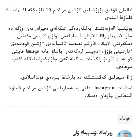
اتالعان قۇقىق بۇزۋشىلىق ءۇشىن ەر ادام 10 تاۋلىككە اكىمشىلىك
قاماۋعا الىندى.
پوليتسيا الەۋمەتتىك جەلىلەردەگى تىكەلەي ەفيرلەر مەن وزگە دە
جاريالانىمدار زاڭ تالاپتارىنا سايكەس بولۋى ءتيىس ەكەنىن
ەسكەرتتى. لايك، قارالىم نەمەسە تانىمالدىق ءۇشىن قوعامدىق
ءتارتىپتى بۇزۋ، ادەپسىز ارەكەتتەر جاساۋ جانە قۇقىققا قايشى
كونتەنت تاراتۋ زاڭنامادا بەلگىلەنگەن جاۋاپكەرشىلىككە اكەپ
سوعادى.
زاڭ سيفرلىق كەڭىستىكتە دە بارشاعا بىردەي قولدانىلادى.
استانادا Instagram-داعى بەينەجازباسى ءۇشىن ەر ادام قاماۋعا
الىنعانىن جازعان ەدىك.
قوعام
ريزابەك نۇسىپبەك ۇلى