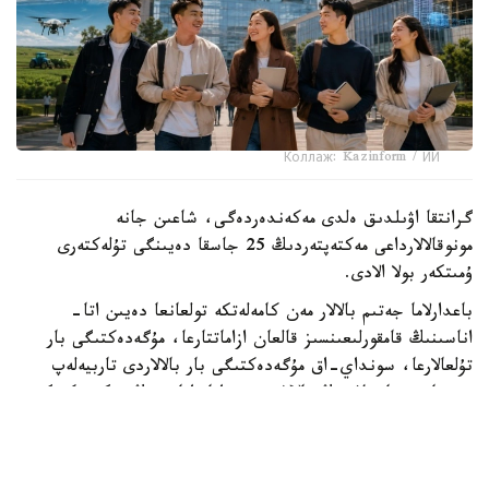
Коллаж: Kazinform / ИИ
گرانتقا اۋىلدىق ەلدى مەكەندەردەگى، شاعىن جانە
مونوقالالارداعى مەكتەپتەردىڭ 25 جاسقا دەيىنگى تۇلەكتەرى
ۇمىتكەر بولا الادى.
باعدارلاما جەتىم بالالار مەن كامەلەتكە تولعانعا دەيىن اتا-
اناسىنىڭ قامقورلىعىنسىز قالعان ازاماتتارعا، مۇگەدەكتىگى بار
تۇلعالارعا، سونداي-اق مۇگەدەكتىگى بار بالالاردى تاربيەلەپ
وتىرعان وتباسىلاردىڭ بالالارى مەن اتا-اناسىنىڭ مۇگەدەكتىگى
بار تالاپكەرلەرگە ارنالعان.
- ءبىلىم بەرۋ گرانتىنىڭ يەگەرلەرىنە وقۋ اقىسى جىلىنا 1
ميلليون تەڭگەگە دەيىن تولەنەدى. سونىمەن قاتار وقۋ