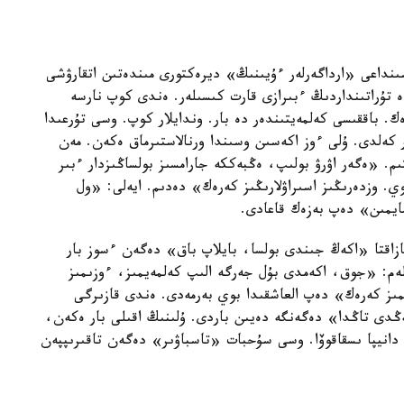
ىنداعى «ارداگەرلەر ءۇيىنىڭ» ديرەكتورى مىندەتىن اتقارۋشى
ە تۇراتىنداردىڭ ءبىرازى قارت كىسىلەر. ەندى كوپ نارسە
ك. باققىسى كەلمەيتىندەر دە بار. وندايلار كوپ. وسى تۇرعىدا
ر كەلدى. ۇلى ءوز اكەسىن وسىندا ورنالاستىرماق ەكەن. مەن
ىم. «ەگەر اۋرۋ بولىپ، ەڭبەككە جارامسىز بولساڭىزدار ءبىر
. وزدەرىڭىز اسىراۋلارىڭىز كەرەك» دەدىم. ايەلى: «ول
ايمىن» دەپ بەزەك قاعادى.
اقتا «اكەڭ جىندى بولسا، بايلاپ باق» دەگەن ءسوز بار
ەم: «جوق، اكەمدى بۇل جەرگە الىپ كەلمەيمىز، ءوزىمىز
مىز كەرەك» دەپ العاشقىدا بوي بەرمەدى. ەندى قازىرگى
ەڭدى تاڭدا» دەگەنگە دەيىن باردى. ۇلىنىڭ اقىلى بار ەكەن،
دانيپا ىسقاقوۆا. وسى سۇحبات «تاسباۋىر» دەگەن تاقىرىپپەن