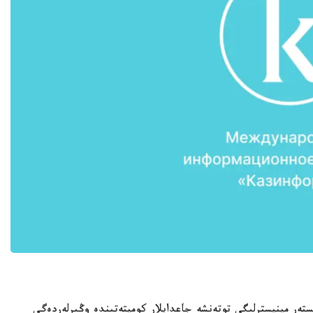
ەر مينيسترلىگى توتەنشە جاعدايلار كوميتەتىندە وڭىرلەردەگى