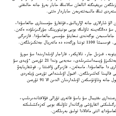
لگەن بريفينگتە اتالعان سالانىڭ حابار بەرۋ جانە حالىقتى
ستەردى تىڭ مالىمەتتەرمەن حاباردار ەتتى.
الۋ شارالارى جانە اۆاريالىق-قۇتقارۋ جۇمىستارى جالعاسۋدا،
ى سۋ دەڭگەيىنە تاۋلىك بويى مونيتورينگ جۇرگىزىلۋدە ەكەن.
ڭ جاعاسىمەن بوگەندى نىعايتۋ جۇمىسى جالعاسۋدا. قازىرگى
ە، قىزىل جار، تالاپكەر، قاراجار اۋىلدارىندا سۋ سورۋ
جۇمىستارى جالعاسۋدا. اعاناس اۋىلىنا ازىق-تۇلىك جەتكىزۋ ۇيىمداستىرىلدى، سەبەبى وندا 21 تۇرعىن ءۇيدى سۋ
رى دا جالعاسۋدا. ماسەلەن، قازىرگى ۋاقىتتا ر. قوشقاربايەۆ
500 شاقىرىم جول توسەمى قالپىنا كەلتىرىلگەن. اقمول اۋىلىنداعى تۇرعىن ۇيلەردى
قورعايتىن بوگەت ءۇيۋ جۇمىستارى اياقتالعان. جاڭاجول جانە وتاۋتۇسكەن اۋىلدارىنان الدىن الا 91 تۇرعىن
عىندارى ىقتيمال سۋ باسۋ قاتەرى تۋرالى قۇلاقتاندىرىلىپ،
رگىلىكتى اتقارۋشى ورگاندار تاۋلىك بويى كەزەكشىلىكتە
اسۋدا» اتتى ماقالادا تولىق بەرىلگەن.