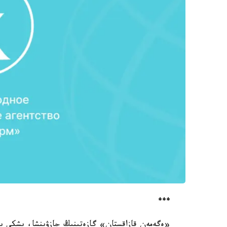
***
«ەگەمەن قازاقستان» گازەتىنىڭ جازۋىنشا، ىشكى ىست