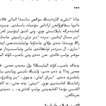
***
«انا ءتىلى» گازەتىنىڭ سوڭعى سانىندا الماتى قالاس
دانيپا ىسقاقوۆامەن اراداعى سۇحبات باسىلدى. «بىزد
كەلىندەرگە بايلانىستى عوي. ونى اشىق ايتۋىمىز كەرە
ءبىر مىسال ايتايىن. بىردە ءبىر ەرلى-زايىپتى جاستا
زاڭ بويىنشا ەندى بۇلاي جاساۋعا بولمايتىندىعىن ايتت
ءسارى، ال سىزدەر تولىققاندى جاس وتباسىسىزدار عوي
سوقىر بولىپ قالدى. مەن ەندى ونى باعىپ-كۇتە الم
«نەگە باعىپ-كۇتە المايسىڭ؟ بۇل سەبەپ ەمەس. قاز
ەمەس پە!؟ » دەپ ەدىم، ۇلىنىڭ نامىسى وياندى بىل
باعامىز» دەدى. ءبىراق ايەلى: «جوق، ءبىز وتكىزۋى
زاماننىڭ كەلىندەرى عوي. ءتىپتى: «نە مەنى، نە اك
اكەسىن مۇندا اكەلمەيتىن بولىپ كەتتى»، - دەيدى 
بەرىلگەن.