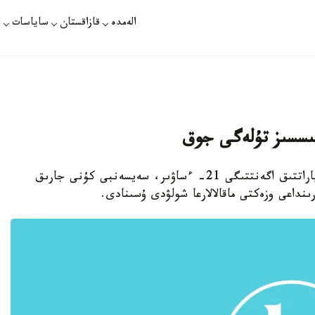
الەمدە
قازاقستان
ساياسات
ت
مىسسىز تۇلەگى جوق
استانا. قازاقپارات - «قازاقپارات» حالىقارالىق اقپاراتتىق اگەنتتىگى 21- ءساۋىر، سەيسەنبى كۇنى جارىق
ىنداعى وزەكتى ماقالالارعا شولۋدى ۇسىنادى.