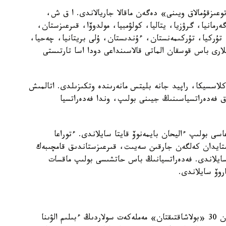
 قاتىسقان توعىزقۇمالاق ويىنى» دەگەن ماقالا جاريالاندى. ا ق ش،
ەرمانيا، گرۋزيا، يتاليا، كولۋمبيا، مولدوۆا، قىرعىزستان،
تۇركيا، تۇركىمەنستان، ءۇندىستان، ۇلى بريتانيا، چەحيا،
ارى باس قوسقان الماتى قالاسىنداعى دودا اسا تارتىستى
كلاسسيكا، راپيد جانە بليتس مانەرىندە وتكىزىلدى. اتالمىش
ق فەدەراتسياسىنىڭ جيىنى بولىپ، وندا فەدەراتسيا
سى بولىپ ءاليحان بايمەنوۆ قايتا سايلاندى. ءتوراعا
ىتايدان كەلگەن جارقىن سەيىت، قىرعىزستاندىق قامچىبەك
سايلاندى. فەدەراتسيانىڭ باس حاتشىسى بولىپ ماقسات
روۆ سايلاندى.
«ايقىن» گازەتىنىڭ جازۋىنشا، وقۋدان شىعىپ قالعان 30 «بولاشاقتىقتان» مەملەكەت سولاردىڭ ءبىلىم الۋىنا