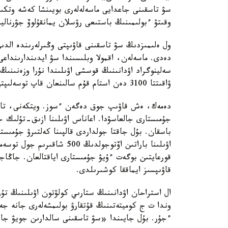
سۋ تاسقىنى جاعدايى ماسەلەلەرى بويىنشا كەشە وتكىزى
وقىتۋ ءبولىمىنىڭ باستىعى رۋسلان يمانقۇلوۆ جۋرنالي
ول ەلىمىزدىڭ سۋ تاسقىنى قاۋىپتى وڭىرلەرىندە الدىن 
دەدى. ماسەلەن، اقمولا وبلىسىندا سۋ ايدىندارىنداع
سەلينوگراد اۋدانىنىڭ قوسشى اۋىلىندا نۇرا وزەنىنى
ۋاقىتتا 3100 دەن استام قۇم سالىنعان قاپ توسەلىپتى. قوسىمشا 1100 توننا وزگەدە دە ماتەريال جەتكىزىلگەن.
دەمەك، ەش قاۋىپ جوق دەگەن ءسوز. ويتكەنى، تايتوب
باسقان. بۇل جاقتا جولداردى قالپىنا كەلتىرۋ جۇمىستا
اۋىلىنا باراتىن اۆتوجولدىڭ 
قاۋىپسىز ايماققا كوشىرىلدى.
ال استراحان اۋدانىنىڭ ستارىي كولۋتون اۋىلىنىڭ تۇر
وندا ت ج كوميتەتىنىڭ قۇتقارۋ بولىمشەلەرى جانە جە
ءجۇر. بۇل جايىندا «سۋ تاسقىنى سالدارىن جويۋ جالع