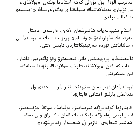
دىرىپ الۋدا. بۇل تۋرالى كەشە استانادا وتكەن «بولاشاق»
 تۇلپار» مەملەكەتتىك سىيلىقتارى يەگەرلەرىنىڭ «ءبىلىمدى
 ءمالىم بولدى.
ەملەكەت ەسەبىنەن ءبىلىم الۋشى 400 دەن استام ستيپەنديات شاقىرىلعان ەكەن. دارىندى جاستار
 بەردىبەك ساپاربايەۆ «بولاشاق» پرەزيدەنتتىك ستيپەندياسى
 سالتاناتتى تۇردە سەرتيفيكاتتاردى تابىس ەتتى.
ورتالىعىنىڭ» پرەزيدەنتى عاني نىعىمەتوۆ وقۋ ۇلگەرىمى ناشار،
استاپ كەتكەن «بولاشاقتىقتارعا» سولاردىڭ وقۋىنا مەملەكەت
ىگىن ەسكەرتتى.
پەنديادان ايىرىلعان ستيپەندياتتار بار، - دەدى ول
ندالعان بارلىق اقشانى قايتارۋدا.
ايتارۋعا كوندىرۋگە تىرىسامىز، بولماسا، سوتقا جۇگىنەمىز.
 ديپلومىن يەلەنۋگە مۇمكىندىك العان، ءبىراق ونى ىسكە