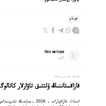
اۆتور: رۋسلان عابباسوۆ
قوعام
без автора
اۆتور
20:56, 06 تامىز 2026
قازاقستاننىڭ ۇلتتىق تاۋارلار كاتالوگىندا 29 ميلليوننان استام تاۋار 
استانا. قازاقپارات - 2026 -ج