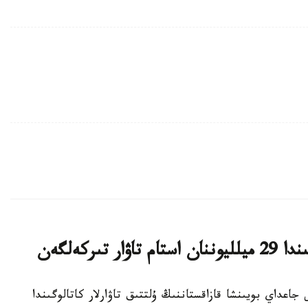
تىركەلگەن
ىلدىڭ تامىزىنداعى جاعداي بويىنشا قازاقستاننىڭ ۇلتتىق تاۋارلار كاتالوگىندا