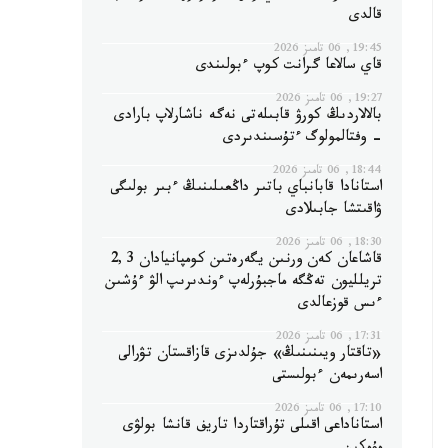
قالدى
19:45, 06 تامىز 2026
قاي سالاعا گرانت كوپ ءبولىندى
19:27, 06 تامىز 2026
بالالاردىڭ كورۋ قابىلەتى نەگە ناشارلاپ بارادى
- وفتالمولوگ ءتۇسىندىردى
18:44, 06 تامىز 2026
استانادا قابانباي باتىر داڭعىلىنىڭ ءبىر بولىگى
ۋاقىتشا جابىلادى
18:30, 06 تامىز 2026
قاشاعان كەن ورنىن يگەرەتىن كومپانيادان 2,3
تريلليون تەڭگە ماجبۇرلەپ ءوندىرىپ الۋ ءۇشىن
ءىس قوزعالدى
17:31, 06 تامىز 2026
«تاقتار ويىنىنىڭ» جۇلدىزى قازاقستان تۋرالى
اسەرىمەن ءبولىستى
17:10, 06 تامىز 2026
استاناداعى اقىلى تۇراقتاردا تاريف قانشا بولۋى