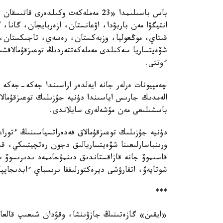
باس باسىلىمدا «23 مەملەكەت وكىلدەرى
انتيگۋا مەن باربۋدا، اۋعانستان، ازەربايجان، گانا، گ
قىتاي، موڭعوليا، وزبەكستان، رەسەي، تاجىكستان، 
شۆەيتساريا سەكىلدى مەملەكەتتەردىڭ توعىزقۇمالاقشىل
ءوتتى.
چەمپيونات ەرلەر جانە ايەلدەر اراسىندا جەكە-جەكە 
الەمدىك جارىس اياسىندا دۇنيە جۇزىلىك توعىزقۇمالا
باسشىلىعى مەن مۇشەلەرى سايلاندى.
دۇنيە جۇزىلىك توعىزقۇمالاق فەدەراتسياسىنىڭ ءتوراعا
ورىنباسارلىعىنا شۆەيتساريالىق دجون رەتچيتسكي، ق
قاسىموۆ جانە قازاقستاندىق دىنمۇحاممەد ىدىرىسوۆ 
شوتايەۆ، اتقارۋشى ديرەكتورلىققا ىرىسباي ءابدىجاپپا
***