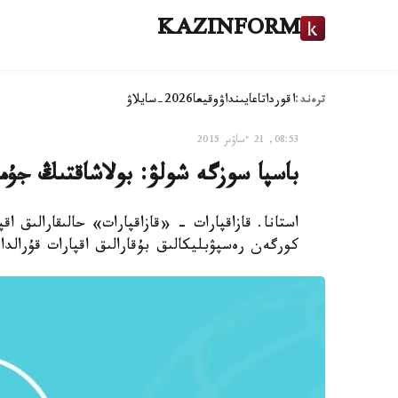
KAZINFORM
ترەند:
اقوردا
تاعايىنداۋ
وقيعا
2026-سايلاۋ
08:53, 21 ءساۋىر 2015
باسپا سوزگە شولۋ: بولاشاقتىڭ جۇ
كورگەن رەسپۋبليكالىق بۇقارالىق اقپارات قۇرالدار