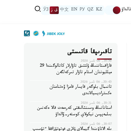
الداۋ
KZ
QZ
РУ
EN
中文
ق ز
ЎЗ
تاقىرىپقا قاتىستى
20:56, 06 تامىز 2026
قازاقستاننىڭ ۇلتتىق تاۋارلار كاتالوگىندا 29
ميلليوننان استام تاۋار تىركەلگەن
20:45, 06 تامىز 2026
تانىمال بلوگەر قايسار قامزا ۆەتنامنان
ەكستراديسيالاندى
20:31, 06 تامىز 2026
استانانىڭ وسىنشالىقتى كەرەمەت قالا ەكەنىن
بىلمەپپىن نيكولاي كوستەر-ۆالداۋ
20:07, 06 تامىز 2026
ىلە الاتاۋىندا گيمالاي ۇلارى فوتوتۇزاققا ءتۇسىپ