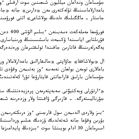
جۇمساعان ونداعان ميلليون شىعىنىن سوت ارقىلى ءون
باعدارلاماسىنىڭ تۇلەكتەرى مەن «دارىن» جانە «جاس
جاستار - ماڭگىلىك ەلدىڭ بولاشاعى» اتتى فورۋمىندا
فورۋمعا م
قۇرىلتايى اياسىندا ۇكىمەت باسشىسىنىڭ ورىنباسارى
يەگەرلەرىنىڭ قاتارىن جاقىندا تولىقتىرعان ورەندەرگە
ال «بولاشاققا» جاۋاپتى «حالىقارالىق باعدارلامالار 
باعالارى تومەن بولعان نەمەسە ءوز بەتىمەن وقۋدى ت
جۇمساعان بارلىق قاراجاتتى قايتارۋعا تۋرا كەلەتىند
«ءارتۇرلى وبەكتيۆتى سەبەپتەرمەن پرەزيدەنتتىك ستي
جۋرناليستەرگە. - قازىرگى ۋاقىتتا ولار وزدەرىنە شىعى
ءبىز ولاردى الدىمەن سول قارجىنى ءوز ەرىكتەرىمەن ق
بۇرىن وقۋعا جانە شەتەلدىك ۇزدىك عىلىم ورداسىنىڭ
اسىرماعان 30 ادام بويىنشا سوت ءبىزدىڭ پايدامىزعا شەشىم شىعاردى. قازىر ول شىعىندار وندىرىلۋدە».