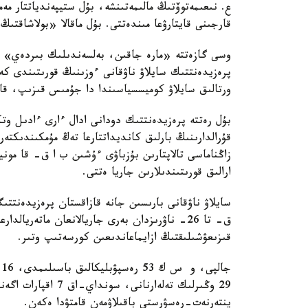
قارجىنى قايتارۋعا مىندەتتى. بۇل ماقالا «بولاشاقت
وسى گازەتتە «مارە جاقىن، بەلسەندىلىك بىردەي» اتت
پرەزيدەنتتىك سايلاۋ ناۋقانى ءوزىنىڭ قورىتىندى كە
ورتالىق سايلاۋ كوميسسياسىندا دا جۇمىس قىزىپ، ق
بۇل رەتتە پرەزيدەنتتىك دودانى ادال ءارى ءادىل وتك
قۇرالدارىنىڭ بارلىق كانديداتتارعا تەڭ مۇمكىندىكتە
زاڭناماسى تالاپتارىن بۇزباۋى ءۇشىن ب ا ق- قا م
ارالىق قورىتىندىلارىن جاريا ەتتى.
سايلاۋ ناۋقانى بارىسىن جانە قازاقستان پرەزيدەنتتىگ
ق- تا 26- ناۋرىزدان بەرى جاريالانعان ماتەريا
قىزىعۋشىلىقتىڭ ازايماعاندىعىن كورسەتىپ وتىر.
ينتەرنەت-رەسۋرستى باقىلاۋمەن قامتۋدا ەكەن.