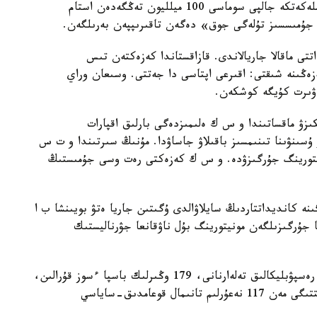
ع. نىعىمەتوۆتىڭ مالىمەتىنشە، بۇل ستيپەندياتتار مەملەكەتكە جالپى سوماسى 100 ميلليون تەڭگەدەن استام
ىڭ جۇمىسسىز تۇلەگى جوق» دەگەن تاقىرىپپەن بەرىلگەن.
ى ماقالا جاريالاندى. قازاقستاندا كەزەكتەن تىس
زەڭىنە شىقتى: اقىرعى اپتاسى دا جەتتى. وسىعان وراي
اۋىرت كۇيگە كوشكەن.
ىزۋ ماقساتىندا و س ك ەلىمىزدەگى بارلىق اقپارات
ر ۇسىنۋىنا تىنىمسىز باقىلاۋ جاساۋدا. مۇنىڭ سىرتىندا و ت س
ونيتورينگ جۇرگىزۋدە. و س ك كەزەكتى رەت وسى جۇمىستىڭ
ىنە كانديداتتاردىڭ سايلاۋالدى ۇگىتىن جاريا ەتۋ بويىنشا ب ا
لدارعا جۇرگىزىلگەن مونيتورينگ بۇل ناۋقانعا جۋرناليستىك
جالپى، و س ك 53 رەسپۋبليكالىق باسىلىمدى، 16 رەسپۋبليكالىق تەلەارنانى، 179 وڭىرلىك باسپا ءسوز قۇرالىن،
29 وڭىرلىك تەلەارنانى، سونداي-اق 7 اقپارات اگەنتتىگى مەن 117 نەعۇرلىم تانىمال قوعامدىق-ساياسي