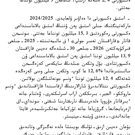
ەكسپورتى 2,4 ەسەگە ارتىپ، شامامەن 3 ميلليون تونناعا
جەتتى.
- استىق ەكسپورتى دا ەداۋىر ۇلعايدى. 2024/2025
ماركەتينگتىك جىلى استىق پەن ۇننىڭ استىق بالاماسىنداعى
ەكسپورتى رەكوردتىق 15,3 ميلليون تونناعا جەتتى. سونىمەن
قاتار «قازاقستان تەمىر جولى» ا ق مالىمەتىنشە، 2025-جىلعى
قىركۇيەكتەن 2026-جىلعى 30-شىلدەگە دەيىن قازاقستان
13,9 ميلليون توننا استىق پەن استىق بالاماسىنداعى ۇن
ەكسپورتتادى. بۇل وتكەن جىلدىڭ سايكەس كەزەڭىمەن
سالىستىرعاندا %12,6 عا كوپ. وتكەن جىلى وسى كەزەڭدە
شەتەلگە 12,4 ميلليون توننا ءونىم جونەلتىلگەن بولاتىن.
ەكسپورتتى ىنتالاندىرۋ شارالارىنىڭ ارقاسىندا قازاقستاندىق ءونىم
ماروككو، الجير، بىرىككەن اراب امىرلىكتەرى، ۆەتنام جانە
ءبىرقاتار ەۋروپا ەلدەرىنىڭ نارىقتارىنا شىقتى، سونداي-اق
ازەربايجانعا، گرۋزياعا جانە تۇركياعا جەتكىزىلىمدەر قايتا
جانداندى،-دەدى ۆيتسە-مينيستر.
بۇعان دەيىن ازىق-تۇلىك بويىنشا ەلدە نەگىزگى وتاندىق