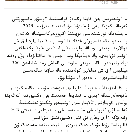
Фото: АШМ
- ءوندىرىس پەن قايتا وڭدەۋ كولەمىنىڭ ءوسۋى ەكسپورتتى
كەزەڭ-كەزەڭىمەن ۇلعايتۋعا مۇمكىندىك بەرۋدە. 2025
-جىلدىڭ قورىتىندىسى بويىنشا اگروونەركاسىپتىك كەشەن
ونىمدەرىنىڭ ەكسپورتى %37 عا ءوسىپ، 7 ميلليارد ا ق ش
دوللارىنا جەتتى. ونىڭ جارتىسىنان استامىن قايتا وڭدەلگەن
ءونىم قۇرايدى. وڭ ديناميكا وسى جىلى دا ساقتالۋدا، بۇل رەتتە
اوك ونىمدەرىنىڭ سىرتقى ساۋداسى العاش رەت شامامەن 500
ميلليون ا ق ش دوللارى كولەمىندە وڭ ساۋدا سالدوسىن
قالىپتاستىردى، - دەدى ا. سۇلتانوۆ.
ونىڭ ايتۋىنشا، فيتوسانيتاريالىق قىزمەت جۇمىسىنىڭ ماڭىزدى
ناتيجەلەرىنىڭ ءبىرى - قىتايعا جەمدىك ۇن ەكسپورتىن كەڭەيتۋ
بولدى. قويىلاتىن تالاپتار مەن ءونىمدى وتكىزۋ تەتىگىنىڭ
كەلىسىلۋى ءتورتىنشى جانە بەسىنشى سىنىپتاعى استىقتى قايتا
وڭدەۋگە ءارى وعان تۇراقتى ەكسپورتتىق سۇرانىس
قالىپتاستىرۋعا مۇمكىندىك بەردى. ناتيجەسىندە جەمدىك ۇن