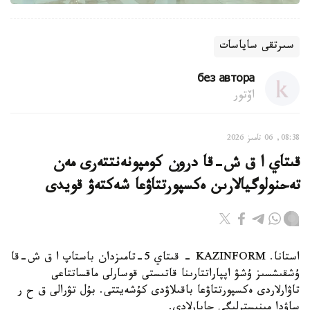
سىرتقى ساياسات
без автора
اۆتور
08:38, 06 تامىز 2026
قىتاي ا ق ش-قا درون كومپونەنتتەرى مەن
تەحنولوگيالارىن ەكسپورتتاۋعا شەكتەۋ قويدى
استانا. KAZINFORM - قىتاي 5-تامىزدان باستاپ ا ق ش-قا
ۇشقىشسىز ۇشۋ اپپاراتتارىنا قاتىستى قوسارلى ماقساتتاعى
تاۋارلاردى ەكسپورتتاۋعا باقىلاۋدى كۇشەيتتى. بۇل تۋرالى ق ح ر
ساۋدا مينيسترلىگى حابارلادى.