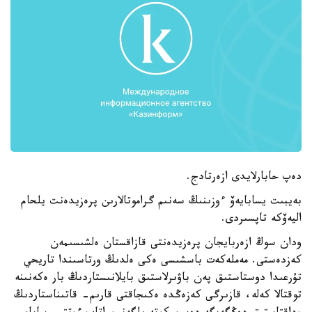
دەپ حابارلايدى ازەرتادج.
بەيبىت يسابايەۆ ءوزىنىڭ سەنىم گراموتالارىن پرەزيدەنت يلحام
اليەۆكە تاپسىردى.
ودان سوڭ ازەربايجان پرەزيدەنتى قازاقستان ەلشىسىمەن
كەزدەستى. مەملەكەت باسشىسى ەكى ەلدىڭ ورتاسىندا تاريحي
تۇرعىدا دوستاستىق پەن باۋىرلاستىق بايلانىستاردىڭ بار ەكەنىنە
توقتالا كەلە، قازىرگى كەزەڭدە ەكىجاقتى قارىم- قاتىناستاردىڭ