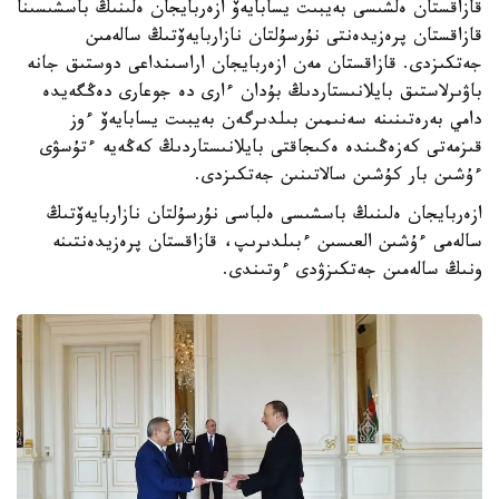
قازاقستان ەلشىسى بەيبىت يسابايەۆ ازەربايجان ەلىنىڭ باسشىسىنا
قازاقستان پرەزيدەنتى نۇرسۇلتان نازاربايەۆتىڭ سالەمىن
جەتكىزدى. قازاقستان مەن ازەربايجان اراسىنداعى دوستىق جانە
باۋىرلاستىق بايلانىستاردىڭ بۇدان ءارى دە جوعارى دەڭگەيدە
دامي بەرەتىنىنە سەنىمىن بىلدىرگەن بەيبىت يسابايەۆ ءوز
قىزمەتى كەزەڭىندە ەكىجاقتى بايلانىستاردىڭ كەڭەيە ءتۇسۋى
ءۇشىن بار كۇشىن سالاتىنىن جەتكىزدى.
ازەربايجان ەلىنىڭ باسشىسى ەلباسى نۇرسۇلتان نازاربايەۆتىڭ
سالەمى ءۇشىن العىسىن ءبىلدىرىپ، قازاقستان پرەزيدەنتىنە
ونىڭ سالەمىن جەتكىزۋدى ءوتىندى.