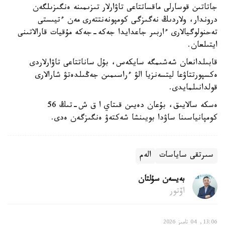
جاتاتىن قوسارلى ماقساتتاعى تاۋارلار تىزىمىنە ەنگىزىلگەن
دروندار، ولاردىڭ نەگىزگى كومپونەنتتەرى مەن ءتيىستى
تەحنولوگيالارى ءاربىر جاعدايدا جەكە-جەكە مۇقيات قارالاتىنى
ايتىلعان.
قابىلدانعان شەشىمگە سايكەس، بۇل ساناتتاعى تاۋارلاردى
ەكسپورتتاۋعا ليتسەنزيا الۋ ءراسىمىن جەڭىلدەتۋ شارالارى
قولدانىلمايدى.
ەسكە سالايىق، بۇعان دەيىن قىتاي ا ق ش-تىڭ 56
كومپانياسىنا ساۋدا بويىنشا شەكتەۋ ەنگىزگەن ەدى.
سىرتقى ساياسات
الەم
بەيسەن سۇلتان
اۆتور
13:06, 04 تامىز 2026