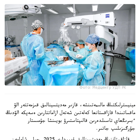
Фото: Медцентр УДП РК
مينيسترلىكتىڭ مالىمەتىنشە، قازىر مەديتسينالىق قىزمەتتەر الۋ
ماقساتىندا قازاقستانعا كەلەتىن شەتەل ازاماتتارىن ەسەپكە الۋدىڭ
ءبىرىڭعاي تاسىلدەرىن قالىپتاستىرۋ بويىنشا جۇمىستار
جۇرگىزىلىپ جاتىر.