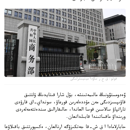
فوتو: ق ح ر ساۋدا مينيسترلىگى
ۆەدومستۆونىڭ مالىمەتىنشە، بۇل شارا قىتايدىڭ ۇلتتىق
قاۋىپسىزدىگى مەن مۇددەلەرىن قورعاۋ، سونداي-اق قارۋدى
تاراتپاۋ سالاسىن قوسا العاندا، حالىقارالىق مىندەتتەمەلەردى
ورىنداۋ ماقساتىندا قابىلدانعان.
حابارلامادا ا ق ش-قا جەتكىزۋگە ارنالعان، ەكسپورتتىق باقىلاۋعا