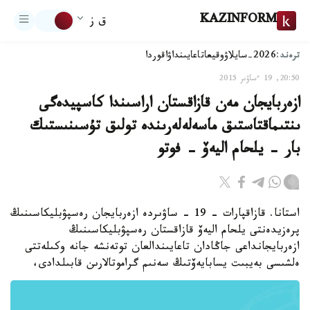
KAZINFORM
ق ز
ترەند:
2026-سايلاۋ
وقيعا
تاعايىنداۋ
اقوردا
20:50, 19 ءساۋىر 2015
ازەربايجان مەن قازاقستان اراسىندا كاسپيدەگى
ىنتىماقتاستىق ماسەلەلەرىندە تولىق تۇسىنىستىك
بار - يلحام اليەۆ - فوتو
استانا. قازاقپارات - 19 - ساۋىردە ازەربايجان رەسپۋبليكاسىنىڭ
پرەزيدەنتى يلحام اليەۆ قازاقستان رەسپۋبليكاسىنىڭ
ازەربايجانداعى جاڭادان تاعايىندالعان توتەنشە جانە وكىلەتتى
ەلشىسى بەيبىت يسابايەۆتىڭ سەنىم گراموتالارىن قابىلدادى،