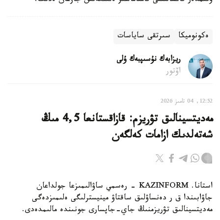
ونىمدەر قانشالىقتى قامتاماسىز ەتىلگەنىن جازعان ەدىك.
ەكونوميكا
سىرتقى ساياسات
ريزابەك نۇسىپبەك ۇلى
اۆتور
12:52, 04 تامىز 2026
مەديتسينالىق تۋريزم: قازاقستانعا 4,5 مىڭ
شەتەلدىك ازامات كەلگەن
استانا. KAZINFORM - رەسمي ساۋالىمىزعا جولداعان
جاۋابىندا ق ر دەنساۋلىق ساقتاۋ مينيسترلىگى ەلىمىزدەگى
مەديتسينالىق تۋريزمنىڭ جاي-جاپسارى جونىندە مالىمدەدى.