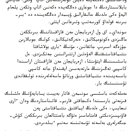
وداقتاستىق دەڭگەيگە دەيىن كوتەرىلگەنىن اتاپ ءوتتى. ساياسي
بايلانىستاردىڭ دا جوعارى دەڭگەيدە ەكەنىن اتاپ وتكەن يلحام
اليەۆ ەكى ەلدىڭ حالىقارالىق ۇيىمدار دەڭگەيىندە دە ءبىر-
بىرىنە قولداۋ كورسەتىپ وتىرعانىن ايتتى.
سونداي- اق ول ازەربايجان مەن قازاقستاننىڭ بىرىككەن
ماڭىزدى ەكونوميكالىق، ەنەرگەتيكالىق، كولىك جوبالارىن
جۇزەگە اسىرىپ جاتقانىن، مۇنىڭ ءبارى بولاشاقتا
ىنتىماقتاستىقتىڭ الەۋەتىن ارتتىراتىنىن جەتكىزدى. ەل
باسشىسىنىڭ ايتۋىنشا، ازەربايجان مەن قازاقستان اراسىندا
كاسپيي تەڭىزىنىڭ مارتەبەسىن ايقىنداۋ جانە كاسپي
باسسەينىندە ىنتىماقتاستىق ورناتۋ ماسەلەلەرىندە تولىققاندى
تۇسىنىستىك بار.
مەملەكەت باسشىسى سونىمەن قاتار بەيبىت يسابايەۆتىڭ ەلشىلىك
قىزمەتى بارىسىندا ەكىجاقتى قارىم- قاتىناستاردىڭ ودان ءارى
نىعايىپ، ەكى ەلدىڭ ايماقتىق ىنتىماقتاستى پەن
قاۋىپسىزدىكتى قامتاماسىز ەتۋگە باعىتتالعان بىرىككەن كۇش-
جىگەرلەرى بەلسەنە تۇسەتىنىنە سەنىم ءبىلدىردى.