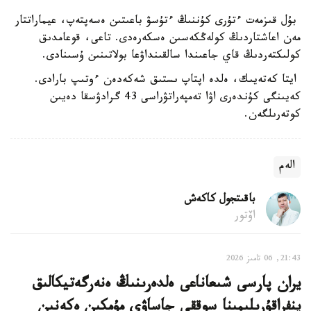
بۇل قىزمەت ءتۇرى كۇننىڭ ءتۇسۋ باعىتىن ەسەپتەپ، عيماراتتار
مەن اعاشتاردىڭ كولەڭكەسىن ەسكەرەدى. تاعى، قوعامدىق
كولىكتەردىڭ قاي جاعىندا سالقىنداۋعا بولاتىنىن ۇسىنادى.
ايتا كەتەيىك، ەلدە اپتاپ ىستىق شەكەدەن ءوتىپ بارادى.
كەيىنگى كۇندەرى اۋا تەمپەراتۋراسى 43 گرادۋسقا دەيىن
كوتەرىلگەن.
الەم
باقىتجول كاكەش
اۆتور
21:43, 06 تامىز 2026
يران پارسى شىعاناعى ەلدەرىنىڭ ەنەرگەتيكالىق
ينفراقۇرىلىمىنا سوققى جاساۋى مۇمكىن ەكەنىن