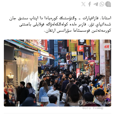
استانا. قازاقپارات - وڭتۇستىك كورەيادا دا اپتاپ ىستىق جان
شىداتپاي تۇر. قازىر ەلدە كولەڭكەلەۋگە قولايلى باعىتتى
كورسەتەتىن قوسىمشاعا سۇرانىس ارتقان.
Фото: Yonhap