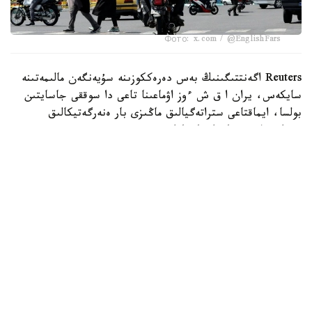
Фото: x.com / @EnglishFars
Reuters اگەنتتىگىنىڭ بەس دەرەككوزىنە سۇيەنگەن مالىمەتىنە
سايكەس، يران ا ق ش ءوز اۋماعىنا تاعى دا سوققى جاسايتىن
بولسا، ايماقتاعى ستراتەگيالىق ماڭىزى بار ەنەرگەتيكالىق
ينفراقۇرىلىم نىساندارىنا جاۋاپ رەتىندە سوققى بەرەتىنىن
مالىمدەگەن.
اگەنتتىك مالىمەتىنشە، بۇل ەسكەرتۋ ا ق ش پرەزيدەنتى دونالد
ترامپتىڭ 28 -شىلدەدە يراننىڭ ەنەرگەتيكالىق ينفراقۇرىلىمىنا
سوققى بەرۋ مۇمكىندىگىن جوققا شىعارماعان مالىمدەمەسىنەن
كەيىن جۇرگىزىلگەن ديپلوماتيالىق بايلانىستار بارىسىندا
جەتكىزىلگەن.
حابارلانعانداي، يراننىڭ سىرتقى ىستەر ءمينيسترى ابباس اراكچي
ساۋد ارابياسى، قاتار جانە تۇركياداعى ارىپتەستەرىمەن،
سونداي-اق پاكىستان ارمياسى شتابىنىڭ باسشىسىمەن