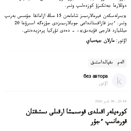
دوللارعا جەتكىزۋ كوزدەلىپ وتىر.
«بىرلەسكەن فيرمالارىمىز شامامەن 15 مىڭ ازاماتقا جۇمىس بەرىپ
وتىر. ءبىز قازاقستانداعى جوبالارىمىزدى جۇزەگە اسىرۋعا 20
ميلليارد قارجى قۇيدىق»، - دەدى تۇركيا پرەزيدەنتى.
اۆتور:
مارلان جيەمباي
الەم
ىقپالداستىق
без автора
اۆتور
22:44, 06 تامىز 2026
كورەيلەر اقىلدى قوسىمشا ارقىلى ىستىقتان
قورعانىپ ءجۇر