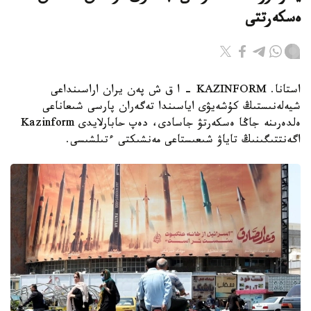
ەسكەرتتى
استانا. KAZINFORM - ا ق ش پەن يران اراسىنداعى
شيەلەنىستىڭ كۇشەيۋى اياسىندا تەگەران پارسى شىعاناعى
ەلدەرىنە جاڭا ەسكەرتۋ جاسادى، دەپ حابارلايدى Kazinform
اگەنتتىگىنىڭ تاياۋ شىعىستاعى مەنشىكتى ءتىلشىسى.