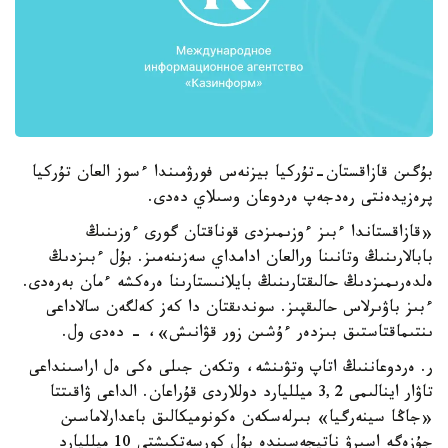
بۇگىن قازاقستان-تۇركيا بيزنەس فورۋمىندا ءسوز العان تۇركيا
پرەزيدەنتى رەدجەپ ەردوعان وسىلاي دەدى.
«قازاقستاندا ءبىز ءوزىمىزدى قوناقتان گورى ءوزىنىڭ
بابالارىنىڭ وتانىنا ورالعان ادامداي سەزىنەمىز. بۇل ءبىزدىڭ
ەلدەرىمىزدىڭ حالىقتارىنىڭ بايلانىستارىنا ەرەكشە ءمان بەرەدى.
ءبىز باۋىرلاس حالىقپىز. سوندىقتان دا كەز كەلگەن سالاداعى
ىنتىماقتاستىق بىزدەر ءۇشىن زور قۋانىش»، - دەدى ول.
ر. ەردوعاننىڭ اتاپ وتۋىنشە، وتكەن جىلى ەكى ەل اراسىنداعى
تاۋار اينالىمى 3,2 ميلليارد دوللاردى قۇراعان. الداعى ۋاقىتتا
«جاڭا سينەرگيا» بىرلەسكەن ەكونوميكالىق باعدارلاماسىن
جۇزەگە اسىرۋ ناتيجەسىندە بۇل كورسەتكىشتى 10 ميلليارد