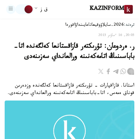
KAZINFORM
ق ز
ترەند:
2026-سايلاۋ
وقيعا
تاعايىنداۋ
اقوردا
20:05, 16 ءساۋىر 2015
ر. ەردوعان: تۇرىكتەر قازاقستانعا كەلگەندە اتا-
باباسىنىڭ اتامەكەنىنە ورالعانداي سەزىنەدى
استانا. قازاقپارات - تۇرىكتەر قازاقستانعا كەلگەندە وزدەرىن
قوناق ەمەس، اتا-باباسىنىڭ اتامەكەنىنە ورالعانداي سەزىنەدى.