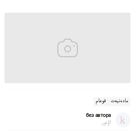
مادەنيەت
قوعام
без автора
اۆتور