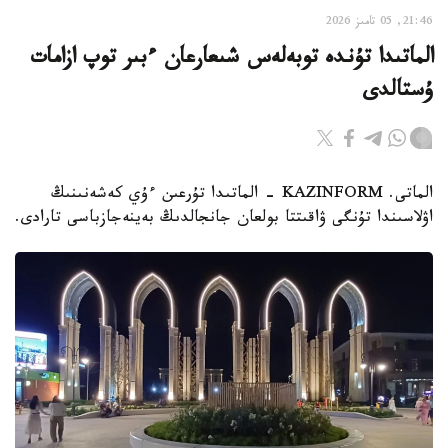
21:46, 05 تامىز 2026
الماتىدا تۇندە توبەلەس شىعارعان ءبىر توپ ازامات
ۇستالدى
الماتى. KAZINFORM - الماتىدا تۇرعىن ءۇي كەشەنىنىڭ
اۋلاسىندا تۇنگى ۋاقىتتا بولعان جانجالدىڭ بەينەجازباسى تارادى.