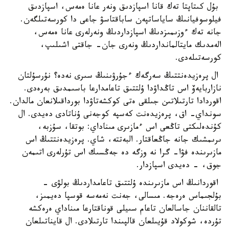
بۇل كىتاپتا تەك قانا اسپازدىق ونەر عانا ەمەس، اسپازدىق
فيلوسوفيانىڭ ساياساتپەن ساباقتاسۋ جاعى دا كورسەتىلگەن.
جانە تەك ءوزىمىزدىڭ اسپازداردىڭ ونەرلەرى عانا ەمەس،
الەمدىك مايتالمانداردىڭ ونەرى جان- جاقتى اشىلىپ،
كورسەتىلەدى.
ال پرەزيدەنتتىڭ سەرگەك ءجۇرۋىنىڭ سىرى نەدە؟ نۇرسۇلتان
نازاربايەۆ اس تاڭداۋدا ۇلتتىق تاعامدارعا باسىمدىق بەرەدى.
اقوردادا تارتىلاتىن جىلقى ەتى كوكشەتاۋدا بورداقىلانعان مالدان.
سونداي- اق، پرەزيدەنت كەسپە كوجەنى ۇناتادى دەيدى. ال
كۇندەلىكتى تاڭعى اس ءمازىرى مىناداي: بوتقا، سۇزبە،
ىرىمشىك جانە جاڭعاقتار. البەتتە، شاي. پرەزيدەنتتىڭ اس
مازىرىندە فۋا- گرا نە وزگە دە جەڭسىك اس تۇرلەرى اتىمەن
جوق، - دەيدى اسپازدار.
اقوردانىڭ اس مازىرىندە ۇلتتىق تاعامداردىڭ بولۋى -
بۇلجىماس ەرەجە. مىسالى، جەنت نەمەسە قوسپا دەيمىز،
تالقاننان جاسالعان تاعام سىيلى قوناقتارعا مىناداي ەرەكشە
تۇردە، شوكولاد قۇيىلعان قالپىندا تارتىلادى. ال قايناتىلعان