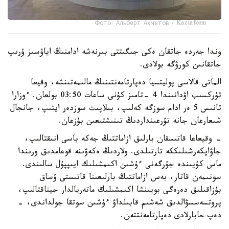
Фото: Альберт Ахметов / Kazinform
وندا جەردە جاتقان ەكى جىگىتتى بىرنەشە ادامنىڭ اياۋسىز ۇرىپ
جاتقانىن كورۋگە بولادى.
الماتى قالاسى پوليتسيا دەپارتامەنتىنىڭ مالىمەتىنشە، وقيعا
تۇركسىب اۋدانىندا 4 -تامىز كۇنى ساعات 03:50 بولعان. ءوزارا
تانىس 5 ەر ادام سوزگە كەلىپ، بىلاپىت سوزدەر ايتىپ، جانجال
شىعارعان جانە تۇرعىنداردىڭ تىنىشتىعىن بۇزعان.
- وقيعاعا قاتىسقان بارلىق ازاماتتىڭ جەكە باسى انىقتالىپ،
جاۋاپكەرشىلىككە تارتىلدى. ولاردىڭ ەكەۋىنە قوعامدىق ورىندا
ماس كۇيىندە جۇرگەنى ءۇشىن اكىمشىلىك ايىپپۇل سالىندى.
سونىمەن قاتار، بەس ازاماتتىڭ بارلىعىنا قاتىستى ۇساق
بۇزاقىلىق دەرەگى بويىنشا اكىمشىلىك ماتەريالدار جيناقتالىپ،
پروتسەسسۋالدىق شەشىم قابىلداۋ ءۇشىن سوتقا جولداندى، -
دەپ حابارلادى دەپارتامەنتتەن.