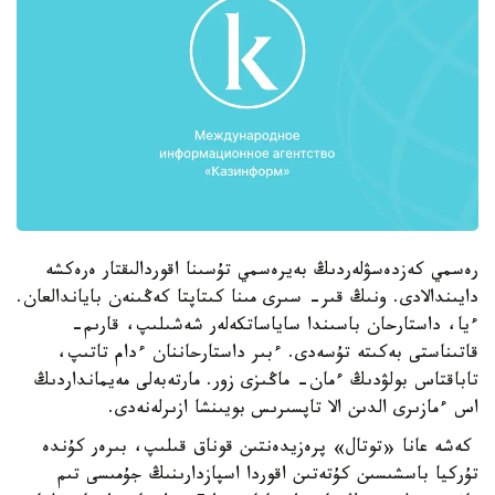
رەسمي كەزدەسۋلەردىڭ بەيرەسمي تۇسىنا اقوردالىقتار ەرەكشە
دايىندالادى. ونىڭ قىر- سىرى مىنا كىتاپتا كەڭىنەن باياندالعان.
ءيا، داستارحان باسىندا ساياساتكەلەر شەشىلىپ، قارىم-
قاتىناستى بەكىتە تۇسەدى. ءبىر داستارحاننان ءدام تاتىپ،
تاباقتاس بولۋدىڭ ءمان- ماڭىزى زور. مارتەبەلى مەيمانداردىڭ
اس ءمازىرى الدىن الا تاپسىرىس بويىنشا ازىرلەنەدى.
كەشە عانا «توتال» پرەزيدەنتىن قوناق قىلىپ، بىرەر كۇندە
تۇركيا باسشىسىن كۇتەتىن اقوردا اسپازدارىنىڭ جۇمىسى تىم