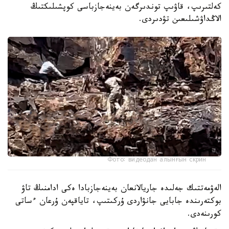
كەلتىرىپ، قاۋىپ توندىرگەن بەينەجازباسى كوپشىلىكتىڭ
الاڭداۋشىلىعىن تۋدىردى.
Фото: видеодан алынғын скрин
الەۋمەتتىك جەلىدە جاريالانعان بەينەجازبادا ەكى ادامنىڭ تاۋ
بوكتەرىندە جابايى جانۋاردى ۇركىتىپ، تاياقپەن ۇرعان ءساتى
كورىنەدى.