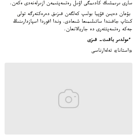
سارى ىرىمشىك كادىمگى اۋىل رەتسەپتىمەن ازىرلەنەدى ەكەن.
بۇعان دەيىن قۇپيا بولىپ كەلگەن قىزىق دەرەكتەرگە تولى
كىتاپ جاقىندا ساتىلىمىعا شىعادى. وندا اقوردا اسپازدارىنىڭ
جەكە رەتسەپتتەرى دە جاريالانعان.
ءمولدىر باقىت- قىزى
«استانا» تەلەارناسى