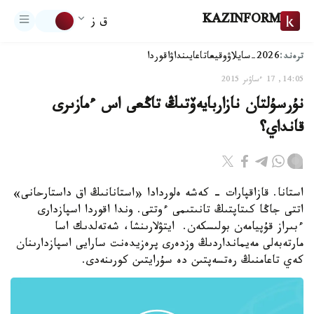
KAZINFORM
ق ز
ترەند:
2026-سايلاۋ
وقيعا
تاعايىنداۋ
اقوردا
14:05, 17 ءساۋىر 2015
نۇرسۇلتان نازاربايەۆتىڭ تاڭعى اس ءمازىرى
قانداي؟
استانا. قازاقپارات - كەشە ەلوردادا «استانانىڭ اق داستارحانى»
اتتى جاڭا كىتاپتىڭ تانىتىمى ءوتتى. وندا اقوردا اسپازدارى
ءبىراز قۇپيامەن بولىسكەن. ايتۋلارىنشا، شەتەلدىك اسا
مارتەبەلى مەيمانداردىڭ وزدەرى پرەزيدەنت سارايى اسپازدارىنان
كەي تاعامنىڭ رەتسەپتىن دە سۇرايتىن كورىنەدى.