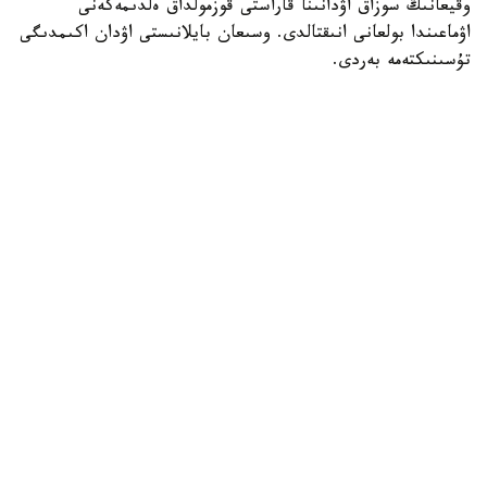
وقيعانىڭ سوزاق اۋدانىنا قاراستى قوزمولداق ەلدىمەكەنى
اۋماعىندا بولعانى انىقتالدى. وسىعان بايلانىستى اۋدان اكىمدىگى
تۇسىنىكتەمە بەردى.
— بەينەجازبادا كورسەتىلگەن مالىمەتكە سايكەس، قوزمولداق
ەلدىمەكەنىنىڭ جاسوسپىرىمدەرى تاۋ بوكتەرىندە جۇرگەن كەزدە
تاۋەشكىنىڭ لاعىنا كەزىككەن. قىزىعۋشىلىق تانىتقان
جاسوسپىرىمدەر جانۋاردى ۇستاپ كورۋگە ارەكەت جاساعان.
اتالعان جاعداي بارىسىندا تاۋ جانۋارىنا ەشقانداي زيان
كەلمەگەن، - دەلىنگەن حابارلامادا.
ۆەدومستۆو مالىمەتىنشە، قازىرگى ۋاقىتتا جاسوسپىرىمدەرمەن
جانە ولاردىڭ اتا-انالارىمەن ءتۇسىندىرۋ جۇمىستارى
جۇرگىزىلدى.
- ءتۇسىندىرۋ بارىسىندا تابيعات اياسىندا جابايى جانۋارلارعا
جاقىنداماۋ، ولاردىڭ تابيعي تىرشىلىگىنە كەدەرگى كەلتىرمەۋ
جانە قورشاعان ورتا مەن جانۋارلار دۇنيەسىنە ۇقىپتى قاراۋ
قاجەتتىگى ايتىلدى، - دەپ مالىمدەدى اۋدان اكىمدىگىنىڭ
باسپا ءسوز قىزمەتى.