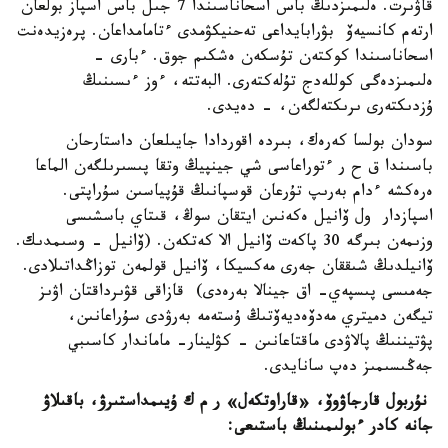
قاۋىرت. ەلىمىزدىڭ باس اسحاناسىندا 7 جىل باس اسپاز بولعان
ارتەم كانسيەۆ بۋرابايداعى تەحنيكۋمدى ءتامامداعان. پرەزيدەنت
اسحاناسىندا كوكتەن تۇسكەن ەشكىم جوق. ءبارى -
ەلىمىزدەگى كوللەدج تۇلەكتەرى. البەتتە، ءوز ءىسىنىڭ
ۇزدىكتەرى ىرىكتەلگەن، - دەيدى.
سودان بولسا كەرەك، بىردە اقوردادا جايىلعان داستارحان
باسىندا ق ح ر ءتوراعاسى شي جينپيڭ وتقا پىسىرىلگەن الماعا
ەرەكشە ءدام بەرىپ تۇرعان قوسپانىڭ قۇپياسىن سۇراپتى.
اسپازدار ول ۆانيل ەكەنىن ايتقان سوڭ، قىتاي باسشىسى
وزىمەن بىرگە 30 پاكەت ۆانيل الا كەتكەن. (ۆانيل - وسىمدىك.
ۆانيلدىڭ شىققان جەرى مەكسيكا، ۆانيل قولمەن توزاڭداتىلادى.
جەمىسى پىسپەي- اق جينالا بەرەدى) قازاقى قۋىرداقتان اۋىز
تيگەن دميتري مەدۆەديەۆتىڭ ۇستەمە بەرۋدى سۇراعانىن،
پۋتيننىڭ پالاۋدى ماقتاعانىن - كۋلينار- ماماندار كاسىبي
جەڭىسىمىز دەپ سانايدى.
نۇربول قارجاۋوۆ، «قاراوتكەل» ر م ك ۇيىمداستىرۋ، باقىلاۋ
جانە كادر ءبولىمىنىڭ باستىعى: