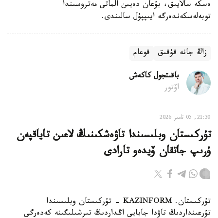
ەسكە سالايىق، بۇعان دەيىن الماتى مەتروسىندا
توبەلەسكەندەرگە ايىپپۇل سالىندى.
زاڭ جانە قۇقىق
قوعام
باقىتجول كاكەش
اۆتور
21:30, 05 تامىز 2026
تۇركىستان وبلىسىندا تاۋەشكىنىڭ لاعىن تاياقپەن
ۇرىپ جاتقان ۆيدەو تارادى
تۇركىستان. KAZINFORM - تۇركىستان وبلىسىندا
تۇرعىنداردىڭ تاۋدا جابايى اڭداردىڭ تىرشىلىگىنە كەدەرگى