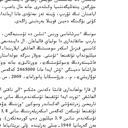
جاعىنان ەڭ جەتىلگەن جويقىن ارميانى دايىندىعى مۇ
جۇرگەن ينتەلليگەنتسيا وكىلدەرى جانە مال باعىپ، 
اياعىنان تىك تۇرىپ، ۇيىنە تەز جەتۋدى عانا ارماند
كۇنى بۇگىنگە دەيىن قويىلا بەرەتىنى زاڭدى.
سونىڭ ءبىرشاماسى ورىس ءتىلىن دە تۇسىنبەگەن، بەر
بارىپ جاتقاندارى دا بولماي قالماعان. ال دايىندىعى
كاسىبي قىزىل اسكەر سوعىستىڭ العاشقى ايلارىندا-ا
ميلليونداپ تۇتقىنعا ءتۇستى. «ولار بىزگە جولداس
قاراشاعا دەيىن
توۆاريشي»، م., «رۋسسكايا پانوراما»، 2009, س.87).
ال قازا بولعاندارى قانشا ەكەنىن ەشكىم ءالى ناقتى
العاشقى ءتورت ايدا تۇتقىنعا تۇسكەندەردىڭ سانى 
تاريحىن زەرتتەۋشى الەكساندر وسوكين ءوزىنىڭ «ۆەل
ت
مەن گەرمانيا 1940-جىلى بەرليندە ۇلى ب