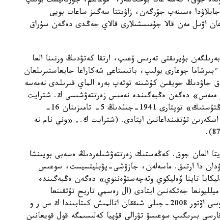
لدە جوق، كەشە عانا بۋحگالتەر، ءمۇعالىم، جۋرناليست بولىپ
جايلاۋدا ەسىنەپ جۇرگەن، زاۋىتتا سەگىز ساعات بويى
اعان اۋىل مەن قالا جۇمىسشىلارى قالاي جەڭدى دەگەن سۇراق
ىلگەن بۇيرىقتى تەرىس ۇعىپ، ارتقا كەتۋدىڭ ورنىنا العا
 ءبىرشاما جوعارى بولىپ، باتىستاعى شەكاراعا جايعاستىرىلعان
ق جاۋدىڭ جويقىن كۇشىنە توتەپ بەرە الماي قىرىلدى نەمەسە
تار ەمەس» دەگەن ەڭبەگىندە نەمىس زەرتتەۋشىسى ك. شترايت
فاشيستەردىڭ «سولتۇستىك»، «ورتالىق» جانە «وڭتۇستىك» توپتارى 1941-جىلدىڭ 5- تامىزىنان 16-
گى ءۇش ايدا عانا 2465000 كەڭەس اسكەرىن تۇتقىنداعانىن ايتادى. (شترايت ك., «وني نام نە
 ايتا العان جوق. كەڭەستىك زەرتتەۋشىلەردىڭ ەسەبى بويىنشا
بۇدان دا ارتىق. ماسەلەن، جازۋشى-پۋبليتسيست، سوعىس
يكايا تاينا ۆەليكوي وتەچەستۆەننوي» دەگەن ەڭبەگىندە
ۇتقىنعا تۇسكەن كەڭەس اسكەريلەرىنىڭ سانى 3,8 ميلليونعا جەتكەنىن ايتادى (ال رەسمي تاريح تۇتقىنعا
تۇسكەندەر سانىن 3,9 ميلليون دەپ كورسەتكەن). وسى اۆتور 2008-جىلى شىققان اتالمىش كىتابىندا ك س ر و
ريتانياعا قارسى بىرىگىپ سوعىسۋ تۋرالى قۇپيا كەلىسىمگە قول قويعانىن