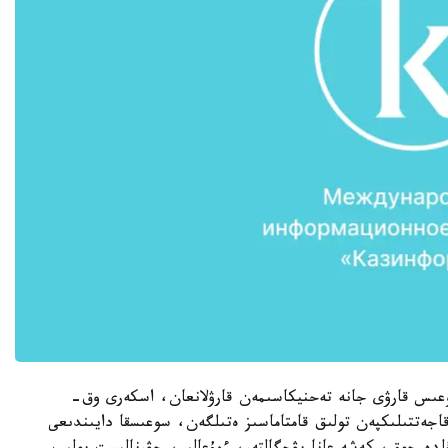
سوعىس قارۋى جانە تەحنيكاسىمەن قارۋلانعان، اسكەرى وق-
اجەتتىلىكپەن تولىق قامتاماسىز ەتىلگەن، سوعىسقا دايىندىعى