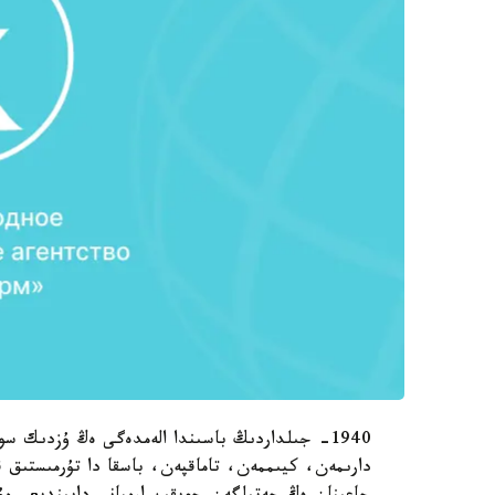
1940- جىلداردىڭ باسىندا الەمدەگى ەڭ ۇزدىك 
دارىمەن، كيىممەن، تاماقپەن، باسقا دا تۇرمىستىق ق