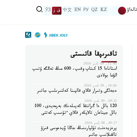
الداۋ
KZ
QZ
РУ
EN
中文
ق ز
ЎЗ
تاقىرىپقا قاتىستى
11:40, 09 تامىز 2026
استانادا 15 كىتاپ وقىپ، 600 مىڭ تەڭگە ۇتىپ
الۋعا بولادى
10:06, 09 تامىز 2026
ەجەلگى وتىرار قالاي قالپىنا كەلتىرىلىپ جاتىر
09:22, 09 تامىز 2026
120 بالل دا گرانتقا كەپىلدىك بەرمەيدى، 100
بالل جيناعان تالاپكەر قالاي ءتۇسىپ كەتتى
20:17, 08 تامىز 2026
پرەزيدەنت تۇلپارىنىڭ جاڭا ۆيدەوسى قىزۋ
تالقىلانىپ جاتىر