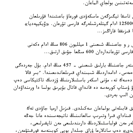
ەتەتىنىن بولجاي الماعان.
تاسقا تيگىزگەن ماسكەۋدى قورعاۋ باعىتىندا قۇرىلعان
باتىس، رەزەرۆ، بريانسك، كالينين مايداندارىندا 1250000 ادام گيتلەرشىلەرگە قارسى تۇرعان. «ۆيكيپەديا»
قىزىققا قاراڭىز...
سول ەنتسيكلوپەديا ماسكەۋ ءۇشىن شايقاستاعى ك س ر و جاعىنىڭ شىعىنى 1 ميلليون 806 مىڭ ادام ەكەنى
 600 مىڭعا جۋىق ارتىق...
سوندا بارلىق قارسىلاسقاندار قانشا بولعانى؟ ال نەمىستەر جاعىنىڭ بارلىق شىعىنى - 457 مىڭ ادام. بۇل جەردەگى
 ازدىعىندا دا ەمەس، ادامداردىڭ شىبىنداي قىرىلعاندىعىندا. ءبىر قالا
 قالاي دەسەك تە، مۇنى اسكەر باسشىلارىنىڭ ۇزدىك تاكتيكاسى دەپ
 ۇستاپ كورمەسە دە قانداي قاتال بۇيرىق بولسا دا ورىنداۋدان
ن الىپ بەردى.
ق قابىلەتى بولماعان سەكىلدى. قىزىل ارميا جاۋدى تەك
قىناداي قىرا وتىرىپ سالعانىنىڭ ناتيجەسىندە عانا جەڭە
ەر مەن قولباسشىلاردىڭ دارىندىلىعى مەن تاپقىرلىعى،
ى» دەپ سانالارعا ۇزاق جىلدار بويى كوبىنەسە قورقىتۋمەن،