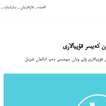
الەمدە
قازاقستان
ساياسات
ت
 كەيبىر قۇپيالارى
ر قۇپيالارى ۇلى وتان سوعىسى دەپ اتالعان قىزىل