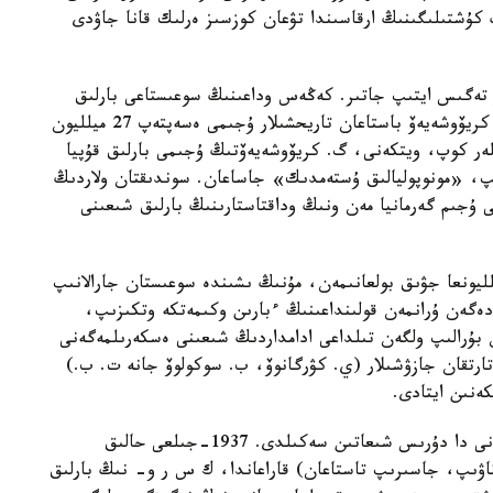
ۇشتىلىگىنىڭ ارقاسىندا تۋعان كوزسىز ەرلىك قانا جاۋدى
دار تەگىس ايتىپ جاتىر. كەڭەس وداعىنىڭ سوعىستاعى بارلىق
شىعىنىن 1988-1993-جىلدارى اكادەميك گريگوري كريۆوشەيەۆ باستاعان تاريحشىلار ۇجىمى ەسەپتەپ 27 ميلليون
ىلەر كوپ، ويتكەنى، گ. كريۆوشەيەۆتىڭ ۇجىمى بارلىق قۇپيا
نىپ، «مونوپوليالىق ۇستەمدىك» جاساعان. سوندىقتان ولاردىڭ
ى ۇجىم گەرمانيا مەن ونىڭ وداقتاستارىنىڭ بارلىق شىعىنى
ڭەس وداعىنىڭ جالعىز ءوزىنىڭ شىعىنى 30 ميلليونعا جۋىق بولعانىمەن، مۇنىڭ ىشىندە سوعىستان جارالانىپ
گەن ۇرانمەن قولىنداعىنىڭ ءبارىن وكىمەتكە وتكىزىپ،
ن بۇرالىپ ولگەن تىلداعى ادامداردىڭ شىعىنى ەسكەرىلمەگەنى
 تارتقان جازۋشىلار (ي. كۋرگانوۆ، ب. سوكولوۆ جانە ت. ب.)
ەگەر تىلداعى «قىرعىندى» ەسكەرسە، ولاردىڭ ايتقانى دا دۇرىس شىعاتىن سەكىلدى. 1937-جىلعى حالىق
تاۋىپ، جاسىرىپ تاستاعان) قاراعاندا، ك س ر و- نىڭ بارلىق