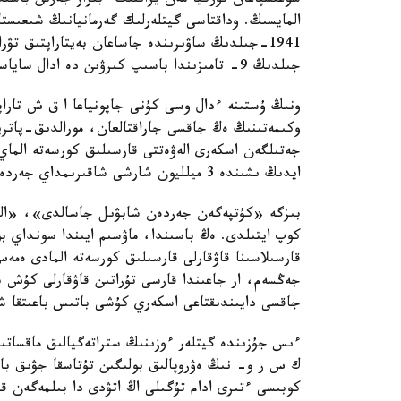
سوعىسپاعان تۇركيا مەن يراننىڭ ءبىراز جەرىن باسى
المايسىڭ. وداقتاسى گيتلەرلىك گەرمانيانىڭ شىعىس
جىلدىڭ 9- تامىزىندا باسىپ كىرۋىن دە ادال ساياسات دەۋ قيىن.
ونىڭ ۇستىنە ءدال وسى كۇنى جاپونياعا ا ق ش تارا
وكىمەتىنىڭ ەڭ جاقسى جاراقتالعان، مورالدىق-پات
ايدىڭ ىشىندە 3 ميلليون شارشى شاقىرىمداي جەردەن ايىرىلىپ قالعانى ءالى كۇنگە كوپتەگەن سۇراقتار تۋدىرادى.
بىزگە «كۇتپەگەن جەردەن شابۋىل جاسالدى»، «العاش
كوپ ايتىلدى. ەڭ باسىندا، ماۋسىم ايىندا سونداي بول
قارسىلاسىنا قاۋقارلى قارسىلىق كورسەتە المادى ە
جەڭسەم، ار جاعىندا قارسى تۇراتىن قاۋقارلى كۇش 
جاقسى دايىندىقتاعى اسكەري كۇشى باتىس باعىتقا شوع
ءىس جۇزىندە گيتلەر ءوزىنىڭ ستراتەگيالىق ماقساتى
ك س ر و- نىڭ ەۋروپالىق بولىگىن تۇتاسقا جۋىق با
كوبىسى ءتىرى ادام تۇگىلى اڭ اتۋدى دا بىلمەگەن قا