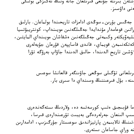
قتىڭ ۇشتەن بىرىنە جۋىعى قىرىلعان جانە ونىڭ نەگىزگى بولىگى
ەنى داۋسىز.
 جەڭىس بۇرىن-سوڭدى ادامزات تاريحىندا بولماعان. بارلىق
راتىن قوعامدار مۇندايدا جەڭىلگەنىن مويىنداپ، كونتريبۋتسيا
لشيەۆيكتەر وكىمەتى جەڭىلگەنىن ەشقاشان مويىنداي المايتىن،
كەتكەنىمەن قويماي، قاندى قاساپپەن قۇرعان جۇيەلەرى
شىن تاريح الدىندا، حالىق الدىندا جاۋاپ بەرۋگە تۋرا
ىرىلعانى تۇگىلى سوڭعى جاۋىنگەر قالعانشا سوعىس
نە، بۇل قىرعىننىڭ وسىنداي دا سىرى بار.
ما قۇبىجىق ەتىپ كورسەتسە دە، ولاردىڭ ىستەگەندەرى
ىپ الىنعان جەرلەردەگى بەيبىت تۇرعىنداردى قىرسا،
ىنىڭ تالابىمەن پارتيزاندىق سوعىستار جۇرگىزىپ، ادامدارىن
ە وراي جاساعان ىستەرى.