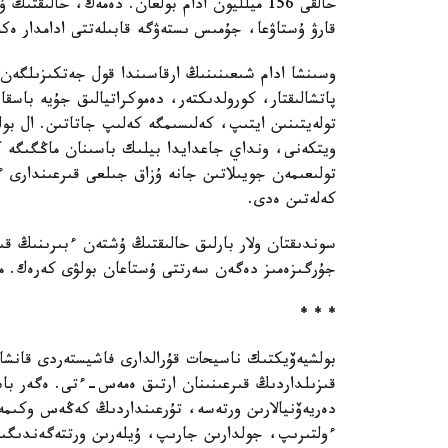
حالقى 156 ميلليون ادام بولعان. دەمەك، حالى
قارۋ ۇستاۋعا، جۇمىس ىستەۋگە قابىلەتتى ادامدار ەك
وسىنشا ادام شىعىنىنىڭ ارقاسىندا قول جەتكىزىلگەن
پاتشالىقتار، كورولدىكتەر، دەموكراتيالىق جۇيە باسقا
تولەيتىنىن ايتىپ، كەلىسىمگە كەلىپ جاتاتىن. ال بو
ويتكەنى، ونداي جاعدايدا بيلىك باسىنان ماڭگىگە 
تولىعىمەن جويىلاتىن جانە ۇزاق جىلعى قىرعىندارى ءۇ
كەلەتىن ەدى.
سوندىقتان ولار بارلىق حالىقتىڭ ۇشتەن ءبىرىنىڭ ق
جۇرگىزەمىز دەگەن سەرتتى ۇستاعان بولۋى كەرەك. مى
* * *
بولشيەۆيكتىك ناسيحات قۇرالدارى فاشيستەردى قانشا
قىزىلداردىڭ قىرعىنىنان ارتىق ەمەس-ءتى. ەگەر باس
دەريەۆنيالارىن ورتەسە، تۇرعىنداردىڭ كەڭەس وكىمەت
ءولتىرىپ، جولدارىن جارىپ، ۇيلەرىن ورتتەگەندىگىن