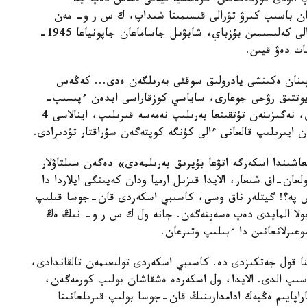
پ الۋدى كوزدەگەنىن اگرەسسيا نيەتى ەمەس دەپ ايتا
تان باسىپ كىرۋ تۋرالى قىسىمىنا شىداپ، ك س ر و- مەن
1941-جىلدىڭ ساۋىرىندە جاساعان بەيتاراپتىق تۋرالى كەلىسىمىن بۇزباي، شابۋىل جاساماعان جاپونياعا 1945-
پىنان ەكىنشى يادرولىق سوققى بەرىلگەن ەدى... كەڭەس
ريوتتىق رۋحى جوعارى، ساياسي كوزقاراسى ابدەن ءپىسىپ-
جەتىلگەن اسكەرى الەۋەتتى قارسىلىق كورسەتە الماي، نەگىزىنەن تۇتقىنعا بەرىلىپ نەمەسە قىرىلىپ، اينالاسى 4
ىندا اسكەرگە اتۋعا بۇيرىق بەرىلمەدى» دەگەن سىلتاۋلار
عان-اق شىعار، الايدا قىزىل ارميا ودان كەيىنگى ايلاردا دا
مەس پە؟! گيتلەر ناق وسى، كاسىبي اسكەردى قان-جوسا قىلىپ
بولا المايدى دەپ ەسەپتەگەن. جانە ول ك س ر و- نىڭ ەڭ
ىرلانعانىن دا ءبىلىپ وتىرعان.
نا قول جەتكىزدى دە. كاسىبي اسكەردى تولىعىمەن تالقاندادى،
سىپ الدى. الايدا، ول اسكەردە ەشقاشان بولىپ كورمەگەن،
راپايىم ەڭبەك ادامدارىنىڭ قان-جوسا بولىپ قىرىلعانىنا