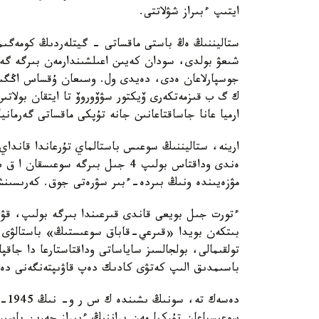
ايتىپ ءبىراز شۋلاتتى.
ستاليننىڭ ەڭ باستى ماقساتى - گيتلەردىڭ كومەگىم
شىعۋ بولدى، سودان كەيىن اعىلشىندارمەن بىرگە گەرم
جوسپارلاعان ەدى، دەيدى ول. وسىعان ۇقساس اڭگىم
ك گ ب قىزمەتكەرى ۆيكتور سۋۆوروۆ تا ايتقان بولاتى
ارميا عانا جاساقتاعانىن جانە تۇپكى ماقساتى گەرماني
ارينە، ستاليننىڭ سوعىس باستالماي تۇرعاندا قانداي ق
مۋزەيىندە ونىڭ بىردە-ءبىر سۋرەتى جوق. كەرىسىنشە، ورتاق جا
ءتورت جىل بويعى قاندى قىرعىندا بىرگە بولىپ، قۋ
بىتكەن بويدا «قىرعي-قاباق سوعىستىڭ» باستالۋى
تولقىمالى، بولجالسىز ساياساتى وداقتاستارعا دا جاقپ
باسىمدىق الىپ كەتۋى كادىك دەپ قاۋىپتەنگەنى دە
دەس