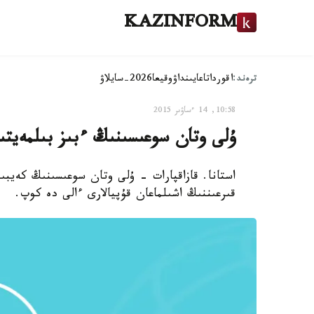
KAZINFORM
ترەند:
اقوردا
تاعايىنداۋ
وقيعا
2026-سايلاۋ
10:58, 14 ءساۋىر 2015
ۇلى وتان سوعىسىنىڭ ءبىز بىلمەيتىن
استانا. قازاقپارات - ۇلى وتان سوعىسىنىڭ كەيبى
قىرعىننىڭ اشىلماعان قۇپيالارى ءالى دە كوپ.