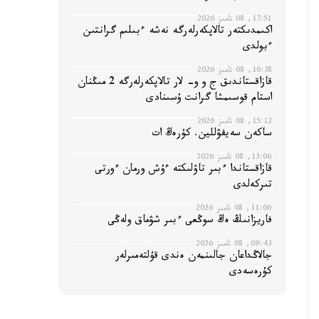
17:51, 08 تامىز 2026
اكىمدىكتەر تالاپكەرلەرگە نەشە ءبىلىم گرانتىن
ءبولدى
16:38, 08 تامىز 2026
قازاقستاندىق ج و و- لار تالاپكەرلەرگە 2 مىڭنان
استام قوسىمشا گرانت ۇسىنادى
15:12, 08 تامىز 2026
ساكەن سەيفۋللين. كۇرەڭ ات
13:06, 08 تامىز 2026
قازاقستاندا ءبىر تاۋلىكتە ءۇش ورمان ءورتى
تىركەلدى
11:06, 08 تامىز 2026
فاريزانىڭ ەڭ سوڭعى ءبىر شۋماق ولەڭى
09:43, 08 تامىز 2026
جالاڭداعان جالىنمەن ەندى قۇلتەمىرلەر
كۇرەسەدى