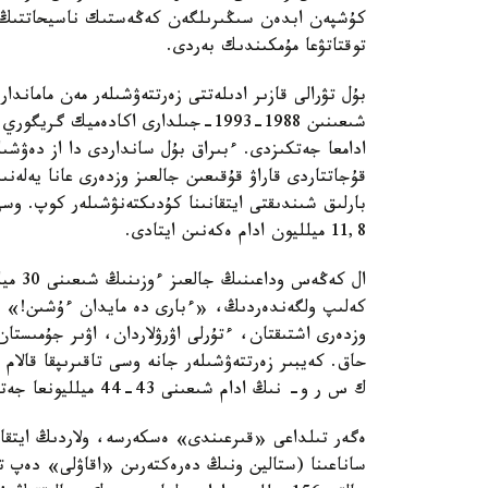
كۇشپەن ابدەن سىڭىرىلگەن كەڭەستىك ناسيحاتتىڭ ك
توقتاتۋعا مۇمكىندىك بەردى.
بۇل تۋرالى قازىر ادىلەتتى زەرتتەۋشىلەر مەن مامان
ادامعا جەتكىزدى. ءبىراق بۇل سانداردى دا از دەۋش
قۇجاتتاردى قاراۋ قۇقىعىن جالعىز وزدەرى عانا يەلە
بارلىق شىندىقتى ايتقانىنا كۇدىكتەنۋشىلەر كوپ. وس
11,8 ميلليون ادام ەكەنىن ايتادى.
ال كە
كەلىپ ولگەندەردىڭ، «ءبارى دە مايدان ءۇشىن!» دە
وزدەرى اشتىقتان، ءتۇرلى اۋرۋلاردان، اۋىر جۇمىستا
حاق. كەيبىر زەرتتەۋشىلەر جانە وسى تاقىرىپقا قالام
ك س ر و- نىڭ ادام شىعىنى 43-44 ميلليونعا جەتكەنىن ايتادى.
ساناعىنا (ستالين ونىڭ دەرەكتەرىن «اقاۋلى» دەپ 