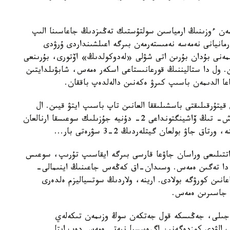
ەن ءوزىنىڭ ارمياسىن سولتۇستىك تەڭىزدىڭ جاعاسىنا الىپ
انيانى نەمەسە نەمىستەرمەن بىرگە اعىلشىنداردى ۇرۋدى
ەنى بۇدان بۇرىن اتى شۋلى «لەدوكولدىڭ» اۆتورى، بۇرىنعى
ن. ول دا ستاليننىڭ قورعانىستاعى اسكەر ەمەس، شابۋىلدايتىن
اعا الدىمەن باسىپ كىرۋ ەكەنىن دالەلدەپ باققان.
يتۇرقىلىقتى باسشىلىققا العانىن تاپ باسىپ ايتۋ قيىن. ال
ەندى وداقتاس بولىپ 4 جىل بىرگە سوعىسقان ا ق ش- تىڭ ۆاشينگتونداعى 2- دۇنيە جۇزىلىك سوعىسقا ارنالعان
ۋ بولعان گيتلەردىڭ 2-3 سۋرەتى بار...
اتتىلىعى وراسان جاۋعا قارسى بىرگە ايقاسىپ تۇرىپ، سوعىس
 دا تەگىن ەمەس. وسىدان-اق كەڭەس جاعىنىڭ اينىمالى-
اعانىن كورۋگە بولادى. ارينە، ولاردىڭ سوتسياليزم ەلدەرى
 جاسىرىن ەمەس.
ەك تە، سونىڭ ىشىندە ك س ر و- نىڭ 1945-جىلى، جەڭىسكە قول جەتكەن سوڭ وزىمەن تىكەلەي