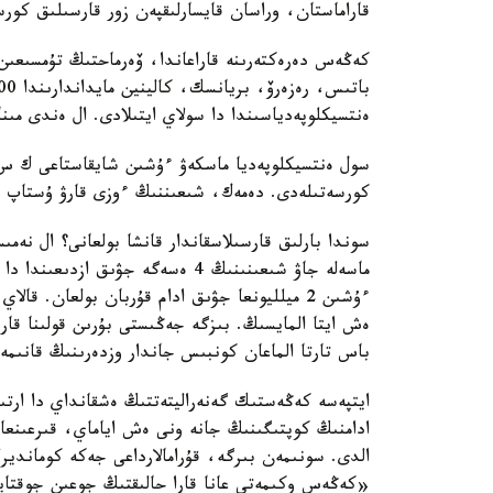
قاراماستان، وراسان قايسارلىقپەن زور قارسىلىق كورس
كەڭەس دەرەكتەرىنە قاراعاندا، ۆەرماحتىڭ تۇمسىعىن 
ەنتسيكلوپەدياسىندا دا سولاي ايتىلادى. ال ەندى مىنا 
كورسەتىلەدى. دەمەك، شىعىننىڭ ءوزى قارۋ ۇستاپ قارسى تۇرعانداردان
ماسەلە جاۋ شىعىنىنىڭ 4 ەسەگە جۋىق
ءۇشىن 2 ميلليونعا جۋىق ادام قۇربان بولعان.
ەش ايتا المايسىڭ. بىزگە جەڭىستى بۇرىن قولىنا قارۋ
باس تارتا الماعان كونبىس جاندار وزدەرىنىڭ قانىمە
ايتپەسە كەڭەستىك گەنەراليتەتتىڭ ەشقانداي دا ارتى
ادامنىڭ كوپتىگىنىڭ جانە ونى ەش اياماي، قىرعىنعا 
الدى. سونىمەن بىرگە، قۇرامالارداعى جەكە كومانديرل
«كەڭەس وكىمەتى عانا قارا حالىقتىڭ جوعىن جوقتايد