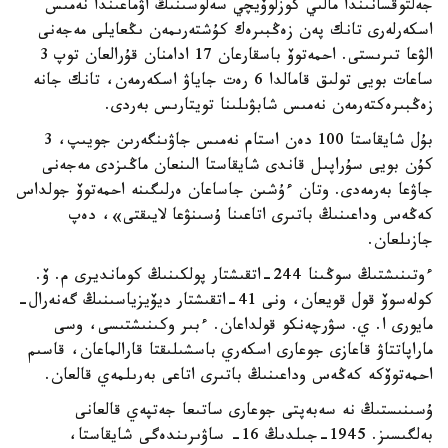
جەلتوقسانىندا مالىي كوزلوۆيچي سەلوسىنىڭ اۋماعىندا نەمىس
اسكەرلەرى تانك پەن زەڭبىرەك كۇشتەرىمەن ىڭعايلى مەجەنى
الۋعا تىرىستى. احمەتوۆ باسقارعان 17 ادامنان قۇرالعان توپ 3
ساعات بويى تولىق قامالدا 6 رەت جاياۋ اسكەرمەن، تانك جانە
زەڭبىرەكتەرمەن نەمىس شابۋىلىنا تويتارىس بەردى.
بۇل شايقاستا 100 دەن استام نەمىس جاۋىنگەرىن جويىپ، 3
كۇن بويى سۇراپىل قاندى شايقاستا الىنعان ماڭىزدى مەجەنى
جاۋعا بەرمەدى. وتان ءۇشىن جاساعان ەرلىگىنە احمەتوۆ جولداس
كەڭەس وداعىنىڭ باتىرى اتاعىنا ۇسىنۋعا لايىقتى»، دەپ
جازىلعان.
ءوتىنىشتىڭ سوڭىنا 244-اتقىشتار پولكىنىڭ كومانديرى م. ۆ.
كولەسوۆ قول قويعان، ونى 41-اتقىشتار ديۆيزياسىنىڭ گەنەرال-
مايورى ا. ي. سۋرچەنكو قولداعان. ءبىر وكىنىشتىسى، وسى
ماراپاتتاۋ قاعازى جوعارى اسكەري باسشىلىقتا قارالماعان، قاسىم
احمەتوۆكە كەڭەس وداعىنىڭ باتىرى اتاعى بەرىلمەي قالعان.
ۇسىنىستىڭ نە سەبەپتى جوعارى ساتىعا جەتپەي قالعانى
بەلگىسىز. 1945-جىلدىڭ 16- ساۋىرىندەگى شايقاستا،