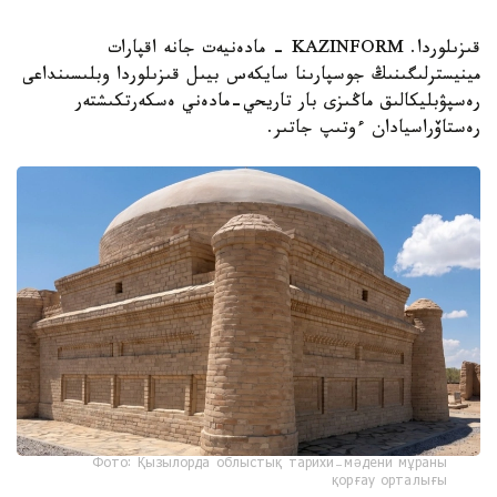
قىزىلوردا. KAZINFORM - مادەنيەت جانە اقپارات
مينيسترلىگىنىڭ جوسپارىنا سايكەس بيىل قىزىلوردا وبلىسىنداعى
رەسپۋبليكالىق ماڭىزى بار تاريحي-مادەني ەسكەرتكىشتەر
رەستاۆراسيادان ءوتىپ جاتىر.
Фото: Қызылорда облыстық тарихи-мәдени мұраны
қорғау орталығы