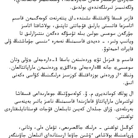
حاباردى ىزشىلەر ماعان حابارلاعاندا، وشكەنىمىز جانعانداي،
ولگەنىمىز تىرىلگەندەي بولدىق.
قازىر قىسقا ۋاقىتتىڭ ىشىندە-اق ينتەرنەت كومەگىمەن قاسىم
اتامىزعا قاتىستى بارلىق قۇجاتتى تاپتىق، بولاشاقتا اتامىز
جۇرگەن سوعىس جولىن بىلە تۇسۋگە دەگەن ىنتىزارلىق تا
ويانىپ وتىر، - دەيدى قاسىمنىڭ نەمەرە ءىنىسى جۇماشتىڭ ۇلى
قايرات احمەتوۆ.
قاسىم « قىزىل تۋ» وردەنىنەن باسقا 1-دارەجەلى «ۇلى وتان
سوعىسى» جانە Ⅲدارەجەلى «داڭق» وردەنىمەن ماراپاتتالعان.
ونىڭ ءار وردەنى بوزداقتىڭ كوزسىز ەرلىگىنىڭ كۋاسى ەكەنى
انىق.
ال پولك كومانديرى م. ۆ. كولەسوۆتىڭ جوعارىداعى قىسقاشا
تولتىرعان ماراپاتتاۋ قاعازىندا قاسىمنىڭ ناعىز باتىر بەينەسى
بەرىلەدى. ۇزاق جىلدان كەيىن تابىلعان قۇجات قوستانايلىقتاردى
تولقىتتى.
كوڭىل تولقىنى - ەرلىك جاڭعىرىعى، تۋعان ەلى، وتانى،
ۇرپاعىنىڭ بولاشاعى ءۇشىن جاۋعا ارىستانداي اتىلعان جاۋىنگەر