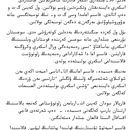
ەدىم. 30-جىلدارى اسكەر قاتارىنا شاقىرىلاتىن جاستاردى
اسكەري دايىندىقتان وتكىزەتىن ۇيىم بولاتىن. ول كەيىن گ ت و
دەپ اتالدى. قاسىم اعامدا وسى گ ت و- نىڭ توسبەلگىسى جانە
«ۆوروشيلوۆتىق مەرگەن» دەگەن توسبەلگى بولاتىن.
بۇل ول كەزدە جىگىتتەردىڭ بەدەلىن كوتەرۋشى ەدى. سوعىستان
بۇرىنعى جىلدارى جانە سوعىس كەزىندە قوستاناي وبلىسىنىڭ
اسكەري جاساقتاۋ ءىسى رەسەيدەگى ورال اسكەري وكرۋگىنە
قارايتىن. قاسىم اعا دا شەكاراداعى رەسەيدىڭ زلوتوۋست
قالاسىنداعى اسكەري بولىمشەدە بولدى.
مەنىڭ ەسىمدە، قاسىم اعانىڭ اتا-اناسى احمەت اكەي مەن
شوكىلاي شەشەمىزگە ۇلىنىڭ ۇلگىلى ءتارتىبى مەن ۇزدىك
اسكەري دايىندىعى ءۇشىن اسكەري بولىمشەدەن العىسحات
كەلگەن بولاتىن.
قاريالار سودان كەيىن ات-اربامەن زلوتوۋستاعى كەنجە بالاسىنىڭ
ارتىنان بارىپ كەلگەنى ەسىمدە، - دەپ شەرتەدى قاجي
اقساقال الىستا قالعان جىلدار ەستەلىگىن.
قاسىم احمەتوۆ تۋىستارىنىڭ قولىندا پولشانىڭ ليۋبين قالاسىندا