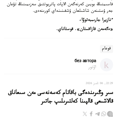
قاسىمنىڭ بويىن كەرنەگەن الاپات پاتريوتتىق سەزىمىنىڭ تۋعان
جەر ۇستىنەن شاشىلعان ۇشقىنىنداي كورىنەدى.
ءنازيرا جارىمبەتوۆا،
«ەگەمەن قازاقستان». قوستاناي.
قوعام
без автора
اۆتور
22:29, 06 تامىز 2026
سىر وڭىرىندەگى باقاتام كەسەنەسى مەن سىعاناق
قالاشىعى قالپىنا كەلتىرىلىپ جاتىر