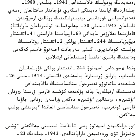
رەسەيدىڭ پودولسك قالاسىنداعى 1941-جىلمەن 1980-
جىلداردىڭ اياعىنا دەيىنگى اسكەري قۇجاتتار ساقتالعان رەسەي
فەدەراتسياسى قورعانىس مينيسترلىگىنىڭ ورتالىق ارحيۆىنەن
تابىلعان 1943-جىلى 30- جەلتوقساندا تولتىرىلعان ماراپاتتاۋ
قاعازىندا بەلارۋس مايدانى 63-ارمياسىنا قاراستى 41-اتقىشتار
ديۆيزياسىنىڭ 244-اتقىشتار پولكى 2-اتقىشتار روتاسىنىڭ
بولىمشە كومانديرى، كىشى سەرجانت احمەتوۆ قاسىم كەڭەس
وداعىنىڭ باتىرى اتاعىنا ۇسىنىلعانى ايتىلادى.
وندا «جولداس احمەتوۆ 244-اتقىشتار پولكى قۇرىلعاننان
باستاپ، بارلىق ۇرىستارعا بەلسەندى قاتىستى. 1943-جىلى 26-
شىلدەدە حاتەتوۆو تەمىرجول ستانساسىنىڭ ماڭايىنداعى
نەمىستىڭ ارتيللەريا جانە پۋلەمەت كۇشىنە قارسى ۇرىستا «وتان
ءۇشىن»، «ستالين ءۇشىن» دەگەن ۇرانمەن روتانى جاۋعا
قارسى كوتەرىپ، تەمىرجول ستانساسىن العاندا ءبىرىنشى بولىپ
جەتكەن.
ءوز ەرلىگىمەن احمەتوۆ وسى شايقاستا نەمىستى جەڭگەنى ءۇشىن
«قىزىل تۋ» وردەنىمەن ماراپاتتالدى. 1943-جىلدىڭ 23-