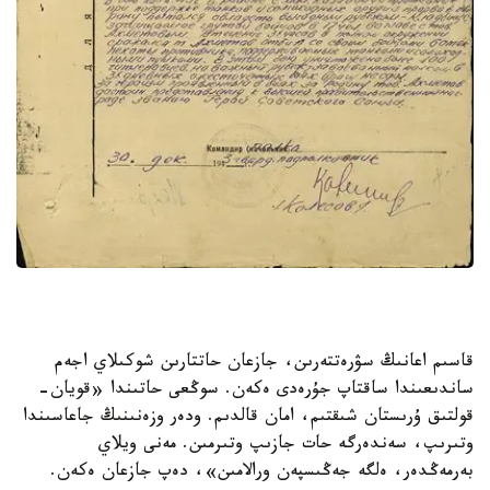
قاسىم اعانىڭ سۋرەتتەرىن، جازعان حاتتارىن شوكىلاي اجەم
ساندىعىندا ساقتاپ جۇرەدى ەكەن. سوڭعى حاتىندا «قويان-
قولتىق ۇرىستان شىقتىم، امان قالدىم. ودەر وزەنىنىڭ جاعاسىندا
وتىرىپ، سەندەرگە حات جازىپ وتىرمىن. مەنى ويلاي
بەرمەڭدەر، ەلگە جەڭىسپەن ورالامىن»، دەپ جازعان ەكەن.