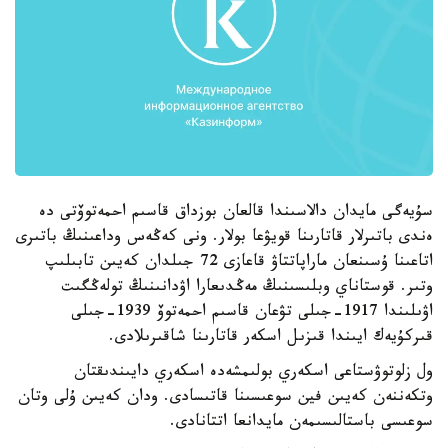
سۇيەگى مايدان دالاسىندا قالعان بوزداق قاسىم احمەتوۆتى دە
ەندى باتىرلار قاتارىنا قويۋعا بولار. ونى كەڭەس وداعىنىڭ باتىرى
اتاعىنا ۇسىنعان ماراپاتتاۋ قاعازى 72 جىلدان كەيىن تابىلىپ
وتىر. قوستاناي وبلىسىنىڭ مەڭدىعارا اۋدانىنىڭ تولەڭگىت
اۋىلىندا 1917-جىلى تۋعان قاسىم احمەتوۆ 1939-جىلى
قىركۇيەك ايىندا قىزىل اسكەر قاتارىنا شاقىرىلادى.
ول زلوتوۋستاعى اسكەري بولىمشەدە اسكەري دايىندىقتان
وتكەننەن كەيىن فين سوعىسىنا قاتىسادى. ودان كەيىن ۇلى وتان
سوعىسى باستالىسىمەن مايدانعا اتتانادى.