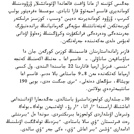
جەڭىس كۇنىنە از عانا ۋاقىت قالعاندا اۆتوماتشىلار ۆزۆودىنىڭ
كومانديرى قاسىم احمەتوۆ قازا تابادى. سوعىسقا ەفرەيتور بولىپ
كىرىپ، ۆزۆود كومانديرىنە دەيىن ءوسىپ، كوزسىز ەرلىكتەر
كورسەتكەن لەيتەنانتتىڭ سۇيەگى گەرمانيانىڭ براندەنبۋرگ
جەرىندەگى ودەردەگى فرانكفۋرت وكرۋگىنىڭ زەەلوۆ اۋدانى
لەبۋس ەلدى مەكەنىندە جەرلەنگەن.
قازىر زامانداستارىنان قاسىمنىڭ كوزىن كورگەن جان دا
ساۋساقپەن ساناۋلى. - قاسىم اعا - مەنىڭ اكەمنىڭ كەنجە
ءىنىسى. قىزىل ارميا قاتارىنا 22 جاسىندا الىندى. ول كىسى
ارمياعا كەتكەندە مەن 8-9 جاستاعى بالا ەدىم. قاسىم اعا
بويشاڭ، سۇڭعاق دەنەلى، ءىرى جىگىت ەدى، بويى 190
سانتيمەتردەي بولاتىن.
30-جىلدارى كولحوزداستىرۋ باستالدى. مەڭدىعارا اۋدانىنداعى
اعاشتىڭ اراسىندا ءار اتا، ءار رۋ، اۋلەتىمەن بولەك-بولەك
وتىرعان اۋىلداردى كولحوزعا بىرىكتىردى. سوندا ەل ءبىرىنشى
رەت قىرتىستان ءۇي سالا باستادى. ءبىزدىڭ تولەڭگىت اۋىلىنىڭ
ادامدارى ءۇشىن ءبىر اعاش ءۇي، ەكى جەر ءۇي سالدى.