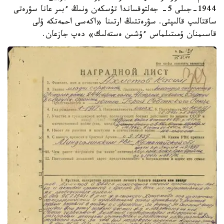
1944-جىلى 5- جەلتوقساندا تۇسكەن ونىڭ ءبىر عانا سۋرەتى
ساقتالىپ قالىپتى. سۋرەتتىڭ ارتىنا «اكەسى احمەتكە ۇلى
قاسىمنان ۇمىتىلماس ءۇشىن ەستەلىك» دەپ جازعان.