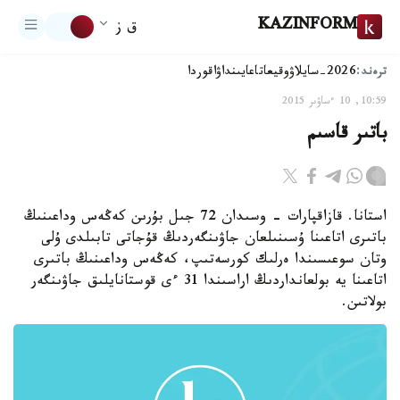
KAZINFORM
ق ز
ترەند:
2026-سايلاۋ
وقيعا
تاعايىنداۋ
اقوردا
10:59, 10 ءساۋىر 2015
باتىر قاسىم
استانا. قازاقپارات - وسىدان 72 جىل بۇرىن كەڭەس وداعىنىڭ
باتىرى اتاعىنا ۇسىنىلعان جاۋىنگەردىڭ قۇجاتى تابىلدى ۇلى
وتان سوعىسىندا ەرلىك كورسەتىپ، كەڭەس وداعىنىڭ باتىرى
اتاعىنا يە بولعانداردىڭ اراسىندا 31 ءى قوستانايلىق جاۋىنگەر
بولاتىن.