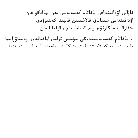
قازالى اۋدانىنداعى باقاتام كەسەنەسى مەن جاڭاقورعان
اۋدانىنداعى سىعاناق قالاشىعىن قالپىنا كەلتىرۋدى
«قازقايتاجاڭارتۋ» ر م ك ماماندارى قولعا العان.
- باقاتام كەسەنەسىندەگى جۇمىس تولىق اياقتالدى. رەستاۆراسيا
بارىسىندا ەسكەرتكىشتىڭ تەحنيكالىق جاعدايىنا عىلىمي زەرتتەۋ
جۇرگىزىلدى. كونسترۋكسيالىق كۇشەيتۋ، جىكتەردى قايتا
وڭدەۋ، جوعالعان ساۋلەتتىك بولشەكتەردى عىلىمي نەگىزدە
تولىقتىرۋ جانە تاريحي ماتەريالعا سايكەس رەستاۆراتسيالىق
كىرپىشپەن قايتا قالاۋ جۇمىسى ورىندالدى. سونىمەن قاتار
كۇمبەزدىڭ قورعانىش سىلاق قاباتى جاڭارتىلدى. سۋدان
وقشاۋلانىپ، اۋماعى اباتتاندىرىلدى. اتالعان شارالار
ەسكەرتكىشتىڭ تاريحي ساۋلەتتىك كەلبەتىن ساقتاي وتىرىپ،
ونىڭ ۇزاقمەرزىمدى ساقتالۋىن قامتاماسىز ەتەدى، - دەدى
وبلىستىق تاريحي-مادەني مۇرانى قورعاۋ ورتالىعىنىڭ ءبولىم
مەڭگەرۋشىسى تالعات بەرديەۆ.