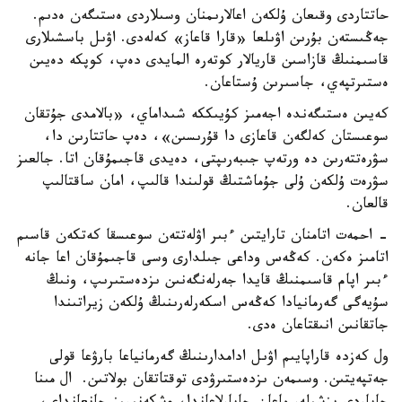
حاتتاردى وقىعان ۇلكەن اعالارىمنان وسىلاردى ەستىگەن ەدىم.
جەڭىستەن بۇرىن اۋىلعا «قارا قاعاز» كەلەدى. اۋىل باسشىلارى
قاسىمنىڭ قازاسىن قاريالار كوتەرە المايدى دەپ، كوپكە دەيىن
ەستىرتپەي، جاسىرىن ۇستاعان.
كەيىن ەستىگەندە اجەمىز كۇيىككە شىداماي، «بالامدى جۇتقان
سوعىستان كەلگەن قاعازى دا قۇرىسىن»، دەپ حاتتارىن دا،
سۋرەتتەرىن دە ورتەپ جىبەرىپتى، دەيدى قاجىمۇقان اتا. جالعىز
سۋرەت ۇلكەن ۇلى جۇماشتىڭ قولىندا قالىپ، امان ساقتالىپ
قالعان.
- احمەت اتامنان تارايتىن ءبىر اۋلەتتەن سوعىسقا كەتكەن قاسىم
اتامىز ەكەن. كەڭەس وداعى جىلدارى وسى قاجىمۇقان اعا جانە
ءبىر اپام قاسىمنىڭ قايدا جەرلەنگەنىن ىزدەستىرىپ، ونىڭ
سۇيەگى گەرمانيادا كەڭەس اسكەرلەرىنىڭ ۇلكەن زيراتىندا
جاتقانىن انىقتاعان ەدى.
ول كەزدە قاراپايىم اۋىل ادامدارىنىڭ گەرمانياعا بارۋعا قولى
جەتپەيتىن. وسىمەن ىزدەستىرۋدى توقتاتقان بولاتىن. ال مىنا