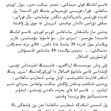
قاسىم اعانىڭ قولى ەپسەكتى، شەبەر جىگىت ەدى، سول ءۇيدى
سالعانى، قورا-قوپسىنى تۇرعىزعانى مەنىڭ كوز الدىمدا. ول
كەزدە قۇرىلىس ماتەريالدارى دەگەن بولمايدى، مال قورانى،
جىلقى تۇراعىن تالدان توقىدى. كىرپىش تە جوق ول ۋاقىتتا.
پەشتى ساز بالشىقتان جاساعانىن كوزىم كوردى. قاسىم اعانىڭ
قاسىندا جۇرەمىز، ءبىزدى ساز، سۋ تاسۋعا جۇمسايتىن. قازىر
ويلاسام سول كەزدە 20 جاستا عانا ەكەن، قالاي ەرتە ەسەيگەن
دەسەڭشى، - دەيدى بۇگىندە 84 جاستاعى قاجىمۇقان
كوشمۇرزين اقساقال.
ۇلى وتان سوعىسىنىڭ ارداگەرى، قاسىمنىڭ اعايىنداس تۋىسى،
اۋىلداسى قاجي مامانوۆ اقساقال دا كوزكورگەننىڭ ءبىرى. ونىڭ
اسكەر قاتارىنا شاقىرىلىپ، اۋىل بولىپ شىعارىپ سالعانىن،
وزدەرى ەلىكتەپ وسكەن ۇلگىلى جىگىت بولعانىن جىرداي ەتىپ
ايتادى. - قاسىم اعا قاي جەردە ەكەنىن ۇمىتتىم، ايتەۋىر
مەديتسينالىق وقۋ ورنىندا وقىدى.
ول كىسىنى اسكەرگە شىعارىپ سالعاندا مەن ون ۇشتەگى بالا