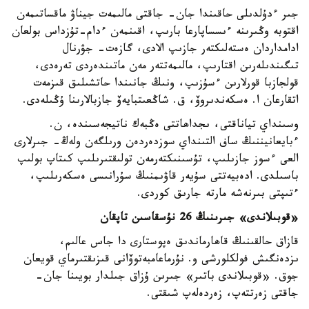
جىر ءدۇلدىلى حاقىندا جان- جاقتى مالىمەت جيناۋ ماقساتىمەن
اقتوبە وڭىرىنە ءىسساپارعا بارىپ، اقىنمەن ءدام-تۇزداس بولعان
ادامداردان ەستەلىكتەر جازىپ الادى، گازەت- جۋرنال
تىگىندىلەرىن اقتارىپ، مالىمەتتەر مەن ماتىندەردى تەرەدى،
قولجازبا قورلارىن ءسۇزىپ، ونىڭ جانىندا حاتشىلىق قىزمەت
اتقارعان ا. ەسكەندىروۆ، ق. شاڭعىتبايەۆ جازبالارىنا ۇڭىلەدى.
وسىنداي تياناقتى، ىجداھاتتى ەڭبەك ناتيجەسىندە، ن.
ءبايعانيننىڭ ساف التىنداي سوزدەردەن ورىلگەن ولەڭ- جىرلارى
العى ءسوز جازىلىپ، تۇسىنىكتەرمەن تولىقتىرىلىپ كىتاپ بولىپ
باسىلدى. ادەبيەتتى سۇيەر قاۋىمنىڭ سۇرانىسى ەسكەرىلىپ،
ءتىپتى بىرنەشە مارتە جارىق كوردى.
«قوبىلاندى» جىرىنىڭ 26 نۇسقاسىن تاپقان
قازاق حالقىنىڭ قاھارماندىق ەپوستارى دا جاس عالىم،
ىزدەنگىش فولكلورشى و. نۇرماعامبەتوۆانى قىزىقتىرماي قويعان
جوق. «قوبىلاندى باتىر» جىرىن ۇزاق جىلدار بويىنا جان-
جاقتى زەرتتەپ، زەردەلەپ شىقتى.