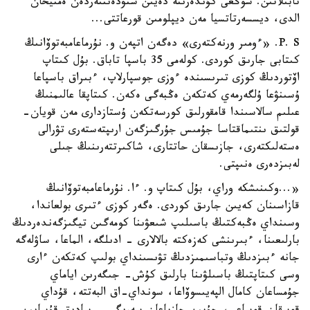
تابىلاتىن. سوڭعى كۇندەرىنە دەيىن ستۋدەنتتەردەن ەمتيحان
الدى، ديسسەرتاتسيا مەن ديپلومىن قورعاتتى...
P. S. «ءومىر ورنەكتەرى» دەگەن اتپەن و. نۇرماعامبەتوۆانىڭ
كىتابى جارىق كوردى. كولەمى 35 باسپا تاباق. بۇل كىتاپ
اۆتوردىڭ كوزى تىرىسىندە ءوزى جوسپارلاپ، ءبىراق باسپاعا
ۇسىنۋعا ۇلگەرمەي كەتكەن ەڭبەگى ەكەن. كىتاپقا عالىمنىڭ
عىلىم سالاسىندا قامقورلىق كورسەتكەن ۇستازدارى مەن قويان-
قولتىق ىنتىماقتاسا جۇمىس جۇرگىزگەن ارىپتەستەرى تۋرالى
ەستەلىكتەرى، جازىسقان حاتتارى، شاكىرتتەرىنىڭ جىلى
لەبىزدەرى ەنىپتى.
«...وكىنىشكە وراي، بۇل كىتاپ و. ءا. نۇرماعامبەتوۆانىڭ
قازاسىنان كەيىن جارىق كوردى. ەگەر كوزى ءتىرى بولعاندا،
وسىنداي ەڭبەكتىڭ باسىلىپ شىعۋىنا كومەگىن تيگىزگەندەردىڭ
بارلىعىنا، ءبىرىنشى كەزەكتە بالالارى - ادىلگە، الماعا، ساۋلەگە
جانە ءبىزدىڭ وتباسىمىزدىڭ تۋىسىنداي بولىپ كەتكەن ءارى
وسى كىتاپتىڭ باسىلۋىنا بارلىق كۇش- جىگەرىن اياماي
جۇمساعان كامال الپەيىسوۆاعا، سونداي-اق البەتتە، قۇداي