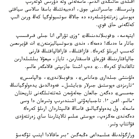
اقىلدى حاتىڭدى الدىم. ماسەلەنى وتە دۇرىس كوتەرىپ
وتىرسىڭ. جاسىراتىنى جوق، ادەبيەتتىڭ باسقا سالاسى سياقتى
ەپوستى زەرتتەۋشىلەردە دە جالاڭ سوتسيولوگيا كەڭ ورىن الىپ
كەلگەنى حاق قوي.
ايتپەسە، «قوبىلاندىنىڭ» ءوزى تۋرالى انا جىلى قىرقىسىپ
جاتار ما ەدىك! دەمەك، ەندى «سوتسياليزمنەن» ات قۇيرىعىن
كەسىپ ايرىلۋ كەرەك. قازاقتىڭ، قاراقالپاقتىڭ قارنى
جالپاقتارىنىڭ قۇرعاق قاسىقتارىن، تاياز، ميعۇلا بىلشىلدارىن
تالقانداۋ كەرەك...» دەپ اشىنا جازىپتى قالامگەر عالىم.
ەلۋىنشى جىلدارى «ماناس»، «قوبىلاندى»، «الپامىس»
ءتارىزدى ەپوستىق جىرلار «بايشىل- فەودالدىق يدەولوگيانىڭ
جەمىسى» دەگەن جالعان جەلەۋمەن شەتتەتىلگەنى تاريحتان
ءمالىم. اقىن ءا. تاجىبايەۆتى اشىندىرىپ وتىرعان دا وسى
ماسەلە. ول يدەولوگيالىق قاساڭ قالىپتاردان ارىلۋ كەرەك
دەگەندى مەڭزەپ، ەپوستى عىلىم تالاپتارىنا ساي زەرتتەۋدى
قۋاتتاپ وتىر.
ورازگۇلدىڭ عىلىمداعى ەڭبەگىن ءبىر ماقالادا ايتىپ تۇگەسۋ