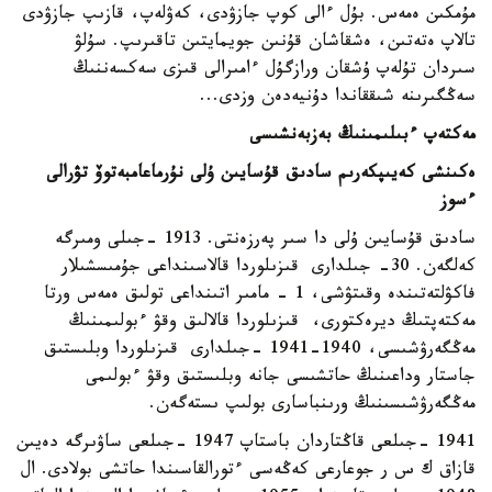
مۇمكىن ەمەس. بۇل ءالى كوپ جازۋدى، كەۋلەپ، قازىپ جازۋدى
تالاپ ەتەتىن، ەشقاشان قۇنىن جويمايتىن تاقىرىپ. سۇلۋ
سىردان تۇلەپ ۇشقان ورازگۇل ءامىرالى قىزى سەكسەننىڭ
سەڭگىرىنە شىققاندا دۇنيەدەن وزدى...
مەكتەپ ءبىلىمىنىڭ بەزبەنشىسى
ەكىنشى كەيىپكەرىم سادىق قۇسايىن ۇلى نۇرماعامبەتوۆ تۋرالى
ءسوز
سادىق قۇسايىن ۇلى دا سىر پەرزەنتى. 1913 -جىلى ومىرگە
كەلگەن. 30- جىلدارى قىزىلوردا قالاسىنداعى جۇمىسشىلار
فاكۋلتەتىندە وقىتۋشى، 1 - مامىر اتىنداعى تولىق ەمەس ورتا
مەكتەپتىڭ ديرەكتورى، قىزىلوردا قالالىق وقۋ ءبولىمىنىڭ
مەڭگەرۋشىسى، 1940-1941 -جىلدارى قىزىلوردا وبلىستىق
جاستار وداعىنىڭ حاتشىسى جانە وبلىستىق وقۋ ءبولىمى
مەڭگەرۋشىسىنىڭ ورىنباسارى بولىپ ىستەگەن.
1941 -جىلعى قاڭتاردان باستاپ 1947 -جىلعى ساۋىرگە دەيىن
قازاق ك س ر جوعارعى كەڭەسى ءتورالقاسىندا حاتشى بولادى. ال