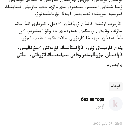
قوسقان قوساعى، جۇبىن جازباعان سەرىگى - سادىق قۇسايىن
ۇلىنا شىنايى العىسىن بىلدىرەر ەدى-اۋ» دەپ جازىپتى كىتاپتىڭ
كىرىسپە سوزىندە نەمەرەسى ايبەك نۇرماعامبەتوۆ.
قازىردە ارتىندا قالعان ۇرپاقتارى ءادىل، قىزدارى الما جانە
ساۋلە، ولاردان وربىگەن نەمەرەلەرى دە وقۋ ءبىتىرىپ ءوز
ماماندىقتارى بويىنشا ءارتۇرلى سالادا ەڭبەك ەتىپ ءجۇر.
يتەن قارىمساق ۇلى، قازاقستاننىڭ قۇرمەتتى ءجۋرناليسى،
قازاقستان جۋرناليستەر وداعى سىيلىعىنىڭ لاۋرەاتى، الماتى
«ايقىن»
قوعام
без автора
اۆتور
22:08, 07 تامىز 2026