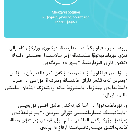
پروفەسسور، فيلولوگيا عىلىمدارىنىڭ دوكتورى ورازگۇل ءامىرالى
قىزى نۇرماعامبەتوۆا عىلىمنىڭ اۋىر سالاسىندا جەمىستى ەڭبەك
ەتكەن قازاق قىزدارىنىڭ ءبىرى دە بىرەگەيى.
ول ۇلتتىق فولكلورتانۋ عىلىمىندا ۇلكەن ءىز قالدىرعان، بۇكىل
ءومىرىن كەمەڭگەر قازاق حالقىنىڭ ومىرشەڭ مۇراسى - جىر-
داستانداردى جيناۋعا، باستىرۋعا جانە زەرتتەۋگە ارناعان بىلىكتى
عالىم، ابزال انا.
و. نۇرماعامبەتوۆا - اسا كورنەكتى حالىق اقىنى نۇرپەيىس
ءبايعانيننىڭ شىعارماشىلىعى تۋرالى بىردەن-ءبىر تولىققاندى
زەرتتەۋ جۇرگىزگەن العاشقى عالىم. بۇل قۇندى زەرتتەۋى ونىڭ
كانديداتتىق ديسسەرتاتسياسىنا ارقاۋ دا بولدى.