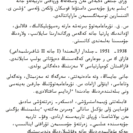
ۇزاق جىلعى ەڭبەگى مەن وسكەلەڭ ۇرپاقتى تاربيەلەۋ جانە
ءبىلىم بەرۋ جۇيەسىن دامىتۋعا قوسكان ۇلكەن ۇلەسى ءۇشىن ى.
التىنسارين توسبەلگىسىمەن ماراپاتتالدى.
س. ق. نۇرماعامبەتوۆ بىرنەشە مارتە رەسپۋبليكالىك، قالالىق،
اۋداندىك پارتيا جانە كەڭەس ورگاندارىنا سايلانىپ، ولاردىڭ
جۇمىسىنا بەلسەندى كاتىستى.
1938- 1951 -جىلدار ارالىعىندا (I جانە II شاقىرىلىمداعى)
قازاق ك س ر جوعارعى كەڭەسىنىڭ دەپۋتاتى بولىپ سايلاندى.
قازاقستان كومپارتياسى V سەزىنىڭ دەلەگاتى بولدى.
جانى جايساڭ، وتە مادەنيەتتى، سەرگەك تە سەزىمتال، ونەگەلى
وتاعاسى، ايتۋلى ازامات س. نۇرماعامبەتوۆتىڭ جارقىن بەينەسى
ونى بىلەتىندەردىڭ جادىندا ءاردايىم ساقتالادى».
قابىلەتتى ۇيىمداستىرۋشى، ادىسكەر- زەرتتەۋشى سادىق
قۇسايىن ۇلى بۇكىل سانالى ءومىرىن مەكتەپ ءبىلىمىنىڭ بۇگىنى
مەن بولاشاعىنا، ۇرپاق تاربيەسىنە ارنادى. وقۋ- تاربيە
جۇيەسىندە عىلىمي- زەرتتەۋ جۇمىسىمەن تۇراقتى اينالىسىپ،
جەكە مۇعالىمدەردىڭ جانە وقۋشىلاردىڭ وندىرىستىك