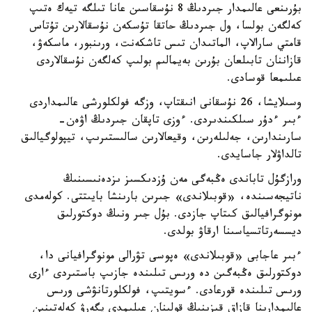
بۇرىنعى عالىمدار جىردىڭ 8 نۇسقاسىن عانا تىلگە تيەك ەتىپ
كەلگەن بولسا، ول جىردىڭ حاتقا تۇسكەن نۇسقالارىن تۇتاس
قامتي سارالاپ، الماتىدان تىس تاشكەنت، ورىنبور، ماسكەۋ،
قازاننان تابىلعان بۇرىن بەيمالىم بولىپ كەلگەن نۇسقالاردى
عىلىمعا قوسادى.
وسىلايشا، 26 نۇسقانى انىقتاپ، وزگە فولكلورشى عالىمداردى
ءبىر ءدۇر سىلكىندىردى. ءوزى تاپقان جىردىڭ اۋەن-
سارىندارىن، جەلىلەرىن، وقيعالارىن سالىستىرىپ، تيپولوگيالىق
تالداۋلار جاسايدى.
ورازگۇل تاباندى ەڭبەگى مەن ۇزدىكسىز ىزدەنىسىنىڭ
ناتيجەسىندە، «قوبىلاندى» جىرىن بارىنشا بايىتتى. كولەمدى
مونوگرافيالىق كىتاپ جازدى. بۇل جىر ونىڭ دوكتورلىق
ديسسەرتاتسياسىنا ارقاۋ بولدى.
ءبىر عاجابى «قوبىلاندى» ەپوسى تۋرالى مونوگرافيانى دا،
دوكتورلىق ەڭبەگىن دە ورىس تىلىندە جازىپ باستىردى ءارى
ورىس تىلىندە قورعادى. ءسويتىپ، فولكلورتانۋشى ورىس
عالىمدارىنا قازاق قىزىنىڭ قولىنان عىلىمدى يگەرۋ كەلەتىنىن