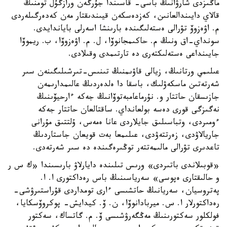
ماڭىزدى شارۋانىڭ باسى- قاسىندا جۇرگەن ورازگۇل تومنىڭ
قالاي دايىندالعانىن، كەزدەسكەن قيىندىقتار مەن كەدەرگىلەردى
م. اۋەزوۆ تۋرالى ەستەلىگىندە بارىنشا اسەرلى باياندايدى.
سونداي-اق ونىڭ م. حاكىمجانوۆا، ل. م. اۋەزوۆا، ب. ريموۆا
جايىنداعى ەستەلىكتەرى دە تارتىمدى وقىلادى.
عىلىمي ورتانىڭ، زيالى قاۋىمنىڭ تىنىس-تىرشىلىگىنەن سىر
شەرتەتىن ماسكەۋلىك، باسقا دا ەلدەردىڭ عالىمدارىمەن
جازىسقان حاتتار و. نۇرماعامبەتوۆانىڭ جەكە ءارحيۆىنىڭ
نەگىزگى قورى دەسە بولعانداي. ساقتالعان حاتتار جەكە
ءومىردى، وتباسىلىق جايلاردى عانا ەمەس، ۇلتتىق مۇرانى
جاريالاۋدى، زەرتتەۋدى، عىلىمعا بەت قويعان جاستاردىڭ
تاعدىرى تۋرالى مالىمەتتەر توڭىرەگىندە دە سىر شەرتەدى.
«قوبىلاندى باتىردى» ورىس تىلىندە دايارلاۋ بارىسىندا «ك س ر
و حالىقتارى ەپوسى» سەرياسىنىڭ باس رەداكتورى ا. ا.
پەتروسيان، سەريانىڭ حاتشىسى ءارى تومداردى قۇراستىرۋشى-
رەداكتورلار ا. س. ميربادانوۆا، ن. ۆ. كيدايش- پوكروۆسكايا،
فولكلور سەكتورىنىڭ مەڭگەرۋشىسى ۆ. م. گاتساك، سەكتور