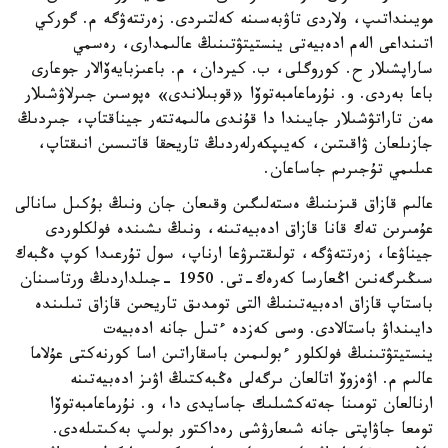
مويىنداتىپ، ولاردى تاۋبەسىنە كەلتىردى. زەرتتەۋگە م. گوركي
اتىنداعى الەم ادەبيەتى ينستيتۋتىنىڭ عالىمدارى، رەسمي
ساراپشىلار ح. كوروگلى، ب. كيردان، م. باعىزبايەۆالار جوعارى
باعا بەردى. و. نۇرماعامبەتوۆا «قوبىلاندى» ەپوسىن جىرلاۋشىلار
مەن تاراتۋشىلار جايىندا دا قۇندى مالىمەتتەر جيناقتاپ، جىردىڭ
جازىلعان ۋاقىتىن، كەيىپكەرلەردىڭ تاريحقا قاتىسىن انىقتاپ،
عىلىمي تۇجىرىم جاساعان.
عالىم قازاق قىزىنىڭ ەستەلىگىن وقىعان جان ونىڭ بۇكىل سانالى
عۇمىرىن تەك قانا قازاق ادەبيەتىنە، ونىڭ ىشىندە فولكلوردى
جيناۋعا، زەرتتەۋگە، تولىقتىرۋعا ارناپ، سول تۇرعىدا كوپ ەڭبەك
سىڭىرگەنىن اڭعارسا كەرەك-تى. 1950 -جىلداردىڭ ورتاسىنان
باستاپ قازاق ادەبيەتىنىڭ التى تومدىق تاريحىن قازاق تىلىندە
دايىنداۋ باستالادى. وسى كەزدە ءتىل جانە ادەبيەت
ينستيتۋتىنىڭ فولكلور ءبولىمىن باسقاراتىن اسا كورنەكتى عۇلاما
عالىم م. اۋەزوۆ اتالعان ىرگەلى ەڭبەكتىڭ اۋىز ادەبيەتىنە
ارنالعان تومىنا جەتەكشىلىك جاسايدى دا، و. نۇرماعامبەتوۆا
تومعا جاۋاپتى جانە شىعارۋشى رەداكتور بولىپ بەكىتىلەدى.