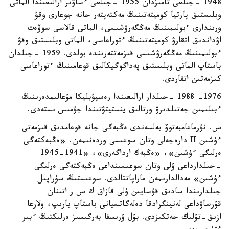
1948 -جىلعى تامىزدان 1955 -جىلعى ءساۋىر ارالىعىندا الماتى
وبلىستىق پارتيا كوميتەتىنىڭ مەكتەپتەر جانە جوعارى وقۋ
ورىندارى ءبولىمىنىڭ مەڭگەرۋشىسى، الماتى قالاسى سوۆەت
اۋداندىق اتقارۋ كوميتەتىنىڭ ءتوراعاسى، الماتى وبلىستىق وقۋ
ءبولىمىنىڭ مەڭگەرۋشىسى قىزمەتتەرىندە بولدى. 1959 -جىلدان
باستاپ الماتى وبلىستىق پەداگوگيكالىق قوعامىنىڭ ءتوراعاسى
كىزمەتىن اتقاردى.
1976- 1988 -جىلدار ارالىعىندا رەسپۋبليكا مۇعالىمدەرىنىڭ
ءبىلىمىن جەتىلدىرۋ ورتالىق ينستيتۋتىندا جۇمىس ىستەدى.
س. نۇرماعامبەتوۆ بەلسەندى ەڭبەگى جانە قوعامدىق قىزمەتى
ءۇشىن II دارەجەلى وتان سوعىسى وردەنىمەن. «ەڭبەكتەگى
ەرلىگى ءۇشىن»، «ەڭبەك ارداگەرى»، «1941-1945
-جىلدارداعى ۇلى وتان سوعىسىنداعى ەڭبەكتەگى ەرلىگى
ءۇشىن» مەدالدارىمەن ماراپاتتالدى. سوعىستىڭ سۇراپىل
جىلدارىندا سادىق قۇسايىن ۇلى قازاق ك س ر اتىنان
قۇرساۋداعى لەنينگرادقا دەلەگاتسيانى باستاپ بارىپ، ولارعا
ازىق-تۇلىك جەتكىزدى. بۇل ۇرىسقا بەرگىسىز ەرلىكتىڭ ءبىر