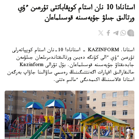
استانادا 10 نان استام كوپقاباتتى تۇرعىن ءۇي
ورتالىق جىلۋ جۇيەسىنە قوسىلماعان
استانا. KAZINFORM - استانادا 10-نان استام كوپپاتەرلى
تۇرعىن ءۇي ءالى كۇنگە دەيىن ورتالىقتاندىرىلعان جىلۋمەن
جابدىقتاۋ جۇيەسىنە قوسىلماعان. بۇل تۋرالى Kazinform
حالىقارالىق اقپارات اگەنتتىگىنىڭ رەسمي ساۋالىنا جاۋاپ بەرگەن
استانا قالاسىنىڭ اكىمدىگى ءمالىم ەتتى.