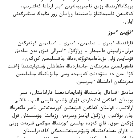
بريگادالارىنىڭ وزىق تاجىريبەلەرىن ءبىر ارناعا كەلتىرىپ،
كەڭىنەن ناسيحاتتاۋ باعىتىندا وراسان زور ەڭبەك سىڭىرگەنى
ايان.
ءتۇيىن ءسوز
قازاقتىڭ ءبىرى - عىلىمىن، ءبىرى - ءبىلىمىن كوتەرگەن
ەرلى-زايىپتى عالىمدار - ورازگۇل ءامىرالى قىزى مەن سادىق
قۇسايىن ۇلى نۇرماعامبەتوۆتەردىڭ جاقسىلىعىن كورگەن،
قامقورلىعىن سەزىنگەن جانداردىڭ ەشقاشان ۇمىتپايتىنىنا ۋاقىت
كۋا. مەن دە ستۋدەنت كەزىمدە وسى جانۇيانىڭ جىلىلىعىن
سەزىنگەن ادامنىڭ ءبىرىمىن.
سادىق اقساقال جاسىنىڭ ۇلعايعاندىعىنا قاراماستان، سىر
بويىنان كەلگەن ادامداردى قۇراق ۇشىپ قارسى الىپ، قالانى
ارالاتىپ، قولىنان كەلگەن قىزمەتىن كورسەتەتىن ناعىز ەلگەزەك
جان بولاتىن. ورازگۇل اپامىز ومىردەن وزعانشا جۇمىسىنان قول
ۇزگەن جوق. قاي كەزدە بولسىن ءوزىنىڭ سوڭعى قىزمەت ورنى
- قازاق مەملەكەتتىك ۋنيۆەرسيتەتىندەگى كافەدراسىنان