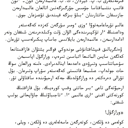
قىزمەتكەرى ب. پ. كيردان، ت. ب. عالىمدارمەن كۇن- ءتۇن
قاتىپ ىنتىماقتاسا جۇمىس جۇرگىزگەنىن اتالعان عالىمدارمەن
جازىسقان حاتتارىنان ءبىلۋ بىزگە قيىندىق تۋعىزعان جوق.
عالىم نۇرماعامبەتوۆا ءوزى ءومىر سۇرگەن كەزدە كەڭەستەر
وداعىنىڭ ءار تۇكپىرىندەگى الۋان ۇلت وكىلدەرىنەن شىققان ونەر
ادامدارىمەن، عالىمدارمەن بايلانىس جاساپ پىكىرلەسىپ تۇرعان.
ۆەنگريالىق قىپشاقتانۋشى موندوكي قوڭىر يشتۆان قازاقستانعا
كەلگەن سايىن الماتىعا اتباسىن تىرەپ، ورازگۇل اپاسىمەن
سۇحباتتاسىپ وتىرۋدى داعدىعا اينالدىرادى. ەلىنە ورالعان سوڭ
حات جولداپ، عىلىمعا قاتىستى كەڭەستەر سۇراپ وتىرعان. بۇل
تۋرالى دەرەكتەر دە ورازگۇلدىڭ جەكە ارحيۆىندە ساقتاۋلى تۇر.
ارحيۆتەگى تاعى ءبىر حاتتى وقىپ كورەيىك. بۇل قازاقتىڭ
كورنەكتى اقىنى ءارى عالىمى ءا. ءتاجىباۆتىڭ جاۋاپحاتى بولىپ
شىقتى:
«ورازگۇل!
كولەمى دە ۇلكەن، كوتەرگەن ماسەلەلەرى دە ۇلكەن، ويلى،