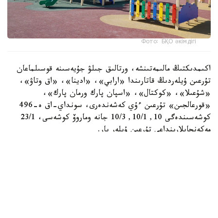
Фото: БҚО әкімдігі
اكىمدىكتىڭ مالىمەتىنشە، ورتالىق جىلۋ جۇيەسىنە قوسىلماعان
تۇرعىن ۇيلەردىڭ قاتارىندا «ارابي»، «ادينا»، «اق وتاۋ»،
«شۇعىلا»، «كوكتال»، «اسپان پارك ورمان پارك»،
«قورعالجىن» تۇرعىن ءۇي كەشەندەرى، سونداي-اق ە-496
كوشەسىندەگى 10, 10/1, 10/3 جانە وماروۆ كوشەسى، 23/1
مەكەنجايلارىنداعى تۇرعىن ۇيلەر بار.
- كوپ پاتەرلى تۇرعىن ۇيلەردى ورتالىقتاندىرىلعان سۋمەن
جابدىقتاۋ، جىلۋمەن جابدىقتاۋ جانە كارىز جۇيەلەرىنە قوسۋ
قۇرىلىس سالۋشىلار تاراپىنان بەرىلگەن تەحنيكالىق شارتتارعا
سايكەس جۇزەگە اسىرىلادى. قاجەتتى ينجەنەرلىك جەلىلەرگە
قوسىلماعان كوپپاتەرلى تۇرعىن ۇيلەردى پايدالانۋعا بەرۋگە جول
بەرىلمەيدى، — دەلىنگەن جاۋاپتا.