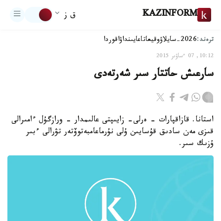
KAZINFORM
ق ز
ترەند:
2026-سايلاۋ
وقيعا
تاعايىنداۋ
اقوردا
10:12, 07 ءساۋىر 2015
سارعىش حاتتار سىر شەرتەدى
استانا. قازاقپارات - ەرلى- زايىپتى عالىمدار - ورازگۇل ءامىرالى
قىزى مەن سادىق قۇسايىن ۇلى نۇرماعامبەتوۆتەر تۋرالى ءبىر
ۇزىك سىر.