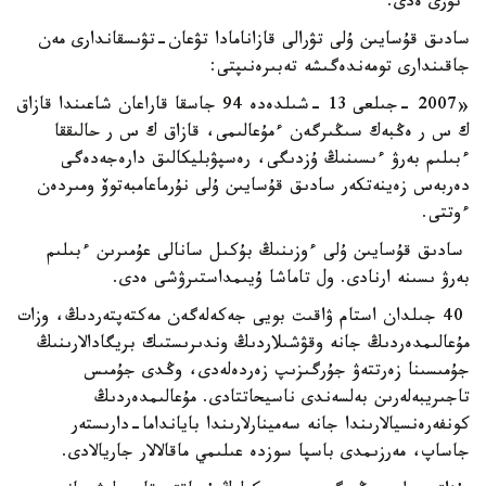
ءتۇرى ەدى.
سادىق قۇسايىن ۇلى تۋرالى قازانامادا تۋعان-تۋىسقاندارى مەن
جاقىندارى تومەندەگىشە تەبىرەنىپتى:
«2007 -جىلعى 13 -شىلدەدە 94 جاسقا قاراعان شاعىندا قازاق
ك س ر ەڭبەك سىڭىرگەن ءمۇعالىمى، قازاق ك س ر حالىققا
ءبىلىم بەرۋ ءىسىنىڭ ۇزدىگى، رەسپۋبليكالىق دارەجەدەگى
دەربەس زەينەتكەر سادىق قۇسايىن ۇلى نۇرماعامبەتوۆ ومىردەن
ءوتتى.
سادىق قۇسايىن ۇلى ءوزىنىڭ بۇكىل سانالى عۇمىرىن ءبىلىم
بەرۋ ىسىنە ارنادى. ول تاماشا ۇيىمداستىرۋشى ەدى.
40 جىلدان استام ۋاقىت بويى جەكەلەگەن مەكتەپتەردىڭ، وزات
مۇعالىمدەردىڭ جانە وقۋشىلاردىڭ وندىرىستىك بريگادالارىنىڭ
جۇمىسىنا زەرتتەۋ جۇرگىزىپ زەردەلەدى، وڭدى جۇمىس
تاجىريبەلەرىن بەلسەندى ناسيحاتتادى. مۇعالىمدەردىڭ
كونفەرەنسيالارىندا جانە سەمينارلارىندا بايانداما-دارىستەر
جاساپ، مەرزىمدى باسپا سوزدە عىلىمي ماقالالار جاريالادى.