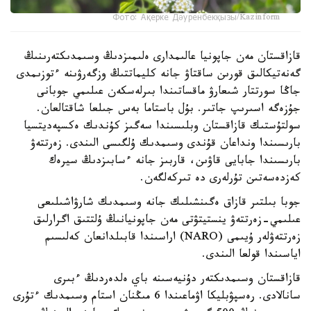
Фото: Ақерке Дәуренбекқызы/Kazinform
قازاقستان مەن جاپونيا عالىمدارى ەلىمىزدىڭ وسىمدىكتەرىنىڭ
گەنەتيكالىق قورىن ساقتاۋ جانە كليماتتىڭ وزگەرۋىنە ءتوزىمدى
جاڭا سورتتار شىعارۋ ماقساتىندا بىرلەسكەن عىلىمي جوبانى
جۇزەگە اسىرىپ جاتىر. بۇل باستاما بەس جىلعا شاقتالعان.
سولتۇستىك قازاقستان وبلىسىندا سەگىز كۇندىك ەكسپەديتسيا
بارىسىندا ونداعان قۇندى وسىمدىك ۇلگىسى الىندى. زەرتتەۋ
بارىسىندا جابايى قاۋىن، قاربىز جانە ءسابىزدىڭ سيرەك
كەزدەسەتىن تۇرلەرى دە تىركەلگەن.
جوبا بىلتىر قازاق ەگىنشىلىك جانە وسىمدىك شارۋاشىلىعى
عىلىمي-زەرتتەۋ ينستيتۋتى مەن جاپونيانىڭ ۇلتتىق اگرارلىق
زەرتتەۋلەر ۇيىمى (NARO) اراسىندا قابىلدانعان كەلىسىم
اياسىندا قولعا الىندى.
قازاقستان وسىمدىكتەر دۇنيەسىنە باي ەلدەردىڭ ءبىرى
سانالادى. رەسپۋبليكا اۋماعىندا 6 مىڭنان استام وسىمدىك ءتۇرى