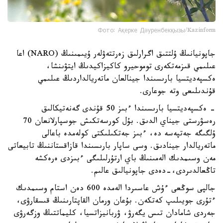
Фото: Ақерке Дәуренбекқызы/Kazinform
جاپونيانىڭ ۇلتتىق اگرارلىق زەرتتەۋلەر ۇيىمىنىڭ (NARO) اعا
عىلىمي قىزمەتكەرى توموحيرو كاكيزاكيدىڭ ايتۋىنشا،
ەكسپەديتسيا بارىسىندا جينالعان ماتەريالداردىڭ عىلىمي
قۇندىلىعى وتە جوعارى.
- ەكسپەديتسيا بارىسىندا ءبىز 50 قۇندى گەنەتيكالىق
رەسۋرستى جيناي الدىق. بۇل كورسەتكىش جوسپارلانعان 70
ۇلگىگە جەتپەسە دە، ءبىز جەتكىلىكتى كولەمدە باعالى
ماتەريالدار جينادىق. وسى ساپار بارىسىندا قازاقستاننىڭ تابيعاتى
مەن وسىمدىك الەمىنىڭ باي ارتۇرلىلىگى ءبىزدى ەرەكشە
تاڭعالدىردى،-دەدى جاپونيالىق عالىم.
جالپى سوڭعى ءۇش عاسىردا الەمدە 600 دەن استام وسىمدىك
ءتۇرى جويىلىپ كەتكەن. بۇعان ورمان القاپتارىنىڭ قىسقارۋى،
جەردى شامادان تىس يگەرۋ، ۋربانيزاتسيا، كليماتتىڭ وزگەرۋى