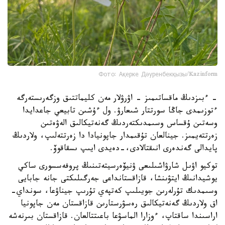
Фото: Ақерке Дәуренбекқызы/Kazinform
- ءبىزدىڭ ماقساتىمىز - اۋرۋلار مەن كليماتتىق وزگەرىستەرگە
ءتوزىمدى جاڭا سورتتار شىعارۋ. ول ءۇشىن تابيعي جاعدايدا
وسەتىن ۇقساس وسىمدىكتەردىڭ گەنەتيكالىق الەۋەتىن
زەرتتەيمىز. جينالعان تۇقىمدار جاپونيادا دا زەرتتەلىپ، ولاردىڭ
پايدالى گەندەرى انىقتالادى،-دەيدى ايىپ ىسقاقوۆ.
توكيو اۋىل شارۋاشىلىعى ۋنيۆەرسيتەتىنىڭ پروفەسسورى ساكي
يوشيدانىڭ ايتۋىنشا، قازاقستانداعى جەرگىلىكتى جانە جابايى
وسىمدىك تۇرلەرىن جويىلىپ كەتپەي تۇرىپ جيناۋعا، سونداي-
اق ولاردىڭ گەنەتيكالىق رەسۋرستارىن قازاقستان مەن جاپونيا
اراسىندا ساقتاپ، ءوزارا الماسۋعا باعىتتالعان. قازاقستان بىرنەشە