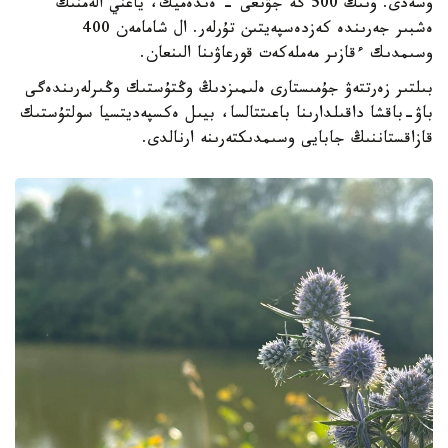
وسەدى. ونىڭ 500 گە جۋىعى - ەندەميك، ياعني الەمنىڭ
ەشبىر جەرىندە كەزدەسپەيتىن تۇرلەر. ال شامامەن 400
وسىمدىك ءقازىر مەملەكەت قورعاۋىنا الىنعان.
بىلتىر زەرتتەۋ جۇمىستارى ەلىمىزدىڭ وڭتۇستىك وڭىرلەرىندەگى
باۋ-باقشا داقىلدارىنا باعىتتالسا، بيىل ەكسپەديتسيا سولتۇستىك
قازاقستاننىڭ جابايى وسىمدىكتەرىنە ارنالدى.