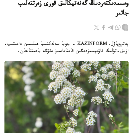
وسىمدىكتەردىڭ گەنەتيكالىق قورى زەرتتەلىپ
جاتىر
پەتروپاۆل. KAZINFORM - جوبا سەلەكتسيا عىلىمىن دامىتىپ،
ازىق-تۇلىك قاۋىپسىزدىگىن قامتاماسىز ەتۋگە باعىتتالعان.