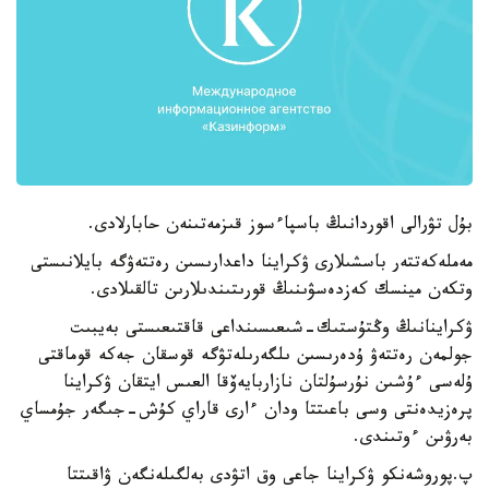
بۇل تۋرالى اقوردانىڭ باسپاءسوز قىزمەتىنەن حابارلادى.
مەملەكەتتەر باسشىلارى ۋكراينا داعدارىسىن رەتتەۋگە بايلانىستى
وتكەن مينسك كەزدەسۋىنىڭ قورىتىندىلارىن تالقىلادى.
ۋكراينانىڭ وڭتۇستىك-شىعىسىنداعى قاقتىعىستى بەيبىت
جولمەن رەتتەۋ ۇدەرىسىن ىلگەرىلەتۋگە قوسقان جەكە قوماقتى
ۇلەسى ءۇشىن نۇرسۇلتان نازاربايەۆقا العىس ايتقان ۋكراينا
پرەزيدەنتى وسى باعىتتا ودان ءارى قاراي كۇش-جىگەر جۇمساي
بەرۋىن ءوتىندى.
پ.پوروشەنكو ۋكراينا جاعى وق اتۋدى بەلگىلەنگەن ۋاقىتتا