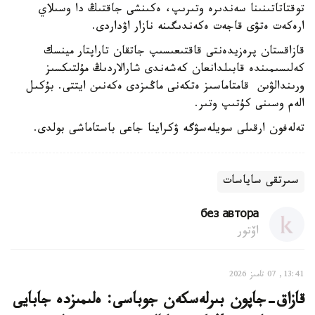
توقتاتاتىنىنا سەندىرە وتىرىپ، ەكىنشى جاقتىڭ دا وسىلاي
ارەكەت ەتۋى قاجەت ەكەندىگىنە نازار اۋداردى.
قازاقستان پرەزيدەنتى قاقتىعىسىپ جاتقان تاراپتار مينسك
كەلىسىمىندە قابىلدانعان كەشەندى شارالاردىڭ مۇلتىكسىز
ورىندالۋىن قامتاماسىز ەتكەنى ماڭىزدى ەكەنىن ايتتى. بۇكىل
الەم وسىنى كۇتىپ وتىر.
تەلەفون ارقىلى سويلەسۋگە ۋكراينا جاعى باستاماشى بولدى.
سىرتقى ساياسات
без автора
اۆتور
13:41, 07 تامىز 2026
قازاق-جاپون بىرلەسكەن جوباسى: ەلىمىزدە جابايى