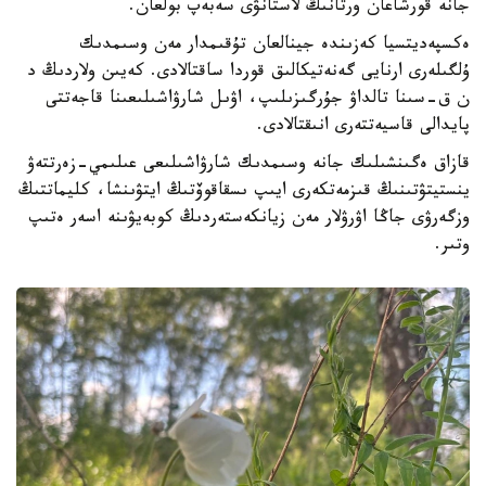
جانە قورشاعان ورتانىڭ لاستانۋى سەبەپ بولعان.
ەكسپەديتسيا كەزىندە جينالعان تۇقىمدار مەن وسىمدىك
ۇلگىلەرى ارنايى گەنەتيكالىق قوردا ساقتالادى. كەيىن ولاردىڭ د
ن ق-سىنا تالداۋ جۇرگىزىلىپ، اۋىل شارۋاشىلىعىنا قاجەتتى
پايدالى قاسيەتتەرى انىقتالادى.
قازاق ەگىنشىلىك جانە وسىمدىك شارۋاشىلىعى عىلىمي-زەرتتەۋ
ينستيتۋتىنىڭ قىزمەتكەرى ايىپ ىسقاقوۆتىڭ ايتۋىنشا، كليماتتىڭ
وزگەرۋى جاڭا اۋرۋلار مەن زيانكەستەردىڭ كوبەيۋىنە اسەر ەتىپ
وتىر.