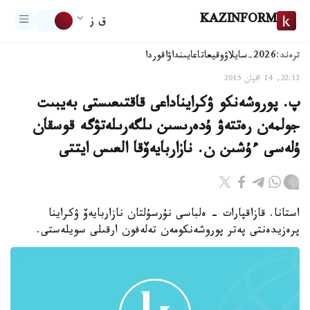
KAZINFORM
ق ز
ترەند:
2026-سايلاۋ
وقيعا
تاعايىنداۋ
اقوردا
22:13, 14 اقپان 2015
پ. پوروشەنكو ۋكرايناداعى قاقتىعىستى بەيبىت
جولمەن رەتتەۋ ۇدەرىسىن ىلگەرىلەتۋگە قوسقان
ۇلەسى ءۇشىن ن. نازاربايەۆقا العىس ايتتى
استانا. قازاقپارات - ەلباسى نۇرسۇلتان نازاربايەۆ ۋكراينا
پرەزيدەنتى پەتر پوروشەنكومەن تەلەفون ارقىلى سويلەستى.