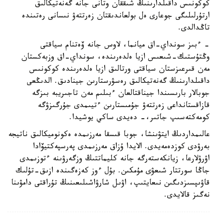
كوكونىس داقىلدارىنىڭ شىققان وتانى جانە گەنەتيكالىق
ارتۇرلىلىگى جوعارى ەل بولعاندىقتان زەرتتەۋ نىسانى رەتىندە
تاڭدالدى.
- ءبىز سونداي-اق ميانما، لاوس جانە ۆەتنام سياقتى
وڭتۇستىك-شىعىس ازيا ەلدەرىندە، سونداي-اق وزبەكستان
مەن قىرعىزستان سياقتى ورتالىق ازيا ەلدەرىندە كوكونىس
داقىلدارىنىڭ گەنەتيكالىق رەسۋرستارىن جينادىق. الدىڭعى
جوبالار بارىسىندا جيناقتالعان ءبىلىم مەن تاجىريبە بىزگە
قازاقستانداعى زەرتتەۋ جۇمىستارىن ءتيىمدى جۇرگىزۋگە
كومەكتەسىپ جاتىر،- دەيدى ساكي يوشيدا.
عالىمداردىڭ ايتۋىنشا، جوبا قىسقا مەرزىمدە ەكونوميكالىق ناتيجە
بەرۋدى كوزدەمەيدى. الايدا ۇزاق مەرزىمدى پەرسپەكتيۆادا
اۋرۋلارعا، زيانكەستەرگە جانە كليماتتىڭ وزگەرۋىنە ءتوزىمدى
جاڭا سورتتار شىعۋى مۇمكىن. بۇل ءوز كەزەگىندە ازىق-تۇلىك
قاۋىپسىزدىگىن نىعايتىپ، اۋىل شارۋاشىلىعىنىڭ تۇراقتى دامۋىنا
نەگىز قالايدى.