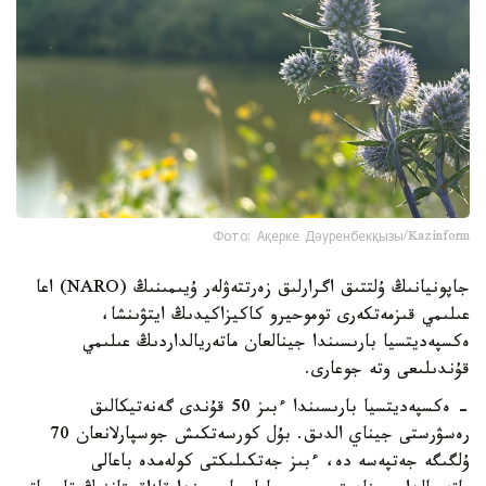
Фото: Ақерке Дәуренбекқызы/Kazinform
جاپونيانىڭ ۇلتتىق اگرارلىق زەرتتەۋلەر ۇيىمىنىڭ (NARO) اعا
عىلىمي قىزمەتكەرى توموحيرو كاكيزاكيدىڭ ايتۋىنشا،
ەكسپەديتسيا بارىسىندا جينالعان ماتەريالداردىڭ عىلىمي
قۇندىلىعى وتە جوعارى.
- ەكسپەديتسيا بارىسىندا ءبىز 50 قۇندى گەنەتيكالىق
رەسۋرستى جيناي الدىق. بۇل كورسەتكىش جوسپارلانعان 70
ۇلگىگە جەتپەسە دە، ءبىز جەتكىلىكتى كولەمدە باعالى