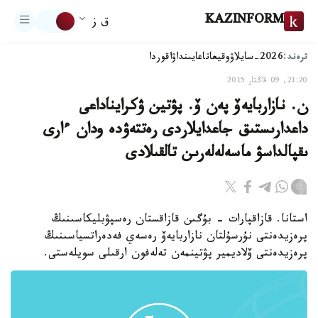
KAZINFORM
ق ز
ترەند:
2026-سايلاۋ
وقيعا
تاعايىنداۋ
اقوردا
21:20, 09 قاڭتار 2015
ن. نازاربايەۆ پەن ۆ. پۋتين ۋكرايناداعى
داعدارىستىق جاعدايلاردى رەتتەۋدە ودان ءارى
ىقپالداسۋ ماسەلەلەرىن تالقىلادى
استانا. قازاقپارات - بۇگىن قازاقستان رەسپۋبليكاسىنىڭ
پرەزيدەنتى نۇرسۇلتان نازاربايەۆ رەسەي فەدەراتسياسىنىڭ
پرەزيدەنتى ۆلاديمير پۋتينمەن تەلەفون ارقىلى سويلەستى.