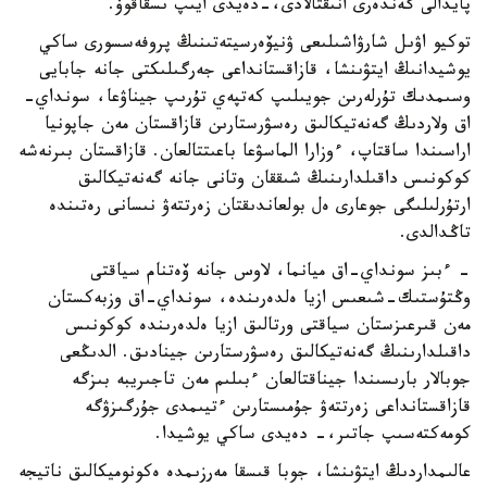
پايدالى گەندەرى انىقتالادى،-دەيدى ايىپ ىسقاقوۆ.
توكيو اۋىل شارۋاشىلىعى ۋنيۆەرسيتەتىنىڭ پروفەسسورى ساكي
يوشيدانىڭ ايتۋىنشا، قازاقستانداعى جەرگىلىكتى جانە جابايى
وسىمدىك تۇرلەرىن جويىلىپ كەتپەي تۇرىپ جيناۋعا، سونداي-
اق ولاردىڭ گەنەتيكالىق رەسۋرستارىن قازاقستان مەن جاپونيا
اراسىندا ساقتاپ، ءوزارا الماسۋعا باعىتتالعان. قازاقستان بىرنەشە
كوكونىس داقىلدارىنىڭ شىققان وتانى جانە گەنەتيكالىق
ارتۇرلىلىگى جوعارى ەل بولعاندىقتان زەرتتەۋ نىسانى رەتىندە
تاڭدالدى.
- ءبىز سونداي-اق ميانما، لاوس جانە ۆەتنام سياقتى
وڭتۇستىك-شىعىس ازيا ەلدەرىندە، سونداي-اق وزبەكستان
مەن قىرعىزستان سياقتى ورتالىق ازيا ەلدەرىندە كوكونىس
داقىلدارىنىڭ گەنەتيكالىق رەسۋرستارىن جينادىق. الدىڭعى
جوبالار بارىسىندا جيناقتالعان ءبىلىم مەن تاجىريبە بىزگە
قازاقستانداعى زەرتتەۋ جۇمىستارىن ءتيىمدى جۇرگىزۋگە
كومەكتەسىپ جاتىر،- دەيدى ساكي يوشيدا.
عالىمداردىڭ ايتۋىنشا، جوبا قىسقا مەرزىمدە ەكونوميكالىق ناتيجە