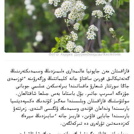
Фото: Ақерке Дәуренбекқызы/Kazinform
قازاقستان مەن جاپونيا عالىمدارى ەلىمىزدىڭ وسىمدىكتەرىنىڭ
گەنەتيكالىق قورىن ساقتاۋ جانە كليماتتىڭ وزگەرۋىنە ءتوزىمدى
جاڭا سورتتار شىعارۋ ماقساتىندا بىرلەسكەن عىلىمي جوبانى
جۇزەگە اسىرىپ جاتىر. بۇل باستاما بەس جىلعا شاقتالعان.
سولتۇستىك قازاقستان وبلىسىندا سەگىز كۇندىك ەكسپەديتسيا
بارىسىندا ونداعان قۇندى وسىمدىك ۇلگىسى الىندى. زەرتتەۋ
بارىسىندا جابايى قاۋىن، قاربىز جانە ءسابىزدىڭ سيرەك
كەزدەسەتىن تۇرلەرى دە تىركەلگەن.