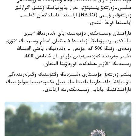
جوبا بىلتىر قازاق ەگىنشىلىك جانە وسىمدىك شارۋاشىلىعى
عىلىمي-زەرتتەۋ ينستيتۋتى مەن جاپونيانىڭ ۇلتتىق اگرارلىق
زەرتتەۋلەر ۇيىمى (NARO) اراسىندا قابىلدانعان كەلىسىم
اياسىندا قولعا الىندى.
قازاقستان وسىمدىكتەر دۇنيەسىنە باي ەلدەردىڭ ءبىرى
سانالادى. رەسپۋبليكا اۋماعىندا 6 مىڭنان استام وسىمدىك ءتۇرى
وسەدى. ونىڭ 500 گە جۋىعى - ەندەميك، ياعني الەمنىڭ
ەشبىر جەرىندە كەزدەسپەيتىن تۇرلەر. ال شامامەن 400
وسىمدىك ءقازىر مەملەكەت قورعاۋىنا الىنعان.
بىلتىر زەرتتەۋ جۇمىستارى ەلىمىزدىڭ وڭتۇستىك وڭىرلەرىندەگى
باۋ-باقشا داقىلدارىنا باعىتتالسا، بيىل ەكسپەديتسيا سولتۇستىك
قازاقستاننىڭ جابايى وسىمدىكتەرىنە ارنالدى.