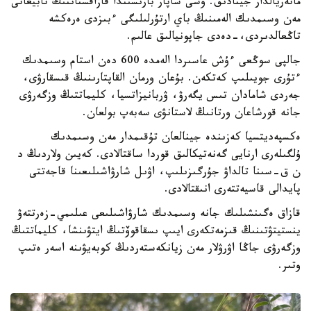
ماتەريالدار جينادىق. وسى ساپار بارىسىندا قازاقستاننىڭ تابيعاتى
مەن وسىمدىك الەمىنىڭ باي ارتۇرلىلىگى ءبىزدى ەرەكشە
تاڭعالدىردى،-دەدى جاپونيالىق عالىم.
جالپى سوڭعى ءۇش عاسىردا الەمدە 600 دەن استام وسىمدىك
ءتۇرى جويىلىپ كەتكەن. بۇعان ورمان القاپتارىنىڭ قىسقارۋى،
جەردى شامادان تىس يگەرۋ، ۋربانيزاتسيا، كليماتتىڭ وزگەرۋى
جانە قورشاعان ورتانىڭ لاستانۋى سەبەپ بولعان.
ەكسپەديتسيا كەزىندە جينالعان تۇقىمدار مەن وسىمدىك
ۇلگىلەرى ارنايى گەنەتيكالىق قوردا ساقتالادى. كەيىن ولاردىڭ د
ن ق-سىنا تالداۋ جۇرگىزىلىپ، اۋىل شارۋاشىلىعىنا قاجەتتى
پايدالى قاسيەتتەرى انىقتالادى.
قازاق ەگىنشىلىك جانە وسىمدىك شارۋاشىلىعى عىلىمي-زەرتتەۋ
ينستيتۋتىنىڭ قىزمەتكەرى ايىپ ىسقاقوۆتىڭ ايتۋىنشا، كليماتتىڭ
وزگەرۋى جاڭا اۋرۋلار مەن زيانكەستەردىڭ كوبەيۋىنە اسەر ەتىپ
وتىر.