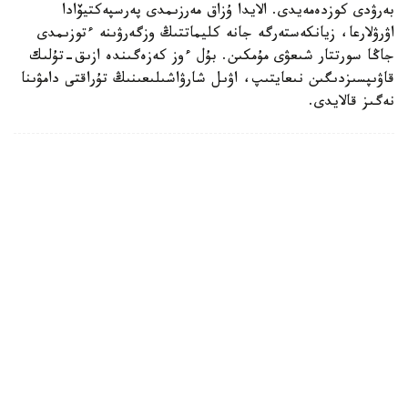
بەرۋدى كوزدەمەيدى. الايدا ۇزاق مەرزىمدى پەرسپەكتيۆادا
اۋرۋلارعا، زيانكەستەرگە جانە كليماتتىڭ وزگەرۋىنە ءتوزىمدى
جاڭا سورتتار شىعۋى مۇمكىن. بۇل ءوز كەزەگىندە ازىق-تۇلىك
قاۋىپسىزدىگىن نىعايتىپ، اۋىل شارۋاشىلىعىنىڭ تۇراقتى دامۋىنا
نەگىز قالايدى.
سىرتقى ساياسات
قوعام
ريزابەك نۇسىپبەك ۇلى
اۆتور
11:06, 07 تامىز 2026
قازاقستاندىق مەكتەپ ديرەكتورلارى قىتايدىڭ
ءبىلىم جۇيەسىندەگى جاساندى ينتەللەكت
تاجىريبەسىن مەڭگەردى