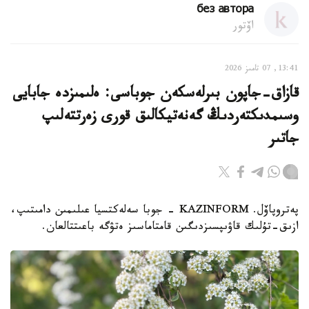
без автора
اۆتور
13:41, 07 تامىز 2026
قازاق-جاپون بىرلەسكەن جوباسى: ەلىمىزدە جابايى
وسىمدىكتەردىڭ گەنەتيكالىق قورى زەرتتەلىپ
جاتىر
پەتروپاۆل. KAZINFORM - جوبا سەلەكتسيا عىلىمىن دامىتىپ،
ازىق-تۇلىك قاۋىپسىزدىگىن قامتاماسىز ەتۋگە باعىتتالعان.