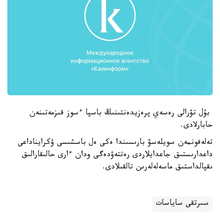
بۇل تۋرالى رەسەي پرەزيدەنتىنىڭ باسپا ءسوز قىزمەتىنەن
حابارلادى.
تەلەفونمەن سويلەسۋ بارىسىندا ەكى ەل باسشىسى ۋكرايناداعى
داعدارىستىق جاعدايلاردى رەتتەۋدەگى ودان ءارى حالىقارالىق
ىقپالداستىق ماسەلەلەرىن تالقىلادى.
سىرتقى ساياسات