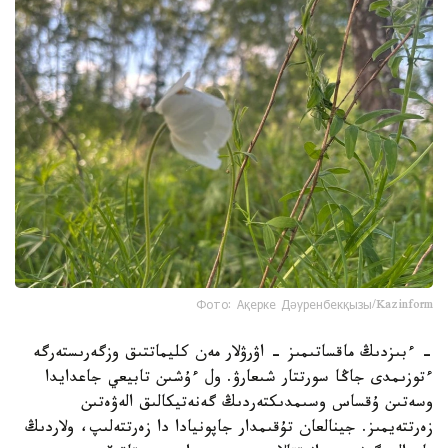
Фото: Ақерке Дәуренбекқызы/Kazinform
- ءبىزدىڭ ماقساتىمىز - اۋرۋلار مەن كليماتتىق وزگەرىستەرگە
ءتوزىمدى جاڭا سورتتار شىعارۋ. ول ءۇشىن تابيعي جاعدايدا
وسەتىن ۇقساس وسىمدىكتەردىڭ گەنەتيكالىق الەۋەتىن
زەرتتەيمىز. جينالعان تۇقىمدار جاپونيادا دا زەرتتەلىپ، ولاردىڭ