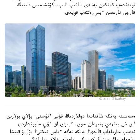
تومەندەپ كەتكەن يەندى ساتىپ الىپ، كۇنشىعىس ەلىنىڭ
قارجى نارىعىن ءبىر رەتتەپ قويدى.
Фото: Pixabay
ەسەسىنە يەنگە شاققاندا دوللاردىڭ قۇنى ءتۇستى. بۇلاي بولارىن
ا ق ش بىلمەي وتىرعان جوق. ءبىراق اق ءۇي جاپونداردى
نەعىپ جارىلقاپ قالدى؟ يەنگە نەگە ءباس تىكتى؟ بۇل ۋاقىتشا