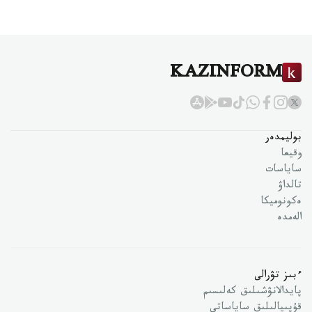
KAZINFORM
بوليمدەر
وقيعا
ساياسات
تالداۋ
ەكونوميكا
الەمدە
ءبىز تۋرالى
پايدالانۋشىلىق كەلىسىم
قۇپىيالىلىق ساياساتى