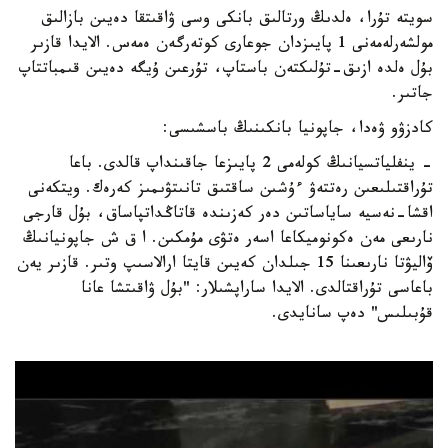
سويتە تۇرا، ەلدىڭ ورتالىق بانكى وسى ۋاقىتقا دەيىن بازالىق
مولشەرلەمەنى 1 پايىزدان جوعارى كوتەرگەن ەمەس. الايدا قازىر
بۇل ەلدە ازىق-تۇلىكتەن باستاپ، تۇرعىن ۇيگە دەيىن قىمباتتاپ
جاتىر.
كادزۋو ۋەدا، جاپونيا بانكىنىڭ باسشىسى:
- ينفلياتسيانىڭ كولەمى 2 پايىزعا جاقىنداپ قالدى. باعا
تۇراقتىلىعىن رەتتەۋ ءۇشىن ساقتىق تانىتۋىمىز كەرەك. ويتكەنى
اقشا-نەسيە ساياساتىن دەر كەزىندە قاتاڭداتپاساق، بۇل قارجى
نارىعى مەن ەكونوميكاعا اسەر ەتۋى مۇمكىن. ا ق ش جاپونيانىڭ
ۆاليۋتا نارىعىنا 15 جىلدان كەيىن قايتا ارالاسىپ وتىر. قازىر يەن
باعاسى تۇراقتالدى. الايدا ساراپشىلار: "بۇل ۋاقىتشا عانا
قۇبىلىس" دەپ سانايدى.