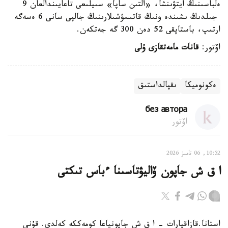
ەلباسىنىڭ ايتۋىنشا، «التىن ساپا» سىيلىعى تاعايىندالعان 9
جىلدىڭ ىشىندە ونىڭ قاتىسۋشىلارىنىڭ جالپى سانى 6 ەسەگە
ارتىپ، باستاپقى 52 دەن 300 گە جەتكەن.
اۆتور:
قانات مامەتقازى ۇلى
ەكونوميكا
ىقپالداستىق
без автора
اۆتور
10:52, 06 تامىز 2026
ا ق ش جاپون ۆاليۋتاسىنا ءباس تىكتى
استانا.قازاقپارات - ا ق ش جاپونياعا كومەككە كەلدى. قۇنى