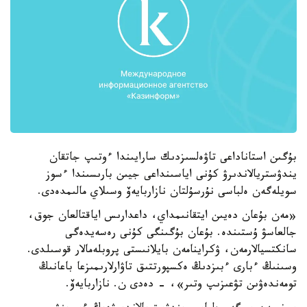
بۇگىن استاناداعى تاۋەلسىزدىك سارايىندا ءوتىپ جاتقان
يندۋستريالاندىرۋ كۇنى اياسىنداعى جيىن بارىسىندا ءسوز
سويلەگەن ەلباسى نۇرسۇلتان نازاربايەۆ وسىلاي مالىمدەدى.
«مەن بۇعان دەيىن ايتقانىمداي، داعدارىس اياقتالعان جوق،
جالعاسۋ ۇستىندە. بۇعان بۇگىنگى كۇنى رەسەيدەگى
سانكتسيالارمەن، ۋكراينامەن بايلانىستى پروبلەمالار قوسىلدى.
وسىنىڭ ءبارى ءبىزدىڭ ەكسپورتتىق تاۋارلارىمىزعا باعانىڭ
تومەندەۋىن تۋعىزىپ وتىر»، - دەدى ن. نازاربايەۆ.