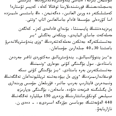
سونىمەن بىرگە، ەلباسى يندۋستريالاندىرۋدىڭ ءبىرىنشى
بەسجىلدىعىنىڭ قورىتىندىلارىنا توقتالا كەلە، كەيبىر تۇستاردا
كەمشىلىكتەر دە ورىن العانىن، دەگەنمەن، ەڭ باستىسى ەلىمىزدە
اسا كۇردەلى جۇمىسقا قادام جاسالعانىن اتاپ ءوتتى.
پرەزيدەنتتىڭ پايىمىنشا، بۇنداي قادامدى كەز- كەلگەن
مەملەكەت جاساي المايدى، ويتكەنى بەلگىلى ءبىر
جەتىستىكتەرگە جەتكەن مەملەكەتتەردىڭ ءوزى يندۋستريالاندىرۋ
باعىتىنا 30-40 جىلدارىن جۇمساعان.
«ءبىز يننوۆاتسيالىق- يندۋستريالىق سەكتوردى تاقىر جەردەن
باستادىق. سول بۇگىنگى كۇنى جوعارى ءونىمنىڭ
جەتىستىكتەرىن بەرە باستادى. ءبىز بۇگىنگى كۇنى ىسكە
قوسقاندارىمىزدىڭ ءوزى ەل بيۋدجەتىنە تريلليونداعان تەڭگەنىڭ
ونىمدەرىن قايتارىپ بەرىپ جاتىر، قۇرىلعان جۇمىس ورىندارى
ەل يگىلىگىنە قىزمەت ەتۋدە. ماسەلەن، بۇگىنگى «پارىز»
سىيلىعى كونكۋرسانتتارىنىڭ وزدەرى 150 ميلليارد تەڭگەنىڭ
440 الەۋمەتتىك جوباسىن جۇزەگە اسىردى»، - دەدى ن.
نازاربايەۆ.