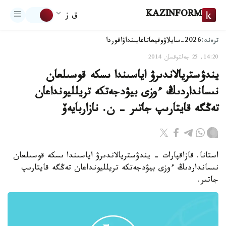
KAZINFORM
ق ز
ترەند:
2026-سايلاۋ
وقيعا
تاعايىنداۋ
اقوردا
14:20, 25 جەلتوقسان 2014
يندۋستريالاندىرۋ اياسىندا ىسكە قوسىلعان
نىسانداردىڭ ءوزى بيۋدجەتكە تريلليونداعان
تەڭگە قايتارىپ جاتىر - ن. نازاربايەۆ
استانا. قازاقپارات - يندۋستريالاندىرۋ اياسىندا ىسكە قوسىلعان
نىسانداردىڭ ءوزى بيۋدجەتكە تريلليونداعان تەڭگە قايتارىپ
جاتىر.