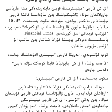
جاعداي ما؟ يەننىڭ كەيىنگى جاعداي قالاي بولماق؟
ا ق ش قارجى ءمينيسترىنىڭ قويىن داپتەرىندەگى مىنا جازباسى
جاريالانعان سوڭ، ۆاشينگتوننىڭ يەن ساۋداسىنا قانشا قارجى
جۇمساعانى بەلگىلى بولدى. سۋرەتتە سكوت بەسسەنت: "5-10
ميلليارد دوللارعا جاپون ۆاليۋتاسىنا ساتىپ الۋ كەرەك" دەپ وزىنە
ءتۇرتىپ قويعانى انىق كورىنەدى. Financial Times
باسىلىمىنىڭ دەرەگى بويىنشا قۇراما شتاتتار يەن ساتىپ الۋ
ءۇشىن ەۋرونى ساتقان.
كوپ كۇتتىرمەي، امەريكا قارجى ءمينيسترى الەۋمەتتىك جەلىدە:
"قاجەت بولسا، ا ق ش جاپونياعا قايتا كومەكتەسۋگە دايىن"
ەكەنىن جازدى.
سكوت بەسسەنت، ا ق ش قارجى ءمينيسترى:
- دونالد ترامپ اكىمشىلىگى قۇراما شتاتتار وداقتاستارىن
ءارقاشان قولدايدى. جاپون ۆاليۋتاسىنا قوماقتى قارجى قۇيىلعان
سوڭ، يەن بەكي ءتۇستى. ا ق ش قارجى مينيسترلىگى
جاعدايدى ءجىتى باقىلايدى. قاجەت بولسا، ءبىز بۇدان كەيىن