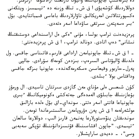
دە بىرلەسىپ جاپونيانىڭ ۆاليۋتا نارىعىنا ارالاسۋعا ءازىرمىز.
دوللاردىڭ كۇشەيۋى ا ق ش- تىڭ وزىنە دە ءتيىمسىز. ويتكەنى
ەكسپورتتالاتىن امەريكالىق تاۋارلاردىڭ باعاسى قىمباتتايدى. بۇل
ءبىر ەسەپتەن سىرتقى ساۋداعا اسەر ەتەدى.
پرەزيدەنت ترامپ بولسا، مۇنى "ەكى ەل اراسىنداعى دوستىقتىڭ
نىشانى" دەپ اتادى. دونالد ترامپ، ا ق ش پرەزيدەنتى:
- ا ق ش-تىڭ جاپونيامەن اراداعى قارىم-قاتىناسى جاقسى. ول
ەلدىڭ ۆاليۋتاسى السىرەپ، بىزدەن كومەك سۇرادى. جالپى
پەرل-حاربور وقيعاسىن ەسكەرمەگەندە، جاپونيا بىزگە جاقسى
وداقتاس بولا ءبىلدى.
كۇن شىعىس ەلى مۇناي مەن گازدى سىرتتان تاسيدى. ال ورمۋز
بۇعازىنىڭ جابىلۋى الەمدەگى جەتەكشى ەكونوميكانىڭ ءبىرى
جاپونياعا قاتتى اسەر ەتتى. سونداي-اق بۇل ەلدە بازالىق
مولشەرلەمە ا ق ش پەن ەۋروپامەن سالىستىرعاندا تومەن.
سوندىقتان ينۆەستورلارعا يەنمەن قارىز الىپ، دوللارعا سالعان
ءتيىمدى. "جاپون اقشاسىنىڭ قۇنسىزدانۋىنىڭ تۇپكى سەبەبى
وسى"، - دەيدى ساراپشىلار.