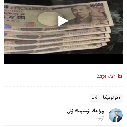
https://24.kz
ەكونوميكا
الەم
ريزابەك نۇسىپبەك ۇلى
اۆتور