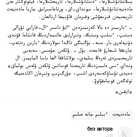
يسلامتانۋشىلارعا، ءدىنتانۋشىلارعا، تاريحشىلارعا، فيلولوگتار مەن
مادەنيەتتانۋشىلارعا، سونداي-اق، ورتاعاسىرلىق جازبا مادەنيەت
تاريحىمەن قىزىعۋشى وقىرمان قاۋىمعا ارنالعان.
- ءبارىمىز دە بالا كەزىمىزدەن ءابۋ ناسىر ءال-فارابي تۋرالى
ەستىپ، ءبىلىپ وستىك. وتىرارلىق عالىمداردىڭ قانشاما قۇندى
دۇنيەلەرى بار. مىنە، بۇگىنگى تاڭدا سولاردىڭ ءبارىن رەتتەپ،
جارىققا شىعارۋ قاجەت. بۇل - ۇلكەن جۇمىس. سەبەبى
تاريحىمىزدى تەرەڭ بىلمەي، بولاشاققا العا باسا المايمىز. ال
ونداي ءىس ەلىمىزدىڭ تاريحىنا قوساتىن ۇلكەن ۇلەس بولماق»
دەيدى تۇساۋكەسەردى اشىپ، جۇرگىزىپ وتىرعان اكادەميك
تولەگەن قوجامقۇلوۆ.
«ايقىن»
مادەنيەت
ءبىلىم جانە عىلىم
без автора