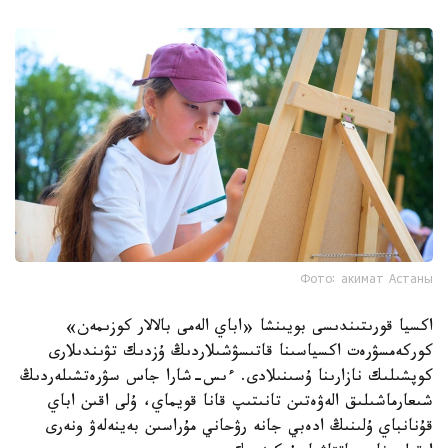
Фото: акимат Астаны
اكسيا قورىتىندىسى بويىنشا «اباي الەمى بالالار كوزىمەن»
كوركەمسۋرەت اكسياسىنا قاتىسۋشىلاردىڭ ۇزدىك تۋىندىلارى
كوپشىلىك نازارىنا ۇسىنىلادى. ءىس-شارا جاس سۋرەتشىلەردىڭ
شىعارماشىلىق الەۋەتىن تانىتىپ قانا قويماي، ۇلى اقىن اباي
قۇنانباي ۇلىنىڭ ادەبي جانە رۋحاني مۇراسىن بەينەلەۋ ونەرى