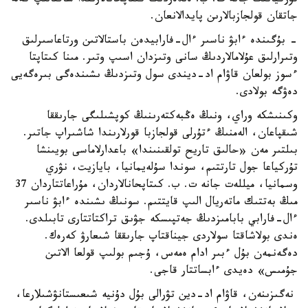
تۇركيانىڭ جانە ت. ب. ەلدەردىڭ كىتاپحانالارىندا ساقتالىپ كەلە
جاتقان قولجازبالارىن پايدالانعان.
- بۇگىندە ءابۋ ناسىر ءال-فارابيدەن باستالاتىن ورتاعاسىرلىق
وتىرارلىق عۇلامالاردىڭ سانى وتىزدان اسىپ وتىر. مىنا كىتاپتا
ءسوز بولعان قاۋام اد-ديندى سول وتىزدىڭ ىشىندەگى بىرەگەيى
دەۋگە بولادى.
وكىنىشكە وراي، ونىڭ ەڭبەكتەرىنىڭ كوپشىلىگى جارىققا
شىقپاعان، الەمنىڭ ءتۇرلى قولجازبا قورلارىندا شاشىراپ جاتىر.
بىلتىر مەن «حالىق تاريح تولقىنىندا» باعدارلاماسى بويىنشا
تۇركياعا جول تارتتىم، سوندا سۇلەيمانيا، بايازيت، نۋري
وسمانيا، ميللەت جانە ت. ب. كىتاپحانالاردان، مۇراعاتتاردان 37
مىڭ بەتتىك ماتەريال الىپ قايتتىم. سونىڭ ىشىندە ءابۋ ناسىر
ءال-فارابي بابامىزدىڭ جەتپىسكە جۋىق تراكتاتتارى تابىلدى.
ەندى بولاشاقتا سولاردى جيناقتاپ جارىققا شىعارۋ كەرەك.
دەگەنمەن بۇل ءبىر ادام ەمەس، ۇجىم بولىپ قولعا الاتىن
جۇمىس» دەيدى ءابساتتار قاجى.
نەگىزىنەن، قاۋام اد-دين تۋرالى بۇل دۇنيە شىعىستانۋشىلارعا،