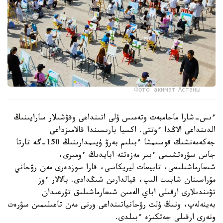
Фото: акимат Астаны
ءىس-شارا ماحامبەت وتەمىس ۇلى اتىنداعى وقۋشىلار سارايىنىڭ
الدىنداعى الاڭدا ءوتتى. اكسيا بارىسىندا قالامىزداعى
جەكەمەنشىك قوسىمشا ءبىلىم بەرۋ ۇيىمدارىنىڭ 150-گە تارتا
جاس سۋرەتشىسى ءبىر مەزەتتە ابايدىڭ ءومىرى،
شىعارماشىلىعى، تابيعات ليريكاسى، قارا سوزدەرى مەن رۋحاني
مۇراسىنان شابىت الىپ، قيالدارىن شىڭدادى. بالالار ءوز
تۋىندىلارى ارقىلى اباي الەمىن شىعارماشىلىق تۇرعىدان
بەينەلەپ، ونىڭ ۇلت رۋحانياتىنداعى ورنى مەن تاعىلىمىن سۋرەت
ونەرى ارقىلى جەتكىزە ءبىلدى.