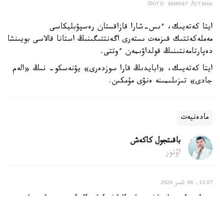
Фото: акимат Астаны
ايتا كەتەيىك، ءىس-شارا قازاقستان رەسپۋبليكاسى
مەملەكەتتىك قىزمەت ىستەرى اگەنتتىگىنىڭ استانا قالاسى بويىنشا
دەپارتامەنتىنىڭ قولداۋىمەن ءوتتى.
ايتا كەتەيىك، «ابايدىڭ قارا سوزدەرى» يۋنەسكو- نىڭ «الەم
جادى» تىزىلىمىنە ەنۋى مۇمكىن.
مادەنيەت
باقىتجول كاكەش
اۆتور
13:07, 06 تامىز 2026
بيىل ەل تەاترلارىندا بالالارعا ارنالعان قويىلىمداردى
560 مىڭعا جۋىق كورەرمەن تاماشالادى