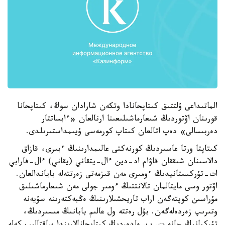
الماتىداعى ۇلتتىق كىتاپحانادا وتكەن شارادان سوڭ، كىتاپحانا
قورىنان اۆتوردىڭ شىعارماشىلىعىنا ارنالعان «ءابساتتار
دەربىسالى» دەپ اتالعان كىتاپ كورمەسى ۇيىمداستىرىلدى.
كىتاپتا ورتا عاسىردىڭ كورنەكتى عالىمدارىنىڭ ءبىرى، قازاق
دالاسىنان شىققان قاۋام اد-دين ءال-يتقاني (يقاني) ءال-فارابي
ات-تۇركىستانيدىڭ ءومىرى مەن قىزمەتى زەرتتەلە باياندالعان.
اۆتور وسى مايتالمان تالانتتىڭ ءومىر جولى مەن شىعارماشىلىق
مۇراسىن كوپتەگەن اراب تاريحشىلارىنىڭ ەڭبەكتەرىنە سۇيەنە
وتىرىپ زەردەلەگەن. بۇل رەتتە ول عالىم بابانىڭ مىسىردىڭ،