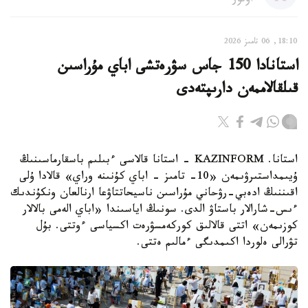
اۆتور
18:10, 06 تامىز 2026
استانادا 150 جاس سۋرەتشى اباي مۇراسىن
قىلقالاممەن دارىپتەدى
استانا. KAZINFORM - استانا قالاسى ءبىلىم باسقارماسىنىڭ
ۇيىمداستىرۋىمەن «10- تامىز - اباي كۇنىنە وراي» قالادا ۇلى
اقىننىڭ ادەبي-رۋحاني مۇراسىن ناسيحاتتاۋعا ارنالعان ونكۇندىك
ءىس-شارالار باستاۋ الدى. سونىڭ اياسىندا «اباي الەمى بالالار
كوزىمەن» اتتى قالالىق كوركەمسۋرەت اكسياسى ءوتتى. بۇل
تۋرالى ەلوردا اكىمدىگى ءمالىم ەتتى.