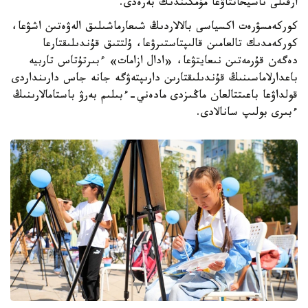
ارقىلى ناسيحاتتاۋعا مۇمكىندىك بەرەدى.
كوركەمسۋرەت اكسياسى بالالاردىڭ شىعارماشىلىق الەۋەتىن اشۋعا،
كوركەمدىك تالعامىن قالىپتاستىرۋعا، ۇلتتىق قۇندىلىقتارعا
دەگەن قۇرمەتىن نىعايتۋعا، «ادال ازامات» ءبىرتۇتاس تاربيە
باعدارلاماسىنىڭ قۇندىلىقتارىن دارىپتەۋگە جانە جاس دارىنداردى
قولداۋعا باعىتتالعان ماڭىزدى مادەني-ءبىلىم بەرۋ باستامالارىنىڭ
ءبىرى بولىپ سانالادى.