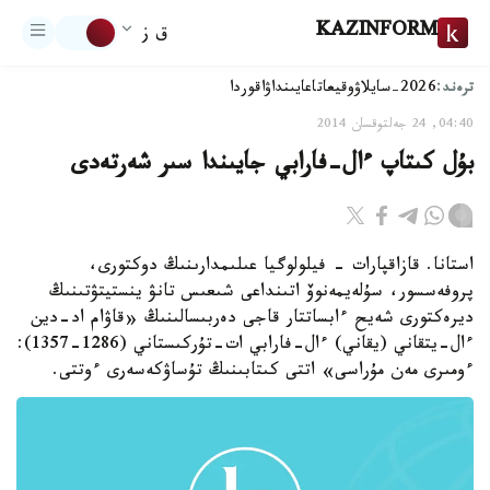
KAZINFORM
ق ز
ترەند:
2026-سايلاۋ
وقيعا
تاعايىنداۋ
اقوردا
04:40, 24 جەلتوقسان 2014
بۇل كىتاپ ءال-فارابي جايىندا سىر شەرتەدى
استانا. قازاقپارات - فيلولوگيا عىلىمدارىنىڭ دوكتورى،
پروفەسسور، سۇلەيمەنوۆ اتىنداعى شىعىس تانۋ ينستيتۋتىنىڭ
ديرەكتورى شەيح ءابساتتار قاجى دەربىسالىنىڭ «قاۋام اد-دين
ءال-يتقاني (يقاني) ءال-فارابي ات-تۇركىستاني (1286-1357):
ءومىرى مەن مۇراسى» اتتى كىتابىنىڭ تۇساۋكەسەرى ءوتتى.