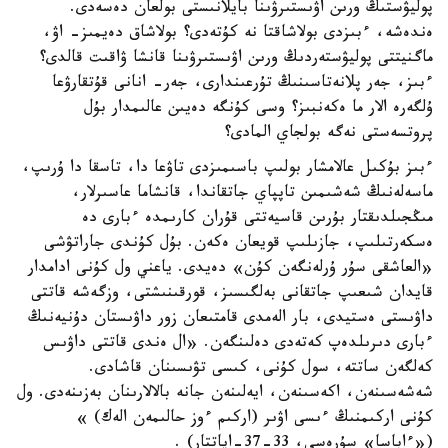
پوليۋستىڭ ورىن اۋىستىرۋىنا بايلانىستى بولعان دەسەدى.
ەندەشە، ءبىزدى بولاشاقتا نە كۇتەدى؟ بولاشاق دەيمىز- اۋ،
ماگنيتتى پوليۋستەردىڭ ورىن اۋىستىرۋىنا قانشا ۋاقىت قالدى؟
ءبىز، جەر پلانەتاسىنىڭ تۇرعىندارى، جەر- انانى قۇتقارۋعا
ۇلگەرە الار ما ەكەنبىز؟ وسى كۇنگە دەيىن عالىمدار بۇل
پروتسەستى نەگە بولجاي المادى؟
ءبىز بۇكىل عالامشار بولىپ باسىمىزدى تاۋعا دا، تاسقا دا ۇرىپ،
ماسەلەنىڭ شەشىمىن تاپپاي جاتقاندا، قانشاما عاسىرلار،
مىڭجىلدىقتار بۇرىن قاسيەتتى قۇران كارىمدە ءبارى دە
ەسكەرتىلىپ، جازىلىپ قويعان ەكەن. بۇل كۇندى جاراتۋشى
«العاشقى سۇر ۇرلەنگەن كۇن» دەيدى. ياعني ول كۇنى ادامدار
قايدان شىعىپ جاتقانى بەلگىسىز، قورقىنىشتى، وزگەشە قاتتى
داۋىستى ەستيدى، بار الەمدى قامتىعان زور داۋىستان دۇنيەنىڭ
ءبارى دىرىلدەپ كەتەدى دەلىنگەن. «ال ەندى قاتتى داۋىس
كەلگەن ساتتە، سول كۇنى، كىسى تۋىسىنان قاشادى.
شەشەسىنەن، اكەسىنەن، ايەلىنەن جانە بالالارىنان بەزىنەدى. ول
كۇنى اركىمنىڭ ءىسى اۋىر (اركىم ءوز حالىمەن الەك) »
(«ءاباسا» سۇرەسى، 33-37-اياتتار) .