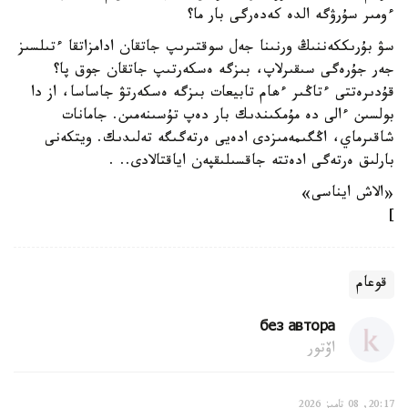
ءومىر سۇرۋگە الدە كەدەرگى بار ما؟
سۋ بۇرىككەننىڭ ورنىنا جەل سوقتىرىپ جاتقان ادامزاتقا ءتىلسىز
جەر جۇرەگى سىقىرلاپ، بىزگە ەسكەرتىپ جاتقان جوق پا؟
قۇدىرەتتى ءتاڭىر ءھام تابيعات بىزگە ەسكەرتۋ جاساسا، از دا
بولسىن ءالى دە مۇمكىندىك بار دەپ تۇسىنەمىن. جامانات
شاقىرماي، اڭگىمەمىزدى ادەيى ەرتەگىگە تەلىدىك. ويتكەنى
بارلىق ەرتەگى ادەتتە جاقسىلىقپەن اياقتالادى.. .
«الاش ايناسى»
]
قوعام
без автора
اۆتور
20:17, 08 تامىز 2026