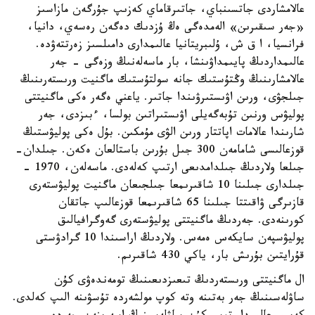
عالامشاردى جاتسىنباي، جاتىرقاماي كەزىپ جۇرگەن مازاسىز
«جەر سىقىرىن» الەمدەگى ەڭ ۇزدىك دەگەن رەسەي، دانيا،
فرانسيا، ا ق ش، ۇلىبريتانيا عالىمدارى دامىلسىز زەرتتەۋدە.
عالىمداردىڭ پايىمداۋىنشا، بار ماسەلەنىڭ وزەگى - جەر
عالامشارىنىڭ وڭتۇستىك جانە سولتۇستىك ماگنيت ورىستەرىنىڭ
جىلجۋى، ورىن اۋىستىرۋىندا جاتىر. ياعني ەگەر ەكى ماگنيتتى
پوليۋس ورنىن تۇبەگەيلى اۋىستىراتىن بولسا، ءبىزدى، جەر
شارىندا عالامات اپاتتار ورىن الۋى مۇمكىن. بۇل ەكى پوليۋستىڭ
قوزعالىسى شامامەن 300 جىل بۇرىن باستالعان ەكەن. جىلدان-
جىلعا ولاردىڭ جىلدامدىعى ارتىپ كەلەدى. ماسەلەن، 1970 -
جىلدارى جىلىنا 10 شاقىرىمعا جىلجىعان ماگنيت پوليۋستەرى
قازىرگى ۋاقىتتا جىلىنا 65 شاقىرىمعا قوزعالىپ جاتقان
كورىنەدى. جەردىڭ ماگنيتتى پوليۋستەرى گەوگرافيالىق
پوليۋسپەن سايكەس ەمەس. ولاردىڭ اراسىندا 10 گرادۋستى
قۇرايتىن بۇرىش بار، ياكي 430 شاقىرىم.
ال ماگنيتتى ورىستەردىڭ تىعىزدىعىنىڭ تومەندەۋى كۇن
ساۋلەسىنىڭ جەر بەتىنە وتە كوپ مولشەردە تۇسۋىنە الىپ كەلدى.