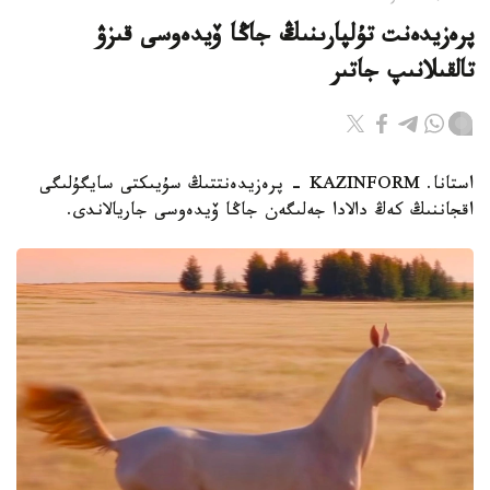
پرەزيدەنت تۇلپارىنىڭ جاڭا ۆيدەوسى قىزۋ
تالقىلانىپ جاتىر
استانا. KAZINFORM - پرەزيدەنتتىڭ سۇيىكتى سايگۇلىگى
اقجاننىڭ كەڭ دالادا جەلىگەن جاڭا ۆيدەوسى جاريالاندى.