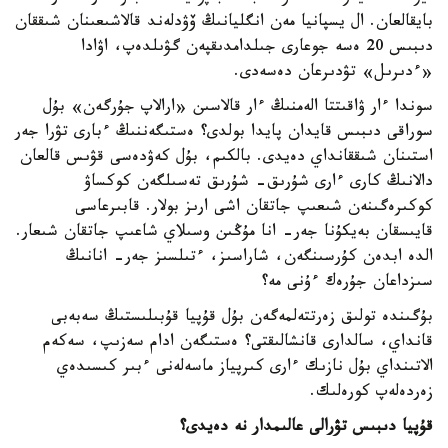
بايقالعان. ال يسپانيا مەن انگليانىڭ ۆۋدلەند قالاشىعىنان شىققان
دىبىس 20 ەسە جوعارى جىلدامدىقپەن گۋىلدەپ، اۋادا
«ءدىرىل» تۋدىرعان دەسەدى.
سوندا ءار ۋاقىتتا الەمنىڭ ءار قالاسىن «ارالاپ جۇرگەن» بۇل
سوراقى دىبىس قايدان پايدا بولدى؟ ەستىگەننىڭ ءبارى تۋرا جەر
استىنان شىققانداي دەيدى. بالكىم، بۇل كەۋدەسى قۋىس قالعان
دالانىڭ كارى ءارى شۇرىق- شۇرىق تەسىلگەن كوكساۋ
كوكىرەگىنەن شىعىپ جاتقان اشى ارىز بولار. قابىرعاسى
قايىسقان بەيكۇنا جەر- انا مۇڭىن وسىلاي شاعىپ جاتقان شىعار.
الدە ابدەن كۇرسىنگەن، شاراسىز، ءتىلسىز جەر- انانىڭ
سىزداعان جۇرەك ءۇنى مە؟
بۇگىندە تولىق زەرتتەلمەگەن بۇل قۇپيا قۇبىلىستىڭ سەبەبى
قانداي، سالدارى قانشالىقتى؟ ەستىگەن ادام سەزىپ، سەكەم
الاتىنداي بۇل نازىك ءارى كىرپياز ماسەلەنى ءبىر كىسىدەي
زەردەلەپ كورەلىك.
قۇپيا دىبىس تۋرالى عالىمدار نە دەيدى؟