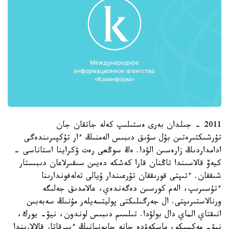
2011 - جىلدان بەرى ەستىلىپ كەلە جاتقان جان
تۇرشىكتىرەتىن بۇل سۋىق دىبىس الەمنىڭ ءار تۇكپىرىندەگى
ادامداردىڭ زارەسىن الۋدا. ەڭ سوڭعى رەت ۋكراينا استاناسى -
كيەۆ قالاسىندا تاڭنان قارا كەشكە دەيىن سىقىرلاعان دىبىستار
شىققان. ءتىپتى قورىققان تۇرعىندار ۇيالى تەلەفوندارىنا
ءتۇسىرىپ، الەم كورسىن دەگەندەي، عالامدىق جەلىگە
ورنالاستىرىپتى. ال جەرگىلىكتى پوليتسەيلەر مۇنىڭ سەبەبىن
انىقتاي الماي دال بولۋدا. تىلسىم دىبىس لوندون، نيۋ- يورك،
نيۋ- مەكسيكو، ماسكەۋدە جانە جاپونيانىڭ ءبىرقاتار قالالارىندا