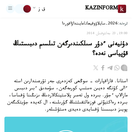
KAZINFORM
ق ز
ترەند:
2026-سايلاۋ
وقيعا
تاعايىنداۋ
اقوردا
19:00, 23 جەلتوقسان 2014
دۇنيەنى ءدۇر سىلكىندىرگەن تىلسىم دىبىستىڭ
قۇپياسى نەدە؟
استانا. قازاقپارات - سوڭعى كەزدەرى جەر تۇرعىندارىن استە
ءالى كۇنگە دەيىن ەستىپ كورمەگەن، سۇمدىق ءبىر دىبىس
مازالاپ ءجۇر. بىردە ول تەمىر پلاستينكالاردىڭ ىزىڭىنا ۇقساسا،
بىردە رەاكتيۆتى قوزعالتقىشتىڭ گۇرىلىنە، ال كەيدە جۇيتكىگەن
پويىز دىبىسىنا ۇقسايدى دەيدى ەستۋشىلەر.