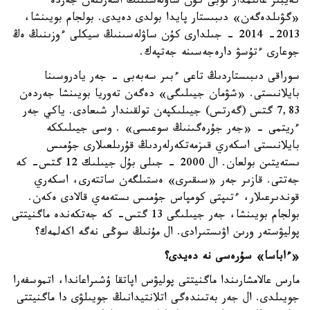
كەيبىر عالىمدار توبى كۇن ساۋلەسىنىڭ اسەرىنەن جەردە
«گۋىلدەگەن» دىبىستار پايدا بولدى دەيدى. بولجام بويىنشا،
2013- 2014 - جىلدارى كۇن ساۋلەسىنىڭ سيكلى ءوزىنىڭ ەڭ
جوعارى ءتۇسۋ دارەجەسىنە جەتپەك.
سوراقى دىبىستاردىڭ تاعى ءبىر سەبەبى - جەر يادروسىنا
بايلانىستى. «شۋمان جيىلىگى» دەگەن تەوريا بويىنشا جەردەن
7,83 گتس (گەرتس) جيىلىكپەن تولقىندار شىعادى. ياكي جەر
ءريتمى - «جەر جۇرەگىنىڭ سوعىسى» . وسى جيىلىككە
بايلانىستى اسكەري قىزمەتكەرلەردىڭ قۇرىلعىلارى جۇمىس
ىستەيتىن بولعان. ال 2000 - جىلى بۇل جيىلىك 12 گتس- كە
جەتتى. قازىر جەر «سىقىرى» ەستىلگەن ساتتەرى، اسكەري
قوندىرعىلار، ءتىپتى كومپاس جۇمىس ىستەمەي قالادى ەكەن.
بولجام بويىنشا، جەر جيىلىگى 13 گتس- كە جەتكەندە ماگنيتتى
پوليۋستەر ورىن اۋىستىرادى. ال مۇنىڭ سوڭى نەگە اكەلمەك؟
«ءاباسا» سۇرەسى نە دەيدى؟
مارس عالامشارىندا ماگنيتتى پوليۋس اپاتقا ۇشىراعاندا، اتموسفەرا
جويىلدى. ال جەر بەتىندەگى اتلانتيدانىڭ جويىلۋى دا ماگنيتتى