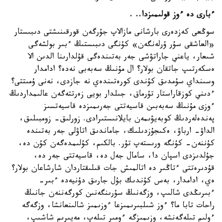
ءبارى دە ءوز قولىمىزدا.. .
سوڭعى كەزدەرى بارشانى مازالاپ جۇرگەن قورقىنىشتى دىبىستار
«العاشقى سۇر ۇرلەنگەن» كۇنگى دىبىستىڭ ءبىر بولشەگى
شىعار، ياعني جاراتۋشى جەر بەتىندەگى قۇلدارىنا الدىن الا
ەسكەرتىپ جاتقان بولار؟ ال مۇنىڭ سەبەبى نەدە؟ ادامدار
وسىنداي سۇمدىق كۇندى كورەتىندەي نە جازدى، نەنى ۇمىتتى؟
ءدىني كوزقاراستار تۇرماق، جىلدار بويى زەرتتەگەن عالىمداردىڭ
ءوزى مۇنىڭ سەبەبىن قاسيەتتى جەرىمىزدە قاسيەتسىز
پەندەلەردىڭ كوبەيۋىمەن بايلانىستىرادى. زورلىق- زومبىلىق،
الداۋ- ارباۋ، ەكىجۇزدىلىك، جاماندىق اتاۋلى جەر بەتىندە
كۇننەن- كۇنگە ورىستەپ تۇر. بالكىم، كۇلىمدەگەن كۇن دە،
جۇلدىزدى اسپان دا، سامال جەل دە، قاسيەتتى جەر دە،
قۇدىرەتتى ءتاڭىر دە اتالمىش جات قىلىقتاردان شارشاعان بولار؟
ەي، ادامدار، بەس كۇندىك بۇل جارىق دۇنيەدە ءبىر-
ءبىرىڭدى شالىپ، وزگەنىڭ سۇرىنگەنىن كورگەننەن جانىڭ
راحات تابا ما؟ ءوز شىلبىرىمىزعا ءوزىمىز شالىنعانشا، وزگەگە
ءولىم تىلەگەنشە، وزىمىزگە ءومىر تىلەپ، مەيىرىم شاشىپ،