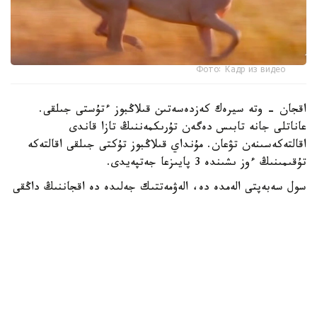
Фото: Кадр из видео
اقجان - وتە سيرەك كەزدەسەتىن قىلاڭبوز ءتۇستى جىلقى.
عاناتلى جانە تابىس دەگەن تۇرىكمەننىڭ تازا قاندى
اقالتەكەسىنەن تۋعان. مۇنداي قىلاڭبوز تۇكتى جىلقى اقالتەكە
تۇقىمىنىڭ ءوز ىشىندە 3 پايىزعا جەتپەيدى.
سول سەبەپتى الەمدە دە، الەۋمەتتىك جەلىدە دە اقجاننىڭ داڭقى
كەڭ تارادى.
دالا توسىندەگى ۆيدەونى 2 ميلليوننان استام وقىرمانى بار
تانىمال بلوگەر داستان مۇحامەتراحىم پاراقشاسىندا جاريالادى.
- جاساندى ينتەللەكتىدەن جاقسىراق. سەبەبى بۇل شىنايى، -
دەپ جازىلعان بەينەكادردا.
ءتۇسىرىلىم جۇمىستارى استانا قالاسىنىڭ ماڭىندا وتكەن.