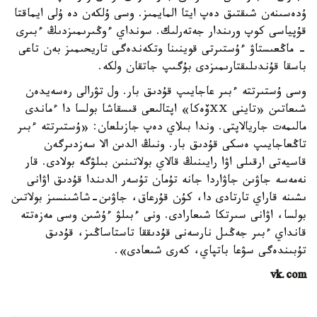
ۇدەسىنەن شىقتىق دەپ ايتا المايمىز. وسى ۇلكەن دە ۇلى ايماقتا
قۇپياسى كوپ ورىندار جەتەرلىك. سونداي ءوڭىرىمىزدىڭ ءبىرى
- ماڭعىستاۋ ءۇستىرتى قوينىنا وتكەندەگى تاريحىمىز بەن تاعى
باسقا قۇندىلىقتارىمىزدى بۇگىپ جاتقان ولكە.
وسى ۇستىرتتە ءبىر عاجايىپ قۇدىق بار. ول تۋرالى رەسەيدەن
شىعاتىن «تاينى ⅩⅩۆەكا» اپتالىعى قىسقاشا بولسا دا ءماندى
مالىمەت جاريالاپتى. وندا بىلاي دەپ جازىلعان: «ۇستىرتتە ءبىر
تاڭعاجايىپ ەسكى قۇدىق بار. ونىڭ الدىن الا سەزدىرگەن
قاسيەتى ارقىلى اۋا رايىنىڭ قالاي بولاتىنىن بىلۋگە بولادى. قار
نەمەسە جاۋىن جاۋاردا جانە تۇمان تۇسەر الدىندا قۇدىق اۋانى
ىشىنە قاراي تارتادى دا، كۇن قۇرعاق، جاۋىن-شاشىنسىز بولاتىن
بولسا، اۋانى سىرتكا شىعارادى. ونى ءبىلۋ ءۇشىن وسى مەزەتتە
قانداي ءبىر جەڭىل نارسەنى قۇدىققا تاستاساڭىز، قۇدىق
تۇبىندەگى سۋعا باتپاي، كەرى شىعادى».
vk.com