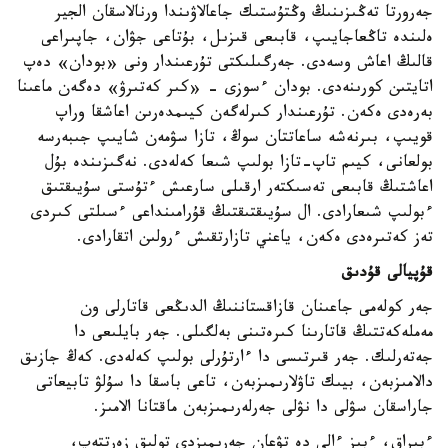
جەرورتا تەڭىزىنىڭ وڭتۇستىك جاعالاۋىندا ورنالاسقان الجير
ەلىندە تاڭعاجايىپ، قابىعى قىزىل، بۇتاعى جۋان، جاپىراعى
قالىڭ اعاش وسەدى. جەرگىلىكتى تۇرعىندار ونى «بودان» دەپ
اتايتىن كورىنەدى. بودان ءسوزى - «كىر كەتىرۋ» دەگەن ماعىنا
بەرەدى ەكەن. تۇرعىندار كىرلەگەن كيىمدەرىن اعاشقا وراپ
قويىپ، بىرنەشە ساعاتتان سوڭ، تازا سۋمەن شايىپ جىبەرسە
بولعانى، كيىم تاپ-تازا بولىپ شىعا كەلەدى. نەگىزىندە بۇل
اعاشتىڭ قابىعى تەسىكتەر ارقىلى سارعىش ءتۇستى سۇيىقتىق
ءبولىپ شىعارادى. ال سۇيىقتىقتىڭ قۇرامىنداعى ءسىلتى كىردى
تەز كەتىرەدى ەكەن، ياعني تازارتقىش ءرولىن اتقارادى.
قۇپيالى قۇدىق
جەر كولەمى جاعىنان قازاقستاننىڭ الدىڭعى قاتارلى ون
مەملەكەتتىڭ قاتارىنا كىرەتىنى بەلگىلى. جەر بايلىعى دا
جەتەرلىك. جەر قىرتىسى دا ءارتۇرلى بولىپ كەلەدى. كەڭ جازىق
دالامىزبەن، بيىك تاۋلارىمىزبەن، تاعى باسقا دا سۇلۋ تابيعاتى
جاراسقان سۋلى دا نۋلى جەرلەرىمىزبەن ماقتانا الامىز.
ءبىراق، ءبىز ءالى دە تۋعان جەرىمىزدى تولىق زەرتتەپ،