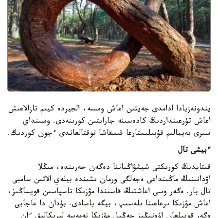
يندونەزيادا ادامدى جەيتىن اعاش وسسە، الجيردە كيىم تازالاعىش
اعاش تۇرعىنداردىڭ كادەسىنە جارايتىن كورىنەدى. وسىنداي
سىرى بەيمالىم قۇبىلىستارعا قىسقاشا توقتالعاندى ءجون كوردىك.
ءبيشى تال
قىتايدىڭ كورىكتى شيشۋاڭباننا دەگەن جەرىندە، مىڭلا
اۋدانىنىڭ ماڭىنداعى ەجەلگى ورمان ىشىندە بيلەي الاتىن سامبى
تال بار. ەگەر وسى اعاشتىڭ قاسىندا مۋزىكا تاسپاسىن قويساڭىز،
اعاش مۋزىكا ىرعاعىنا ىلەسىپ، بيگە باسادى. بۇدان دا عاجابى
ەگەر قويىلعان اۋەنىڭىز جەڭىل مۋزىكا نەمەسە ليريكالىق ءان