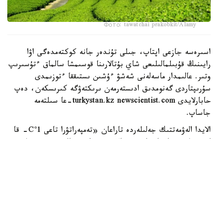
Фото: tawatchai prakobkit/Alamy
اسىرەسە جازعى اپتاپ، جىلى تۇندەر جانە كوكتەمدەگى اۋا
رايىنىڭ قۇبىلمالىلىعى شاي بۇتالارىنا قوسىمشا سالماق ءتۇسىرىپ
وتىر. عالىمدار ماسەلەنى شەشۋ ءۇشىن ىستىققا ءتوزىمدى
سۇرىپتاردى گەنومدىق ادىستەرمەن ىرىكتەۋگە كىرىسكەن، دەپ
حابارلايدى turkystan.kz newscientist.com-عا سىلتەمە
جاساپ.
الايدا الەۋمەتتىك جەلىلەردە تاراعان «تەمپەراتۋرا تاعى 1°C- قا
كوتەرىلسە، ماتچا مۇلدە جوعالادى» دەگەن مالىمدەمەنى عىلىمي
تۇرعىدان دالەلدەنگەن بولجام دەۋگە بولمايدى. قازىرگى
زەرتتەۋلەر كليماتتىڭ جىلىنۋى ءونىم كولەمىن ازايتىپ، جوعارى
ساپالى ماتچانىڭ ءدامىن وزگەرتۋى مۇمكىن ەكەنىن كورسەتەدى.
ءبىراق ناقتى ءبىر گرادۋسقا بايلانعان جويىلۋ شەگى انىقتالعان
جوق.