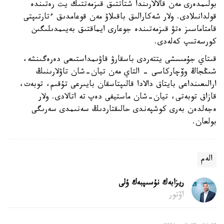
بولىمدەرى مەن قالالارىندا شتاتتىق قىزمەتتىك يت رەتىندە
قولدانىلادى. ولار شەكارالىق باقىلاۋ مەن قوعامدىق ءتارتىپتى
قامتاماسىز ەتۋ قىزمەتىندە جوعارى ايماقتىق بەيىمدىلىگىن
كورسەتىپ كەلەدى.
قىتاي جۇمىسشى يتتەردى باسقارۋ قاۋىمداستىعى دەرەگىنشە،
شىڭجاڭ وۆچاركاسى - التاي مەن تيان-شان تاۋلارىنىڭ
ارالىعىنداعى بايتاق دالادا قالىپتاسقان بايىرعى تۇقىم، توبەت،
قازاق توبەتى، تيان-شان ماستيفى دەپ تە اتالادى. ولار
ەجەلدەن بەرى كوشپەندى حالىقتاردىڭ سەنىمدى سەرىگى
بولعان.
الەم
ريزابەك نۇسىپبەك ۇلى
اۆتور