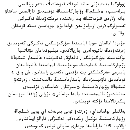
زوولوگيا ينستيتۋتى جانە شوقك قىزمەتتىك يتتەر ورتالىعى
بىرلەسىپ، «شىڭجاڭ وۆچاركاسىنىڭ تۇقىمدىق تازالىعىن ساقتاۋ
جانە ولاردى قىزمەتتىك يت رەتىندە ىرىكتەۋدىڭ نەگىزگى
تەحنولوگيالارىن ازىرلەۋ مەن قولدانۋ» جوباسىن ىسكە قوسقان
بولاتىن.
جۋىردا اتالعان جوبا اياسىندا جۇرگىزىلگەن نەگىزگى گەنومدىق
زەرتتەۋدىڭ ناتيجەلەرى جاريالاندى. ميلليونداعان مۋتاتسيا
نۇكتەسىنە جۇرگىزىلگەن تالداۋلار نەگىزىندە عالىمدار شىڭجاڭ
وۆچاركاسىنىڭ قىتايدىڭ سولتۇستىك ايماعىندا قالىپتاسقان
بايىرعى جەرگىلىكتى يت تۇقىمى ەكەنىن راستادى. ش و ق ك
قوعامدىق قاۋىپسىزدىك باسقارماسىنىڭ مالىمەتىنشە، زەرتتەۋ
شىڭجاڭ وۆچاركاسىنىڭ «سىرتتان اكەلىنگەن تۇقىمدى
جەتىلدىرۋ ناتيجەسىندە پايدا بولعانى» تۋرالى ۇزاققا سوزىلعان
پىكىرتالاسقا نۇكتە قويىلدى.
بەلگىلى بولعانداي، زەرتتەۋ توبى بىرنەشە اي بويى شىڭجاڭ
وۆچاركاسىنىڭ بۇكىل ولكەدەگى نەگىزگى تارالۋ ايماقتارىن
ارالاپ، 109 داراباسقا جوعارى ساپالى تولىق گەنومدىق