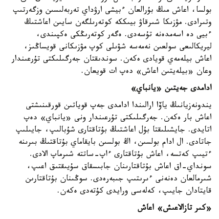
بولسا، اعاش مىڭ بۇرالعان ءبيشى ارۋداي تەربەلىسىن وزگەرتىپ
وتىرادى. مۋزىكا شىرقاۋ بيىككە كوتەرىلگەن سايىن اعاشتىڭ
ءبيى دە اسەمدەنە تۇسەدى. ەگەر كوتەرىڭكى ەكپىندى،
ليريكالىعى سولعىن نەمەسە شۋىلى كوپ مۋزىكانى قويساڭىز،
اعاش بيلەمەي قويادى ەكەن. سوندىقتان جەرگىلىكتى تۇرعىندار
وعان «بيلەيتىن اعاش» دەپ ات قويعان.
ادامدى جەيتىن «يانباي»
يندونەزيانىڭ ياۆا ارالىندا ادامدى جەپ قوياتىن قورقىنىشتى
اعاش بار ەكەن. جەرگىلىكتى تۇرعىندار ونى «يانباي» دەپ
اتايدى. جايشىلىقتا بۇل اعاشتىڭ بۇتاقتارى شۇبالىپ، جايىلىپ
جاتادى. ال ادام بولسىن، اڭ بولسىن بايقاماي بۇتاقتىڭ بىرىنە
ءتيىپ كەتسە، اعاش بۇتاقتارى ءاپ-ساتتە شىرماپ الادى.
سونداي-اق اعاش بۇتاقتارىنان جابىسقاق سۇيىقتىق اعىپ،
شىرمالعان دەنەنى ءىرىتىپ جىبەرەدى. سوڭىنان بۇتاقتارىن
قايتادان جايىپ، كەلەسى ورايدى كۇتەدى ەكەن.
«كىر تازالاعىش» اعاش