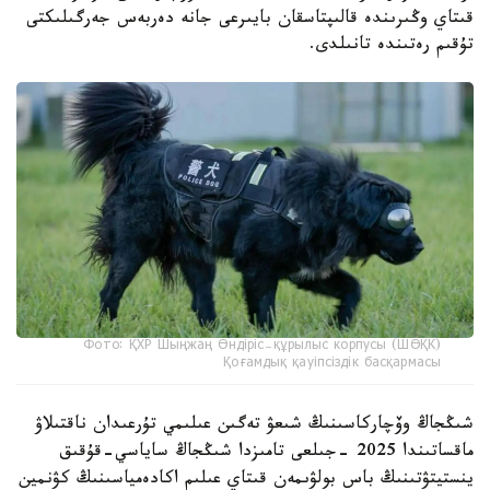
قىتاي وڭىرىندە قالىپتاسقان بايىرعى جانە دەربەس جەرگىلىكتى
تۇقىم رەتىندە تانىلدى.
Фото: ҚХР Шыңжаң Өндіріс-құрылыс корпусы (ШӨҚК)
Қоғамдық қауіпсіздік басқармасы
شىڭجاڭ وۆچاركاسىنىڭ شىعۋ تەگىن عىلىمي تۇرعىدان ناقتىلاۋ
ماقساتىندا 2025 -جىلعى تامىزدا شىڭجاڭ ساياسي-قۇقىق
ينستيتۋتىنىڭ باس بولۋىمەن قىتاي عىلىم اكادەمياسىنىڭ كۋنمين