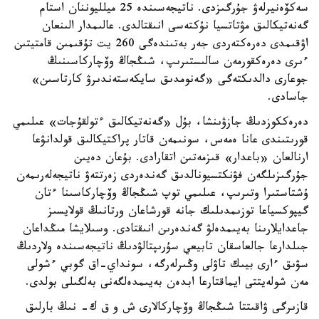
سەكۆەنيرلەۋ جۇرگىزدى. ناتيجەسىندە 25 ميلليوننان استام
گەنەتيكالىق مۋتاتسيا نۇكتەسى انىقتالدى. عالىمدار الىنعان
اۋقىمدى دەرەكتەردى جەر بەتىندەگى 260 يت تۇقىمىن قامتيتىن
ءىرى دەرەكقورمەن سالىستىرىپ، شىڭجاڭ وۆچاركاسىنىڭ
جوعارى دالدىكتەگى «گەنومدىق سايكەستەندىرۋ كارتاسىن»
جاسادى.
دەرەككوزدىڭ جازۋىنشا، بۇل «گەنەتيكالىق ءتولقۇجات» عىلىمي
قورىتىندى عانا ەمەس، سونىمەن قاتار پراكتيكالىق قولدانۋعا
ارنالعان «باعدار» قىزمەتىن اتقارادى. بۇعان دەيىن
جۇرگىزىلگەن فۋنكتسيونالدىق گەندەردى زەرتتەۋ ناتيجەلەرىمەن
ۇشتاستىرا وتىرىپ، عىلىمي توپ شىڭجاڭ وۆچاركاسىنا ءتان
گيپوكسياعا توزىمدىلىك جانە قورشاعان ورتانىڭ قولايسىز
جاعدايلارىنا بەيىمدەلۋ گەندەرىن انىقتادى. وسىلايشا مىڭداعان
جىلدارعا جالعاسقان تابيعي سۇرىپتالۋدىڭ ناتيجەسىندە ولاردىڭ
سۋىق ءارى بيىك تاۋلى وڭىرلەرگە، سونداي-اق گوبي ءشولى
مەن شولەيتتى ايماقتارعا ابدەن بەيىمدەلگەنى بەلگىلى بولدى.
قازىرگى ۋاقىتتا شىڭجاڭ وۆچاركالارى ش و ق ك- نىڭ بارلىق