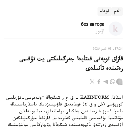
الەم
قوعام
без автора
اۆتور
17:24, 08 تامىز 2026
قازاق توبەتى قىتايدا جەرگىلىكتى يت تۇقىمى
رەتىندە تانىلدى
استانا. KAZINFORM – ق ح ر شىڭجاڭ ءوندىرىس-قۇرىلىس
كورپۋسى (ش و ق ك) قوعامدىق قاۋىپسىزدىك باسقارماسىنىڭ
باسپا ءسوز قىزمەتىنەن بەلگىلى بولعانداي، ميلليونداعان
مۋتاتسيا نۇكتەسىن قامتيتىن گەنومدىق كارتاعا جۇرگىزىلگەن
اۋقىمدى زەرتتەۋ ناتيجەسىندە شىڭجاڭ وۆچاركاسى سولتۇستىك