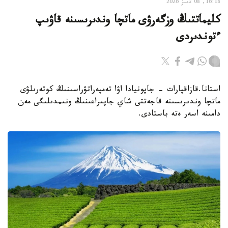
16:18, 08 تامىز 2026
كليماتتىڭ وزگەرۋى ماتچا وندىرىسىنە قاۋىپ
ءتوندىردى
استانا.قازاقپارات - جاپونيادا اۋا تەمپەراتۋراسىنىڭ كوتەرىلۋى
ماتچا وندىرىسىنە قاجەتتى شاي جاپىراعىنىڭ ونىمدىلىگى مەن
دامىنە اسەر ەتە باستادى.