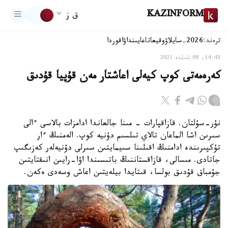
KAZINFORM
ق ز
ترەند:
2026-سايلاۋ
وقيعا
تاعايىنداۋ
اقوردا
14:45, 09 شىلدە 2021
كەرەمەتى كوپ كيەلى اعاشتار مەن قۇپيا قۇدىق
نۇر-سۇلتان. قازاقپارات - مىنا جالعاندا ادامزات بالاسى ءالى
سىرىن اشا الماعان تالاي تىلسىم دۇنيە كوپ. الەمنىڭ ءار
تۇكپىرىندە ادامنىڭ اقىلىنا سىيمايتىن سىرلى دۇنيەلەر كەزىگىپ
جاتادى. مىسالى، قازاقستاننىڭ باتىسىندا اۋا-رايىن انىقتايتىن
جۇمباق قۇدىق بولسا، قىتايدا بيلەيتىن اعاش وسەدى ەكەن.