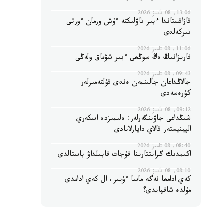
13:06, 08 تامىز 2026
قازاقستاندا ءبىر تاۋلىكتە ءۇش ورمان ءورتى
تىركەلدى
11:06, 08 تامىز 2026
فاريزانىڭ ەڭ سوڭعى ءبىر شۋماق ولەڭى
09:43, 08 تامىز 2026
جالاڭداعان جالىنمەن ەندى قۇلتەمىرلەر
كۇرەسەدى
09:12, 08 تامىز 2026
شىڭداعى جاۋىنگەرلەر: ەلىمىزدە اسكەري
الپينيستەر قالاي دايارلانادى
08:40, 08 تامىز 2026
اكىمدىك گرانتتارىنا قۇجات قابىلداۋ باستالدى
08:10, 08 تامىز 2026
كەي ادامعا نەگە ماسا ءۇيىر، ال كەي ادامدى
مۇلدە شاقپايدى؟