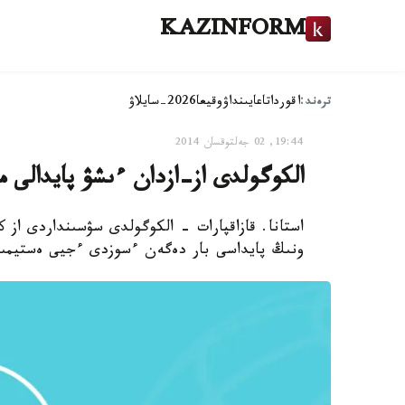
KAZINFORM
ترەند:
اقوردا
تاعايىنداۋ
وقيعا
2026-سايلاۋ
19:44, 02 جەلتوقسان 2014
الكوگولدى از-ازدان ءىشۋ پايدالى ما
استانا. قازاقپارات - الكوگولدى سۋسىنداردى از ك
ونىڭ پايداسى بار دەگەن ءسوزدى ءجيى ەستيمىز