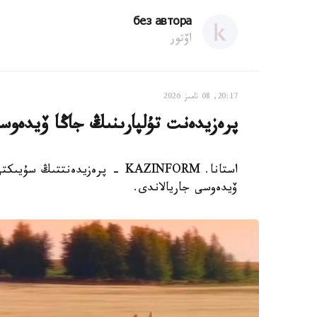
без автора
اۆتور
20:17, 08 تامىز 2026
پرەزيدەنت تۇلپارىنىڭ جاڭا ۆيدەوسى
استانا. KAZINFORM - پرەزيدەنت
ۆيدەوسى جاريالاندى.