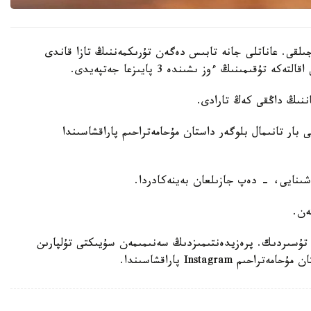
لقى. عاناتلى جانە تابىس دەگەن تۇرىكمەننىڭ تازا قاندى
قىمىنىڭ ءوز ىشىندە 3 پايىزعا جەتپەيدى.
ننىڭ داڭقى كەڭ تارادى.
نان استام وقىرمانى بار تانىمال بلوگەر داستان مۇحامەتراحىم پاراقشاسىندا
ىنايى، - دەپ جازىلعان بەينەكادردا.
ەن.
ا تۇسىردىك. پرەزيدەنتىمىزدىڭ سەنىمىمەن سۇيىكتى تۇلپارىن
Instagr پاراقشاسىندا.