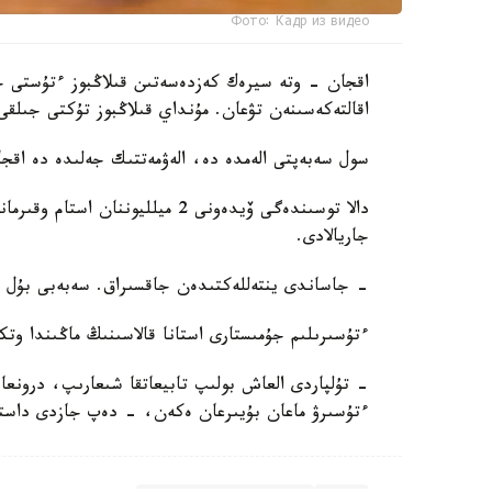
Фото: Кадр из видео
اقجان - وتە سيرەك كەزدەسەتىن قىلاڭبوز ءتۇستى جى
اقالتەكەسىنەن تۋعان. مۇنداي قىلاڭبوز تۇكتى جىلقى اقالتەكە تۇ
سول سەبەپتى الەمدە دە، الەۋمەتتىك جەلىدە دە اقجا
دالا توسىندەگى ۆيدەونى 2 ميلليون
جاريالادى.
- جاساندى ينتەللەكتىدەن جاقسىراق. سەبەبى بۇل ش
ءتۇسىرىلىم جۇمىستارى استانا قالاسىنىڭ ماڭىندا وتك
- تۇلپاردى العاش بولىپ تابيعاتقا شىعارىپ، درونع
ءتۇسىرۋ ماعان بۇيىرعان ەكەن، - دەپ جازدى داستان مۇحامەتراحىم am