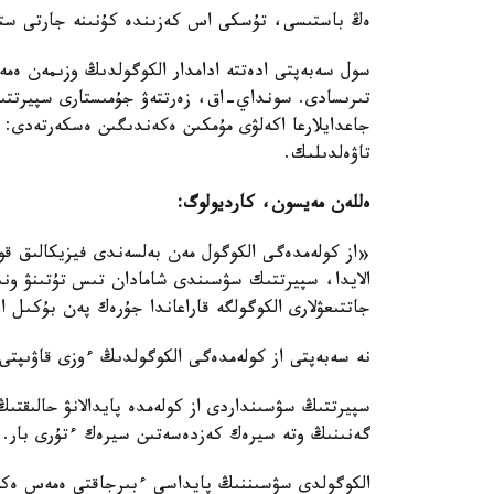
ەڭ باستىسى، تۇسكى اس كەزىندە كۇنىنە جارتى ستاق
سول سەبەپتى ادەتتە ادامدار الكوگولدىڭ وزىمەن ە
تىرىسادى. سونداي-اق، زەرتتەۋ جۇمىستارى سپيرتتى
جاعدايلارعا اكەلۋى مۇمكىن ەكەندىگىن ەسكەرتەدى:
تاۋەلدىلىك.
ەللەن مەيسون، كارديولوگ:
«از كولەمدەگى الكوگول مەن بەلسەندى فيزيكالىق قوز
الايدا، سپيرتتىك سۋسىندى شامادان تىس تۇتىنۋ ونى
جاتتىعۋلارى الكوگولگە قاراعاندا جۇرەك پەن بۇكىل ا
نە سەبەپتى از كولەمدەگى الكوگولدىڭ ءوزى قاۋىپتى
گەنىنىڭ وتە سيرەك كەزدەسەتىن سيرەك ءتۇرى بار.
الكوگولدى سۋسىننىڭ پايداسى ءبىرجاقتى ەمەس ەكەن