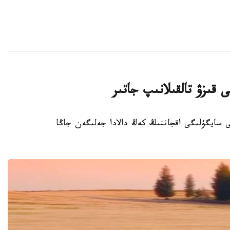
 قىزۋ تالقىلانىپ جاتىر
تىڭ سۇيىكتى سايگۇلىگى اقجاننىڭ كەڭ دالادا جەلىگەن جاڭا