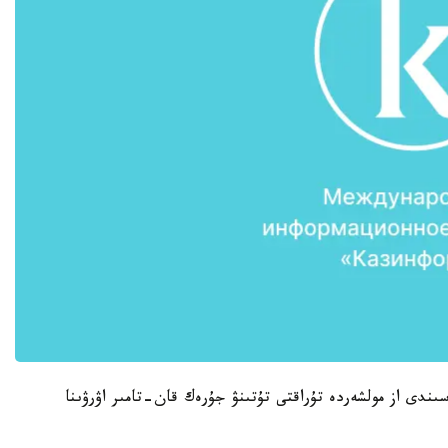
ندى از مولشەردە تۇراقتى تۇتىنۋ جۇرەك قان-تامىر اۋرۋىنا