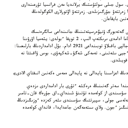
باستادى. سول جىلى سولتۇستىك يرلانديا مەن فرانسيا تۇرعىندارى
اراسىندا زەرتتەۋ جۇرگىزىلدى. زەرتتەۋ اۆتورلارى الكوگولدىڭ
نىن بايقاعان.
 گەتەبورگ ۋنيۆەرسيتەتىنىڭ جانىنداعى سالگرەنسك
اكادەمياسىنىڭ قىزمەتكەرلەرى جۇرگىزدى. ولار ءبىرشاما ادامدى ىرىكتەپ الىپ، 2 توپقا ءبولدى: يشەميا اۋرۋىنا
(جۇرەك اۋرۋىنىڭ ءتۇرى) شالدىققان 618 ادام جانە جالپى باقىلاۋ توبىنداعى 2921 ادام. بۇل ادامداردىڭ بارلىعىنا:
 ءجيى ىشەتىنى، تەمەكى شەگۋ-شەكپەۋى، بوس ۋاقىتتا نە
قويىلدى.
دىڭ اعزاسىنا پايدالى نە پايدالى ەمەس ەكەنىن انىقتاي الادى»
سىندا سەتر گەنىنىڭ ەرەكشە ءتۇرى بار ادامداردى ىزدەي
 سۋسىندى از كولەمدە تۇتىنۋ شىنداي-اق جۇرەك قان-تامىر
 كەلەسى جولى، سپيرتتىك سۋسىندى ىشەر كەزدە ءوزىڭىزدىڭ
ى انىقتاپ العانىڭىز ءجون. ولاي ىستەمەگەن جاعدايدا، قانداي كولەمدە