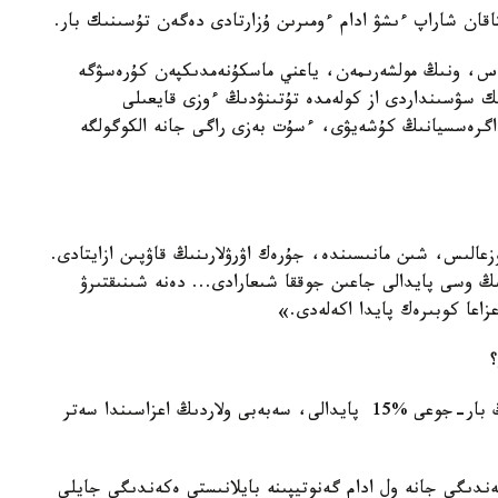
ان شاراپ ءىشۋ ادام ءومىرىن ۇزارتادى دەگەن تۇسىنىك بار.
مەس، ونىڭ مولشەرىمەن، ياعني ماسكۇنەمدىكپەن كۇرەسۋگە
ك سۋسىنداردى از كولەمدە تۇتىنۋدىڭ ءوزى قايعىلى
 اگرەسسيانىڭ كۇشەيۋى، ءسۇت بەزى راگى جانە الكوگولگە
عالىس، شىن مانىسىندە، جۇرەك اۋرۋلارىنىڭ قاۋپىن ازايتادى.
ڭ وسى پايدالى جاعىن جوققا شىعارادى... دەنە شىنىقتىرۋ
عزاعا كوبىرەك پايدا اكەلەدى.»
؟
سپيرتتىڭ سۋسىنداردى از كولەمدە پايدالانۋ حالىقتىڭ بار-جوعى %15 پايدالى، سەبەبى ولاردىڭ اعزاسىندا سەتر
دىگى جانە ول ادام گەنوتيپىنە بايلانىستى ەكەندىگى جايلى