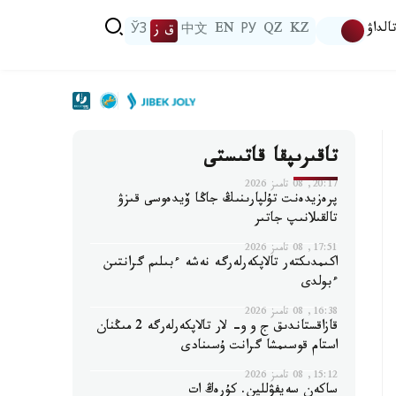
الداۋ
KZ
QZ
РУ
EN
中文
ق ز
ЎЗ
تاقىرىپقا قاتىستى
20:17, 08 تامىز 2026
پرەزيدەنت تۇلپارىنىڭ جاڭا ۆيدەوسى قىزۋ
تالقىلانىپ جاتىر
17:51, 08 تامىز 2026
اكىمدىكتەر تالاپكەرلەرگە نەشە ءبىلىم گرانتىن
ءبولدى
16:38, 08 تامىز 2026
قازاقستاندىق ج و و- لار تالاپكەرلەرگە 2 مىڭنان
استام قوسىمشا گرانت ۇسىنادى
15:12, 08 تامىز 2026
ساكەن سەيفۋللين. كۇرەڭ ات