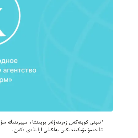
ءتىپتى كوپتەگەن زەرتتەۋلەر بويىنشا، سپيرتتىك سۋسى
شالدىعۋ مۇمكىندىگىن بەلگىلى ازايتادى ەكەن.