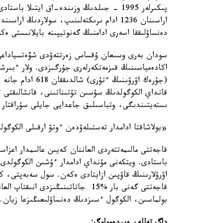
پىكىرلەر 1995 - جىلدىڭ وزىندە-اق ايتىلا 
اراسىنان 1236 ادام ىرىكتەلىنىپ، سولاردىڭ 
دەنساۋلىققا اسەرى ادامنىڭ گەنوتيپىنە بايلانىستى ەكە
سودان بەرى وسىعان ۇقساس زەرتتەۋدى شۆەتسياداعى
قانداي الكوگولدىڭ سۋسىن تۇتىناتىنى، قانشالىقتى
ىستەيتىندىگى، وتباسىلىق جاعدايى جايلى سۇراقتار 
«بولاشاقتا ادامدار تەستىلەۋدەن ءوتۋ ارقىلى الكوگول
قاجەتتى مالىمەتتەردى العاننان كەيىن عالىمدار اعزا
باستادى. ويتكەنى مۇنداي ادامدار ءۇشىن الكوگولدى
اۋرۋلارىنىڭ قاۋپىن ازايتادى ەكەن. سول سەبەپتى،
قاجەتتى گەنى بار %15 جاتاتىنىڭىزد
بولماسىن، الكوگول ءسىزدىڭ دەنساۋلىعىڭىزعا زيان.