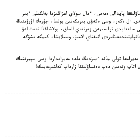
ۋلىققا پايدالى ەمەس، ءدال سولاي اعزاڭىزدا بەلگىلى ءبىر
ى. ال ەگەر، وسى ەكەۋى بىرىگەتىن بولسا، جۇرەك اۋرۋىنىڭ
ى جاعدايدى تولىعىمەن زەرتتەي الساق، بولاشاقتا تەستىلەۋ
دىعىڭىزدى نە جاتپايتىندىعىڭىزدى انىقتاي الامىز. وسىلايشا، كىمگە ىشۋگە
ى مەيرامعا تولى جانە ءبىزدىڭ ەلدە مەيرامداردا وسى سپيرتتىك
تاپ وتەمىن دەپ دەنساۋلىققا زارداپ كەلتىرمەيىك!