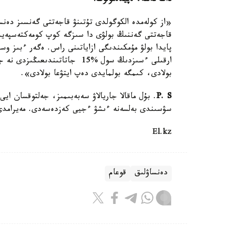
داگ تەللە، ەپيدەمولوگ:
«از كولەمدە الكوگولدى تۇتىنۋ قاجەتتى گەنسىز دەنسا
قاجەتتى گەننىڭ بولۋى دا سىزگە كوپ كومەكتەسپەيد
پايدا بولۋ مۇمكىندىگى ازاياتىنى راس. ەگەر ءبىز وس
ارقىلى ءسىزدىڭ سول %15 جاتاتىن
بولادى، كىمگە بولمايدى دەپ ايتۋعا بولادى».
P. S
. بۇل ماقالا جاريالاۋ سەبەبىمىز، جەلتوقسان اي
سۋسىندى بەلسەنە ءىشۋ ءجيى كەزدەسەدى. مەيرامدى ا
El.kz
دەنساۋلىق
قوعام