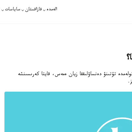
الەمدە
قازاقستان
ساياسات
ت
؟
ولەمدە تۇتىنۋ دەنساۋلىققا زيان ەمەس، قايتا كەرىسىنشە
.