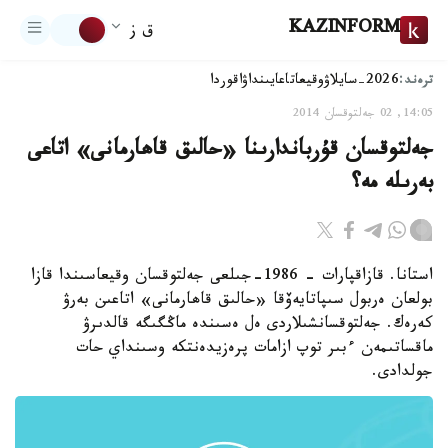
KAZINFORM
ق ز
ترەند:
2026-سايلاۋ
وقيعا
تاعايىنداۋ
اقوردا
14:05, 02 جەلتوقسان 2014
جەلتوقسان قۇرباندارىنا «حالىق قاھارمانى» اتاعى
بەرىلە مە؟
استانا. قازاقپارات - 1986-جىلعى جەلتوقسان وقيعاسىندا قازا
بولعان ەربول سىپاتايەۆقا «حالىق قاھارمانى» اتاعىن بەرۋ
كەرەك. جەلتوقسانشىلاردى ەل ەسىندە ماڭگىگە قالدىرۋ
ماقساتىمەن ءبىر توپ ازامات پرەزيدەنتكە وسىنداي حات
جولدادى.