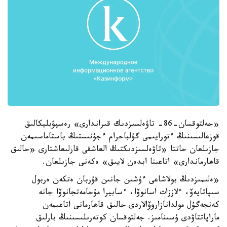
«جەلتوقسان-86- تاۋەلسىزدىك قىراندارى» رەسپۋبليكالىق
قوزعالىسىنىڭ ءتورايىمى گۇلباحرام ءجۇنىستىڭ باستاماسىمەن
جازىلعان حاتتا «تاۋەلسىزدىكتىڭ العاشقى قارلىعاشتارى «حالىق
قاھارماندارى» اتاعىنا ابدەن لايىق» ەكەنى جازىلعان.
«ەلىمىزدىڭ بولاشاعى ءۇشىن جانىن قۇربان ەتكەن ەربول
سىپاتايەۆ، ءلاززات اسانوۆا، ءسابيرا مۇحامەتجانوۆا جانە
كەنجەگۇل مولدانازاروۆالاردى حالىق قاھارمانى اتاعىمەن
ماراپاتتاۋدى ۇسىنامىز. جەلتوقسان كوتەرىلىسىنىڭ بارلىق