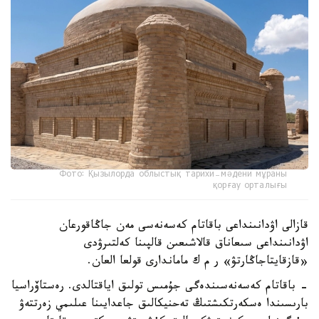
Фото: Қызылорда облыстық тарихи-мәдени мұраны
қорғау орталығы
قازالى اۋدانىنداعى باقاتام كەسەنەسى مەن جاڭاقورعان
اۋدانىنداعى سىعاناق قالاشىعىن قالپىنا كەلتىرۋدى
«قازقايتاجاڭارتۋ» ر م ك ماماندارى قولعا العان.
- باقاتام كەسەنەسىندەگى جۇمىس تولىق اياقتالدى. رەستاۆراسيا
بارىسىندا ەسكەرتكىشتىڭ تەحنيكالىق جاعدايىنا عىلىمي زەرتتەۋ