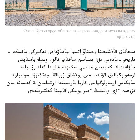
Фото: Қызылорда облыстық тарихи-мәдени мұраны қорғау
орталығы
سىعاناق قالاشىعىنا رەستاۆراتسيا جاساۋداعى نەگىزگى ماقسات -
تاريحي-مادەني مۇرا نىسانىن ساقتاپ قالۋ، ونىڭ باستاپقى
ساۋلەتتىك كەلبەتىن عىلىمي نەگىزدە قالپىنا كەلتىرۋ جانە
ارحەولوگيالىق قۇندىلىعىن بولاشاق ۇرپاققا جەتكىزۋ. جوسپارعا
سايكەس ارحەولوگيالىق قازبا بارىسىندا ارشىلعان 2 كەسەنە مەن
تۇرعىن ءۇي ورنىنىڭ ءبىر بولىگى قالپىنا كەلتىرىلەدى.