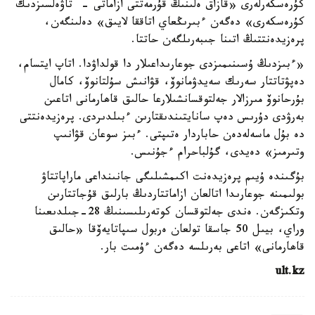
كۇرەسكەرلەرى «قازاق ەلىنىڭ قۇرمەتتى ازاماتى - تاۋەلسىزدىك
كۇرەسكەرى» دەگەن ءبىرىڭعاي اتاققا لايىق» دەلىنگەن،
پرەزيدەنتتىڭ اتىنا جىبەرىلگەن حاتتا.
«ءبىزدىڭ ۇسىنىمىزدى جوعارىداعىلار دا قولداۋدا. اتاپ ايتسام،
دەپۋتاتتار سەرىك سەيدۋمانوۆ، قۋانىش سۇلتانوۆ، كامال
بۇرحانوۆ مىرزالار جەلتوقسانشىلارعا حالىق قاھارمانى اتاعىن
بەرۋدى دۇرىس دەپ سانايتىندىقتارىن ءبىلدىردى. پرەزيدەنتتى
دە بۇل ماسەلەدەن حاباردار ەتىپتى. ءبىز سوعان قۋانىپ
وتىرمىز» دەيدى، گۇلباحرام ءجۇنىس.
بۇگىندە ۇيىم پرەزيدەنت اكىمشىلىگى جانىنداعى ماراپاتتاۋ
بولىمىنە جوعارىدا اتالعان ازاماتتاردىڭ بارلىق قۇجاتتارىن
وتكىزگەن. ەندى جەلتوقسان كوتەرىلىسىنىڭ 28-جىلدىعىنا
وراي، بيىل 50 جاسقا تولعان ەربول سىپاتايەۆقا «حالىق
قاھارمانى» اتاعى بەرىلسە دەگەن ءۇمىت بار.
ult.kz