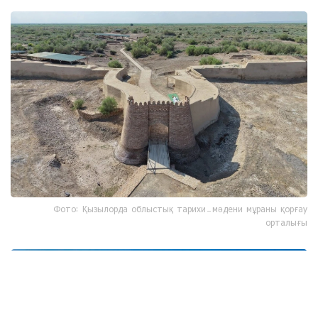
Фото: Қызылорда облыстық тарихи-мәдени мұраны қорғау
орталығы