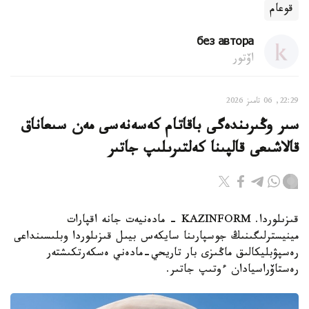
قوعام
без автора
اۆتور
22:29, 06 تامىز 2026
سىر وڭىرىندەگى باقاتام كەسەنەسى مەن سىعاناق
قالاشىعى قالپىنا كەلتىرىلىپ جاتىر
قىزىلوردا. KAZINFORM - مادەنيەت جانە اقپارات
مينيسترلىگىنىڭ جوسپارىنا سايكەس بيىل قىزىلوردا وبلىسىنداعى
رەسپۋبليكالىق ماڭىزى بار تاريحي-مادەني ەسكەرتكىشتەر
رەستاۆراسيادان ءوتىپ جاتىر.