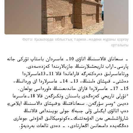
Фото: Қызылорда облыстық тарихи-мәдени мұраны қорғау
орталығы
- سىعاناق قالاسىنىڭ اتاۋى 10- عاسىردان باستاپ تۇركى جانە
پارسى-اراب تاريحشىلارىنىڭ جازبالارىندا كەزدەسەدى.
ورتاعاسىرلىق دەرەكتەرگە قاراعاندا قالا 11-13عاسىرلاردا
دەشتى- قىپشاق ەلىنىڭ، 13- 14- عاسىرلاردا اق وردانىڭ،
15- 17- عاسىرلاردا قازاق حاندىعىنىڭ ەلورداسى بولعان.
ءتۇرلى تاريحي كەزەڭدى باسىنان وتكىزگەن قالا 18-عاسىرعا
دەيىن ءومىر سۇرگەن. سىعاناقتىڭ «قىپشاق دالاسىنىڭ ايلاعى»
دەپ اتالۋى ايگىلى ۇلى جىبەك جولى بويىنداعى قالانىڭ
شارۋاشىلىعى مەن الەۋمەتتىك-ەكونوميكالىق الەۋەتى جوعارى
دەڭگەيدە دامىعانىن اڭعارتادى، - دەدى تالعات بەرديەۆ.