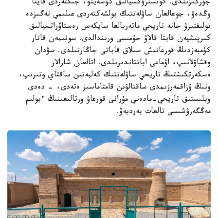
جۇرگىزىلدى. كونسترۋكسيالىق كۇشەيتۋ، جىكتەردى قايتا
وڭدەۋ، جوعالعان ساۋلەتتىك بولشەكتەردى عىلىمي نەگىزدە
تولىقتىرۋ جانە تاريحي ماتەريالعا سايكەس رەستاۆراتسيالىق
كىرپىشپەن قايتا قالاۋ جۇمىسى ورىندالدى. سونىمەن قاتار
كۇمبەزدىڭ قورعانىش سىلاق قاباتى جاڭارتىلدى. سۋدان
وقشاۋلانىپ، اۋماعى اباتتاندىرىلدى. اتالعان شارالار
ەسكەرتكىشتىڭ تاريحي ساۋلەتتىك كەلبەتىن ساقتاي وتىرىپ،
ونىڭ ۇزاقمەرزىمدى ساقتالۋىن قامتاماسىز ەتەدى، - دەدى
وبلىستىق تاريحي-مادەني مۇرانى قورعاۋ ورتالىعىنىڭ ءبولىم
مەڭگەرۋشىسى تالعات بەرديەۆ.