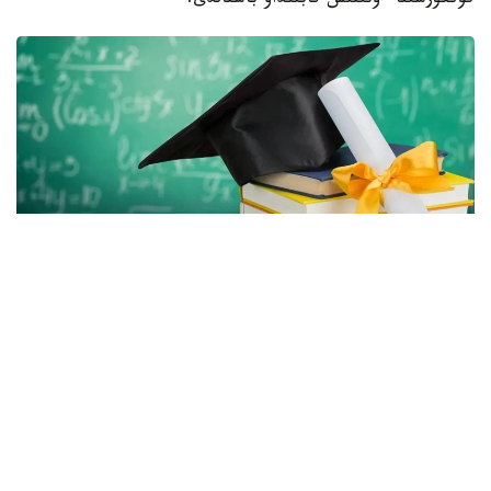
كونكۋرسىنا ءوتىنىش قابىلداۋ باستالدى.
Фото: Gov.kz
بيىل اكىمدىكتەر باكالاۆريات، ماگيستراتۋرا جانە رەزيدەنتۋرا
باعدارلامالارى بويىنشا بارلىعى 2392 ءبىلىم گرانتىن ءبولدى،
دەپ حابارلايدى عىلىم جانە جوعارى ءبىلىم مينيسترلىگى.
جىل سايىن اكىمدىكتەر وڭىرلەرگە قاجەتتى جانە باسىم باعىتتار
بويىنشا مامانداردى ماقساتتى دايارلاۋ ءۇشىن ءبىلىم بەرۋ