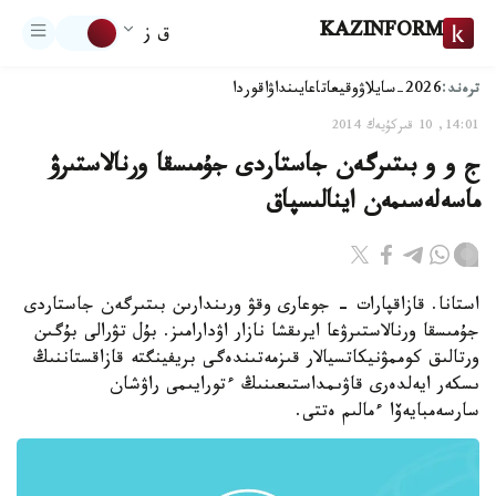
KAZINFORM
ق ز
ترەند:
2026-سايلاۋ
وقيعا
تاعايىنداۋ
اقوردا
14:01, 10 قىركۇيەك 2014
ج و و بىتىرگەن جاستاردى جۇمىسقا ورنالاستىرۋ
ماسەلەسىمەن اينالىسپاق
استانا. قازاقپارات - جوعارى وقۋ ورىندارىن بىتىرگەن جاستاردى
جۇمىسقا ورنالاستىرۋعا ايرىقشا نازار اۋدارامىز. بۇل تۋرالى بۇگىن
ورتالىق كوممۋنيكاتسيالار قىزمەتىندەگى بريفينگتە قازاقستاننىڭ
ىسكەر ايەلدەرى قاۋىمداستىعىنىڭ ءتورايىمى راۋشان
سارسەمبايەۆا ءمالىم ەتتى.