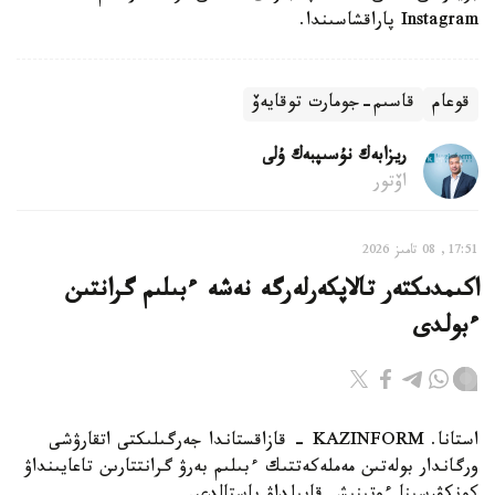
Instagram پاراقشاسىندا.
قوعام
قاسىم-جومارت توقايەۆ
ريزابەك نۇسىپبەك ۇلى
اۆتور
17:51, 08 تامىز 2026
اكىمدىكتەر تالاپكەرلەرگە نەشە ءبىلىم گرانتىن
ءبولدى
استانا. KAZINFORM - قازاقستاندا جەرگىلىكتى اتقارۋشى
ورگاندار بولەتىن مەملەكەتتىك ءبىلىم بەرۋ گرانتتارىن تاعايىنداۋ