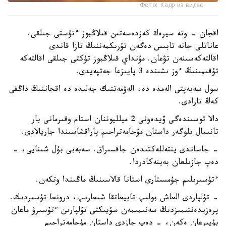
Фото: Кадр из видео
اقجان - وتە سيرەك كەزدەسەتىن قىلاڭبوز ءتۇستى جىلقى.
عاناتلى جانە تابىس دەگەن تۇرىكمەننىڭ تازا قاندى
اقالتەكەسىنەن تۋعان. مۇنداي قىلاڭبوز تۇكتى جىلقى اقالتەكە
تۇقىمىنىڭ ءوز ىشىندە 3 پايىزعا جەتپەيدى.
سول سەبەپتى الەمدە دە، الەۋمەتتىك جەلىدە دە اقجاننىڭ داڭقى
كەڭ تارادى.
دالا توسىندەگى ۆيدەونى 2 ميلليوننان استام وقىرمانى بار
تانىمال بلوگەر داستان مۇحامەتراحىم پاراقشاسىندا جاريالادى.
- جاساندى ينتەللەكتىدەن جاقسىراق. سەبەبى بۇل شىنايى، -
دەپ جازىلعان بەينەكادردا.
ءتۇسىرىلىم جۇمىستارى استانا قالاسىنىڭ ماڭىندا وتكەن.
- تۇلپاردى العاش بولىپ تابيعاتقا شىعارىپ، درونعا تۇسىردىك.
پرەزيدەنتىمىزدىڭ سەنىمىمەن سۇيىكتى تۇلپارىن ءتۇسىرۋ ماعان
بۇيىرعان ەكەن، - دەپ جازدى داستان مۇحامەتراحىم