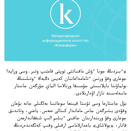
«ءبىزدىڭ جوبا ءۇش ماقساتتى توپتى قامتىپ وتىر. وسى ورايدا
جوعارى وقۋ ورنىن ءتامامداعاننان كەيىن ەڭبەك ءوتىلىنىڭ
بولماۋىنا بايلانىستى جۇمىسقا ورنالاسا الماي جۇرگەن جاستار
ماسەلەسىنە نازار اۋدارىلادى.
بۇل جاستارعا وسى تۇستا قيىنعا سوعاتىنا بەلگىلى جانە بۇعان
وقۋدى بىتىرگەن جاس ماماندار كىنالى ەمەس. ياعني، وتاندىق
جوعارى وقۋ ورىندارىنان جاقسى ءبىلىم الىپ شىققاندارمەن
قاتار، «بولاشاق» باعدارلاماسى ارقىلى وقىپ كەلگەندەردىڭ