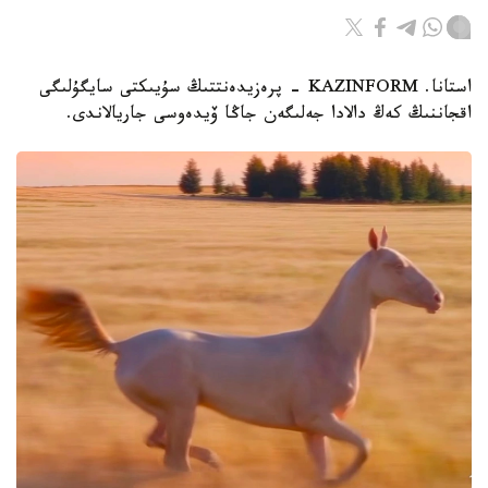
استانا. KAZINFORM - پرەزيدەنتتىڭ سۇيىكتى سايگۇلىگى
اقجاننىڭ كەڭ دالادا جەلىگەن جاڭا ۆيدەوسى جاريالاندى.