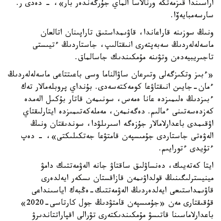
اراسىندا قىزمەتكە ورنالاسا الماي جۇرگەندەر بار»، - دەدى ر.
سارسەمبايەۆا.
ونىڭ سوزىنە قاراعاندا، قاۋىمداستىق تاراپىنان اتالعان
ماسەلەلەردىڭ سەبەپتەرى انىقتالىپ، جاستاردىڭ ءتيىستى
تاجىريبيەدەن وتۋىنە مۇمكىندىك جاسالماق.
«ءبىز وتكىزگەلى وتىرعان ساۋالناما وسى باعىتتاعى ماسەلەلەردىڭ
ءمان-جايىن انىقتاۋعا كومەكتەسەدى. بۇنداي پروبلەمالار تەك
ءبىزدىڭ ەلىمىزدە عانا ەمەس، سونىمەن قاتار بۇكىل الەمدە
كەزدەسەتىنى ءمالىم. دەگەنمەن، مەملەكەتىمىزدە ايتارلىقتاي
اۋقىمدى باعدارلامالار جۇزەگە اسىرىلۋدا، سوندىقتان ونىڭ
الەۋەتى جاستاردى جۇمىسپەن قامتۋعا جەتكىلىكتى»، - دەپ
ءتۇيدى ءتورايىم.
ايتا كەتەيىك، دەنساۋلىق ساقتاۋ جانە الەۋمەتتىك دامۋ
مينيسترلىگىنىڭ قولداۋىمەن قازاقستان ىسكەر ايەلدەرى
قاۋىمداستىعى ايەلدەردىڭ الەۋمەتتىك-ەڭبەك اياسىنداعى
قۇقىقتارى مەن «جۇمىسپەن قامتۋدىڭ جول كارتاسى-2020»
باعدارلاماسىنا قاتىسۋ مۇمكىندىكتەرى تۋرالى اقپاراتتاندىرۋ