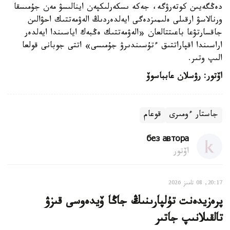
دەڭگەيىن كوتەرۋگە، جەكە ىسكەرلىكپەن اينالىسۋ مەن جۇمىسقا
ورنالاسۋ ارقىلى ەلىمىزدەگى ايەلدەردىڭ الەۋمەتتىك احۋالىن
جاقسارتۋعا باعىتتالعان «الەۋمەتتىك ەڭبەك اياسىندا ايەلدەر
اراسىندا اقپاراتتىق ءتۇسىندىرۋ جۇمىسى» اتتى جوبانى قولعا
الىپ وتىر.
اۆتور: رۋسلان عابباسوۆ
جاستار ءومىرى
قوعام
без автора
اۆتور
20:17, 08 تامىز 2026
پرەزيدەنت تۇلپارىنىڭ جاڭا ۆيدەوسى قىزۋ
تالقىلانىپ جاتىر