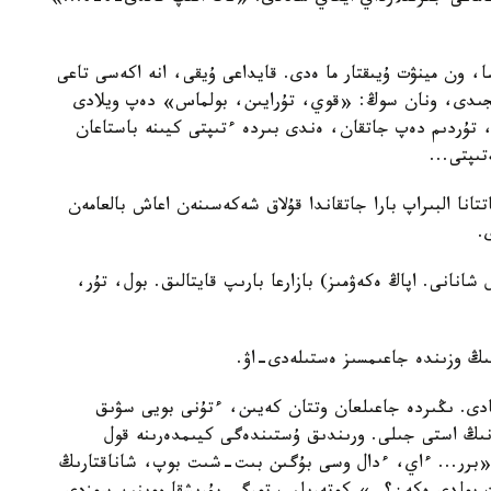
 ون مينۋت ۇيىقتار ما ەدى. قايداعى ۇيقى، انە اكەسى تاعى
جىدى، ونان سوڭ: «قوي، تۇرايىن، بولماس» دەپ ويلادى
ە، تۇردىم دەپ جاتقان، ەندى بىردە ءتىپتى كيىنە باستاعان
ىپتى...
انا البىراپ بارا جاتقاندا قۇلاق شەكەسىنەن اعاش بالعامەن
.
انانى. اپاڭ ەكەۋمىز) بازارعا بارىپ قايتالىق. بول، تۇر،
ڭ وزىندە جاعىمسىز ەستىلەدى-اۋ.
تادى. ىڭىردە جاعىلعان وتتان كەيىن، ءتۇنى بويى سۋىق
نىڭ استى جىلى. ورىندىق ۇستىندەگى كيىمدەرىنە قول
برر... ءاي، ءدال وسى بۇگىن بىت-شىت بوپ، شاناقتارىڭ