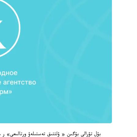
بۇل تۋرالى بۇگىن « ۇلتتىق تەستىلەۋ ورتالىعى» ر م