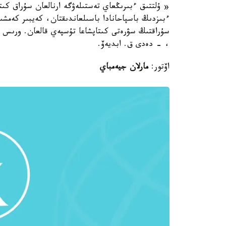
« ۇلتتىق ءبىرىڭعاي تەستىلەۋگە ارنالعان سۇراق كىت
ءبىزدىڭ باسپاحانادا باسىلعاندىقتان، كەيبىر كەمشىلى
سۇراقتىڭ سۋرەتى كىتاپشاعا تۇسپەي قالعان. ورىس ء
، - دەدى ق. ابديەۆ.
اۆتور:
مارلان جيەمباي