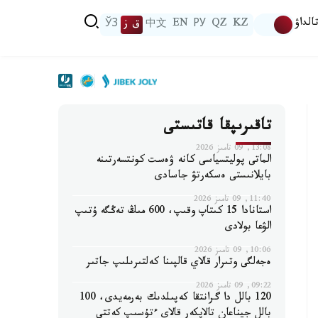
الداۋ
KZ
QZ
РУ
EN
中文
ق ز
ЎЗ
تاقىرىپقا قاتىستى
13:08, 09 تامىز 2026
الماتى پوليتسياسى كانە ۋەست كونتسەرتىنە
بايلانىستى ەسكەرتۋ جاسادى
11:40, 09 تامىز 2026
استانادا 15 كىتاپ وقىپ، 600 مىڭ تەڭگە ۇتىپ
الۋعا بولادى
10:06, 09 تامىز 2026
ەجەلگى وتىرار قالاي قالپىنا كەلتىرىلىپ جاتىر
09:22, 09 تامىز 2026
120 بالل دا گرانتقا كەپىلدىك بەرمەيدى، 100
بالل جيناعان تالاپكەر قالاي ءتۇسىپ كەتتى