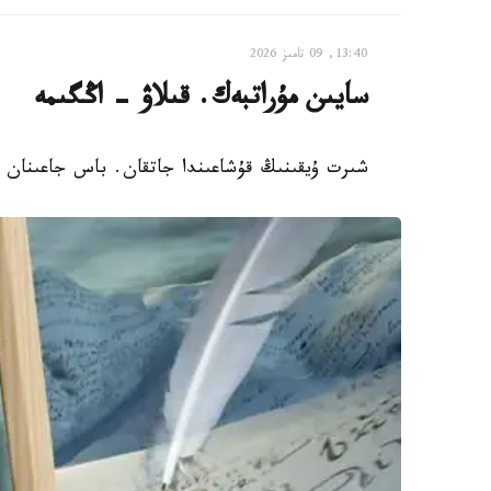
13:40, 09 تامىز 2026
سايىن مۇراتبەك. قىلاۋ - اڭگىمە
شىرت ۇيقىنىڭ قۇشاعىندا جاتقان. باس جاعىنان 