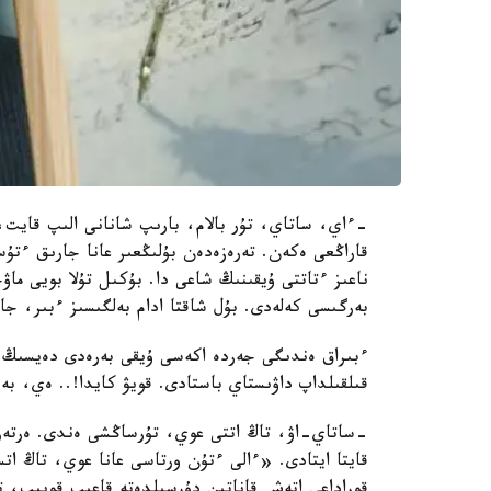
-ءاي، ساتاي، تۇر بالام، بارىپ شانانى الىپ قايت
قاراڭعى ەكەن. تەرەزەدەن بۇلىڭعىر عانا جارىق ءتۇس
ناعىز ءتاتتى ۇيقىنىڭ شاعى دا. بۇكىل تۇلا بويى ما
بەرگىسى كەلەدى. بۇل شاقتا ادام بەلگىسىز ءبىر، جاقس
ءبىراق ەندىگى جەردە اكەسى ۇيقى بەرەدى دەيسىڭ ب
قىلقىلداپ داۋىستاي باستادى. قويۋ كايدا!.. ەي، ب
-ساتاي-اۋ، تاڭ اتتى عوي، تۇرساڭشى ەندى. ەرتەر
قايتا ايتادى. «ءالى ءتۇن ورتاسى عانا عوي، تاڭ ا
قوراداعى اتەش قاناتىن دۇرسىلدەتە قاعىپ قويىپ، ت