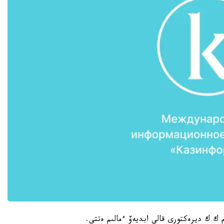
 ك ك ديرەكتورى قالي ابديەۆ ءمالىم ەتتى.