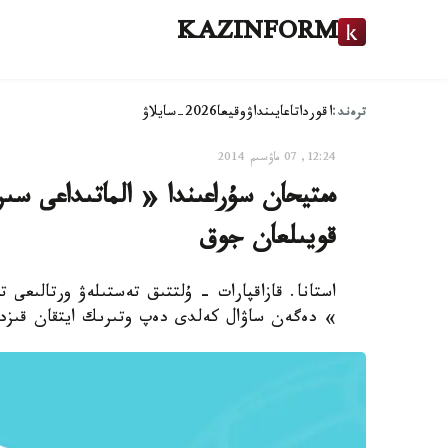
KAZINFORM
ترەند:
اقوردا
تاعايىنداۋ
وقيعا
2026-سايلاۋ
12:24, 07 ماۋسىم 2014
ەمتيحان سۇراعىندا « الماتىداعى سى
قويىلعان جوق
استانا. قازاقپارات - ۇلتتىق تەستىلەۋ ورتالىعى 
» دەگەن ساۋال كەلدى دەپ وتىرىك ايتقان قىزدا