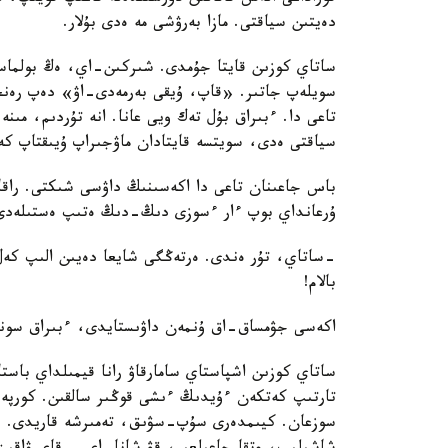
دەيتىن سياقتى. مازا بەرۋشى مە ەدى بۇلار.
ساتاي كوزىن قايتا جۇمدى. شىركىن-اي، ەڭ بولماسا،
سويلەپ جاتىر. «قاپ، ۇيقى بەرمەدى-اۋ» دەپ رەن
تاعى دا. ءبىراق بۇل تەك ويى عانا. انە تۇردىم، مىن
سياقتى ەدى، سويتسە قايتادان ماۋجىراپ ۇيىقتاپ كەت
باس جاعىنان تاعى دا اكەسىنىڭ داۋسى شىكتى. راقاتت
ۇرعانداي بوپ ءار ءسوزى دىڭ-دىڭ ەتىپ ەستىلەدى
-ساتاي، تۇر ەندى. ەرتەڭگى شايعا دەيىن الىپ كەل ش
بالام!
اكەسى جۋمساق-اق ۇنمەن داۋىستايدى، ءبىراق سونى
ساتاي كوزىن اشپاستاي سامارقاۋ رانا قيمىلداي باس
تارتىپ كەتكەن ءۇيدىڭ ءىشى قوڭىر سالقىن. كورپە
سوزعان. كيىمدەرى سۇپ-سۋىق، تەمىرشە قاريدى. «