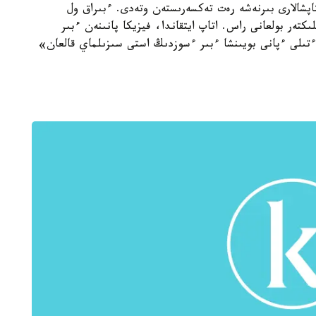
اپشالارى بىرنەشە رەت تەكسەرىستەن وتەدى. ءبىراق ول
كتەر بولعانى راس. اتاپ ايتقاندا، فيزيكا پانىنەن ءبىر
تىلى ءپانى بويىنشا ءبىر ءسوزدىڭ استى سىزىلماي قالعان»