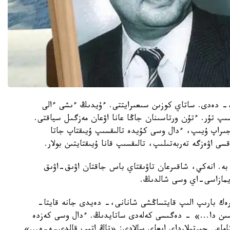
،- دەدى. ساتاي كوزىن سىعىرايتتى. ءۇيدىڭ ءىشى ءالى
ىپ تۇر. ءتۇن ورتاسىنان جاڭا عانا اۋعان مەزگىل سياقتى.
ۋجىراپ ۇيىپ، ءدال وسى كۇيدە تالىقسىپ ۇيىقتاپ جاتا
ى اۋەزگە تەربەتىلىپ، تالىقسىپ قانا ۇيىقتايتىن بولار.
ە. انەكي، شاقىرعان تاۋىقتاي باس جاقتان اۋىق-اۋىق
ەيمازاسى-اي وسى شالدىڭ.
ەك بارىپ الىپ قايتساڭشى شانانى،- دەيدى جانە قايتا-
تسىن دا...» - دەگىسى كەلەدى ساتايدىڭ. ءدال وسى كەزدە
اماعى جىرتىلارداي ايعاي سالادى: «تاڭ اتىپ قالدى-ە-ە...»