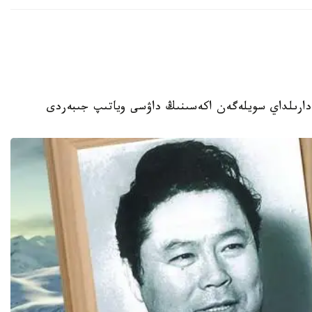
دارىلداي سويلەگەن اكەسىنىڭ داۋسى وياتىپ جىبەردى