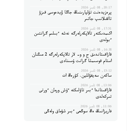
20:17, 08 تامىز 2026
پرەزيدەنت تۇلپارىنىڭ جاڭا ۆيدەوسى قىزۋ
تالقىلانىپ جاتىر
17:51, 08 تامىز 2026
اكىمدىكتەر تالاپكەرلەرگە نەشە ءبىلىم گرانتىن
ءبولدى
16:38, 08 تامىز 2026
قازاقستاندىق ج و و- لار تالاپكەرلەرگە 2 مىڭنان
استام قوسىمشا گرانت ۇسىنادى
15:12, 08 تامىز 2026
ساكەن سەيفۋللين. كۇرەڭ ات
13:06, 08 تامىز 2026
قازاقستاندا ءبىر تاۋلىكتە ءۇش ورمان ءورتى
تىركەلدى
11:06, 08 تامىز 2026
فاريزانىڭ ەڭ سوڭعى ءبىر شۋماق ولەڭى