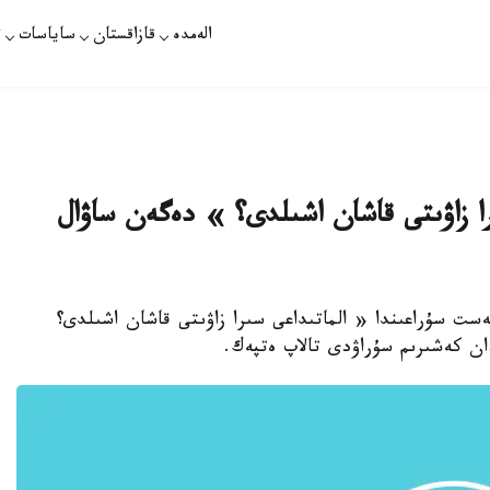
الەمدە
قازاقستان
ساياسات
ت
را زاۋىتى قاشان اشىلدى؟ » دەگەن ساۋال
تەست سۇراعىندا « الماتىداعى سىرا زاۋىتى قاشان اشىلدى؟
ن كەشىرىم سۇراۋدى تالاپ ەتپەك.