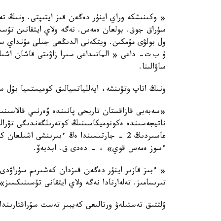
« وكىنىشكە وراي اينۇر دەگەن قىز ايتىپتى. ونىڭ تە
سۇراق جوق. بولعان ەمەس. نەگە ولاي ايتقانىن تۇسىن
ول بولۋى مۇمكىن. ويتكەنى الدىڭعى جىلى مۇنداي س
ۇ ب ت- داعى « الماتىداعى سىرا زاۋىتى قاشان اشى
ساۋالىنا.
ونىڭ اتاپ وتۋىنشە، اپەللياتسيالىق كوميستسيا بۇل 
«سەبەبى قازاقستان تاريحى پانىندە ۆەرنىي قالاسىن
عاسىردىڭ 2 - جارتىسىندا ەڭ ءبىرىنشى اشىلع
ءسوز ەمەس قوي» ، - دەدى ق. ابديەۆ.
« ءبىز قازىر اينۇر دەگەن قىزدان كەشىرىم سۇراۋدى 
تىرىسامىز. تەلەارنادا نەگە ولاي ايتقانى تۇسىنىكسى
ۇلتتىق تەستىلەۋ ورتالىعى كەيبىر تەست سۇراقتارىند