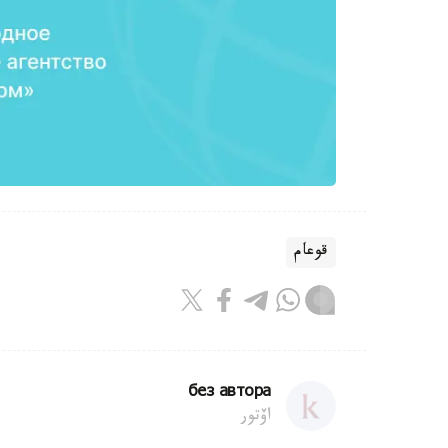
قوعام
без автора
اۆتور