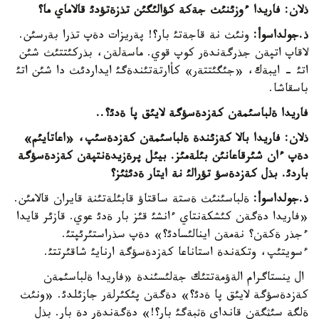
ذلان: فاريدا ءوزئنئث جةكة كؤالئگئن تذزةتؤدئ قالاماي ما؟
ذ.جولداسوأ:
ونئث نة قاجةتئ بار؟! پةريزات دةپ تذرا بةرسئن.
لاقاپ اتپةن جذرگةندةر كوپ قوي. ماسةلةن، بذركئتتئث شئن
اتئ - ايبةك، «جئگئتتةر» كأارتةتئندةگئ ايداردئث دا شئن اتئ
باسقاشا.
فاريدا ةلباسئمةن كةزدةسؤگة لايئق پا ةدئ؟..
ذلان: فاريدا بالا كةزئندة ةلباسئمةن كةزدةسئپ، «اعاتايئم»
دةپ ءان شئرقاعانئن بئلةمئز. بيئل پرةزيدةنتپةن كةزدةسؤگة
باردئ. بذل كةزدةسؤ تؤرالئ نة ايتار ةدئثئز؟
ذ.جولداسوأ:
ةلباسئنئث ةستة ساقتاؤ قابئلةتئنة قايران قالامئن.
«فاريدا دةگةن كئشكةنتاي ءانشئ قئز بار ةدئ عوي. قازئر قايدا
ءجذر ةكةن؟ نةمةن اينالئسادئ؟» دةپ سذراستئرئپتئ.
ءسويتئپ، وتكةندة استاناعا كةزدةسؤگة ارنايئ شاقئرتتئ.
ال ينستاگرام الةؤمةتتئك جةلئسئندة «فاريدا ةلباسئمةن
كةزدةسؤگة لايئق پا ةدئ؟» دةگةن پئكئرلةر جازئلدئ. «ونئث
ةلگة سئثگةن قانداي ةثبةگئ بار؟!» دةگةندةر دة بار. بذل