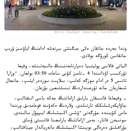
Фото: Альберт Ахметов / Kazinform
وندا جەردە جاتقان ەكى جىگىتتى بىرنەشە ادامنىڭ اياۋسىز ۇرىپ
جاتقانىن كورۋگە بولادى.
الماتى قالاسى پوليتسيا دەپارتامەنتىنىڭ مالىمەتىنشە، وقيعا
تۇركسىب اۋدانىندا 4 -تامىز كۇنى ساعات 03:50 بولعان. ءوزارا
تانىس 5 ەر ادام سوزگە كەلىپ، بىلاپىت سوزدەر ايتىپ، جانجال
شىعارعان جانە تۇرعىنداردىڭ تىنىشتىعىن بۇزعان.
- وقيعاعا قاتىسقان بارلىق ازاماتتىڭ جەكە باسى انىقتالىپ،
جاۋاپكەرشىلىككە تارتىلدى. ولاردىڭ ەكەۋىنە قوعامدىق ورىندا
ماس كۇيىندە جۇرگەنى ءۇشىن اكىمشىلىك ايىپپۇل سالىندى.
سونىمەن قاتار، بەس ازاماتتىڭ بارلىعىنا قاتىستى ۇساق
بۇزاقىلىق دەرەگى بويىنشا اكىمشىلىك ماتەريالدار جيناقتالىپ،