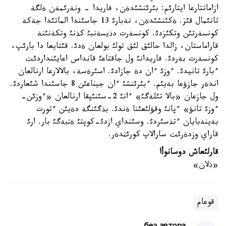
ازاماتتارعا ايتارئم: بئرئنشئدةن، فاريدا - ونةرئمةن ةلگة
تانئمال قئز. ةكئنشئدةن، نةبارئ 13 جاسئندا الماتئدا جةكة
كونسةرتئن وتكئزدئ. كونسةرت دذيسةنبئ كذنئ وتكةنئنة
قاراماستان، زالدا حالئق لئق تولئ بولعان ةدئ. قئتايعا دا بارئپ،
كونسةرت بةردئ. فاريدانئ ول جاقتاعئ قانداس اعايئنداردئث
ءبارئ تانيدئ. ءوزئ ءان دة جازادئ. اسئرةسة، بالالارعا ارنالعان
اندةر جازؤعا بةيئم. ءبئرئنشئ ءان جيناعئن 8 جاسئندا شئعاردئ.
ول جازعان «بالا تئلةگئ» ءانئ 2-سئنئپقا ارنالعان «ءوزئن-
ءوزئ تانؤ» ءپانئ وقؤلئعئنا ةندئ. بذگئنگة دةيئن ءتورت
بةينةبايان ءتذسئردئ. وسئنداي ازدئ-كوپتئ ةثبةگئ بار. ارئ
قاراي وزدةرئث سارالاپ كورئثدةر.
قارلئعاش دوسانوأا
«ذلان»
قوعام