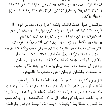
قذجاتتارئ، ءذي دة سول قاتة ةسئممةن جازئلدئ. كؤالئكتةگئ
ةسئمئثدئ تذزةتئپ جازؤ ءذشئن بارلئق قذجاتتاردئ قايتا جازؤ
كةرةك ةكةن.
سونئمةن سول كذيئ قالدئ. ونئث ءبارئ وثاي ةمةس قوي. ال
فاريدا كئشكةنتاي كةزئندة وتة كوپ اؤئردئ. ةمدةتةمئز دةپ،
ماسكةؤگة دةيئن باردئق. سول كةزدة مةنئث شةشةم:
«سةندةر بالاعا پةريزات دةپ پةرئنئث اتئن بةكةر قويدئثدار.
اؤئر ةسئم بةردئثدةر. قئزدئث اتئن فةرؤزا دةپ وزگةرتئثدةر»،
- دةپ ذرئستئ بئزگة. بذل شامامةن 1997-98 - جئلدار
بولاتئن. الماتئعا ةندئ كوشئپ كةلگةن بةتئمئز. «مامامئز
«فةرؤزا» دةدئ مة، الدة «فاريزا» دةپ ايتتئ ما؟» دةپ،
اجةسئنئث جاثادان قويعان اتئن ذمئتئپ تا قالئپپئز.
قئزئم ول كةزدة 4-5 جاسار ةدئ. العاشئندا فاريزا دةپ
شاقئرساق، بذرئلئپ تا قارامايتئن. بئرتة-بئرتة ول دا ءوزئنئث
جاثا ةسئمئنة ذيرةنة باستادئ. كةلة-كةلة فاريزا ةمةس، فاريدا
دةپ اتاؤدئ ئثعايلئ كوردئك. ال جةكة كؤالئگئندة پةريزات دةپ
جازئلعان. وسئلايشا ءبئزدئث ذيدة اتئ-ءجونئ دذرئس جازئلعان