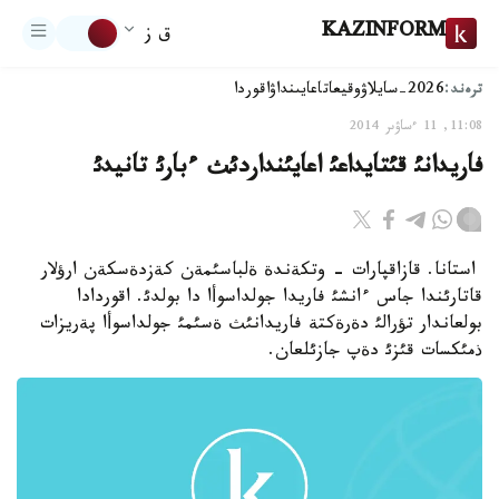
KAZINFORM
ق ز
ترەند:
2026-سايلاۋ
وقيعا
تاعايىنداۋ
اقوردا
11:08, 11 ءساۋىر 2014
فاريدانئ قئتايداعئ اعايئنداردئث ءبارئ تانيدئ
استانا. قازاقپارات - وتكةندة ةلباسئمةن كةزدةسكةن ارؤلار
قاتارئندا جاس ءانشئ فاريدا جولداسوأا دا بولدئ. اقوردادا
بولعاندار تؤرالئ دةرةكتة فاريدانئث ةسئمئ جولداسوأا پةريزات
ذمئكسات قئزئ دةپ جازئلعان.