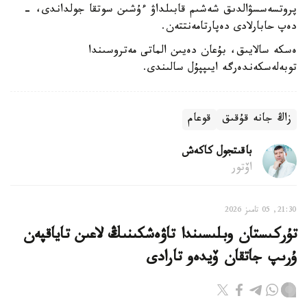
پروتسەسسۋالدىق شەشىم قابىلداۋ ءۇشىن سوتقا جولداندى، -
دەپ حابارلادى دەپارتامەنتتەن.
ەسكە سالايىق، بۇعان دەيىن الماتى مەتروسىندا
توبەلەسكەندەرگە ايىپپۇل سالىندى.
زاڭ جانە قۇقىق
قوعام
باقىتجول كاكەش
اۆتور
21:30, 05 تامىز 2026
تۇركىستان وبلىسىندا تاۋەشكىنىڭ لاعىن تاياقپەن
ۇرىپ جاتقان ۆيدەو تارادى