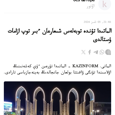
без автора
اۆتور
21:46, 05 تامىز 2026
الماتىدا تۇندە توبەلەس شىعارعان ءبىر توپ ازامات
ۇستالدى
الماتى. KAZINFORM - الماتىدا تۇرعىن ءۇي كەشەنىنىڭ
اۋلاسىندا تۇنگى ۋاقىتتا بولعان جانجالدىڭ بەينەجازباسى تارادى.