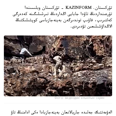
تۇركىستان. KAZINFORM - تۇركىستان وبلىسىندا
تۇرعىنداردىڭ تاۋدا جابايى اڭداردىڭ تىرشىلىگىنە كەدەرگى
كەلتىرىپ، قاۋىپ توندىرگەن بەينەجازباسى كوپشىلىكتىڭ
الاڭداۋشىلىعىن تۋدىردى.
Фото: видеодан алынғын скрин
الەۋمەتتىك جەلىدە جاريالانعان بەينەجازبادا ەكى ادامنىڭ تاۋ