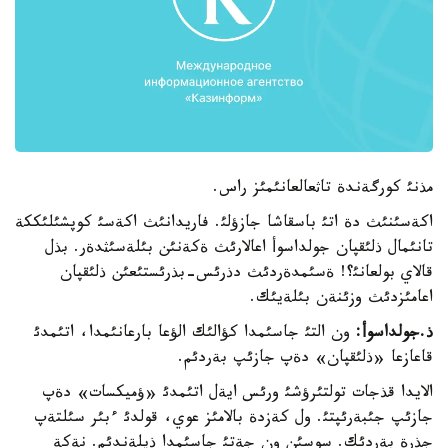
مذنئ كورگةندة تاثعالعانئمئز راس.
اكةسئنئث دة اتئ باسقاشا جازؤلئ. فاريدانئث اكةسئ كوپشئلئككة
تانئمال ذلئقپان جولداسوأ اعالارئث ةكةنئن بئلةسئثدةر. بذل
قالاي بولعانئ؟! ةسئمدةردئث دذرئس-بذرئستئعئن ذلئقپان
اعامئزدئث وزئنةن بئلةيئك.
ذ.جولداسوأ:
ون التئ جاسئمدا كؤالئك الؤعا بارعانئمدا، اتئمدئ
قاعازعا «ذلئقپان» دةپ جازئپ بةردئم.
الايدا قذجات تولتئرؤشئ ورئس ايةل اتئمدئ «ؤميكسات» دةپ
جازئپ جئبةرئپتئ. ول كةزدة بالامئز عوي، قولدئ ءبئر سئلتةپ
جذرة بةردئك. سوسئن ون جةتئ جاسئمدا ذيلةندئم. نةكة