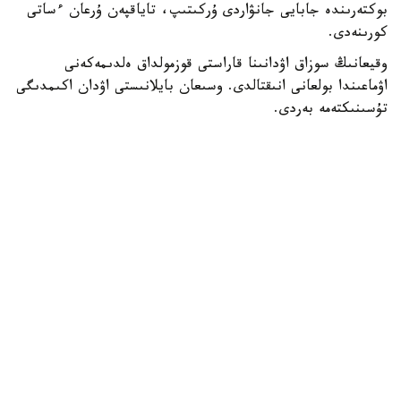
بوكتەرىندە جابايى جانۋاردى ۇركىتىپ، تاياقپەن ۇرعان ءساتى
كورىنەدى.
وقيعانىڭ سوزاق اۋدانىنا قاراستى قوزمولداق ەلدىمەكەنى
اۋماعىندا بولعانى انىقتالدى. وسىعان بايلانىستى اۋدان اكىمدىگى
تۇسىنىكتەمە بەردى.
— بەينەجازبادا كورسەتىلگەن مالىمەتكە سايكەس، قوزمولداق
ەلدىمەكەنىنىڭ جاسوسپىرىمدەرى تاۋ بوكتەرىندە جۇرگەن كەزدە
تاۋەشكىنىڭ لاعىنا كەزىككەن. قىزىعۋشىلىق تانىتقان
جاسوسپىرىمدەر جانۋاردى ۇستاپ كورۋگە ارەكەت جاساعان.
اتالعان جاعداي بارىسىندا تاۋ جانۋارىنا ەشقانداي زيان
كەلمەگەن، - دەلىنگەن حابارلامادا.
ۆەدومستۆو مالىمەتىنشە، قازىرگى ۋاقىتتا جاسوسپىرىمدەرمەن
جانە ولاردىڭ اتا-انالارىمەن ءتۇسىندىرۋ جۇمىستارى
جۇرگىزىلدى.
- ءتۇسىندىرۋ بارىسىندا تابيعات اياسىندا جابايى جانۋارلارعا
جاقىنداماۋ، ولاردىڭ تابيعي تىرشىلىگىنە كەدەرگى كەلتىرمەۋ