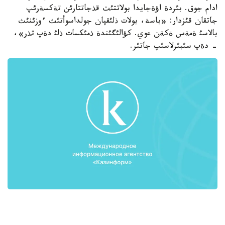
ادام جوق. بئردة اؤةجايدا بولاتتئث قذجاتتارئن تةكسةرئپ
جاتقان قئزدار: «باسة، بولات ذلئقپان جولداسوأتئث ءوزئنئث
بالاسئ ةمةس ةكةن عوي. كؤالئگئندة ذمئكسات ذلئ دةپ تذر»،
- دةپ سئبئرلاسئپ جاتئر.