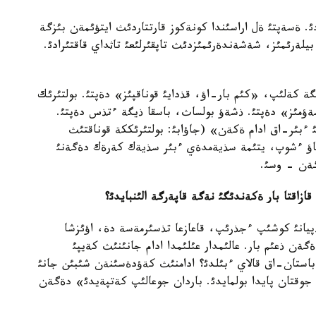
ادئ. ةسةپتئ ةل اراسئندا كونةكوز قارتتاردئث ايتؤئمةن بئزگة
بيلةرئمئز، شةشةندةرئمئزدئث تاپقئرلئعئ تاثداي قاقتئرادئ.
گة كةلئپ، «كئم بار-اؤ، قذدايئ قوناقپئز» دةپتئ. بولتئرئك
ئز» دةپتئ. ذشةؤ بولساث، باسقا ذيگة ءتذس دةپتئ.
ئ ءبئر-اق ادام ةكةن» (جاؤابئ: بولتئرئككة قوناقتئث
 باؤ ءشوپ، يتئمة سذيةمدةي ءبئر سذيةك كةرةك دةگةنئ
گةن - وسئ.
زاقتا بار ةكةندئگئ نةگة قاپةرگة الئنبايدئ؟
ذپيانئ كوشئپ ءجذرئپ، قاعازعا تذسئرمةسة دة، اؤئزشا
 ذعئم بار. عالئمدار عئلئمدا ادام جانئنئث كةيپئ
ؤ باستان-اق قالاي ءبئلدئ؟ ادامنئث كةؤدةسئنةن شئبئن جانئ
 جوقتان پايدا بولمايدئ. باردان جوعالئپ كةتپةيدئ» دةگةن