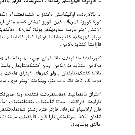
- قازئرگئ اقپاراتتئق زاماندا، اسئرةسة، قازاق بالا
- بالالاردئث لوگيكاسئن دامئتؤ - شئندئعئندا، ذلكةن
ءوزئ كورؤئ كةرةك. كذن كورؤ ءذشئن ئستةلةتئن ار
ءذشئن ءبئر نارسة سةبةپكةر بولؤئ كةرةك. مةكتةپتة 
توپئر كةزةكتة كئتاپحاناشئ قولئما ءبئر كئتاپتئ ذس
قازاقشا كئتابئ ةكةن.
ءتورتئنشئ سئنئپتئث بالاسئمئن عوي، نة وقئعانئم ة
دةگةن سئثايداعئ ذلكةن ارمان كئشكةنتايدان باستالات
بالانئ كئشكةنتايئنان باؤلؤ كةرةك. ءبئراق ةلدئث بار
دةسةك، تاعئ قاتةلةسةمئز. ويتكةنئ ءومئر عوي. سة
ءبئراق ماتةماتيك ةمةستةردئث ئشئندة ويئ جذيرئكتةر
تارايدئ. قازاقتئث جةتئ اتاسئنئث مئقتئلئعئنئث ءمانئ
قان ارالاسپاؤ كةرةك. قازئر قئزدارئمئز شةتةلدئكتة
اتادان بالاعا بةرئلةتئن تازا قان. قازاقتئث جةتئ ا
حالئق بولمايدئ.