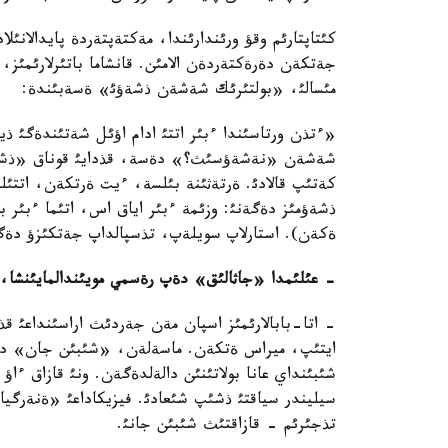
كئتاپتارئم وقؤ ورئندارئندا، مةكتةپتةردة پايدالانئل
جةتكةن دةرةكتةردةن الامئن. قانشاما باتئرلارئمئز، 
مئسالئ، «بولتئرئك شةشةن ذشةؤئ» ةسةبئندة:
«ءتذن ورتاسئندا ءبئر اتتئ ادام اؤئل شةتئندةگئ ذي
شةشةن «نةشةؤسئث؟» دةسة، قذدايئ قوناق «ذشةؤم
كةتئپ قالادئ. ةرتةثئنة بئلسة، ءيت ةرتكةن، اتتئل
ذشةؤمئز دةگةنئ: وزئمة ءبئر اياق اس، اتئما ءبئر
ةكةن). استارلاپ سويلةپ، تذسپالداپ جةتكئزؤ دة
- عئلئمدا «جاثالئق» دةپ رةسمي مويئندالمايئنشا، قا
- اتا-بابالارئمئز اسپان مةن جةردئث اراسئنداعئ ق
ايتئپ، ميراس ةتكةن. ماسةلةن، «شئبئن جان» دةگةن
شئبئنداي عانا بولاتئنئن دالةلدةگةن. ونئ قازاق ءا
سيليندر سياقتئ ذشئپ شئعادئ. فيزيكاداعئ «ةنةرگيا
تذجئرئم - قازاقتئث شئبئن جانئ.