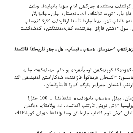
ر كولئنئث ذستئندة جذرگةن ادام سؤعا باتپايدئ. ونئث
 تاؤ بار. ءتورت تذلئك، اث-قذستار، جان-جانؤارلار
دة قاتئپ تذر. مذعالجاردا تاسقا ارقاردئث ءئزئ ءتذسئپ
ان. سول ءذشئن قازاق جةرئنئث كةرةمةتتئگئن، كةشةگئسئ
ن زةرتتةپ ءجذرسئز. ةسةپ-قيساپ، ةل-جةر تاريحئنا قاتئستئ
ةؤدةگئ كوپتةگةن ارحيأتةردة بولدئم. مةملةكةت جانة
ةسسورئ ءالئمحان ةرمةكوأ قازاقتئث شةكاراسئن لةنينمةن التئ
ئپ الئنعان جةرلةر بئزگة كةرئ قايتارئلعان.
مئرجاقئپ دؤلاتوأ «ةسةپ تانؤ» دةگةن كئتاپ جازعان. بيئل «ةسةپ تانؤدئث» شئققانئنا - 100 جئل!
ليسيا ءذش قويئن تارتئپ اكةتسة، نة بولادئ؟» دةگةن
ادان ءذش توم كئتاپ جازعانئن وسئ ؤاقئتقا دةيئن كوپشئلئك