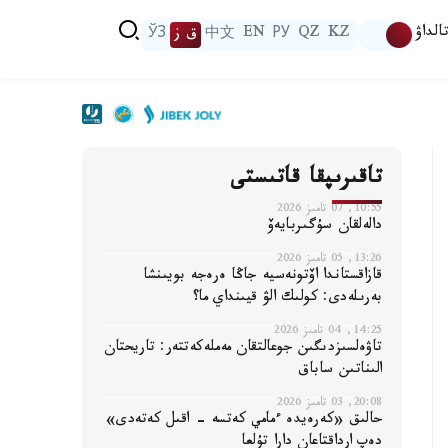
الداۋ
KZ
QZ
РУ
EN
中文
ق ز
ЎЗ
تاقىرىپقا قاتىستى
10:55, 07 تامىز 2026
دالەلقان سۇگىربايەۆ
13:26, 05 تامىز 2026
قازاقستاندا اۆتونەسيە جاڭا ەرەجە بويىنشا
بەرىلەدى: كولىك الۋ قيىنداي ما؟
14:25, 04 تامىز 2026
تاۋەلسىزدىگىن جوعالتقان مەملەكەتتەر: تاريحتان
الىناتىن ساباق
20:08, 03 تامىز 2026
حالىق «كەرەيدە ءمامي كەتسە - اقىل كەتەدى»
دەپ ارداقتاعان دارا تۇلعا