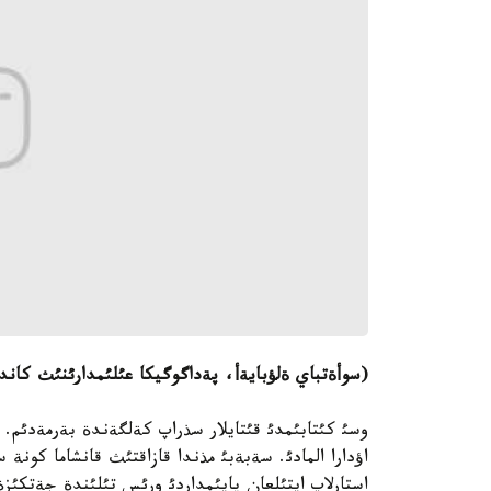
(سوأةتباي ةلؤبايةأ، پةداگوگيكا عئلئمدارئنئث كان
وسئ كئتابئمدئ قئتايلار سذراپ كةلگةندة بةرمةدئم. 
اؤدارا المادئ. سةبةبئ مذندا قازاقتئث قانشاما كونة
استارلاپ ايتئلعان پايئمداردئ ورئس تئلئندة جةتكئزة 