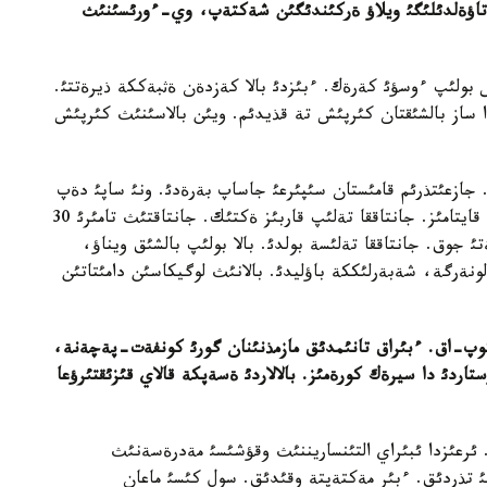
عا تاؤةلدئلئگئ ويلاؤ ةركئندئگئن شةكتةپ، وي-ءورئسئنئث
س بولئپ ءوسؤئ كةرةك. ءبئزدئ بالا كةزدةن ةثبةككة ذيرةتتئ.
 ساز بالشئقتان كئرپئش تة قذيدئم. ويئن بالاسئنئث كئرپئش
ئ. جازعئتذرئم قامئستان سئپئرعئ جاساپ بةرةدئ. ونئ ساپئ دةپ
اتايدئ. شالقارعا اپارئپ ساتئپ، نان مةن قانت الئپ قايتامئز. جانتاققا تةلئپ قاربئز ةكتئك. جانتاقتئث تامئرئ 30
 جوق. جانتاققا تةلئسة بولدئ. بالا بولئپ بالشئق ويناؤ،
ولونةرگة، شةبةرلئككة باؤليدئ. بالانئث لوگيكاسئن دامئتاتئن
ر كوپ-اق. ءبئراق تانئمدئق مازمذنئنان گورئ كونفةت-پةچةنة،
اردئ دا سيرةك كورةمئز. بالالاردئ ةسةپكة قالاي قئزئقتئرؤعا
 ئرعئزدا ئبئراي التئنساريننئث وقؤشئسئ مةدرةسةنئث
 تذردئق. ءبئر مةكتةپتة وقئدئق. سول كئسئ ماعان