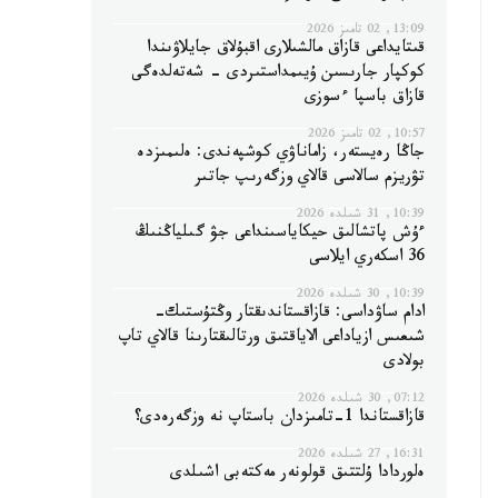
13:09, 02 تامىز 2026
قىتايداعى قازاق مالشىلارى اقبۇلاق جايلاۋىندا
كوكپار جارىسىن ۇيىمداستىردى - شەتەلدەگى
قازاق باسپا ءسوزى
10:57, 02 تامىز 2026
جاڭا رەيستەر، زاماناۋي كوشپەندى: ەلىمىزدە
تۋريزم سالاسى قالاي وزگەرىپ جاتىر
10:39, 31 شىلدە 2026
ءۇش پاتشالىق حيكاياسىنداعى جۋ گىلياڭنىڭ
36 اسكەري ايلاسى
10:39, 30 شىلدە 2026
ادام ساۋداسى: قازاقستاندىقتار وڭتۇستىك-
شىعىس ازياداعى الاياقتىق ورتالىقتارىنا قالاي تاپ
بولادى
07:12, 30 شىلدە 2026
قازاقستاندا 1-تامىزدان باستاپ نە وزگەرەدى؟
16:31, 27 شىلدە 2026
ەلوردادا ۇلتتىق قولونەر مەكتەبى اشىلدى