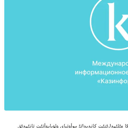
 عئلئمدارئنئث كانديداتئ سوأةتباي ةلؤبايةأتئث تانئمدئق