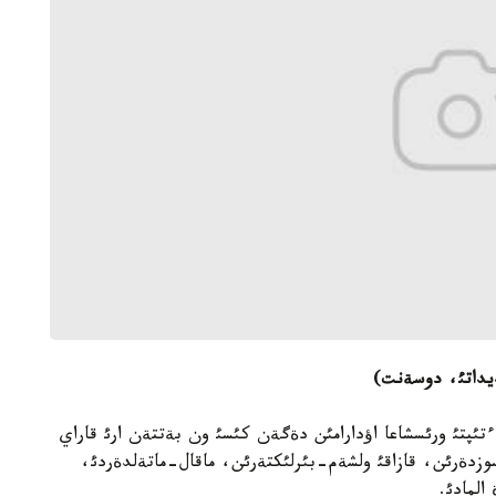
ديداتئ، دوسةنت)
ءتئپتئ ورئسشاعا اؤدارامئن دةگةن كئسئ ون بةتتةن ارئ قاراي
 سوزدةرئن، قازاقئ ولشةم-بئرلئكتةرئن، ماقال-ماتةلدةردئ،
المادئ.