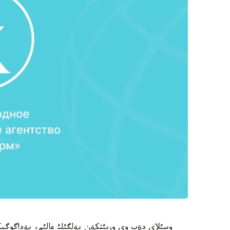
وسئلاي دةپ وي وربئتكةن بةلگئلئ عالئم، پةداگوگيكا