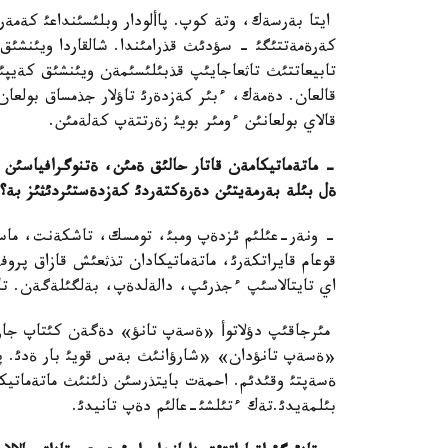
ايتا بةرسةك، وتة كوپ. پاألودار وبلئسئنداعئ كةمة
كةرةمةتتئگئ - سؤدئث قذرامئندا. شالقاردا ويئنشئق
تابيعاتتئث تاثعاجايئپ قذبئلئسئمةن ويئنشئق كةيپئن
قالعان. دةمةك، ءبئر كةزدةرئ تاؤلار جذمساق بولع
قالاي بولعانئن ءومئر بويئ زةرتتةپ كةلةمئن.
- ماتةماتيكامةن قاتار حالئق ةمئن، ةتنوگرافياسئ
ةل بئلة بةرمةيتئن دةرةكتةردئ كةزدةستئردئثئز بة؟
- ونةر-عئلئم ئزدةپ ومبئ، تومسك، تاشكةنت، ماسك
قوعام قايراتكةرئ، ماتةماتيكادان تذثعئش قازاق پروف
اي تايتالاسئپ ءجذرئپ، دالةلدةپ، بةلگئلةگةن. تارت
«ةسةپ تانؤدان» «شارؤانئث بةس قويئ بار ةدئ. پو
ةسةپتئ وقئدئم. احمةت بايتذرسئن ذلئنئث ماتةماتيك
بئلمةيدئ.تةك ءتئلشئ-عالئم دةپ تانيدئ.