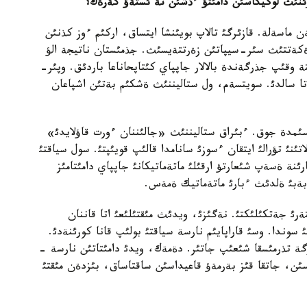
لارئنئث لوگيكاسئن دامئتؤ ءذشئن نة ئستةؤ كةرةك؟
 ماسةلة. قازئرگئ تالاپ بويئنشا ايتساق، اركئم ءوز كذنئن
ةكةتتئث سئر-سيپاتئن زةرتتةيسئث. جذمئستان ناتيجة الؤ
وقئپ جذرگةندة بالالار جاپپاي كئتاپحاناعا باردئق. وپئر-
تاتا سالدئ. سويتسةم، ول ستاليننئث ةشكئم بةتئن اشپاعان
سئمدة جوق. ءبئراق ستاليننئث «جالئننان ءورت قاؤلايدئ»
ئنئ تؤرالئ ايتقان ءسوزئ سانامدا قالئپ قويئپتئ. سول سياقتئ
ئنة ةسةپ شئعارتؤ ارقئلئ ماتةماتيكانئ جاپپاي دامئتامئز
بةبئ ةلدئث ءبارئ ماتةماتيك ةمةس.
ئ جةتكئلئكتئ. نةگئزئ، ويدئث مئقتئلئعئ اتا قاننان
 سوندا. وسئ قاراپايئم نارسة سياقتئ بولئپ قانا كورئنةدئ.
رگة تذرمئسقا شئعئپ جاتئر. دةمةك، ويدئ دامئتاتئن نارسة -
تاسئن، جاتقا قئز بةرمةؤ قاعيداسئن ساقتاساق، بئزدةن مئقتئ