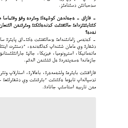
سذحباتئن ذسئنامئز.
- قازاق - ةجةلدةن كوشپةلئ ومئردة وقؤ وقئماسا د
كئتابئثئزداعئ حالئقتئث كذندةلئكتئ ومئرئنةن الئنع
نةدة؟
- كةثةس زامانئنداعئ «حالئقتئث ةكئ-اق پايئزئ ساؤا
ذشقارئ وي ماعان شئنداپ كةلگةندة، ءذستئرت ايتئلع
ماتةماتيكا، استرونوميا، فيزيكا، جالپئ جاراتئلئست
جازعاندا ةسةپتةردئ ةل ئشئنةن الدئم.
قازاقتئث بايئرعئ ولشةمدةرئ، باعالارئ، استارلاپ 
تذسپالداپ تابؤعا ةكئنئث ءبئرئنئث وي ذشقئرلئعئ جة
مةن تاربية استاسئپ جاتادئ.