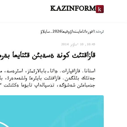
KAZINFORM
ترەند:
اقوردا
تاعايىنداۋ
وقيعا
2026-سايلاۋ
10:45, 10 ءساۋىر 2014
قازاقتئث كونة ةسةبئن قئتايعا بةرم
استانا. قازاقپارات. «اتا-بابالارئمئز، اسئرةسة، م
جةتئك بئلگةن. قازاقتئث بايئرعئ ولشةمدةرئ، با
جذمباعئن شةشؤگة، تذسپالداپ تابؤعا ةكئنئث ءب