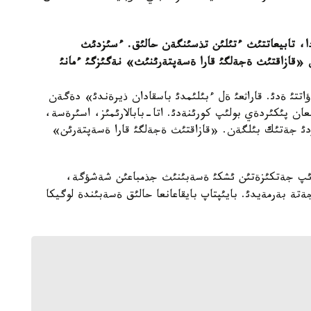
ا، تابيعاتتئث ءتئلئن تذسئنگةن حالئق. ءسئزدئث
ان «قازاقتئث ةجةلگئ قارا ةسةپتةرئنئث» نةگئزگئ ءمانئ
تتئ ةدئ. قاراثعئ ةل ءبئلئمدئ باسقادان ذيرةندئ» دةگةن
ان پئكئردةي بولئپ كورئنةدئ. اتا-بابالارئمئز، اسئرةسة،
انؤدئ جةتئك بئلگةن. «قازاقتئث ةجةلگئ قارا ةسةپتةرئن»
وتئرئپ جةتكئزةتئن ئشكئ ةسةبئنئث جذمباعئن شةشؤگة،
تة بةرمةيدئ. بايئپتاپ بايقاعانعا حالئق ةسةبئندة لوگيكا