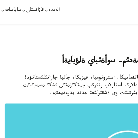
الەمدە
قازاقستان
ساياسات
ت
ةدئم- سوأةتباي ةلؤبايةأ
اتةماتيكا، استرونوميا، فيزيكا، جالپئ جاراتئلئستانؤدئ
عالارئ، استارلاپ وتئرئپ جةتكئزةتئن ئشكئ ةسةبئنئث
ئرئنئث وي ذشقئرلئعئ جةتة بةرمةيدئ».