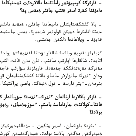
- قازئرگئ كومپيؤتةر زامانئندا بالالاردئث تةحنيكا
دامؤئنا كةرئ اسةر ةتئپ جاتئر ةمةس پة؟
- بالا كئشكةنتايئنان تابيعاتقا جاقئن، ةتةنة تانئ
جةتئ اتامئزعا دةيئن قولونةر شةبةرئ. بةس جاسئمدا
قذيؤئ - ويلاعانعا ذلكةن جذمئس.
ءذيئمئز اقتوبة وبلئسئ شالقار اؤدانئ اقتذبةكتة بولد
مةترگة تةرةثدئككة جةتةدئ. قاربئزدئ سؤارئپ قاجةتئ
ودان ءتذرلئ جانؤارلار جاساؤ بالانئ كئشكةنتايدان ق
بئردةن-ءبئر نارسة - قول ةثبةگئ. ياعني پراكتيكا.
- قازئر بالالارعا ارنالعان ءتذرلئ-ءتذستئ جؤرنالدا
فانتا-كولانئث جارناماسئ باسئم. ءسوزجذمباق، رةبؤست
بولادئ؟
- ءبئزدئ باؤلئعان، اسةر ةتكةن - مذعالئمدةرئمئز.
ةمبةرگةن دةگةن بالاسئ بولدئ. ةمبةرگةنمةن كورشئ