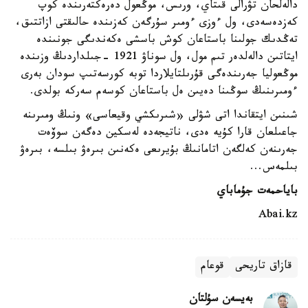
دالەلحان تۋرالى قىتاي، ورىس، موڭعول دەرەكتەرىندە كوپ
كەزدەسەدى، ول ءوزى ءومىر سۇرگەن كەزىندە حالىقتى ازاتتىق،
تەڭدىك جولىنا باستاعان كوش باسشى ەكەندىگى جونىندە
ايتاتىن دالەلدەر تىم مول، ول سوناۋ 1921 -جىلداردىڭ وزىندە
موڭعوليا جەرىندەگى قۇرىلتايلاردا توبە كورسەتىپ سودان بەرى
ءومىرىنىڭ سوڭىنا دەيىن ەل باستاعان كوسەم سەركە بولدى.
شىنىن ايتقاندا اتى شۋلى «شىرىكشي وقيعاسى» ونىڭ ومىرىنە
جاعىلعان قارا كۇيە ەدى، ناتيجەدە لەسكين دەگەن سوۆەت
جەرىنەن كەلگەن اتامانىڭ بۇيرىعى ەكەنىن بىرەۋ بىلسە، بىرەۋ
بىلمەس...
باياحمەت جۇماباي
Abai.kz
قازاق تاريحى
قوعام
بەيسەن سۇلتان