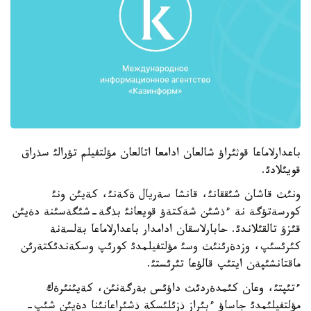
باعدارلاماعا قوثئراؤ شالعان ادامعا اتالعان مؤلتفيلم تؤرالئ سذراق
قويئلادئ.
ونئث قاشان شئققانئ، قانشا سةريال ةكةنئ، كةيئن ونئ
كورسةتؤگة نة ءذشئن شةكتةؤ قويعانئ بذگة-شئگةسئنة دةيئن
قئزؤ تالقئلاندئ. حابارلاسقان ادامدار باعدارلاماعا بةلسةنة
كئرئسئپ، وزدةرئنئث وسئ مؤلتفيلمدئ كورئپ وسكةندئكتةرئن
ماقتانشئپةن ايتئپ قالؤعا تئرئستئ.
ءتئپتئ، وعان كئمدةردئث داؤئس بةرگةنئن، كةيئنئرةك
مؤلتفيلئمدئ جاساؤ ءبئراز ذزئلئسكة ذشئراعانئنا دةيئن شئپ-