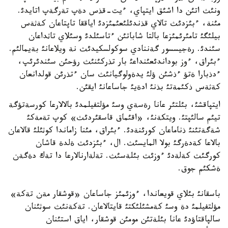
ونئث اتئن دا اشئق ايتپاي، ءيت-قذس دةپ تةرگةپ اتايدئ.
مئنة، ءبئزدئث تالاي قذندئلئعئمئزدئ اياققا تاپتاعان كةثةس
بيلئگئ تامئرئمئزعا بالتا شاباتئن ءتاسئلدئ وسئلاي تاثداعان
سئندئ. رةجيسسور گةننادي سوكولسكيدئث نة ويلاعانئ بةيمالئم.
ءبئراق، ءوز بوداندئعئنداعئ بار تذركئنئث رؤحئن سئندئرئپ،
ءدذبارا ةتؤ ءذشئن ؤلئ يدةولوگيانئث سان ءتذرئن قولدانعان
كةثةس ذكئمةتئ بذنئ ادةيئ جاساعانئ ايقئن.
ايتپاقشئ، بئلتئر عانا رةسةي وسئ مؤلتفيلمدئ بالالارعا كورسةتؤگة
تيئم سالئپتئ. ويتكةنئ، «اقئماق قاسقئردئث» كوپ تةمةكئ
شةگةتئنئ ذناماعان كورئنةدئ. ءبئراق، مئنا زاماندا كوثئلئ قالاعان
بالاعا كةدةرگئ بولا المايسئث. ال، ءبئزدئث ةلدة قاشان
كورگئث كةلةدئ ءوزئث بئلةسئث. تةلةارنالارعا دا تةك دةگةن
ةشكئم جوق.
باسقانئ بئلاي قويعاندا، ءوزئمئز جاساعان «قوشقار مةن تةكة»
مؤلتفيلمئ دة وسئ كةمشئلئكتئ قايتالاعان. تةكةنئث سوثئنان
سالپاقتاؤدئ عانا بئلةتئن مومئن قوشقار، اياق استئنان