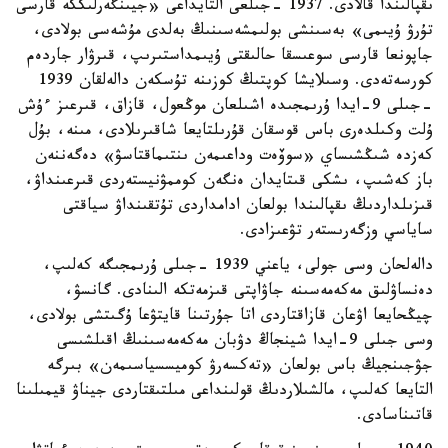
ىقپالىندا قالادى. 1937 -جىلعى التايداعى «جيىنگەرلىككە قارسى
تۇرۋ ۇيىمى» بەسىنشى بولىمشەسىنىڭ بەلدى مۇشەسى بولادى،
جاپونعا قارسى سوعىسقا حالىقتى ۇيىمداستىرىپ، قىرۋار جاردەم
كورسەتەدى. وسىلايشا كوپتىڭ كوزىنە تۇسكەن دالەلقان 1939
-جىلى 9-ايدا ۇرىمجىدە اشىلعان موڭعول، قازاق، قىرعىز ءۇش
ۇلت وكىلدەرى باس قوسقان قۇرىلتايعا شاقىرىلادى، مىنە، بۇل
كەزدە شىڭشىساي «سوۆەت وداعىمەن ىنتىماقتاسۋ» دەگەننەن
باز كەشىپ، ىشكى قىتايدان ەنگەن كوممۋنيستەردى قىرعىنداۋ،
قىزىلداردىڭ ىقپالىندا بولعان ادامداردى تۇتقىنداۋ سياقتى
ساياسي وزگەرىستەر تۋعىزادى.
دالەلحان وسى جولى، ياعني 1939 -جىلى ۇرىمجىگە كەلىپ،
دەنساۋلىق مەكەمەسىنە جاۋاپتى قىزمەتكە الىنادى. گانسۋ،
چيڭحايعا اۋعان قازاقتاردى اتا جۇرتىنا قايتۋعا ۇگىتشى بولادى،
وسى جىلى 9-ايدا شينجاڭ دۋبان مەكەمەسىنىڭ اقىلشىسى
جۋجىنجيڭ باس بولعان «تەكسەرۋ كوميسسياسىمەن» بىرگە
التايعا كەلىپ، مالشىلاردىڭ قولىنداعى مىلتىقتاردى جيناۋ قيمىلىنا
قاتىناسادى.