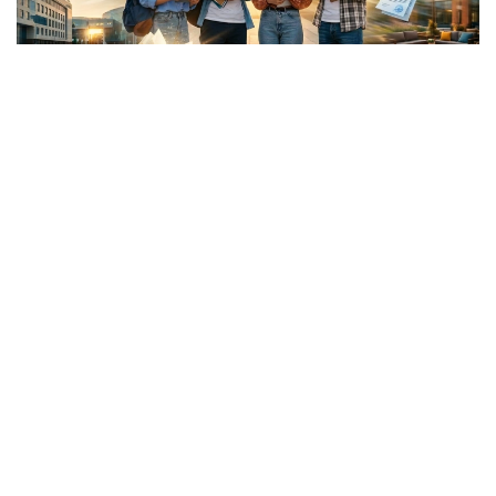
Коллаж: Kazinform/ ЖИ көмегімен жасалған
تارىداي شاشىلعان جۇرتتىڭ قانشاما ميلليونى جەردىڭ ءار
قيىرىندا عاسىرلاپ تۇراقتاپ قالدى. ەندىگى ءۇمىت - بۇگىنگى
بۋىندا. ال ولاردى ەلگە تارتۋدىڭ، تابانداپ قالۋعا ىقپال ەتۋدىڭ
ەڭ يگى ءارى ىزگى جولى - ءبىلىم.
قانداستارعا جەڭىلدىك بار
بۇل وي بۇگىندە مەملەكەتتىك ساياساتتىڭ ءبىر بولشەگىنە
اينالىپ ۇلگەرگەن. بۇلاي دەۋىمىزگە ەلىمىزدە جىلداعى جوعارى
ءبىلىم الۋعا بولىنەتىن گرانتتىڭ 4 پايىزى شەتەلدەگى قازاقتارعا
بەرىلەتىنى تۇرتكى بولىپ وتىر. وسى كۆوتا شەڭبەرىندە 2012
-جىلدان 2025 -جىلعا دەيىن 12000 عا جۋىق قانداس
قابىلدانعان. بيىل ناقتى قانشا گرانت قاراستىرىلدى؟ وسىعان
وراي ءبىز عىلىم جانە جوعارى ءبىلىم مينيسترلىگىنە سۇراۋ سالعان