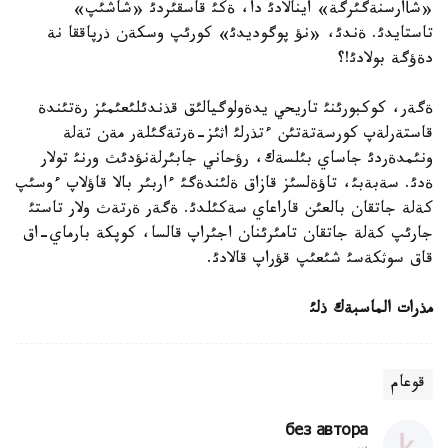
«شأارسنةگئرگة» اينالادئ دا، ةكئ قاسقئردئ «شاشئپ»
تاستايدئ. ةندئ، «نؤ پوگوديدئ» كورئپ وسكةن ذرپاققا نة
دةؤگة بولادئ!؟
ةگةر، كوكبورئنئ تاريحي يدةولوگيالئق قذندئلئعئمئز رةتئندة
قاستةرلةپ كورسةتةتئن ءتذرلئ اثئز-ةرتةگئلةر مةن تةلة
ونئمدةردئ جاساي بئلسةك، رؤحاني جابئرلةنؤدئث ورنئ تولار
ةدئ. سةبةبئ، تاؤةلسئز قازاق ةلئندةگئ ءاربئر بالا قاؤلاپ ءوسئپ
كةلة جاتقان بالعئن قاراعاي سةكئلدئ. ةگةر ةرتةث ولار تاستئ
جارئپ كةلة جاتقان تامئرئنان اجئراپ قالسا، كوپكة بارماي-اق
قاق سوثكةسئ شئعئپ قؤراپ قالادئ.
مذرات الماسبةك ذلئ
قوعام
без автора