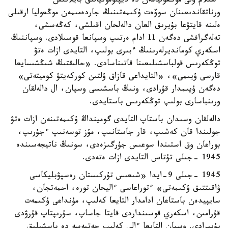
ءسىلام ۇلى موڭعوليامەن دە ديپلوموتيالىق بايلانىس
ورناتقاندىعىنان سوۆەت ۇكىمەتىنىڭ جاردەمىمەن موڭعوليا ارقىلى
ەلىنە قايتۋعا بۇيرىق العان دالەلحان اقىلشى، كەڭەسشى،
تەلەگرافشى دەگەن 11 ادام ەرتىپ وسپانعا قوسىلادى. وسپاننىڭ
اسكەري كومانديرلەرىنىڭ ءبىرى بولىپ، التايدى ازات ەتۋ
توڭكەرىس قولباسشىلىعىنا قاتىناسادى. «حالىقتىڭ شىڭشىسايعا
قارسى ۇيىمى»، «التايداعى قازاق ۇلتىن كوركەيتۋ كوميتەتى»
دەگەن ۇيىمدار قۇرادى، ونىڭ باسشىسى وسپان، ال دالەلقان
ورىنباسارى بولىپ توڭكەرىس باستايدى.
دالەلقان وسىدان باستاپ التايدى گومينداڭ ۇكىمەتىنەن ازات ەتۋ
جولىندا قان كەشىپ، قار جاستانىپ، مۇز توسەنىپ ءجۇرىپ،
بوراعان وق استىندا سوعىس جۇرگىزەدى، سونىڭ ناتيجەسىندە
1945 -جىلى تۇتاس التايدى ازات ەتەدى.
1945 -جىلى 9-ايدا «شىعىس تۇركىستان رەسپۋبليكاسى
ۋاقىتتىق ۇكىمەتى» ءتوراعاسى ءاليحان تورە، احمەتجان،
سايپيدەن باستاعان ادامدار التايعا كەلىپ، مۇنداعى ۇكىمەت
قۇرامىن، اسكەري قوسىنداردى قايتا جاساپ، سۇرىپتاپ قۇرۋدى
بۇيىرادى. وسپان التايعا ءالى كەلىپ جەتپەسە دە باسشىلىق