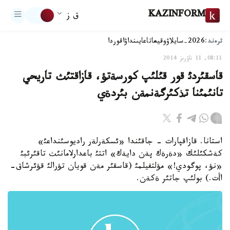
KAZINFORM
ق ز
ترەند:
2026-سايلاۋ
وقيعا
تاعايىنداۋ
اقوردا
08:11, 11 ناۋرىز 2014
قاسقئردئ قور قئلئپ كورسةتؤ، قازاقتئث تاريحي
تانئمئنا تذكئرگةنمةن بئردةي
استانا. قازاقپارات - جاقئندا «ئسكةرلةر راديوسئنداعئ»
كةشكئلئك «دةرةك پةن دايةك» اتتئ باعدارلامانئث تاقئرئبئ
«نؤ، پوگودي!» مؤلتفيلمئ (قاسقئر مةن قويان تؤرالئ قؤئرشاق-
اأت.) بولئپ جاتئر ةكةن.