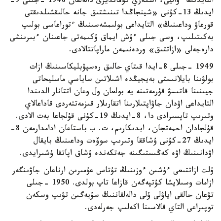
التايدىڭ ءۋاليى، اسكەري كومانديرى دالەلقان 1948 -جىلى 9-
ايدىڭ 13-كۇنى «شينجاڭدا تىنىشتىق جانە حالىقشىلدىقتى
قورعاۋ وداعىنىڭ» التايداعى بولىمشەسىنىڭ ءتوراعاسى بولىپ
بەكىتىلىپ، وسى جىلى ءۇش ايماق ۇكىمەتى جاعىنان ءبىرىنشى
دارەجەلى «ازاتتىق» وردەنىمەن ماراپاتتالادى.
1949 -جىلى 8-ايدا قىتاي حالىق رەسپۋبليكاسىنىڭ ازات
بولۋىنا بايلانىستى بەيجيڭدە اشىلاتىن ساياسي ماسليحاتى
جيىنىنا قاتىسۋ قۇرمەتىنە يە بولعان ول وعان اتتانار الدىندا
التايداعى اۋدان جاۋاپتىلارىنا اتقارىلار قىزمەتتەردى قاداعالاي
وتىرىپ تاپسىرادى دا، 8-ايدىڭ 19-كۇنى قۇلجاعا بەت الادى.
قۇلجادان احمەتجان، ابدىكارىم، ت. ب باستاعان ادامدارمەن 8-
ايدىڭ 27-كۇنى ۇشاققا وتىرىپ سوۆەت وداعىنىڭ بايقال
اۋدانىنىڭ اۋە كەڭىستىگىنە جەتكەندە ۇشاق اپاتقا ۇشىرايدى.
ۇلت ازاتتىعى ءۇشىن ءوزىنىڭ تۇتاس عۇمىرىن ارناعان جاۋىنگەر
ازامات وسىلايشا كۇتپەگەن قازاعا تاپ بولدى. 1950 -جىلى
تۋعان حالقى اياۋلى ۇلى دالەلقاننىڭ سۇيەگىن تۋىپ وسكەن
توپىراعى التاي قالاسىنا اكەلىپ جەرلەدى.