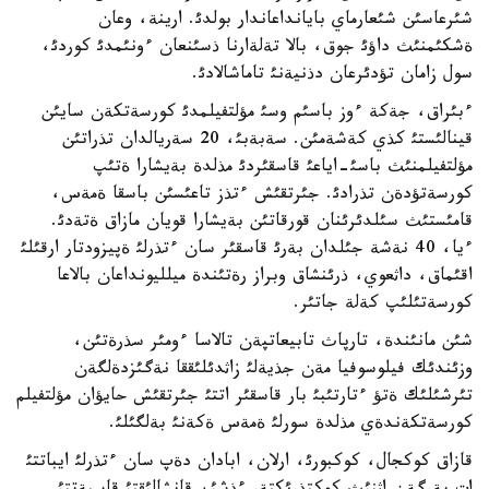
شئرعاسئن شئعارماي بايانداعاندار بولدئ. ارينة، وعان
ةشكئمنئث داؤئ جوق، بالا تةلةارنا ذسئنعان ءونئمدئ كوردئ،
سول زامان تؤدئرعان دذنيةنئ تاماشالادئ.
ءبئراق، جةكة ءوز باسئم وسئ مؤلتفيلمدئ كورسةتكةن سايئن
قينالئستئ كذي كةشةمئن. سةبةبئ، 20 سةريالدان تذراتئن
مؤلتفيلمنئث باسئ-اياعئ قاسقئردئ مذلدة بةيشارا ةتئپ
كورسةتؤدةن تذرادئ. جئرتقئش ءتذز تاعئسئن باسقا ةمةس،
قامئستئث سئلدئرئنان قورقاتئن بةيشارا قويان مازاق ةتةدئ.
ءيا، 40 نةشة جئلدان بةرئ قاسقئر سان ءتذرلئ ةپيزودتار ارقئلئ
اقئماق، داثعوي، ذرئنشاق وبراز رةتئندة ميلليونداعان بالاعا
كورسةتئلئپ كةلة جاتئر.
شئن مانئندة، تارپاث تابيعاتپةن تالاسا ءومئر سذرةتئن،
وزئندئك فيلوسوفيا مةن جذيةلئ زاثدئلئققا نةگئزدةلگةن
تئرشئلئك ةتؤ ءتارتئبئ بار قاسقئر اتتئ جئرتقئش حايؤان مؤلتفيلم
كورسةتكةندةي مذلدة سورلئ ةمةس ةكةنئ بةلگئلئ.
قازاق كوكجال، كوكبورئ، ارلان، ابادان دةپ سان ءتذرلئ ايباتتئ