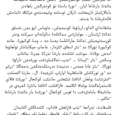
ات بةرگةن اثنئث كوكتذرئكتةر ءذشئن قانشالئقتئ قاسيةتتئ
ةكةنئ بارشاعا ايان. ءبورئ باستئ تؤ كوتةرگةن باهادذر
بابالارئمئز تاريحتئث تارلان توسئنة وشپةستةي ةرلئك تاثباسئن
قالدئرعانئ دا ةستة.
ةشقانداي الداؤ-ارباؤعا كونبةيتئن، ماؤباس ايؤ مةن مئسئق
تةكتئ ارئستان، جولبارئس سةكئلدئ سالپاثداپ سيركتة ونةر
كورسةتپةيتئن تةكتئ جاراتئلسئ يةسئ دة - وسئ كوكبورئ. جانة
كوكبورئ تؤرالئ نة ءبئر اسقاق اثئزدار، عاجاپ حيكاياتتار تولعاؤعا
ابدةن بولادئ. سونئث ئشئندة بارشا تذركئ جذرتئ جاتتاپ
وسكةن ءبئر ءاپسانا - ءتذپ-تةگئمئزدئث بورئدةن تاراؤئ
تؤرالئ. ءبئز عانا ةمةس، دذنيةنئ دذرسئلدةتكةن ةجةلگئ ءذرئم
دة ءوز توركئنئن قاسئقئرعا اپارئپ تئرةيدئ. ال، جارتئ الةمنئث
ءامئرشئسئ بولعان اتاقتئ شئثعئس حاننئث كوكجال ءبورئنئ قالاي
قاستةرلةگةنئ بولةك اثگئمة. قازاقتئث اتاقتئ باتئرئ كةرةي ةر
جانئبةك بابامئزدئث دا قوس كوكجال ءبورئسئ بار ةكةنئ بارشاعا
ءمالئم...
قئسقاسئ، تذرانعا ءتذپ قازئعئن قاداپ، كئندئگئن التايدان
وربئتةتئن تذركئ ذرپاعئ ءذشئن قاسقئر ذعئمئ تئم بيئك. ءتئپتئ،