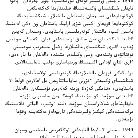
1940 -جىلى ورىنسىز قوقاي كورسەتىپ، جوق جەردەن ءپاتۋا
تاپقان شىڭشىساي ۇكىمەتىنىڭ قىلىقتارىنا كەكتەنگەن
كوكتوعايداعى ەسىمحان باستاعان مالشىلار، شىڭشىسايدىڭ
كوكتوعايعا قويعان اكىمى شۇي ارليڭ باستاعان ون ەكى ادامنىڭ
باسىن الىپ، مالشىلار كوتەرىلىسىن باستايدى. وسىدان كەيىن
التايدا شىڭشىساي مەن حالىق اراسىنداعى قيان-كەسكى سوعىس
ۇدەپ، اقىرى شىڭشىساي مالشىلارعا وكىل جىبەرىپ سوعىستى
توقتاتۋدى وتىنەدى. وسى وكىلدەر ىشىندە دالەلقان دا بار ەدى،
ءارى التاي اۋدانى اكىمىنىڭ ورىنباسارى بولىپ تاعايىندالادى.
ىزا-كەگى قوزعان مالشىلاردىڭ كوتەرىلىسى تولاستامادى،
شىڭشىساي ۇكىمەتى ءتۇرلى ساياساتتارمەن ەل اعالارىن قولعا الا
باستايدى، ەندىگى كەزەك وزىنە كەلەرىن تۇسىنگەن دالەلقان
التايداعى سوۆەت كونسۋلىنىڭ كومەگىمەن جاسىرىن تۇردە
مايقاپشاعاي شەكاراسىنان سوۆەت ەلىنە ءوتىپ، الماتى قالاسىنىڭ
ىرگەسىندەگى كيگىز وڭىرىندەگى تاربيەلەۋ مەكتەبىنە وقۋعا
تۇسەدى.
1943 -جىلى 7-ايدا التايداعى توڭكەرىس باسشىسى وسپان