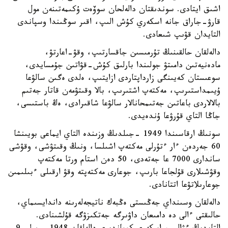
اشىق ايتادى. سوندىقتان دالەلحان سوۆەت ۇكىمەتىنەن مول
قارۋ-جاراق جانە اسكەري كۇش الىپ، اقىر سوڭىندا وسپاندى
التايدان قۋىپ شىعادى.
دالەلقان حالقىنىڭ تۇرمىسىن جاقسارتىپ، وقۋ-اعارتۋ،
مادەنيەتىن دامىتۋ جولىندا بارلىق كۇش-قۋاتىن جۇمسايدى،
سوعىستان كەيىنگى زارداپتاردى ازايتىپ، ەلدى ەگىن سالۋعا
ۇيىمداستىرىپ، مەكتەپ اشتىرىپ، بالا وقىتۋمەن قاتار جەتىم
بالالاردى باعاتىن جەتىمحانالار سالۋعا شاقىرادى، ەڭ باستىسى،
جاڭا التاي قۇرۋعا ۇندەيدى.
سونىڭ ارقاسىندا 1949 -جىلدىڭ وزىندە التاي ايماعى بويىنشا
60 جەردەن ءار ءتۇرلى مەكتەپ اشىلسا، ونىڭ وقىتۋشى، وقۋشى
ساندارى 7000 عا جەتەدى، 50 دەن استام ورتا مەكتەپ
وقۋشىلارى قۇلجاعا بارىپ، جوعارى مەكتەپتە وقۋ ارقىلى ءبىلىمىن
جوعارىلاتۋعا اتتانادى.
دالەلقان وسىنداي جەڭىستى ەڭبەك ناتيجەلەرىنە داندايسىماي،
حالىقتى ءالى دە دامىعان داۋىرگە جەتكىزۋگە قۇلشىنادى.