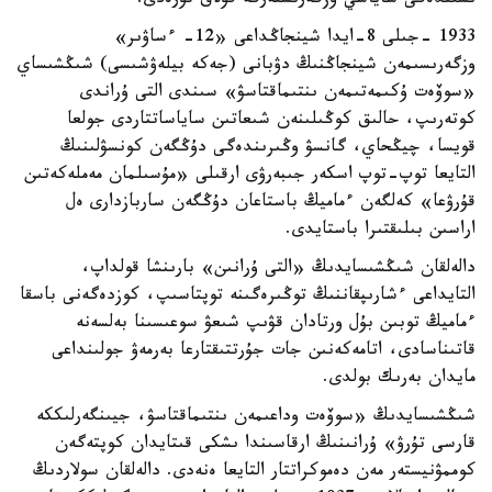
ىشىندەگى ساياسي وزگەرىستەرگە قۇلاق تۇرەدى.
1933 -جىلى 8-ايدا شينجاڭداعى «12- ءساۋىر»
وزگەرىسىمەن شينجاڭنىڭ دۋبانى (جەكە بيلەۋشىسى) شىڭشىساي
«سوۆەت ۇكىمەتىمەن ىنتىماقتاسۋ» سىندى التى ۇراندى
كوتەرىپ، حالىق كوڭىلىنەن شىعاتىن ساياساتتاردى جولعا
قويسا، چيڭحاي، گانسۋ وڭىرىندەگى دۇڭگەن كونسۋلىنىڭ
التايعا توپ-توپ اسكەر جىبەرۋى ارقىلى «مۇسىلمان مەملەكەتىن
قۇرۋعا» كەلگەن ءماميڭ باستاعان دۇڭگەن ساربازدارى ەل
اراسىن بىلىقتىرا باستايدى.
دالەلقان شىڭشىسايدىڭ «التى ۇرانىن» بارىنشا قولداپ،
التايداعى ءشارىپقاننىڭ توڭىرەگىنە توپتاسىپ، كوزدەگەنى باسقا
ءماميڭ توبىن بۇل ورتادان قۋىپ شىعۋ سوعىسىنا بەلسەنە
قاتىناسادى، اتامەكەنىن جات جۇرتتىقتارعا بەرمەۋ جولىنداعى
مايدان بەرىك بولدى.
شىڭشىسايدىڭ «سوۆەت وداعىمەن ىنتىماقتاسۋ، جيىنگەرلىككە
قارسى تۇرۋ» ۇرانىنىڭ ارقاسىندا ىشكى قىتايدان كوپتەگەن
كوممۋنيستەر مەن دەموكراتتار التايعا ەنەدى. دالەلقان سولاردىڭ