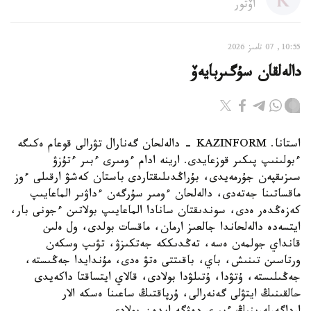
اۆتور
10:55, 07 تامىز 2026
دالەلقان سۇگىربايەۆ
استانا. KAZINFORM - دالەلحان گەنارال تۋرالى قوعام ەكىگە
ءبولىنىپ پىكىر قوزعايدى. ارينە ادام ءومىرى ءبىر ءتۇزۋ
سىزىقپەن جۇرمەيدى، بۇراڭدىلىقتاردى باستان كەشۋ ارقىلى ءوز
ماقساتىنا جەتەدى، دالەلحان ءومىر سۇرگەن ءداۋىر الماعايىپ
كەزەڭدەر ەدى، سوندىقتان سانادا الماعايىپ بولاتىن ءجونى بار،
ايتسەدە دالەلحاندا جالعىز ارمان، ماقسات بولدى، ول ەلىن
قانداي جولمەن ەسە، تەڭدىككە جەتكىزۋ، تۋىپ وسكەن
ورتاسىن تىنىش، باي، باقىتتى ەتۋ ەدى، مۇندايدا جەڭىستە،
جەڭىلىستە، ۇتۋدا، ۇتىلۋدا بولادى، قالاي ايتساقتا داكەيدى
حالقىنىڭ ايتۋلى گەنەرالى، ۇرپاقتىڭ ساعىنا ەسكە الار