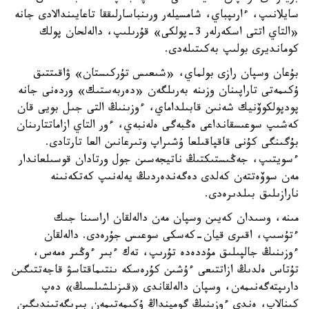
سايلانىپ، ءارىپباي، شامسيلەر ورىنباسارلىققا تاعايىندالادى جانە
«التاي اتتى اسكەرلەر 3-پولكى» قۇرىلىپ، دالەلحان پولك
كومانديرى بولىپ بەكىتىلەدى.
بۇعان وسپان رازى بولماي، «شىعىس تۇركىستان» ۋاقىتتىق
ۇكىمەتى تاراپىنان وزىنە بەرىلگەن «دەربەستىك» وردەنى جانە
پودپولكوۆنيك شەنىن قابىلداماي، ءوزىنىڭ التى جىل بويى قان
كەشىپ سوعىسقانداعى ەڭبەگى ەلەنبەي، ءور التاي ازاماتتارىنان
بۇگىنگى كۇنى قاقپاقىلعا ۇشىراپ وتىرعانىن العا تارتادى.
ءسويتىپ، جەڭىستىكتىڭ ناتيجەسىن جول ورتادان قوسىلعاندار
مەن سوۆەتتەن كەلدى دەگەندەردىڭ يەلەنىپ كەتكەنىنە
نارازىلىق بىلدىرەدى.
مىنە، وسىدان كەيىن وسپان مەن دالەلقان اراسىنا جىك
ءتۇسىپ، اقىرى قيان-كەسكى سوعىس جۇرەدى. دالەلقان
ءوزىنىڭ جالپىلىق مۇددەدە تۇرىپ، تەك ءبىر ءوڭىر ەمەس،
تۇتاس ەلدىڭ ازاتتىعى ءۇشىن كۇرەسكە ىنتىماقتاسۋ قاجەتتىگىن
دارىپتەگەنىمەن، وسپان دالەلقاندى «قىزىلشىلسىڭ» دەپ
كىنالاپ، ەندى ءوزىنىڭ گومينداڭ ۇكىمەتىمەن بىرىگەتىندىگىن