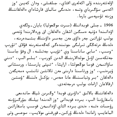
اۋلەتتەرىندە ۇلى اكەلەرى اقتاي، جىلقىشى، ودان كەيىن ءوز
اكەسى سۇگىرباي وتسە، ەندىگى سالماق قارشاداي دالەلقاننىڭ
وزىنە تۇسپەسى بارما.
1906 -جىلى قوبدانىڭ (سىرت موڭعوليا) بايان-ولگەي
اۋدانىندا دۇنيە ەسىگىن اشقان دالەلقان اق وردالارىندا ۇنەمى
بولىپ تۇراتىن جەر داۋى مەن جەسىر داۋىنىڭ بىتىمدەرىنە،
ەلدىڭ ەرتەڭگى تىرلىگى جونىندەگى كەڭەستەرىنە قۇلاق ءتۇرىپ
ءوسىپ، ءسابي ساناسىنا وي ءتۇيىپ جەتىلسە، ال وقۋ جاسىنا
جەتكەسىن اۋىل مولدالارىنىڭ الدىن كورىپ، ءبىلىم الىپ، ءدىني
ساۋاتىمەن قوسا موڭعولشا، اراپشا، ءتىپتى پارسىشا، ورىسشانى
ۇيرەنىپ، ءوز ورتاسىنا دارىنى مەن تالانتىن تانىتىپ ەسەيگەن
دالەلقان ءبىر وتباسىنىڭ عانا ەمەس، بۇكىل ەلىنىڭ ءۇمىتىن
ارقالاعان ازامات بولىپ ەرجەتەدى.
دالەلقاننىڭ بالالىق ءداۋىرى قوبدا ءوڭىرىن شيڭ حاندىعى
باسقارۋىنا الىپ، بىردە قوبدانى ءوز الدىندا بيلىك جۇرگىزۋىنە
رۇحسات ەتسە، ەندى بىردە التاي اۋدانىمەن قوسىپ باسقاراتىن
الماعايىپ زاماندا ەلدىڭ ۇركىن-قورقىنى مولايىپ، سوعىس وتى