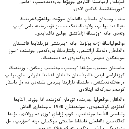
قىزىلدار ارمياسىنا اقتاردى جويۋعا جاردەمدەسىپ، اعاسى
ءدوربىتقاننىڭ كەگىن الادى.
مىنە، وسىدان باستاپ دالەلحان سوۆەت بولشەۆيكتەرىنىڭ
ىقپالىندا بولىپ، ولاردىڭ تەڭدەسسىز قۇدىرەتىنە باس ءيىپ
وتەدى جانە ءوزىنىڭ ازاماتتىق جولىن تاڭدايدى.
موڭعوليانىڭ ازات بولۋىنا جانە ءبىرىنشى قۇرىلتايعا قاتىسقان
دالەلحان ەلدىڭ ازاتتىعى، ۇلتتاردىڭ بەرەكەسى جونىندە ءسوز
سويلەگەن دەيتىن دەرەكتەردى دە ەستىدىك.
جاسىنان ىستىق-سۋىققا ءپىسىپ-جەتىلىپ وسكەن، وزىندىك
كوزقاراسى ايقىن قالىپتاسقان دالەلقان اقىلىنا قايراتى ساي بولىپ
ەرجەتكەندىكتەن، ەلىنىڭ نازارىنا بىردەن ىلىنەدى دە ەل باستار
كوسەم سەركەگە اينالادى.
دالەلقان موڭعوليا جەرىندە تۇرعان كەزىندە اتا جۇرتى التايعا
كەتۋدى كوكسەيدى، سوندىقتان 1930 -جىلدارى العاش
وتباسىن التايعا جونەلتىپ، كوپ ۇزاماي ءوزى دە ورالادى. مۇندا
كەلگەسىن دالەلحان قانشاما حالىقتى سوڭىنان ەرتە ءجۇرىپ، ەل