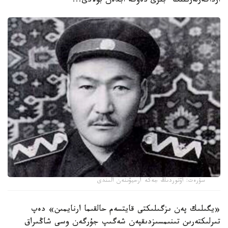
ارداگەرلەرىنىڭ ءبىرى دەۋگە ابدەن بولادى...
سۋرەت: اۆتوردىڭ جەكە ارحيۆىنەن الىندى
«يگىلىك پەن ىزگىلىكتى قايتسەم حالقىما ارنايمىن» دەپ
تىرلىكتەرىن تىنىمسىزدىقپەن شەگىپ جۇرگەن وسى شاڭىراق