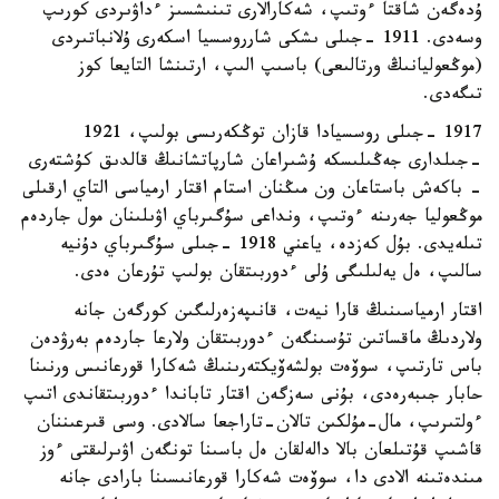
ۇدەگەن شاقتا ءوتىپ، شەكارالارى تىنىشسىز ءداۋىردى كورىپ
وسەدى. 1911 -جىلى ىشكى شارروسسيا اسكەرى ۇلانباتىردى
(موڭعوليانىڭ ورتالىعى) باسىپ الىپ، ارتىنشا التايعا كوز
تىگەدى.
1917 -جىلى روسسيادا قازان توڭكەرىسى بولىپ، 1921
-جىلدارى جەڭىلىسكە ۇشىراعان شارپاتشانىڭ قالدىق كۇشتەرى
- باكەش باستاعان ون مىڭنان استام اقتار ارمياسى التاي ارقىلى
موڭعوليا جەرىنە ءوتىپ، ونداعى سۇگىرباي اۋىلىنان مول جاردەم
تىلەيدى. بۇل كەزدە، ياعني 1918 -جىلى سۇگىرباي دۇنيە
سالىپ، ەل يەلىلىگى ۇلى ءدوربىتقان بولىپ تۇرعان ەدى.
اقتار ارمياسىنىڭ قارا نيەت، قانىپەزەرلىگىن كورگەن جانە
ولاردىڭ ماقساتىن تۇسىنگەن ءدوربىتقان ولارعا جاردەم بەرۋدەن
باس تارتىپ، سوۆەت بولشەۆيكتەرىنىڭ شەكارا قورعانىس ورنىنا
حابار جىبەرەدى، بۇنى سەزگەن اقتار تاباندا ءدوربىتقاندى اتىپ
ءولتىرىپ، مال-مۇلكىن تالان-تاراجعا سالادى. وسى قىرعىننان
قاشىپ قۇتىلعان بالا دالەلقان ەل باسىنا تونگەن اۋىرلىقتى ءوز
مىندەتىنە الادى دا، سوۆەت شەكارا قورعانىسىنا بارادى جانە