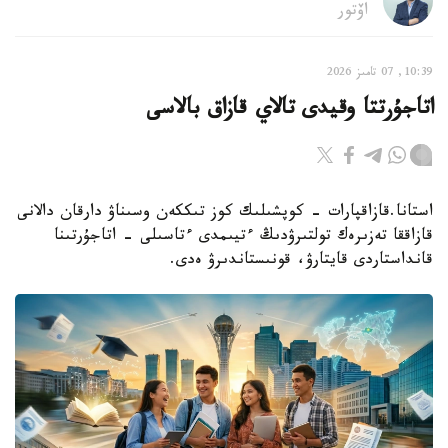
اۆتور
10:39, 07 تامىز 2026
اتاجۇرتتا وقيدى تالاي قازاق بالاسى
استانا.قازاقپارات - كوپشىلىك كوز تىككەن وسىناۋ دارقان دالانى
قازاققا تەزىرەك تولتىرۋدىڭ ءتيىمدى ءتاسىلى - اتاجۇرتىنا
قانداستاردى قايتارۋ، قونىستاندىرۋ ەدى.