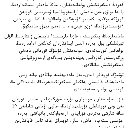
كەزەڭ ەسكەرتكىشى بولعاندىقتان، جاڭا مادەني نىسانداردىڭ
پايدا بولۋى مەن مادەني ترانسفورماتسيا ۇدەرىسىن كوزبەن
كورۋگە بولادى. كەيبىر كۇتپەگەن ولجالاردىڭ ءمانىن بىردەن
ءتۇسىندىرۋدىڭ ءوزى قيىن»، - دەدى تيمۋر سادىكوۆ.
مامانداردىڭ پىكىرىنشە، قازبا بارىسىندا تابىلعان زاتتاردىڭ الۋان
تۇرلىلىگى بۇل جەردە الىس ايماقتاردان كەلگەن ادامداردىڭ
بولعانىن كورسەتەدى. سوندىقتان تۋننۋگ قورعانى مادەني
وزگەرىستەر كەزەڭىن بەينەلەيتىن بىرەگەي ارحەولوگيالىق
ەسكەرتكىش سانالادى.
تۋننۋگ قورعانى الدى-بەل مادەنيەتىنە جاتادى جانە وسى
مادەنيەتكە قاتىستى بەلگىلى ەسكەرتكىشتەردىڭ ىشىندەگى ەڭ
كونەسى بولىپ ەسەپتەلەدى.
قازبا جۇمىستارى جوسپارلى تۇردە جۇرگىزىلىپ جاتىر. قورعان
مەن ونى قورشاعان قۇرىلىمداردىڭ جالپى اۋماعى شامامەن 19
مىڭ شارشى مەتردى قۇرايدى. ارحەولوگتەر باتپاقتى جەردە
جۇمىس ىستەپ، اعاش، ساز، توپىراق جانە تاس قاباتتارىن