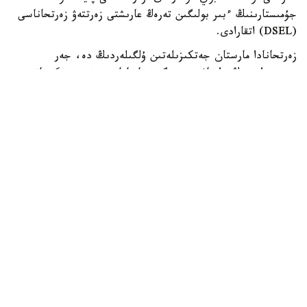
جۇمىستارىنىڭ ءبىر بولىگىن تەرەڭ عارىشتى زەرتتەۋ زەرتحاناسى
(DSEL) اتقارادى.
زەرتحانادا مارستان جەتكىزىلەتىن ۇلگىلەردىڭ دە، جەر
بيوسفەراسىنىڭ دا قاۋىپسىزدىگىن قامتاماسىز ەتەتىن ەكىجاقتى
قورعانىس جۇيەسى ەنگىزىلەدى.
ونىڭ نەگىزگى مىندەتتەرىنە ۇلگىلەردى زارارسىزداندىرۋ،
كونتەينەرلەردى اشۋ، توپىراقتى وڭدەۋ جانە بيولوگيالىق قاۋىپ-
قاتەردى باعالاۋ كىرەدى.
DSEL ءدىڭ دامۋ ستراتەگياسى دەپارتامەنتىنىڭ ديرەكتورى لي
حاننىڭ ايتۋىنشا، قىتاي جەردەگى ميكرواعزالاردىڭ مارسقا
تارالۋىنا جول بەرمەۋ جانە جەردى ىقتيمال عالامشاردان تىس
تىرشىلىك نىساندارىنان قورعاۋ ماقساتىندا عارىشتىق زەرتتەۋلەر
جونىندەگى كوميتەتتىڭ پلانەتالىق قورعانىس قاعيدالارىن
ساقتايدى.
«تيانۆەن-3» ميسسياسى اياسىنداعى عارىش اپپاراتىن ۇشىرۋ
شامامەن 2028-جىلعا جوسپارلانعان. ال مارس توپىراعىنىڭ