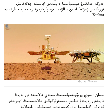
جەرگە جەتكىزۋ ميسسياسىنا دايىندىق اياسىندا پلانەتالىق
قورعانىس زەرتحاناسىن سالۋدى جوسپارلاپ وتىر، دەپ حابارلايدى
Xinhua.
Фото: Xinhua
نىسان انحوي پروۆينتسياسىنىڭ حەفەي قالاسىنداعى تەرەڭ
عارىشتى زەرتتەۋ عىلىمي-تەحنولوگيالىق قالاشىعىنىڭ ءبىرىنشى
كەزەڭى اۋماعىندا بوي كوتەرەدى. زەرتحانانى پايدالانۋ