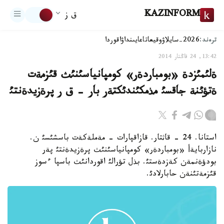
KAZINFORM
ق ز
ترەند:
2026-سايلاۋ
وقيعا
تاعايىنداۋ
اقوردا
13:42, 24 قاڭتار 2014
ةلئمئزدة «بومباردةر» كومپانياسئنئث قئزمةت
ةتؤئنة جاقسئ مذمكئندئكتةر بار - ق ر پرةزيدةنتئ
استانا. 24 - قاثتار. قازاقپارات - مةملةكةت باسشئسئ ن.
نازاربايةأ «بومباردةر» كومپانياسئنئث پرةزيدةنتئ پةر
بودؤةنمةن كةزدةستئ. بذل تؤرالئ اقوردانئث باسپا ءسوز
قئزمةتئنةن حابارلادئ.