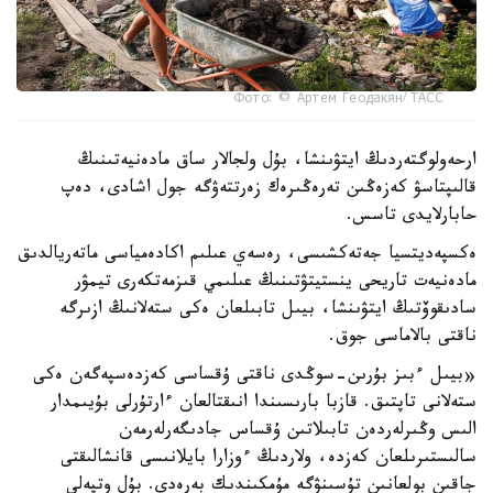
Фото: © Артем Геодакян/ ТАСС
ارحەولوگتەردىڭ ايتۋىنشا، بۇل ولجالار ساق مادەنيەتىنىڭ
قالىپتاسۋ كەزەڭىن تەرەڭىرەك زەرتتەۋگە جول اشادى، دەپ
حابارلايدى تاسس.
ەكسپەديتسيا جەتەكشىسى، رەسەي عىلىم اكادەمياسى ماتەريالدىق
مادەنيەت تاريحى ينستيتۋتىنىڭ عىلىمي قىزمەتكەرى تيمۋر
سادىقوۆتىڭ ايتۋىنشا، بيىل تابىلعان ەكى ستەلانىڭ ازىرگە
ناقتى بالاماسى جوق.
«بيىل ءبىز بۇرىن-سوڭدى ناقتى ۇقساسى كەزدەسپەگەن ەكى
ستەلانى تاپتىق. قازبا بارىسىندا انىقتالعان ءارتۇرلى بۇيىمدار
الىس وڭىرلەردەن تابىلاتىن ۇقساس جادىگەرلەرمەن
سالىستىرىلعان كەزدە، ولاردىڭ ءوزارا بايلانىسى قانشالىقتى
جاقىن بولعانىن تۇسىنۋگە مۇمكىندىك بەرەدى. بۇل وتپەلى