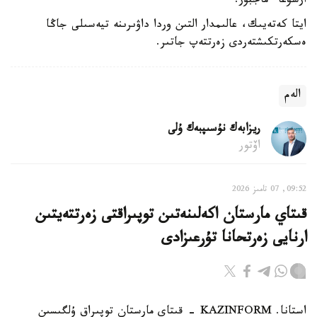
ارشۋعا ءماجبۇر.
ايتا كەتەيىك، عالىمدار التىن وردا داۋىرىنە تيەسىلى جاڭا
ەسكەرتكىشتەردى زەرتتەپ جاتىر.
الەم
ريزابەك نۇسىپبەك ۇلى
اۆتور
09:52, 07 تامىز 2026
قىتاي مارستان اكەلىنەتىن توپىراقتى زەرتتەيتىن
ارنايى زەرتحانا تۇرعىزادى
استانا. KAZINFORM - قىتاي مارستان توپىراق ۇلگىسىن