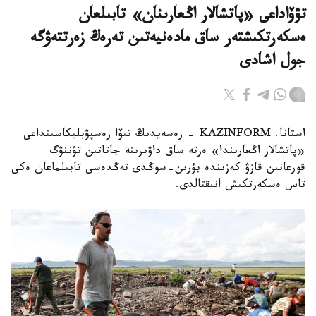
تۋۆاداعى «پاتشالار اڭعارىنان» تابىلعان
ەسكەرتكىشتەر ساق مادەنيەتىن تەرەڭ زەرتتەۋگە
جول اشادى
استانا. KAZINFORM - رەسەيدىڭ تىۆا رەسپۋبليكاسىنداعى
«پاتشالار اڭعارىندا» ەرتە ساق داۋىرىنە جاتاتىن تۋننۋگ
قورعانىن قازۋ كەزىندە بۇرىن-سوڭدى تەڭدەسى تابىلماعان ەكى
تاس ەسكەرتكىش انىقتالدى.