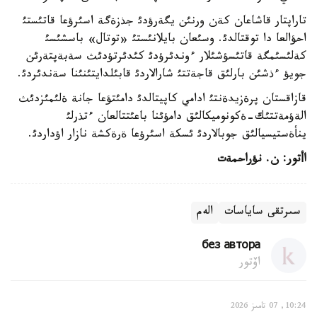
تاراپتار قاشاعان كةن ورنئن يگةرؤدئ جذزةگة اسئرؤعا قاتئستئ
احؤالعا دا توقتالدئ. وسئعان بايلانئستئ «توتال» باسشئسئ
كةلئسئمگة قاتئسؤشئلار ءوندئرؤدئ كئدئرتؤدئث سةبةپتةرئن
جويؤ ءذشئن بارلئق قاجةتتئ شارالاردئ قابئلدايتئنئنا سةندئردئ.
قازاقستان پرةزيدةنتئ ادامي كاپيتالدئ دامئتؤعا جانة ةلئمئزدئث
الةؤمةتتئك-ةكونوميكالئق دامؤئنا باعئتتالعان ءتذرلئ
ينأةستيسيالئق جوبالاردئ ئسكة اسئرؤعا ةرةكشة نازار اؤداردئ.
اأتور
:
ن
.
نؤراحمةت
سىرتقى ساياسات
الەم
без автора
اۆتور
10:24, 07 تامىز 2026