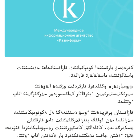
كةزدةسؤ بارئسئندا كومپانيانئث قازاقستانداعئ جذمئسئنئث
باستالؤئنئث ماسةلةلةرئ قارالدئ.
«بومباردةر» وكئلدةرئ قازئردئث وزئندة الةؤةتتئ
سةرئكتةستةرئمةن ءبئرقاتار كةلئسسوزدةر جذرگئزگةنئ اتاپ
ءوتئلدئ.
قازاقستان پرةزيدةنتئ ءوسؤ ذستئندةگئ ةل ةكونوميكاسئنئث
سذرانئسئ مةن كولئك ينفراقذرئلئمئنئث دامؤ قارقئنئن
ةسكةرگةندة، كانادالئق كاسئپورئننئث رةسپؤبليكامئزدا قئزمةت
ةتؤئ ءذشئن جاقسئ مذمكئندئكتةرئ بار ةكةنئن اتاپ ءوتتئ.