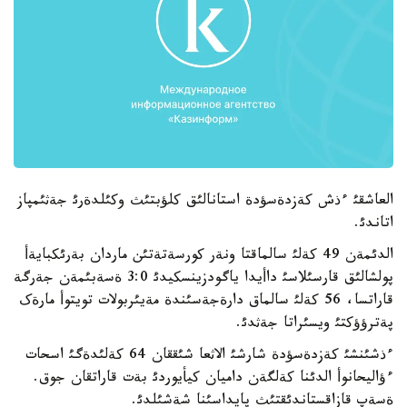
العاشقئ ءذش کةزدةسؤدة استانالئق کلؤبتئث وکئلدةرئ جةثئمپاز
اتاندئ.
الدئمةن 49 کةلئ سالماقتا ونةر کورسةتةتئن ماردان بةرئکبايةأ
پولشالئق قارسئلاسئ داأيدا ياگودزينسکيدئ 3:0 ةسةبئمةن جةرگة
قاراتسا، 56 کةلئ سالماق دارةجةسئندة مةيئربولات تويتوأ مارةک
پةترؤؤکتئ ويسئراتا جةثدئ.
ءذشئنشئ کةزدةسؤدة شارشئ الاثعا شئققان 64 کةلئدةگئ اسحات
ءؤاليحانوأ الدئنا کةلگةن داميان کيأيوردئ بةت قاراتقان جوق.
ةسةپ قازاقستاندئقتئث پايداسئنا شةشئلدئ.