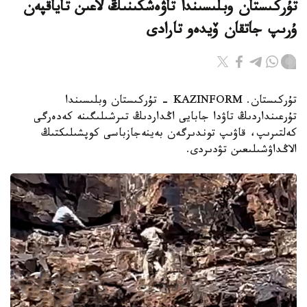
تۇركىستان وبلىسىندا تاۋەشكىنىڭ لاعىن تاياقپەن
ۇرىپ جاتقان ۆيدەو تارادى
تۇركىستان. KAZINFORM - تۇركىستان وبلىسىندا
تۇرعىنداردىڭ تاۋدا جابايى اڭداردىڭ تىرشىلىگىنە كەدەرگى
كەلتىرىپ، قاۋىپ توندىرگەن بەينەجازباسى كوپشىلىكتىڭ
الاڭداۋشىلىعىن تۋدىردى.