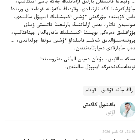
- وقيعاعا قاتىسقان بارلىق ازاماتتىڭ جەكە باسى انىقتالىپ،
جاۋاپكەرشىلىككە تارتىلدى. ولاردىڭ ەكەۋىنە قوعامدىق ورىندا
ماس كۇيىندە جۇرگەنى ءۇشىن اكىمشىلىك ايىپپۇل سالىندى.
سونىمەن قاتار، بەس ازاماتتىڭ بارلىعىنا قاتىستى ۇساق
بۇزاقىلىق دەرەگى بويىنشا اكىمشىلىك ماتەريالدار جيناقتالىپ،
پروتسەسسۋالدىق شەشىم قابىلداۋ ءۇشىن سوتقا جولداندى، -
دەپ حابارلادى دەپارتامەنتتەن.
ەسكە سالايىق، بۇعان دەيىن الماتى مەتروسىندا
توبەلەسكەندەرگە ايىپپۇل سالىندى.
زاڭ جانە قۇقىق
قوعام
باقىتجول كاكەش
اۆتور
21:30, 05 تامىز 2026