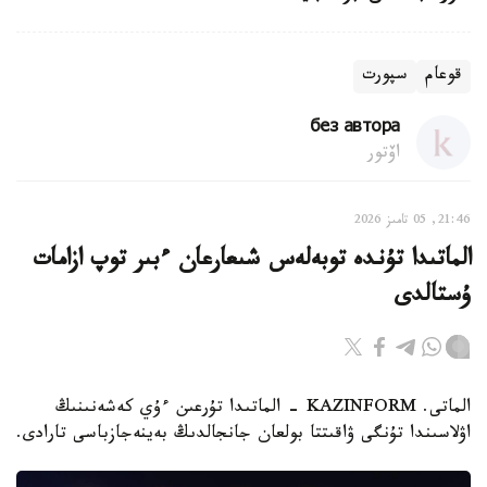
قوعام
سپورت
без автора
اۆتور
21:46, 05 تامىز 2026
الماتىدا تۇندە توبەلەس شىعارعان ءبىر توپ ازامات
ۇستالدى
الماتى. KAZINFORM - الماتىدا تۇرعىن ءۇي كەشەنىنىڭ
اۋلاسىندا تۇنگى ۋاقىتتا بولعان جانجالدىڭ بەينەجازباسى تارادى.