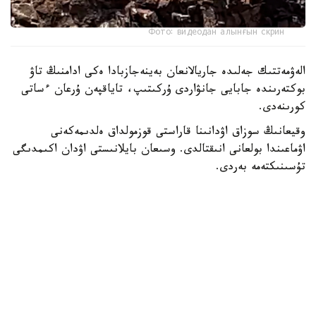
Фото: видеодан алынғын скрин
الەۋمەتتىك جەلىدە جاريالانعان بەينەجازبادا ەكى ادامنىڭ تاۋ
بوكتەرىندە جابايى جانۋاردى ۇركىتىپ، تاياقپەن ۇرعان ءساتى
كورىنەدى.
وقيعانىڭ سوزاق اۋدانىنا قاراستى قوزمولداق ەلدىمەكەنى
اۋماعىندا بولعانى انىقتالدى. وسىعان بايلانىستى اۋدان اكىمدىگى
تۇسىنىكتەمە بەردى.
— بەينەجازبادا كورسەتىلگەن مالىمەتكە سايكەس، قوزمولداق
ەلدىمەكەنىنىڭ جاسوسپىرىمدەرى تاۋ بوكتەرىندە جۇرگەن كەزدە
تاۋەشكىنىڭ لاعىنا كەزىككەن. قىزىعۋشىلىق تانىتقان
جاسوسپىرىمدەر جانۋاردى ۇستاپ كورۋگە ارەكەت جاساعان.
اتالعان جاعداي بارىسىندا تاۋ جانۋارىنا ەشقانداي زيان
كەلمەگەن، - دەلىنگەن حابارلامادا.
ۆەدومستۆو مالىمەتىنشە، قازىرگى ۋاقىتتا جاسوسپىرىمدەرمەن