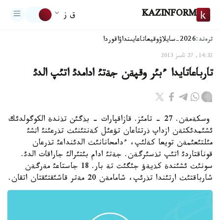
KAZINFORM
ق ز
ترەند:
2026-سايلاۋ
وقيعا
تاعايىنداۋ
اقوردا
14:32, 27 تامىز 2013
تارباعاتايدا ءبئر وقپةن جةتئ ادامدئ اتئپ الدئ
وسكةمةن. 27 - تامئز. قازاقپارات - بذگئن تذندة الكوگولدئك
ئشئمدئكتةن ازداپ ذرتتاعان تؤعئل كةنتئنئث تذرعئنئ اثشئ
مئلتئعئمةن تويعا كةلئپ، ءدامحانانئث الدئنداعئ تذرعان
قوناقتاردئ اتئپ تذسئرگةن. جةتئ ادام بئتئرالئ جاراقات الدئ.
سونئث ئشئندة كذيةؤ جئگئت تة بار. 18 جاستاعئ مةرگةن
شارباقتئث ارتئندا تذرئپ، شامامةن 20 مةتر قاشئقتئقتان اتقان.