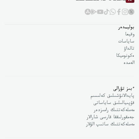
بوليمدەر
وقيعا
ساياسات
تالداۋ
ەكونوميكا
الەمدە
ءبىز تۋرالى
پايدالانۋشىلىق كەلىسىم
قۇپىيالىلىق ساياساتى
مەملەكەتتىك رامىزدەر
جەمقورلىققا قارسى شارالار
مەملەكەتتىك ساتىپ الۋلار