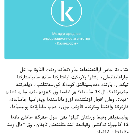
23-25 جاس ارالئعئنداعئ جارالانعانداردئث التاؤئ جةثئل
جاراقاتتانعان، بئتئرا ولاردئث اياقتارئنا جانة جامباستارئنا
تيگةن. بارئنة مةديسينالئق كومةك كورسةتئلئپ، ذيلةرئنة
جئبةرئلدئ. ال 38 جاستاعئ ةر ادامعا وق كةؤدةسئنة جانة ئشئنة
ءتيدئ. وعان اقجار اؤئلئنئث اؤرؤحاناسئندا وپةراسيا جاسالدئ،
قازئرگئ ؤاقئتتا ومئرئنة قاؤئپ جوق، دةپ حابارلادئ پوليسيادا.
پوليسةيلةر وقيعا ورنئنان گيلزا مةن سول جةرگة جاقئن ماثدا
12 كاليبرلئ تةگئس وقپاندئ اثشئ مئلتئعئن تاپقان. وق ءدال وسئ
مئلتئقتان اتئلعان.