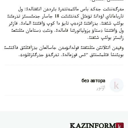
مةرگةننئث جةكة باس مالئمةتتةرئ بئردةن انئقتالدئ: ول
تارباعاتاي اؤدانئ تؤعئل كةنتئنئث 18 جاسار جذمئسسئز تذرعئنئ
بولئپ شئقتئ. بذزاقئنئ ئزدةپ تابؤ دا كوپ ؤاقئتتئ المادئ. قازئر
ول ؤاقئتشا ذستاؤ يزولياتورئنا قامالدئ. ونئث ذستاعان مئلتئعئ
زاثسئز بولئپ شئقتئ.
وقپةن اتئلاتئن مئلتئقتئ قولدانؤمةن جاسالعان بذزاقئلئق فاكتئسئ
بويئنشا قئلمئستئق ءئس قوزعالدئ. تةرگةؤ جذرگئزئلؤدة.
без автора
اۆتور
KAZINFORM