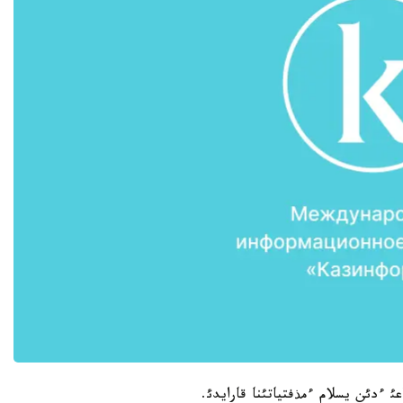
ئ ءدئن يسلام ءمذفتياتئنا قارايدئ.