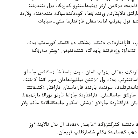
قاجةت دةگةن ارئز ذيئمداستئرؤ كةرةك. بذل مئندةتتئ
رلئق تالاپتارئن ورئنداؤعا، كومةكتةسؤگة مئندةتتئ، ولاردئ
ة قول بةرئپ امانداسقان قازاقتارعا سئي-سياپات
پ، قازاقتاردئث دئنئنة ةشكئم دة قئسئم كورسةتپةيدئ،
 تئثداؤئ وزدةرئنة پايدالئ، شئندئقپةن ءومئر سذرؤگة
تاردئث بةتئن بذرئپ العان سوث باسقاشا ذسئنئس جاساؤ
ساتتئرئپ ةدئ، ول ءذشئن ميلليونداعان سوم اقشا كةتتئ،
اندئرئلدئ، سونئث بارئنة قاراماستان قازاقتار ذكئمةتتئ
لئق جاسالسئن. قازاقتاردئ جازاعا تارتؤ تؤرالئ مارتةبةلئ
ن قازاقتاردئ جازالاؤ ءذشئن اسكةر جابدئقتالادئ جانة ولار
 دئنئنة كئرگئزؤگة ءماجبذر ةتةدئ. ال بذل تالاپتئ ءوز
 دةپ كةسئمدئ ذكئم شئعارئلئپ قويعان.