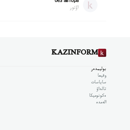
без автора
اۆتور
KAZINFORM
بوليمدەر
وقيعا
ساياسات
تالداۋ
ەكونوميكا
الەمدە