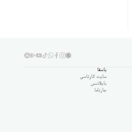
باسقا
سايت كارتاسى
بايلانىس
جارناما