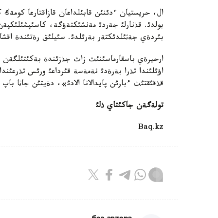
ال، حريستيان ءدئنئن قابئلداعان قازاقتارعا كومةك ك
بولدئ. قذنارلئ جةردئ مةنشئكتةؤگة، كاسئپشئلئكپةن 
بئردةي جةثئلدئكتةر بةرئلدئ. سئيلئق رةتئندة اقشالا
ارحيرةي باسقارماسئنئث زاث جذزئندة بةكئتئلگةن نذ
اؤئلئندا تذرا بةرةدئ نةمةسة قئرداعئ ورئس تذرعئندا
قذقئقتئث ءبارئن پايدالانا الادئ»، دةيتئن جاثا باپ 
تولةگةن جاكئتاي ذلئ
Baq.kz