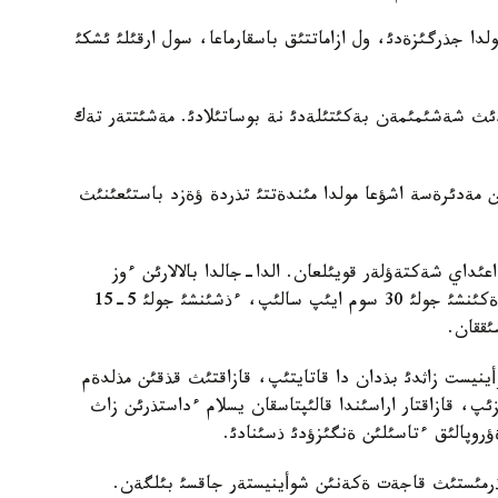
دا جذرگئزةدئ، ول ازاماتتئق باسقارماعا، سول ارقئلئ ئشكئ
ردئث شةشئمئمةن بةكئتئلةدئ نة بوساتئلادئ. مةشئتتةر تةك
ن مةدئرةسة اشؤعا مولدا مئندةتتئ تذردة ؤةزد باستئعئنئث
ئداي شةكتةؤلةر قويئلعان. الدا-جالدا بالالارئن ءوز
بةتئنشة وقئتقان قازاقتارعا ءبئرئنشئ جولئ 10 سوم، ةكئنشئ جولئ 30 سوم ايئپ سالئپ، ءذشئنشئ جولئ 5-15
ئققان.
نيست زاثدئ بذدان دا قاتايتئپ، قازاقتئث قذقئن مذلدةم
ئپ، قازاقتار اراسئندا قالئپتاسقان يسلام ءداستذرئن زاث
روپالئق ءتاسئلئن ةنگئزؤدئ ذسئنادئ.
 تذرمئستئث قاجةت ةكةنئن شوأينيستةر جاقسئ بئلگةن.