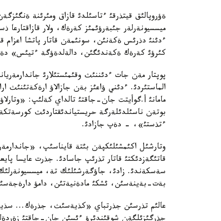
ةؤروپالئق قيتذرقئ ءتاسئلدئ قازاق ومئرئنة ةنگئزگة
ميسسيونةرلةر جئبةرؤئمئز كةرةك، ولار قازاقتارعا 
ءدئنئ دذرئس ةكةنئن، سونئمةن قاتار پاتشا اعزام قا
كئرؤئ كةرةك ةكةندئگئن، دالةلدةؤگة ءتيئس» دةگة
پوپتار مةن جات ءدئننئث وقئمئستئلارئ جاندارمةريا
الماستئردئ. ءدئني ؤاعئز بةن جازالاؤ ارةكةتئنئث ار
مامانئ أ.گوأيتت جان-جاقتئ تالداي كةلئپ: «وتارل
بوتةن ناسئلدئلةرگة حريستياندئقتاردئث كورسةتكةن 
ءتذستئ»، - دةپ جازادئ.
وتارشئل اكئمشئلئكپةن بئتة قايناسئپ، «جاندارمةريا
قاتئگةزدئكتئ قاتار تذرئپ جاسادئ. جذرت عايسا پا
سةسكةندئ. زادئ، جاؤگةرشئلئك تة، ميسسيونةرلئك ج
بةت-بةينةسئن، ئشكئ مادةنيةتئن، دامؤ دارةجةسئ
عالئم تذرسئن جذرتباي «كذيةسئث، جذرةك... سذيةسئ
جذرگئزئلگةن شوقئندئرؤ ءئسئن جان-جاقتئ زةردةلةي و