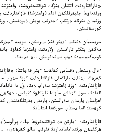
«قازاقتاردئث اتئنان بئزگة شوقئندئرؤشئ، ؤاعئزشئ 
ورئنداؤعا جئبةرئلگةن ادام (ؤاعئزشئ) قازاقتاردئث با
وزئمةن بئرگة ةرتئپ ءجذرئپ بويئن ذيرةتسئن، وزئن
كورسةتسئن.
حريستيان دئنئنة ءذيئر قئلا بةرسئن، سويتة ءجذرئ
دةگةن پئكئر تاراتسئن. ولاردئث ؤاعئزعا كةلؤئ جانة
كومةكتةسةدئ دةپ سةندئرسئن...» دةيدئ.
ءدال وسئعان ذقساس كةلةسئ ءبئر قذجاتتا: «قازاق
كةرةك. بذنئث بارلئعئن قازاقتاردئث ءوزئ سذراپ جا
قازاقتاردئث ءوزئ ؤاعئزشئ سذراپ ةدئ، ول دا قاناعاتت
الدادئ، سول ءذشئن جازاعا تارتئلؤئ ءتيئس، دةگةن جار
اعزامنان پارمةن سذرالسئن. پارمةن بةرئلگةننةن كةيئ
كرةستئ العا ذستاپ جورئققا اتتانادئ.
قازاقتاردئث ءبارئن دة شوقئندئرؤعا جانة پراأوسلاأية
ةركئمةن ورئنداماعانداردئ قئرئپ سالؤ كةرةك»، -