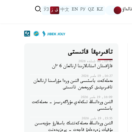
الداۋ
KZ
QZ
РУ
EN
中文
ق ز
ЎЗ
تاقىرىپقا قاتىستى
13:47, 06 شىلدە 2026
قازاقستان استانالارىنا ارنالعان 6 ءان
16:27, 19 مامىر 2026
مەملەكەت باسشىسى التىن وردا مۇراسىنا ارنالعان
تاقىرىپتىق كورمەمەن تانىستى
16:09, 19 مامىر 2026
التىن وردانىڭ تىكەلەي مۇراگەرىمىز - مەملەكەت
باسشىسى
15:55, 19 مامىر 2026
التىن وردانىڭ مەملەكەتتىك باسقارۋ جۇيەسىن
مۇقيات زەردەلەۋ قاجەت - پرەزيدەنت