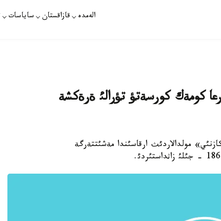
الەمدە
قازاقستان
ساياسات
ت
ارعا كومةك كورسةتؤ تؤرالئ ةرةكشة
عئ «ؤكازنئي» مولدالاردئث ارقاسئندا مةشئتتةرگة