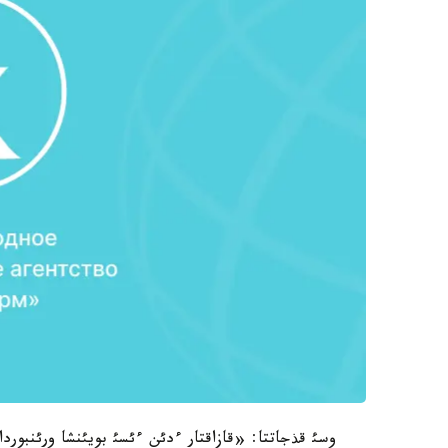
وسئ قذجاتتا: «قازاقتار ءدئن ءئسئ بويئنشا ورئنبورداع