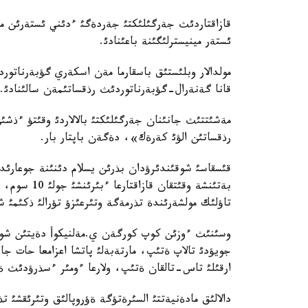
قازاقتاردئث جةرگئلئكتئ جةردةگئ ءدئني ئستةرئن مول
ئستةر مينيسترلئگئنة باعئنادئ.
مولدالار وبلئستئق باسقارما مةن اسكةري گؤبةرناتو
قانا گةنةرال-گؤبةرناتوردئث رذقساتئمةن سالئنادئ.
مةشئتتئث جانئنان جةرگئلئكتئ بالالاردئ وقئتؤ ءذشئ
رذقساتئن الؤئ كةرةك»، دةگةن باپتار بار.
قئسقاسئ شوقئندئرؤدان بذرئن يسلام دئنئنة جوعارئداع
تاؤلئك مولشةرئندة تذرمةگة وتئرعئزؤ تؤرالئ ذكئمئ ش
وسئنئث ءوزئن كوپ كورگةن ي.مةلنيكوأ دةيتئن شوأي
جويؤدئ تالاپ ةتئپ، مارتةبةلئ پاتشا اعزامعا حات جاز
ارقئلئ تاس-تالقان ةتئپ، ولارعا ءومئر ءسذرؤدئث ةؤ
دالالئق مادةنيةتتئ السئرةتؤگة ةؤروپالئق وتئرئقشئ