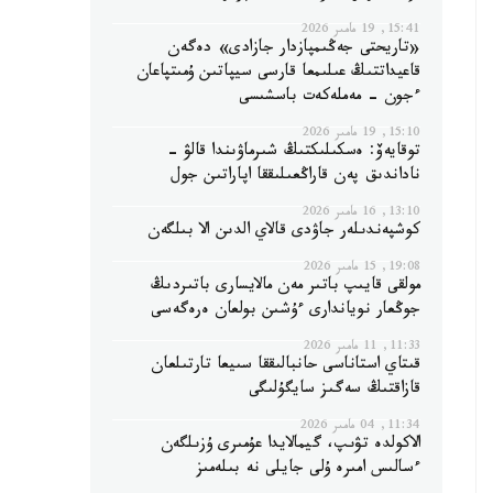
15:41, 19 مامىر 2026
«تاريحتى جەڭىمپازدار جازادى» دەگەن
قاعيداتتىڭ عىلىمعا قارسى سيپاتىن ۇمىتپاعان
ءجون - مەملەكەت باسشىسى
15:10, 19 مامىر 2026
توقايەۆ: ەسكىلىكتىڭ شىرماۋىندا قالۋ -
ناداندىق پەن قاراڭعىلىققا اپاراتىن جول
13:10, 16 مامىر 2026
كوشپەندىلەر جاۋدى قالاي الدىن الا بىلگەن
19:08, 15 مامىر 2026
مولقى قايىپ باتىر مەن مالايسارى باتىردىڭ
جوڭعار نوياندارى ءۇشىن بولعان ەرەگەسى
11:33, 11 مامىر 2026
قىتاي استاناسى حانبالىققا سىيعا تارتىلعان
قازاقتىڭ سەگىز سايگۇلىگى
11:34, 04 مامىر 2026
الاكولدە تۋىپ، گيمالايدا عۇمىرى ۇزىلگەن
ءسالىس امىرە ۇلى جايلى نە بىلەمىز