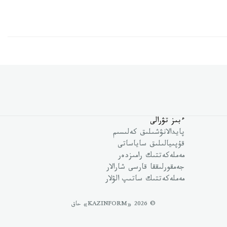
ءبىز تۋرالى
پايدالانۋشىلىق كەلىسىم
قۇپىيالىلىق ساياساتى
مەملەكەتتىك رامىزدەر
جەمقورلىققا قارسى شارالار
مەملەكەتتىك ساتىپ الۋلار
© 2026 «KAZINFORM» حاق