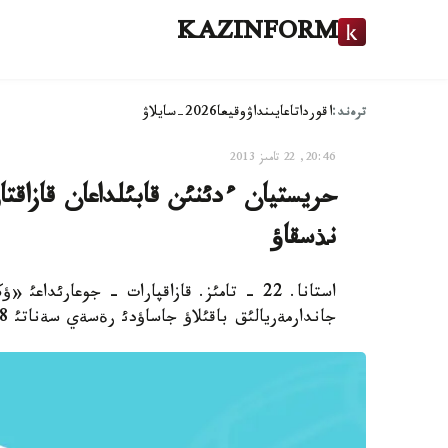
KAZINFORM
ترەند:
اقوردا
تاعايىنداۋ
وقيعا
2026-سايلاۋ
20:46, 22 تامىز 2013
حريستيان ءدئنئن قابئلداعان قازاقت
نذسقاؤ
استانا. 22 - تامئز. قازاقپارات - جوعارئدا
جاندارمةريالئق باقئلاؤ جاساؤدئ رةسةي سةناتئ 1868 - جئلئ زاثداستئردئ.