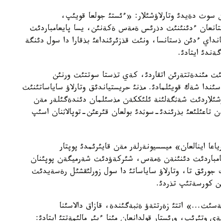
ن سوث دةيدئ وتارلاؤشئلار: «ءئستئ جولعا قويئپ،
ذستانعان ءدئنئنئث دذرئس ةمةس ةكةنئن، يسا پايعامباردئث
نداي ءدئن ذستانسا، ونئث قذزئرئنداعئ بذقارا دا سول دئنگة
ندئ ايتادئ.
نئث مئندةتتةرئن اتقاردئ، كةي تذستا سوتتئث ورنئن
اسئندا شةك قويئلمادئ. مذنئ حريستياندئق وتارلاؤ ساياساتئنئث
اؤشئلاردئث شةثگةلئنة ئلئككةن مذسئلمان دئندةگئلةر مةن
تاعئلئعئ بذرئندئ-سوثدئ بولعان قئرعئن-توپالاثنان اسئپ
عا اينالعان» ميسسيونةرلةر مةن قايئرئمدئ پوپتار
يعامباردئث دئنئنةن ةمةس، شئركةؤدئث شةرميگةن پوپئنان
ورئق تا، وتارلاؤ ساياساتئ دا سول زورلئقشئل رةسةيدئث
ن كورسةتئپ تذردئ.
ث...» اتتئ زةرتتةؤ ةثبةگئندة، قازاق دالاسئنا
تئرئپ، ورئستار قولدانعان مئنا ءبئر مالئمةتتئ ايتادئ: