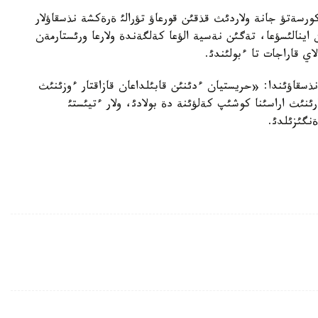
ورسةتؤ جانة ولاردئث قذقئن قورعاؤ تؤرالئ ةرةكشة نذسقاؤلار
اينالئسؤعا، تةگئن نةسية الؤعا كةلگةندة ولارعا ورئستارمةن
ي قاراجات تا ءبولئندئ.
سقاؤئندا: «حريستيان ءدئنئن قابئلداعان قازاقتار ءوزئنئث
رئنئث اراسئنا كوشئپ كةلؤئنة دة بولادئ، ولار ءتيئستئ
ةنگئزئلدئ.