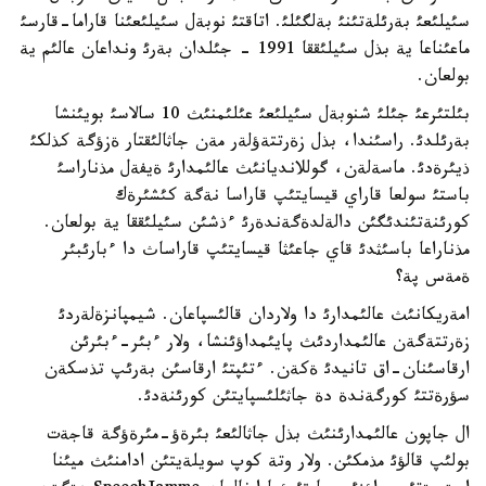
سئيلئعئ بةرئلةتئنئ بةلگئلئ. اتاقتئ نوبةل سئيلئعئنا قاراما-قارسئ
ماعئناعا ية بذل سئيلئققا 1991 - جئلدان بةرئ ونداعان عالئم ية
بولعان.
بئلتئرعئ جئلئ شنوبةل سئيلئعئ عئلئمنئث 10 سالاسئ بويئنشا
بةرئلدئ. راسئندا، بذل زةرتتةؤلةر مةن جاثالئقتار ةزؤگة كذلكئ
ذيئرةدئ. ماسةلةن، گوللانديانئث عالئمدارئ ةيفةل مذناراسئ
باستئ سولعا قاراي قيسايتئپ قاراسا نةگة كئشئرةك
كورئنةتئندئگئن دالةلدةگةندةرئ ءذشئن سئيلئققا ية بولعان.
مذناراعا باسئثدئ قاي جاعئثا قيسايتئپ قاراساث دا ءبارئبئر
ةمةس پة؟
امةريكانئث عالئمدارئ دا ولاردان قالئسپاعان. شيمپانزةلةردئ
زةرتتةگةن عالئمداردئث پايئمداؤئنشا، ولار ءبئر-ءبئرئن
ارقاسئنان-اق تانيدئ ةكةن. ءتئپتئ ارقاسئن بةرئپ تذسكةن
سؤرةتتئ كورگةندة دة جاثئلئسپايتئن كورئنةدئ.
ال جاپون عالئمدارئنئث بذل جاثالئعئ بئرةؤ-مئرةؤگة قاجةت
بولئپ قالؤئ مذمكئن. ولار وتة كوپ سويلةيتئن ادامنئث ميئنا