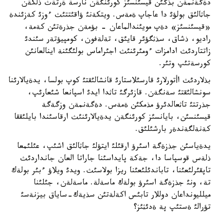
دةگةنمةن بذگئن قيسئنسئز كورئنگةن نارسة ةرتةث ذلكةن
جاثالئق بولؤئ دا عاجاپ ةمةس. ويتكةنئ ؤاقئتتئث ءوزئ كةزئندة
«قيسئنسئز» دةپ مويئندالماعان - بؤمةن جذرةتئن كةمة،
راديو، ذشاق، سذثگؤئر قايئق، تةلةفون، كومپيؤتةر سئندئ
زاتتاردئث ادامزات ءومئرئنئث اجئراماس بولئگئنة اينالعانئن
كورسةتئپ وتئر.
بذلاردئث اأتورلارئ قارسئلاستارئ قانشالئقتئ كوپ بولسا، يدةيالارئنا
سونشالئقتئ سةنگةن. قازئرگئ تاثدا ايدئ اسپانعا شئعارئپ،
جذرتتئ تاثعالدئرؤ مذمكئن ةمةس. دةگةنمةن وزگةگة
قيسئنسئن، بايانسئز كورئنگةن يدةيالارئنئث ارقاسئندا بايلئققا
كةنةلگةندةر بارشئلئق.
يدةياسئن جذزةگة اسئرؤ ارقئلئ ايتؤلئ جاثالئق اشئپ، عئلئمعا
ذلةس قوسپاسا دا، جةكة پايداسئنا جاراتا العان جانداردئث
تاپقئرلئعئنا، تاباندئلئعئنا ريزا بولاسئث. ويدئ ويلاؤ ءبئر بولةك
تة، ونئ جذزةگة اسئرؤ بولةك ماسةلة. ماسةلةن، جئلئنا
ميلليونداعان دوللار تابئس اكةلةتئن سذيةك-ساياق بيزنةسئ
تؤرالئ ةستئپ پة ةدئثئز؟