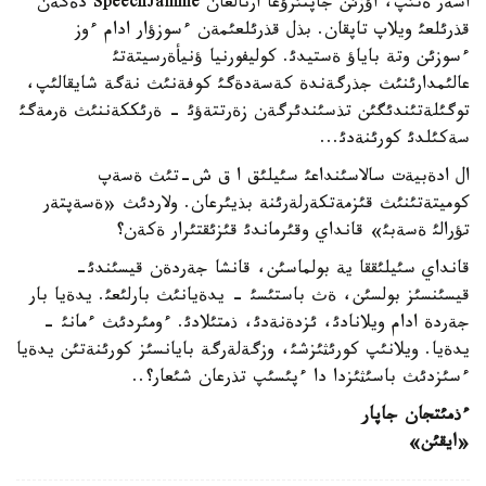
اسةر ةتئپ، اؤزئن جاپتئرؤعا ارنالعان SpeechJamme دةگةن
قذرئلعئ ويلاپ تاپقان. بذل قذرئلعئمةن ءسوزؤار ادام ءوز
ءسوزئن وتة باياؤ ةستيدئ. كوليفورنيا ؤنيأةرسيتةتئ
عالئمدارئنئث جذرگةندة كةسةدةگئ كوفةنئث نةگة شايقالئپ،
توگئلةتئندئگئن تذسئندئرگةن زةرتتةؤئ - ةرئككةننئث ةرمةگئ
سةكئلدئ كورئنةدئ...
ال ادةبيةت سالاسئنداعئ سئيلئق ا ق ش-تئث ةسةپ
كوميتةتئنئث قئزمةتكةرلةرئنة بذيئرعان. ولاردئث «ةسةپتةر
تؤرالئ ةسةبئ» قانداي وقئرماندئ قئزئقتئرار ةكةن؟
قانداي سئيلئققا ية بولماسئن، قانشا جةردةن قيسئندئ-
قيسئنسئز بولسئن، ةث باستئسئ - يدةيانئث بارلئعئ. يدةيا بار
جةردة ادام ويلانادئ، ئزدةنةدئ، ذمتئلادئ. ءومئردئث ءمانئ -
يدةيا. ويلانئپ كورئثئزشئ، وزگةلةرگة بايانسئز كورئنةتئن يدةيا
ءسئزدئث باسئثئزدا دا ءپئسئپ تذرعان شئعار؟..
ءذمئتجان جاپار
«ايقئن»