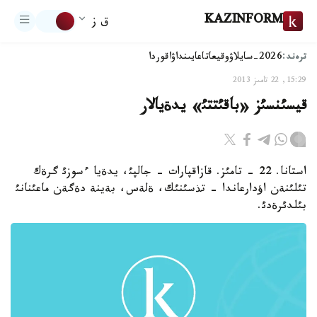
KAZINFORM
ق ز
ترەند:
2026-سايلاۋ
وقيعا
تاعايىنداۋ
اقوردا
15:29, 22 تامىز 2013
قيسئنسئز «باقئتتئ» يدةيالار
استانا. 22 - تامئز. قازاقپارات - جالپئ، يدةيا ءسوزئ گرةك
تئلئنةن اؤدارعاندا - تذسئنئك، ةلةس، بةينة دةگةن ماعئنانئ
بئلدئرةدئ.