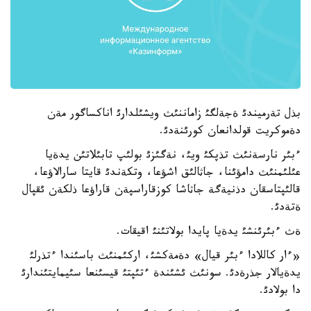
بذل تةرميندئ ةجةلگئ زاماننئث ويشئلدارئ اناكساگور مةن
دةموكريت قولدانعان كورئنةدئ.
ءبئر نارسةنئث تذپكئ ويئ، نةگئزئ بولئپ تابئلاتئن يدةيا
عئلئمنئث دامؤئنا، جاثالئق اشؤعا، وتكةندئ قايتا سارالاؤعا،
قالئپتاسقان دذنيةگة جاثاشا كوزقاراسپةن قاراؤعا ذلكةن ئقپال
ةتةدئ.
ةث ءبئرئنشئ يدةيا پايدا بولاتئنئ اقيقات.
«ءار كاللادا ءبئر قيال» دةمةكشئ، اركئمنئث باسئندا ءتذرلئ
يدةيالار جذرةدئ. سونئث ئشئندة ءتئپتئ قيسئنعا سئيمايتئندارئ
دا بولادئ.