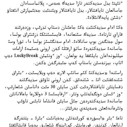
ءتئپتئ بذل سذيةكتةر تازا سذيةك ةمةس، پلاتماسسادان
جاسالعان تاياقشالار. بذل تاياقشالار ويئننئث جةثئمپازئن انئقتاؤ
ءذشئن پايدالانئلادئ.
ةكئ ادام سذيةكتئث ةكئ جاعئنان ذستاپ تذرئپ، وزدةرئنة
قاراي تارتادئ. سذيةك سئنعاندا، قايسئسئنئكئ ذزئنئراق بولسا،
سول جةثگةن بوپ سانالادئ. ادام سةنگئسئز بولسا دا، تؤرا وسئ
جاساندئ سذيةكتةردئ ساتؤ ارقئلئ كةن اروني ةسئمدئ ازامات
ميلليونداعان بايلئققا ية بولعان. ءوز ءونئمئن LuckyBreak دةپ
اتاپ، بيزنةسئن باستاپ كةپ جئبةرگةن ةكةن.
راسئندا «سذيةكتئ كئم ساتئپ الار» دةپ ويلايسئث، ءبئراق
شئندئقتئث اتئ - شئندئق. كةن اروني تاؤئق سذيةگئنة
ذقسايتئن تاياقشالاردئث كذن سايئن 30 مئث داناسئن شئعارئپ،
ءوز ءئسئن دوثگةلةتئپ وتئر. ءارقايسئسئ 3 دوللارعا باعالاناتئن
جاساندئ سذيةكتةردةن جئل سايئن قانشاما تابئس تاؤئپ
وتئرعاندئعئن ةسةپتةي بةرئثئز...
تاعئ ءبئر «ابسؤرد» كورئنةتئن يدةيانئث ءبئرئ - يتتةرگة
ارنالعان كذننةن قورعايتئن كوزاينةك شئعارؤ. يدةيا قانشالئقتئ