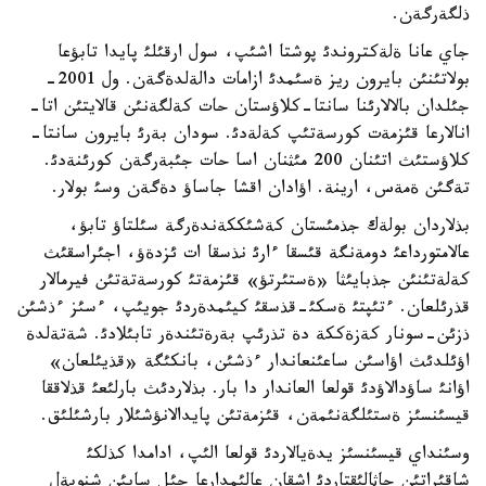
ذلگةرگةن.
جاي عانا ةلةكتروندئ پوشتا اشئپ، سول ارقئلئ پايدا تابؤعا
بولاتئنئن بايرون ريز ةسئمدئ ازامات دالةلدةگةن. ول 2001-
جئلدان بالالارئنا سانتا-كلاؤستان حات كةلگةنئن قالايتئن اتا-
انالارعا قئزمةت كورسةتئپ كةلةدئ. سودان بةرئ بايرون سانتا-
كلاؤستئث اتئنان 200 مئثنان اسا حات جئبةرگةن كورئنةدئ.
تةگئن ةمةس، ارينة. اؤادان اقشا جاساؤ دةگةن وسئ بولار.
بذلاردان بولةك جذمئستان كةشئككةندةرگة سئلتاؤ تابؤ،
عالامتورداعئ دومةنگة قئسقا ءارئ نذسقا ات ئزدةؤ، اجئراسقئث
كةلةتئنئن جذبايئثا «ةستئرتؤ» قئزمةتئ كورسةتةتئن فيرمالار
قذرئلعان. ءتئپتئ ةسكئ-قذسقئ كيئمدةردئ جويئپ، ءسئز ءذشئن
ذزئن-سونار كةزةككة دة تذرئپ بةرةتئندةر تابئلادئ. شةتةلدة
اؤئلدئث اؤاسئن ساعئنعاندار ءذشئن، بانكئگة «قذيئلعان»
اؤانئ ساؤدالاؤدئ قولعا العاندار دا بار. بذلاردئث بارلئعئ قذلاققا
قيسئنسئز ةستئلگةنئمةن، قئزمةتئن پايدالانؤشئلار بارشئلئق.
وسئنداي قيسئنسئز يدةيالاردئ قولعا الئپ، ادامدا كذلكئ
شاقئراتئن جاثالئقتاردئ اشقان عالئمدارعا جئل سايئن شنوبةل