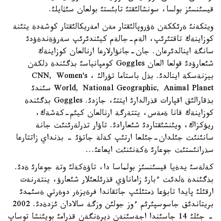
قيسئنسئز بولسا، سونشالئقتئ تابئستئ بولعان سئثايلئ.
ويتكةنئ ةرئككةن ةؤروپالئقتار مةن امةريكالئقتار كوشةدة يتئنة
كوزاينةك تاقتئرئپ، الةم-جالةم كيئندئرئپ سةرؤةندةؤدئ
سانگة اينالدئرعان. جان-جانؤارلارعا ارنالعان كوزاينةك
شئعارؤدئ قولعا العان Goggles كومپانياسئ بذگئندة ذلكةن
بيزنةسكة اينالدئ. بذل باستاما تؤرالئ ، CNN, Women's
World, National Geographic, Animal Planet سئندئ
بذقارالئق اقپارات قذرالدارئ ايتتئ، جازدئ. Goggles بذگئندة
كوزاينةك قانا ةمةس، يتتةرگة ارنالعان كيئم-كةشةك،
ريؤكزاك، ويئنشئقتاردئ شئعارادئ. تاؤار تذرلةرئنئث جانة
سانئنئث جئلدان-جئلعا ارتئپ كةلة جاتؤئ - بذنداي زاتتارعا
سذرانئستئث جوعارئ ةكةنئنئث ايعاعئ...
كةلةسئ يدةيا قيسئنسئز بولماسا دا، تاؤةكةلئ وتة جوعارئ ةدئ.
بذگئندة ةلدئث ءبارئ زاماناؤي قذرئلعئلار شئعارؤ، ينتةرنةت
ارقئلئ پايدا تابؤعا ذمتئلئپ جاتقاندا فرةيزةر دوةرتي ةسئمدئ
بريتاندئق جاسوسپئرئم ءوز جولئن وزگة سالادان ئزدةدئ. 2002
- جئلئ 14 جاسئندا اجةسئنةن ذيرةنگةن قذرامئ بويئنشا توساپ