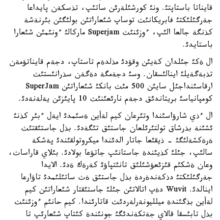
قايناتا باستاپتئ. ونئ كورشئلةرئن ساتئپ، تذسكةن پايداعا
جةرگئلئكتئ فابريكانئث توساپ شئعاراتئن بولئگئن بئرنةشة
كذنگة جالعا الئپ، ءوزئنئث Superjam ماركالئ ءونئمئن شئعارا
باستايدئ.
ال ةكئ جئلدان كةيئن وقؤدئ مذلدةم تاستاپ، دجةم قايناتؤمةن
تذبةگةيلئ اينالئسقان. وسئ دجةمگة دةگةن سذرانئستئث
ارقاسئنداجئل سايئن 500 مئث بانكئ شئعاراتئن SuperJam
كومپانياسئ بريتاندئق دجةم نارئعئنئث 10 پايئزئن يةلةنةدئ.
ال ءذي شارؤاسئندا وتئرعان كيم لةأين ةسئمدئ ايةل ءبئر كذنئ
ئشئنة بذرشاق تولتئرئلعان جاستئق تئگةدئ. بذل جاستئقتئث
ةرةكشةلئگئ - ذيقئعا جاتار الدئندا ميكروتولقئندئ پةشكة
سالئپ، جئلئ كذيئندة جاستانئپ جاتؤعا بولادئ. بئلاي قاراساث،
وعان ةشكئم قئزئعؤشئلئق تانئتپاؤئ كةرةك ةدئ. الايدا
جةرگئلئكتئ دذكةندةردة بذل جاستئق ةث ساتئلئمدئ تاؤارعا
اينالدئ. Wuvit دةپ اتالاتئن جئلئ جاستئقتار شئعاراتئن كيم
لةأين بذگئندة ميلليونةرلةردئث قاتارئندا. كيم حانئم ءوزئنئث
بذل تابئسقا قالاي جةتكةندئگئ جونئندة كئتاپ شئعارئپ تا