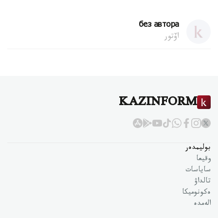
без автора
اۆتور
KAZINFORM
بوليمدەر
وقيعا
ساياسات
تالداۋ
ەكونوميكا
الەمدە