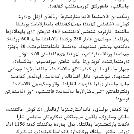
جاسالئپ، قامقورلئق كورسةتئلئپ كةلةدئ.
وسكةمةن قالاسئندا قانداستارئمئزعا ارنالعان اؤئل «نذرلئ
كوش» (شئعئس كةنتئ) مةملةكةتتئك باعدارلاماسئ بويئنشا
سالئندئ. قازئردة شئعئس كةنتئندة 463 تذرعئن ءذي پايدالانؤعا
بةرئلدئ. سونئمةن قاتار 280 ورئندئ بالاباقشا جانة 600 ورئندئ
مةكتةپ جذمئس ئستةيدئ. جذمئسقا قابئلةتتئلةردئث 80 پايئزئ
جذمئسقا ورنالاستئرئلئپ، تذراقتئ ةثبةكاقئسئن الادئ. اؤئل
تذرعئندارئنئث كوبئ ورتا جانة شاعئن بيزنةسپةن اينالئسادئ،
جيهاز جاساؤ، اياق كيئم تئگؤ سالاسئندا، جئلئجايلاردا جذمئس
ئستةيدئ. سونئمةن قاتار اقساقالدار كةثةسئ، ايةلدةر كةثةسئ
جانة جاستار ذيئمئ قئزمةت اتقارادئ. ولار وسكةمةن قالاسئندا
وتكئزئلةتئن ءئس-شارالارعا بةلسةندئ قاتئسئپ، ءوز ذلةستةرئن
قوسؤدا.
ايتا كةتةر بولساق، قانداستارئمئزعا ارنالعان ذلئ كوش حالئقتئث
سانئن وسئرؤگة ذلكةن سةپتئگئن تيگئزةتئن ساياسي شارا
ةكةنئ بارلئعئمئزعا بةلگئلئ. بذل جةردة بذگئنگئ كذنئ 1156 ادام
تذرئپ جاتئر. بيلئك ورگاندارئ قانداستارئمئزدئث تةزئرةك