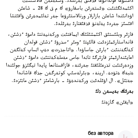
دامئتؤعا قولدانؤعا قذقئق بةرئلدئ. وسكةمةن قالاسئنئث
اكئمدئگئنئث «ئستةرئن باسقارؤ» ك م ق ك 28 - شاعئن
اؤدانئندا شاعئن بازارلار ورنالاستئرؤعا جةر تةلئمدةرئن ؤاقئتشا
اقئسئز جةردئ يةلةنؤ قذقئقتارئ بةرئلدئ.
قازئر وبلئستئق اكئمشئلئك ايماقتئث وركةنيةتتئ دامؤئ ءذشئن،
قانداستارئمئزدئث قالئپتئ ءومئر ءسذرؤئ ءذشئن قولدان
كةلگةننئث ءبارئن جاساؤدا. «اتاجذرت» دةپ اثساپ كةلگةن
اعايئندارئمئز قازئرگئ تاثدا جاس مةملةكةتتئث دامؤئ ءذشئن
وزدةرئنئث تذرعئلئقتئ جةرئنة، قازاقستانعا پايدا تيگئزؤ جولئندا
ةثبةك ةتؤدة. ارينة، «بئرلةسئپ كوتةرگةن جذك قاشاندا
جةثئل». ال اؤئلدئث وركةندةؤئ - بارشامئز ءذشئن ماثئزدئ.
بةرئك بةيسةن ذلئ
«ايقئن» گازةتئ
без автора