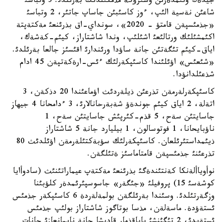
جيدةك ونئمدةرئن وسئرؤگة مذمكئندئك بةرئلدئ. 3 وتباسئ
شاعئن نةسية الئپ، ءوز كاسئبئن جاساپ جاتئر، 2 وتباسئ
«جذمئسپةن قامتؤ - 2020»، سونداي-اق بذرئنعئ مةكتةپتة
اكئمشئلئك ورتالئعئ اشئلئپ، وندا شاشتاراز، كيئم-كةشةك،
اياق-كيئم تئگةتئن جانة ساؤدا ورئندارئ اقئسئز جالعا بةرئلدئ.
«شئعئس» اؤئلئندا كاسئپكةرلئك ءئس-ارةكةتپةن 45 ادام
شذعئلدانؤدا.
كاسئپكةرلةرمةن تذرعئن ذيلةردئث اؤماعئندا 20 دذكةن، 3
اتةلة، 2 اياق كيئم جوندةؤ شةبةرحانالارئ، 3 ءدامحانا 4 جيهاز
جاسايتئن سةح، 5 قذم-كئرپئش جاسايتئن سةح، 1
ناؤبايحانا، 1 فوتوسالون، 1 بيليارد جانة 5 شاشتاراز
ذيئمداستئرئلعان. كاسئپكةرلئك سؤبةكتئلةرمةن اؤئلدئث 80
تذرعئنئ جذمئسپةن قامتاماسئز ةتئلگةن.
نوأوياألةنكا كةنتئندةگئ بذرئنعئ مةكتةپ عيماراتئنئث (سادوأايا
كوشةسئ 15) پروفيلئ «جئگةر» جاسوسپئرئمدةر كلؤبئنا
وزگةرتئلدئ. وسئندا بةرئلگةن بولمةلةردة 6 كاسئپكةر جذمئس
ئستةؤدة. ماسةلةن، مذسا بوتاگوز شاشتاراز بولئپ جذمئس
ئستةيدئ، 2 تئگئنشئ باباقذمار قاديشا جانة نايمانعازئ جانات