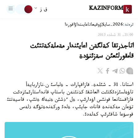
KAZINFORM
ق ز
ترەند:
2026-سايلاۋ
وقيعا
تاعايىنداۋ
اقوردا
21:00, 31 شىلدە 2013
اتاجذرتقا كةلگةن اعايئندار مةملةكةتتئث
قامقورلئعئن سةزئنؤدة
استانا. 31 - شئلدة. قازاقپارات - ةلباسئ ن.نازاربايةأ
تاؤةلسئزدئكتئث العاشقئ كذنئنةن باستاپ قانداستارئمئزدئث
قازاقستانعا قونئس اؤدارئپ، ةل ءذشئن ةثبةك ةتئپ، قاسيةتتئ
تؤعان مةكةندة قانات جايئپ، ةلدئ وركةندةتؤگة ذلةس
قوسؤعا شاقئرئپ كةلةدئ.