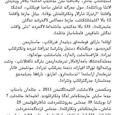
ئستةلئنئپ جاتئر، بالاباقشا مةن مةكتةپ الدئندا بالالار وينايتئن
الاثشا ورناتئلدئ. سول جةرگة شاعئن ساحنا قويئلئپ، كةشكئ
ؤاقئتتا ءارتذرلئ شارالار وتكئزئلةتئن بولادئ. بيئل جازعئ ؤاقئتتا
12 بالا اكئمشئلئكتئث جازعئ دةمالئس لاگةرئنة تةگئن
جئبةرئلدئ، 133 بالا مةكتةپ جانئنداعئ لاگةردة ءذش ؤاقئت
تةگئن تاماقپةن قامتاماسئز ةتئلدئ.
اؤئلدا بارلئق قوعامدئق ذيئمدار قذرئلئپ، جاستارمةن
كةزدةسؤ، دوثگةلةك ذستةل وتئرئسئ تذراقتئ تذردة وتكئزئلئپ
تذرادئ. قازاقستاننئث زاثدارئ، ةلباسئنئث جولداؤئ،
مةملةكةتتئك باعدارلامالار تذرعئندارمةن بئرگة تالقئلانئپ، ونئث
ورئندالؤئ تؤرالئ اقپارات ذنةمئ بةرئلئپ تذرادئ. سونئمةن قاتار
تذرعئندار اراسئندا ءتذسئندئرؤ، اعارتؤ، نارئققا بةيئمدةؤ
جذمئستارئ جذرگئزئلئپ وتئرادئ.
وسكةمةن قالاسئنئث اكئمدئگئمةن 2013 - جئلدان باستاپ
جذما سايئن جارمةثكةلةر لةگئ وتكئزئلؤدة. اعئمداعئ جئلدئث 7
ايئ بويئنشا 39 جذمئس بةرؤشئلةردئث شاقئرئلؤئمةن 25
شاعئن-جارمةثكةلةر وتكئزئلدئ. جذمئس ئزدةگةندةردئث