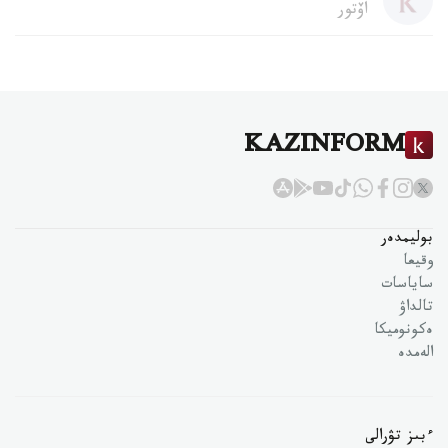
اۆتور
KAZINFORM
بوليمدەر
وقيعا
ساياسات
تالداۋ
ەكونوميكا
الەمدە
ءبىز تۋرالى