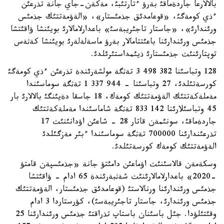
بالالارعا جاردةماقئ بةرؤ ءتارتئبئ، مةكةن-جاي جانة تذرعئن
ءذي كومةگئ، «قوعامدئق جذمئستار»، «الةؤمةتتئك جذمئس
ورئندارئ»، «جاستار تاجئريبةسئ» باعدارلامالارئ بويئنشا ؤاقئتشا
جذمئس ورئندارئنا باعئتتامالار بةرؤ ماسةلةلةرئ بويئنشا كةثةس
توپتارئنئث جذمئستارئ ذيئمداستئرئلدئ.
128 وتباسئنا 382 498 3 تةثگة مولشةرئندة تذرعئن ءذي كومةگئ
كورسةتئلدئ، 27 وتباسئنا - 944 337 1 تةثگة سوماسئندا
مةملةكةتتئك الةؤمةتتئك كومةك، 18 جاسقا دةيئنگئ بالالارئ بار
45 وتباسئلارئنا 142 833 تةثگة شاماسئندا مةملةكةتتئك
جاردةماقئ، سونئمةن قاتار 28 - شاعئن اؤدانئنئث 17
تذرعئندارئنا 700000 تةثگة سوماسئندا ءبئر مةزگئلدئ
الةؤمةتتئك كومةك كورسةتئلدئ.
وسكةمةن قالاسئنئث اؤماعئن دامئتؤ جانة «جذمئسپةن قامتؤ
-2020» باعدارلامالارئنئث شةثبةرئندة 65 ادام - ؤاقئتشا
جذمئس ورئندارئنا ورنالاستئ (قوعامدئق جذمئستار، الةؤمةتتئك
جذمئس ورئندارئ، جاستار تاجئريبةسئ)، كؤرستاردا 3 ادام
وقئتئلؤدا. جئل باسئنان باستاپ تذراقتئ جذمئس ورئندارئنا 25