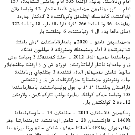
ادام ورنالاستئ. جالپئ، اؤئلدا 535 ادام جذمئس ئستةيدئ، 157
ادام - ءوز بةتئمةن جذمئسپةن قامتئلعاندار. 42 وتباسئ ذلان
اؤدانئنئث كامةنسك اؤئلدئق وكرؤگئندة 2 گةكتار جةردئ
يةلةندئ. 36 وتباسئدا 266 ءئرئ قارا مالئ بار، 18 وتباسئ 322
ذساق مالعا ية، ال 4 وتباسئنئث 6 جئلقئسئ بار.
«جذمئسپةن قامتؤ - 2020» باعدارلاماسئنئث ءذش باعئتئ
شةثبةرئندة 3 ادام وسئمدئك وسئرؤگة 3 ميلليون تةثگة
سوماسئندا نةسية الدئ. 2012 - جئلئ كةنتتةگئ 3 وتباسئ «ش
ق و جاعدايئ ناشار ازاماتتارئنئث قورئ» ش ن ذ ارقئلئ جئلئجايلار
سالؤعا شاعئن نةسيةلةر الدئ، ئشئندة 3 جئلئجاي ورناتئلدئ
جانة وتئرعئزؤ جذمئستارئ جذرگئزئلدئ. ش ق و (شئعئس
قازاقستان وبلئسئ) ءئ ءئ ب جول پوليسياسئنئث باسقارماسئندا
103 وتباسئ جةكة كولئك يةلةرئ بولئپ تئركةلگةن، ولاردئث
12-دة 2 كولئكتةن بار.
وسكةمةن قالاسئنئث 2013 - جئلدئث 14 - ماؤسئمئنداعئ
№146 - قاؤلئسئمةن 28 - شاعئن اؤدانئنئث تذرعئندارئنا جةر
تةلئمدةرئن بةلگئلئ ماقساتتا جةكة، شاعئن جانة ورتا بيزنةستئ