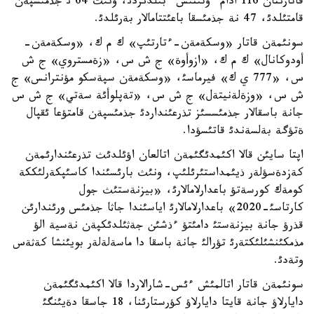
قاتارئنان 116 ادام ءوتئنئش ءبئلدئردئ، ونئث 64 ئ جذمئسپةن
قامتئلدئ، 47 نة جذمئسقا باعئتتامالار بةرئلدئ.
سونئمةن قاتار «وسكةمةن-ءتارتئپ» ك م ك، «وسكةمةن-
أودوكانال» ك م ك، «ازوأوة» ج ش س، «زةمستروي» ج ش
س، «777 ي ك» فيرماسئ، «وسكةمةن سپةسكو مؤنترانس» ج
ش س، «وزةلةنيتةل» ج ش س، «تةپلوأئة سةتي» ج ش س
جانة باسقالار جذمئسسئز تذرعئنداردئ جذمئسپةن قامتؤعا ئقپال
ةتؤگة بةلسةندئ قاتئسؤدا.
اپتا سايئن قالا اكئمدئگئمةن اتالعان اؤئلدئث تذرعئندارئمةن
كةزدةسؤلةر ذيئمداستئرئلئپ، ونئث بارئسئندا كاسئپكةرلئككة
كومةك كورسةتؤ باعدارلامالارئ، «بيزنةستئث جول
كارتاسئ-2020» باعدارلامالارئ اياسئندا جاثا جذمئس ورئندارئن
قذرؤ جانة بيزنةستئ دامئتؤ ءذشئن جةثئلدئكپةن نةسية الؤ
مذمكئنشئلئكتةرئ تؤرالئ جانة باسقا دا ماسةلةلةر بويئنشا كةثةس
وتةدئ.
سونئمةن قاتار اتالمئش ءئس-شارالاردا قالا اكئمدئگئمةن
دايارلاؤ جانة قايتا دايارلاؤ كؤرستارئنا، 18 جاسقا دةيئنگئ