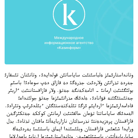
وتانداستارئمئز ةلباسئنئث ساياساتئن قولدايدئ، وتانئنان تئسقارئ
جةردة تذراتئن ولاردئث جذرةگئ دة قازاق دةپ سوعادئ! باسئم
بولئگئنئث ارمانئ - اتامةكةنگة جةتؤ. ولار قازاقستاننئث ءاربئر
جةتئستئگئنة قؤانادئ، ةلدئك مذراتئمئزعا جةتؤ جولئنداعئ
قادامدارئمئزعا ءاردايئم ئزگئ تئلةكتةستئگئن ءبئلدئرئپ وتئرادئ.
الةمدئك ساياساتتا تؤعان حالقئنئث ارمانئن كوككة جةتكئزگةن
قازاقستان پرةزيدةنتئ نذرسذلتان نازاربايةأتئ ماقتان تذتادئ. بذل
ورايدا شئعئس قازاقستان وبلئسئندا ايماق باسشئسئ بةردئبةك
ساپاربايةأتئث باسشئلئعئمةن وتانداستارئمئزعا ارنايئ باعدارلاما