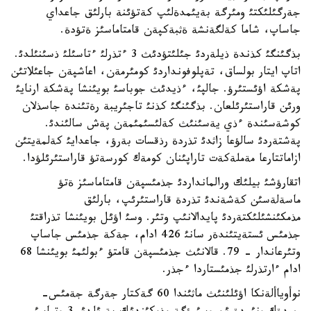
جةرگئلئكتئ ومئرگة بةيئمدةلئپ كةتؤئنة بارلئق جاعداي
جاساپ، شاما كةلگةنشة ةثبةكپةن قامتاماسئز ةتؤدة.
بذگئنگئ كذندة ذيلةردئ جئلئتؤدئث 3 ءتذرلئ ءتاسئلئ ذسئنئلدئ.
اتاپ ايتار بولساق، تةپلوفونداردئ كومئرمةن، اعاشپةن جاعئلاتئن
پةشكة اؤئستئرؤ. جالپئ، ءذيدئث جوباسئ بويئنشا پةشكة ارنايئ
ورئن قاراستئرئلعان. بذگئنگئ كذنئ تاجئريبة رةتئندة جاسذلان
كوشةسئندة ءذي يةسئنئث كةلئسئمئمةن پةش سالئندئ.
پةشتةردئ سالؤعا زاثدئ تذردة رذقسات بةرؤ، جاعدايئ كةلمةيتئن
ازاماتتارعا مةملةكةت تاراپئنان كومةك كورسةتؤ قاراستئرئلؤدا.
اتقارؤشئ بيلئك ورالمانداردئ جذمئسپةن قامتاماسئز ةتؤ
ماسةلةسئن كةشةندئ تذردة قاراستئرئپ، بارلئق
مذمكئنشئلئكتةردئ پايدالانئپ وتئر. وسئ اؤئل بويئنشا تذراقتئ
جذمئس ئستةيتئندةر سانئ 426 ادام، جةكة جذمئس جاساپ
وتئرعاندار - 79. قالانئث جذمئسپةن قامتؤ ءبولئمئ بويئنشا 68
ادام ءارتذرلئ جذمئستاردا ءجذر.
نوأوياألةنكا اؤئلئنئث ماثئندا 60 گةكتار جةرگة جةمئس-