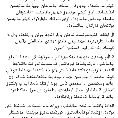
كيئم سةحئندا، جذپارقان سامات جاسالعان جيهازدئ ساتؤمةن
اينالئسادئ، اياق كيئم جوندةؤ شةبةرحاناسئندا ءناسئپقان
سامعاؤ جذمئس جاساؤدا، ازئق-تذلئك تاؤارلارئ، كيئم ساتؤمةن
بولاتحان نذرگذل اينالئسادئ.
ال اؤئلعا كئرةبةرئستة شاعئن بازار اشؤعا ورئن بةرئلدئ. بذل دا
قانداستارئمئزدئ جذمئسپةن قامتؤ ءذشئن جاسالعان ذلكةن
كومةك ةكةنئن ايتا كةتكةن ءجون.
2 اأتوبؤستئث قئزمةتئ تةكسةرئلئپ، جولاؤشئلار اعئنئنا تالداؤ
جاسالئپ، مارشرؤتتاعئ قوزعالئس كةستةسئ تذراقتئ باقئلاؤعا
الئندئ. قاؤئپسئزدئكتئ قامتاماسئز ةتؤ ماقساتئندا مذستافا شوقاي
كوشةسئندة 4 جةردةن «ةث جوعارعئ جئلدامدئقتئ شةكتةؤ»
جانة وسكةمةن - سةمةي تاس جولئ ارقئلئ مالدئ ايداپ وتكئزؤ
ءذشئن 2 دانادان «مال ايداؤدئ» بئلدئرةتئن جول بةلگئلةرئ
جانة 2 ايالداما كةشةنئ ورناتئلادئ.
الداعئ ؤاقئتتا مةشئت سالئنئپ، زيرات ماسةلةسئ دة شةشئلةتئن
بولادئ. اؤئلدئ كوگالداندئرؤ، كورئكتةندئرؤ بويئنشا جذمئستار