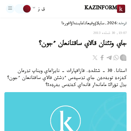
KAZINFORM
ق ز
ترەند:
2026-سايلاۋ
وقيعا
تاعايىنداۋ
اقوردا
15:07, 30 شىلدە 2013
جاي وتئنان قالاي ساقتانعان ءجون؟
استانا. 30 - شئلدة. قازاقپارات - نايزاعاي ويناپ تذرعان
كةزدة توبةدةن جاي تذسپةس ءذشئن قالاي ساقتانعان ءجون؟
بذل تؤرالئ ماماندار قانداي كةثةس بةرةدئ؟