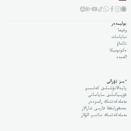
بوليمدەر
وقيعا
ساياسات
تالداۋ
ەكونوميكا
الەمدە
ءبىز تۋرالى
پايدالانۋشىلىق كەلىسىم
قۇپىيالىلىق ساياساتى
مەملەكەتتىك رامىزدەر
جەمقورلىققا قارسى شارالار
مەملەكەتتىك ساتىپ الۋلار