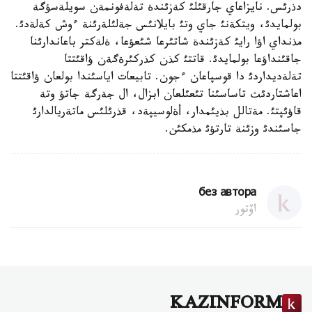
دذرئس. نايزاعاي جارقئلئ كةزئندة تةلةفونمةن سويلةسؤگة
بولمايدئ، ويتكةنئ جاي وتئ بايلانئس جةلئلةرئنة ءوش كةلةدئ.
مذنداي اؤا رايئ كةزئندة شاتئرعا شئعؤعا، ةلةكتر باعاندارئنا
جاقئنداؤعا بولمايدئ. قاتتئ كذن كذركئرةگةن ؤاقئتتا
تةلةديداردئ دا قوسپاعان ءجون. تابيعات اياسئندا بولعان ؤاقئتتا
اعاشتاردئث تاساسئنا تئعئلعان ابزال، ال جةرگة جاتؤ وتة
قاؤئپتئ. مةتالل بذيئمدار، أةلوسيپةد، قذرئلئس ماتةريالدارئ
جاسئندئ وزئنة تارتؤئ مذمكئن.
без автора
اۆتور
KAZINFORM