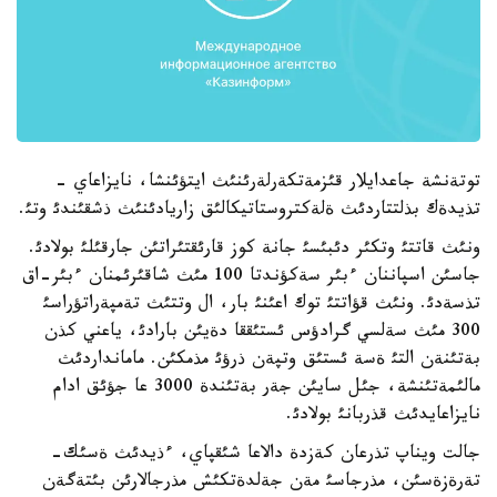
توتةنشة جاعدايلار قئزمةتكةرلةرئنئث ايتؤئنشا، نايزاعاي -
تذيدةك بذلتتاردئث ةلةكتروستاتيكالئق زاريادئنئث ذشقئندئ وتئ.
ونئث قاتتئ وتكئر دئبئسئ جانة كوز قارئقتئراتئن جارقئلئ بولادئ.
جاسئن اسپاننان ءبئر سةكؤندتا 100 مئث شاقئرئمنان ءبئر-اق
تذسةدئ. ونئث قؤاتتئ توك اعئنئ بار، ال وتتئث تةمپةراتؤراسئ
300 مئث سةلسي گرادؤس ئستئققا دةيئن بارادئ، ياعني كذن
بةتئنةن التئ ةسة ئستئق وتپةن ذرؤئ مذمكئن. مامانداردئث
مالئمةتئنشة، جئل سايئن جةر بةتئندة 3000 عا جؤئق ادام
نايزاعايدئث قذربانئ بولادئ.
جالت ويناپ تذرعان كةزدة دالاعا شئقپاي، ءذيدئث ةسئك-
تةرةزةسئن، مذرجاسئ مةن جةلدةتكئش مذرجالارئن بئتةگةن