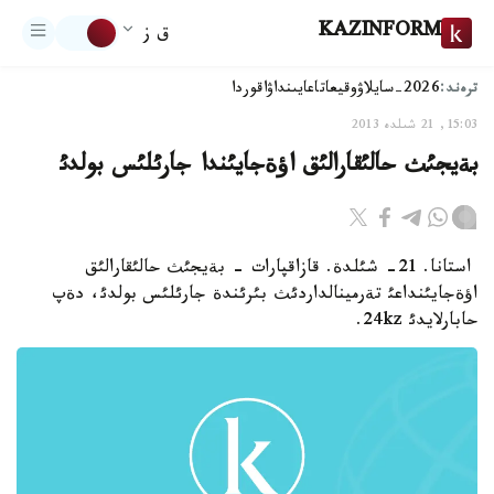
KAZINFORM
ق ز
ترەند:
2026-سايلاۋ
وقيعا
تاعايىنداۋ
اقوردا
15:03, 21 شىلدە 2013
بةيجئث حالئقارالئق اؤةجايئندا جارئلئس بولدئ
استانا. 21- شئلدة. قازاقپارات - بةيجئث حالئقارالئق
اؤةجايئنداعئ تةرمينالداردئث بئرئندة جارئلئس بولدئ، دةپ
حابارلايدئ 24kz.