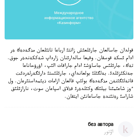
قولدان جاسالعان جارئلعئش زاتتئ ارباعا تاثئلعان مذگةدةك ةر
ادام ئسكة قوسقان. وقيعا سالدارئنان زارداپ شةككةندةر جوق.
تةك، جارئلئس جاساؤشئ ادام جاراقات الئپ، اؤرؤحاناعا
جةتكئزئلدئ. بةلگئلئ بولعانداي، جارئلئستئ دارئگةرلةردئث
قاتةلئگئنةن مذگةدةك بولئپ قالعان ازامات ذيئمداستئرعان. ول
ءوز شاعئمئنا بيلئك وكئلدةرئ قذلاق اسپاعان سوث، نارازئلئق
شاراسئ رةتئندة جاساعانئن ايتقان.
без автора
اۆتور