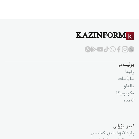
KAZINFORM
بوليمدەر
وقيعا
ساياسات
تالداۋ
ەكونوميكا
الەمدە
ءبىز تۋرالى
پايدالانۋشىلىق كەلىسىم