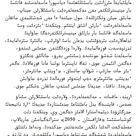
مايلئبايةأ مئرزانئث باسشئلئعئندا دياسپورا ماسةلةسئنة قاتئسئ
بار مينيسترلئكتةر مةن مةكةمةلةردئث باسشئلارئن جيناپ،
جابئق جيئن وتكئزئلدئ. سول جيئندا دا مةن شةشئلمةي جاتقان
ماسةلةلةردئث ءبارئن اشئق ايتتئم. ويتكةنئ ءبئزدئث وسئ
ماسةلةگة قاتئسئ بار بارلئق مينيسترلئكتةردةگئ جاؤاپتئ
تذلعالاردئث بئرةؤئنئث بذعان باسئ اؤئرئپ، بالتئرئ سئزدامايدئ،
تذرتپةسةث قوزعالمايدئ. ولاردا وزدئگئنةن جذمئس ئستةؤ،
ماسةلةنئ شةشؤ جونئندة ذسئنئس بةرؤ، جاثالئق ةنگئزؤ
دةگةن اتئمةن جوق، تةك تاپسئرما بولسا عانا قوزعالادئ. ةگةر
ءبئز حات جازئپ، شؤلاپ جاتساق، «ءويتئپ جاتئرمئز،
ءبذيتئپ جاتئرمئز» دةپ ايتةؤئر فورمالدئ تذردة جاؤابئن
بةرةدئ. ناقتئ، جذيةلئ جذمئس ئستةپ جاتقان ةشكئم جوق.
ارينة، ماقسات - مةكةمةلةردئ، ولاردئث باسشئلارئن سئناؤ
ةمةس، قايتسةك بذل باعئتتاعئ جذمئستاردئ جذيةلئ ءارئ ناتيجةلئ
جذرگئزؤدئ ذيئمداستئرا الامئز دةگةن وي. ويتكةنئ ذلت
كوشباسشئسئ «قازاقستان - 2050» ستراتةگياسئن جاريالاپ،
مةملةكةت الدئنا ذلكةن مئندةتتةر جذكتةدئ. ونداعئ ذلتتئق
ماسةلةلةردئ شةشؤگة سئرتتاعئ دياسپورا وكئلدةرئن دة تارتؤ -