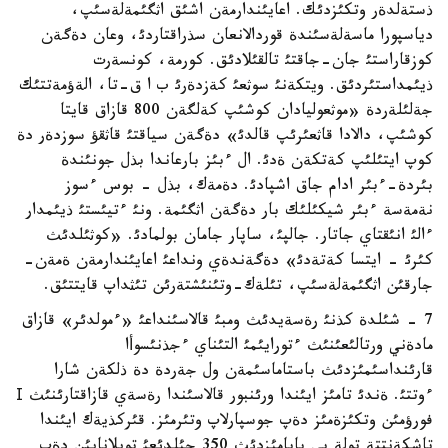
ذستةلدةر وتكئزدئك. اعايئندارمةن اشئق اثگئمةلةسئپ،
دياسپورا ماسةلةسئندة قوردالانعان سذراقتاردئ، وعان دةگةن
كوزقاراستئ جان-جاقتئ تالقئلادئق. كورمة، كونسةرت
ذيئمداستئردئق. ويتكةنئ سوثعئ كةزدةرئ ب ا ق-تا، الةؤمةتتئك
جةلئلةردة «موثعوليادان كوشئپ كةلگةن 800 قازاق قايتا
كوشئپ، دالادا قاثعئرئپ قالدئ» دةگةن سياقتئ قاثقؤ سوزدةر دة
كوپ ايتئلئپ كةتكةن ةدئ. ال ءبئز بارعاندا بذل جونئندة
بئردة-ءبئر ادام جاق اشپادئ. دةمةك، بذل - بوس ءسوز
نةمةسة ءبئر شيكئلئك بار دةگةن اثگئمة. ونئ ءتيئستئ ذيئمدار
ءالئ انئقتاي جاتار. جالپئ، ساپار جامان بولمادئ. «كوثئلدئث
كئرئ - ايتسا كةتةدئ» دةگةندةي ونداعئ اعايئندارمةن ةمةن-
جارقئن اثگئمةلةسئپ، تئلةك-وتئنئشتةرئن تئثداپ قايتتئق.
7 - شئلدة كذنئ رةسةيدئث ومبئ قالاسئنداعئ «ءمولدئر» قازاق
مادةني ورتالئعئنئث ءتورايئمئ التئناي ءجذنئسوأا
قارئنداسئمئزدئث باستاماسئمةن ول جةردة دة ذلكةن شارا
ءوتتئ. ةندئ تامئز ايئندا ورئنبور قالاسئندا رةسةي قازاقتارئنئث І
فورؤمئن وتكئزةمئز دةپ جوسپارلاپ وتئرمئز. قئركذيةك ايئندا
تاشكةنتتة تولة بي بابامئزدئث 350 جئلدئعئ تويلانايئن دةپ