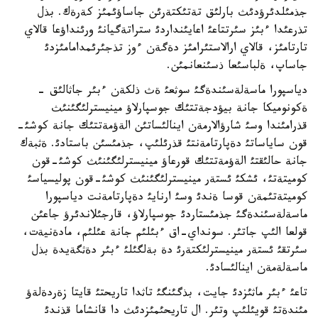
جذمئلدئرؤدئث بارلئق تةتئكتةرئن جاساؤئمئز كةرةك. بذل
تذرعئدا ءبئز سئرتتاعئ اعايئنداردئ ستراتةگيانئ ورئنداؤعا قالاي
تارتامئز، قالاي ارالاستئرامئز دةگةن ءوز تذجئرئمدامامئزدئ
جاساپ، ةلباسئعا ذسئنعانمئن.
دياسپورا ماسةلةسئندةگئ سوثعئ ةث ذلكةن ءبئر جاثالئق -
ةكونوميكا جانة بيؤدجةتتئك جوسپارلاؤ مينيسترلئگئنئث
قذرامئندا وسئ شارؤالارمةن اينالئساتئن الةؤمةتتئك جانة كوشئ-
قون ساياساتئ دةپارتامةنتئ قذرئلئپ، جذمئسئن باستادئ. ةثبةك
جانة حالئقتئ الةؤمةتتئك قورعاؤ مينيسترلئگئنئث كوشئ-قون
كوميتةتئ، ئشكئ ئستةر مينيسترلئگئنئث كوشئ-قون پوليسياسئ
كوميتةتئمةن قوسا ةندئ وسئ ارنايئ دةپارتامةنت دياسپورا
ماسةلةسئندةگئ جذمئستاردئ جوسپارلاؤ، قارجئلاندئرؤ جاعئن
قولعا الئپ جاتئر. سونداي-اق ءبئلئم جانة عئلئم، مادةنيةت،
سئرتقئ ئستةر مينيسترلئكتةرئ دة بةلگئلئ ءبئر دةثگةيدة بذل
ماسةلةمةن اينالئسادئ.
تاعئ ءبئر ماثئزدئ جايت، بذگئنگئ تاثدا تاريحتئ قايتا زةردةلةؤ
مئندةتئ قويئلئپ وتئر. ال تاريحئمئزدئث دا قانشاما قذندئ