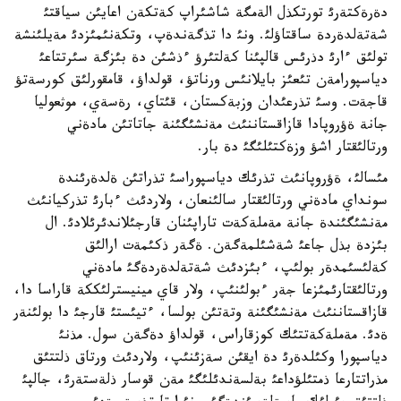
دةرةكتةرئ تورتكذل الةمگة شاشئراپ كةتكةن اعايئن سياقتئ
شةتةلدةردة ساقتاؤلئ. ونئ دا تذگةندةپ، وتكةنئمئزدئ مةيلئنشة
تولئق ءارئ دذرئس قالپئنا كةلتئرؤ ءذشئن دة بئزگة سئرتتاعئ
دياسپورامةن تئعئز بايلانئس ورناتؤ، قولداؤ، قامقورلئق كورسةتؤ
قاجةت. وسئ تذرعئدان وزبةكستان، قئتاي، رةسةي، موثعوليا
جانة ةؤروپادا قازاقستاننئث مةنشئگئنة جاتاتئن مادةني
ورتالئقتار اشؤ وزةكتئلئگئ دة بار.
مئسالئ، ةؤروپانئث تذرئك دياسپوراسئ تذراتئن ةلدةرئندة
سونداي مادةني ورتالئقتار سالئنعان، ولاردئث ءبارئ تذركيانئث
مةنشئگئندة جانة مةملةكةت تاراپئنان قارجئلاندئرئلادئ. ال
بئزدة بذل جاعئ شةشئلمةگةن. ةگةر ذكئمةت ارالئق
كةلئسئمدةر بولئپ، ءبئزدئث شةتةلدةردةگئ مادةني
ورتالئقتارئمئزعا جةر ءبولئنئپ، ولار قاي مينيسترلئككة قاراسا دا،
قازاقستاننئث مةنشئگئنة وتةتئن بولسا، ءتيئستئ قارجئ دا بولئنةر
ةدئ. مةملةكةتتئك كوزقاراس، قولداؤ دةگةن سول. مذنئ
دياسپورا وكئلدةرئ دة ايقئن سةزئنئپ، ولاردئث ورتاق ذلتتئق
مذراتتارعا ذمتئلؤداعئ بةلسةندئلئگئ مةن قوسار ذلةستةرئ، جالپئ