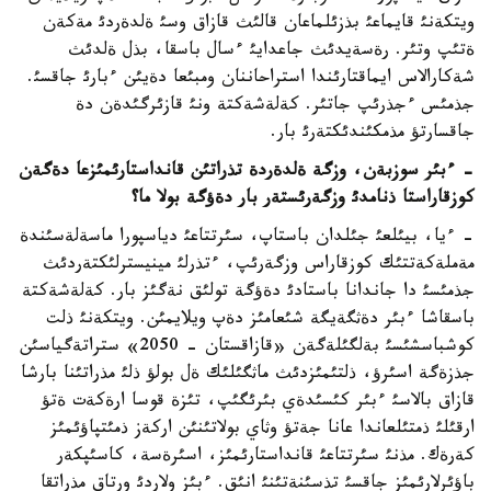
ويتكةنئ قايماعئ بذزئلماعان قالئث قازاق وسئ ةلدةردئ مةكةن
ةتئپ وتئر. رةسةيدئث جاعدايئ ءسال باسقا، بذل ةلدئث
شةكارالاس ايماقتارئندا استراحاننان ومبئعا دةيئن ءبارئ جاقسئ.
جذمئس ءجذرئپ جاتئر. كةلةشةكتة ونئ قازئرگئدةن دة
جاقسارتؤ مذمكئندئكتةرئ بار.
-
ءبئر سوزبةن، وزگة ةلدةردة تذراتئن قانداستارئمئزعا دةگةن
كوزقاراستا ذنامدئ وزگةرئستةر بار دةؤگة بولا ما؟
- ءيا، بيئلعئ جئلدان باستاپ، سئرتتاعئ دياسپورا ماسةلةسئندة
مةملةكةتتئك كوزقاراس وزگةرئپ، ءتذرلئ مينيسترلئكتةردئث
جذمئسئ دا جاندانا باستادئ دةؤگة تولئق نةگئز بار. كةلةشةكتة
باسقاشا ءبئر دةثگةيگة شئعامئز دةپ ويلايمئن. ويتكةنئ ذلت
كوشباسشئسئ بةلگئلةگةن «قازاقستان - 2050» ستراتةگياسئن
جذزةگة اسئرؤ، ذلتئمئزدئث ماثگئلئك ةل بولؤ ذلئ مذراتئنا بارشا
قازاق بالاسئ ءبئر كئسئدةي بئرئگئپ، تئزة قوسا ارةكةت ةتؤ
ارقئلئ ذمتئلعاندا عانا جةتؤ وثاي بولاتئنئن اركةز ذمئتپاؤئمئز
كةرةك. مذنئ سئرتتاعئ قانداستارئمئز، اسئرةسة، كاسئپكةر
باؤئرلارئمئز جاقسئ تذسئنةتئنئ انئق. ءبئز ولاردئ ورتاق مذراتقا