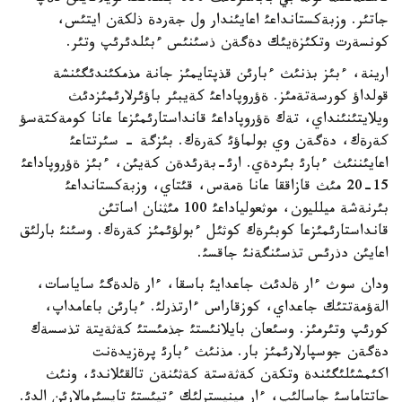
جاتئر. وزبةكستانداعئ اعايئندار ول جةردة ذلكةن ايتئس،
كونسةرت وتكئزةيئك دةگةن ذسئنئس ءبئلدئرئپ وتئر.
ارينة، ءبئز بذنئث ءبارئن قذپتايمئز جانة مذمكئندئگئنشة
قولداؤ كورسةتةمئز. ةؤروپاداعئ كةيبئر باؤئرلارئمئزدئث
ويلايتئنئنداي، تةك ةؤروپاداعئ قانداستارئمئزعا عانا كومةكتةسؤ
كةرةك، دةگةن وي بولماؤئ كةرةك. بئزگة - سئرتتاعئ
اعايئننئث ءبارئ بئردةي. ارئ-بةرئدةن كةيئن، ءبئز ةؤروپاداعئ
15-20 مئث قازاققا عانا ةمةس، قئتاي، وزبةكستانداعئ
بئرنةشة ميلليون، موثعولياداعئ 100 مئثنان اساتئن
قانداستارئمئزعا كوبئرةك كوثئل ءبولؤئمئز كةرةك. وسئنئ بارلئق
اعايئن دذرئس تذسئنگةنئ جاقسئ.
ودان سوث ءار ةلدئث جاعدايئ باسقا، ءار ةلدةگئ ساياسات،
الةؤمةتتئك جاعداي، كوزقاراس ءارتذرلئ. ءبارئن باعامداپ،
كورئپ وتئرمئز. وسئعان بايلانئستئ جذمئستئ كةثةيتة تذسسةك
دةگةن جوسپارلارئمئز بار. مذنئث ءبارئ پرةزيدةنت
اكئمشئلئگئندة وتكةن كةثةستة كةثئنةن تالقئلاندئ، ونئث
حاتتاماسئ جاسالئپ، ءار مينيسترلئك ءتيئستئ تاپسئرمالارئن الدئ.