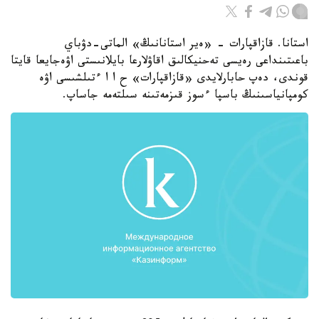
استانا. قازاقپارات - «ەير استانانىڭ» الماتى-دۋباي
باعىتىنداعى رەيسى تەحنيكالىق اقاۋلارعا بايلانىستى اۋەجايعا قايتا
قوندى، دەپ حابارلايدى «قازاقپارات» ح ا ا ءتىلشىسى اۋە
كومپانياسىنىڭ باسپا ءسوز قىزمەتىنە سىلتەمە جاساپ.