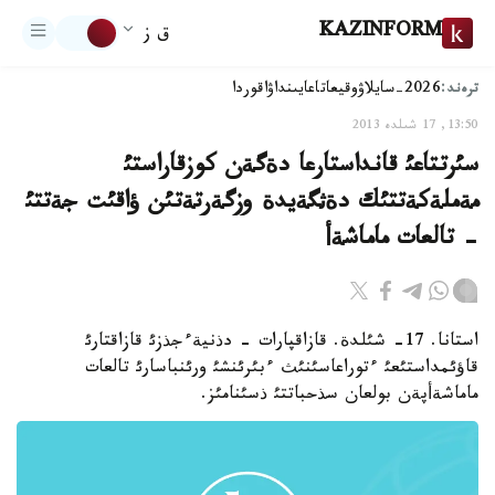
KAZINFORM
ق ز
ترەند:
2026-سايلاۋ
وقيعا
تاعايىنداۋ
اقوردا
13:50, 17 شىلدە 2013
سئرتتاعئ قانداستارعا دةگةن كوزقاراستئ
مةملةكةتتئك دةثگةيدة وزگةرتةتئن ؤاقئت جةتتئ
- تالعات ماماشةأ
استانا. 17- شئلدة. قازاقپارات - دذنيةءجذزئ قازاقتارئ
قاؤئمداستئعئ ءتوراعاسئنئث ءبئرئنشئ ورئنباسارئ تالعات
ماماشةأپةن بولعان سذحباتتئ ذسئنامئز.