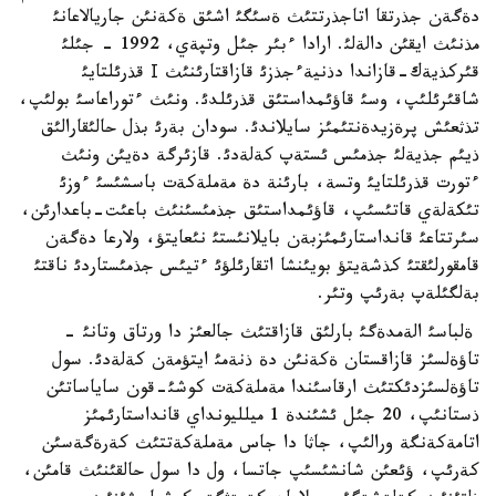
دةگةن جذرتقا اتاجذرتتئث ةسئگئ اشئق ةكةنئن جاريالاعانئ
مذنئث ايقئن دالةلئ. ارادا ءبئر جئل وتپةي، 1992 - جئلئ
قئركذيةك-قازاندا دذنيةءجذزئ قازاقتارئنئث І قذرئلتايئ
شاقئرئلئپ، وسئ قاؤئمداستئق قذرئلدئ. ونئث ءتوراعاسئ بولئپ،
تذثعئش پرةزيدةنتئمئز سايلاندئ. سودان بةرئ بذل حالئقارالئق
ذيئم جذيةلئ جذمئس ئستةپ كةلةدئ. قازئرگة دةيئن ونئث
ءتورت قذرئلتايئ وتسة، بارئنة دة مةملةكةت باسشئسئ ءوزئ
تئكةلةي قاتئسئپ، قاؤئمداستئق جذمئسئنئث باعئت-باعدارئن،
سئرتتاعئ قانداستارئمئزبةن بايلانئستئ نئعايتؤ، ولارعا دةگةن
قامقورلئقتئ كذشةيتؤ بويئنشا اتقارئلؤئ ءتيئس جذمئستاردئ ناقتئ
بةلگئلةپ بةرئپ وتئر.
ةلباسئ الةمدةگئ بارلئق قازاقتئث جالعئز دا ورتاق وتانئ -
تاؤةلسئز قازاقستان ةكةنئن دة ذنةمئ ايتؤمةن كةلةدئ. سول
تاؤةلسئزدئكتئث ارقاسئندا مةملةكةت كوشئ-قون ساياساتئن
ذستانئپ، 20 جئل ئشئندة 1 ميلليونداي قانداستارئمئز
اتامةكةنگة ورالئپ، جاثا دا جاس مةملةكةتتئث كةرةگةسئن
كةرئپ، ؤئعئن شانشئسئپ جاتسا، ول دا سول حالقئنئث قامئن،