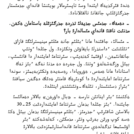
ةندئ قئركذيةك ايئندا وسئ تاپسئرمالار بويئنشا قانداي جذمئستار
جذرگئزئلئپ جاتقانئ تالقئلانادئ.
-
دةمةك، جذمئس جذيةلئ تذردة جذرگئزئلة باستاعان ةكةن
.
مذنئث ناقتئ قانداي مئسالدارئ بار؟
- مئسالئ، جاقئندا عانا ءبئلئم جانة عئلئم مينيسترلئگئ قازاق
ءتئلئنئث ءداستذرلئ بايقاؤئن وتكئزدئ. ول جئلدا ءوتئپ
جاتقانئمةن، اؤقئمئ كةثةيئپ، سئرتتاعئ اعايئندار دا قاتئسئپ،
بيئل وزگةشةلةؤ ءوتتئ. ول جةردة دة مذنئ نةگة ءبئز تةك
استانادا عانا ةمةس، ةؤروپادا، رةسةيدة وتكئزبةيمئز، سوندا
سئرتتاعئ اعايئنداردئ دا كوبئرةك قامتئر ةدئك دةگةن سياقتئ
ءبئراز ذسئنئستار، تئلةك-وتئنئشتةر ايتئلدئ.
ةكئنشئ ءبئر ايتاتئن نارسة - «بال داؤرةن» بالالار دةمالئسئ
جايئندا. ءبئز جئلدا بذعان سئرتتاعئ اعايئنداردئث 25-30
بالاسئن شاقئرئپ ءجذرمئز. ءبئلئم مينيسترلئگئ بذعان بيئل ةكئ
ةسة كوپ ورئن بةرئپ وتئر. مذمكئن، كةلةشةكتة ءبئر
اؤئسئمعا تذگةلدةي سئرتتاعئ قانداستارئمئزدئث بالالارئ