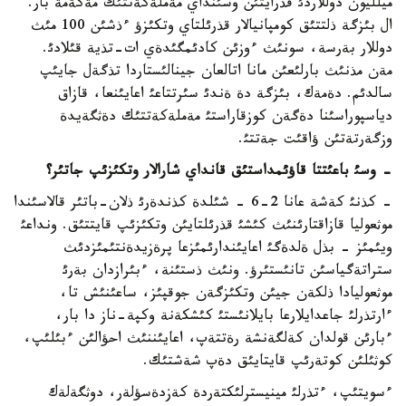
ميلليون دوللاردئ قذرايتئن وسئنداي مةملةكةتتئك مةكةمة بار.
ال بئزگة ذلتتئق كومپانيالار قذرئلتاي وتكئزؤ ءذشئن 100 مئث
دوللار بةرسة، سونئث ءوزئن كادئمگئدةي ات-تذية قئلادئ.
مةن مذنئث بارلئعئن مانا اتالعان جينالئستاردا تذگةل جايئپ
سالدئم. دةمةك، بئزگة دة ةندئ سئرتتاعئ اعايئنعا، قازاق
دياسپوراسئنا دةگةن كوزقاراستئ مةملةكةتتئك دةثگةيدة
وزگةرتةتئن ؤاقئت جةتتئ.
-
وسئ باعئتتا قاؤئمداستئق قانداي شارالار وتكئزئپ جاتئر؟
- كذنئ كةشة عانا 2-6 - شئلدة كذندةرئ ذلان-باتئر قالاسئندا
موثعوليا قازاقتارئنئث كئشئ قذرئلتايئن وتكئزئپ قايتتئق. ونداعئ
ويئمئز - بذل ةلدةگئ اعايئندارئمئزعا پرةزيدةنتئمئزدئث
ستراتةگياسئن تانئستئرؤ. ونئث ذستئنة، ءبئرازدان بةرئ
موثعوليادا ذلكةن جيئن وتكئزگةن جوقپئز، ساعئنئش تا،
ءارتذرلئ جاعدايلارعا بايلانئستئ كئشكةنة وكپة-ناز دا بار،
ءبارئن قولدان كةلگةنشة رةتتةپ، اعايئننئث احؤالئن ءبئلئپ،
كوثئلئن كوتةرئپ قايتايئق دةپ شةشتئك.
ءسويتئپ، ءتذرلئ مينيسترلئكتةردة كةزدةسؤلةر، دوثگةلةك