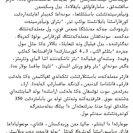
كوپتةگةن قيئندئقتارمةن ءبئر جذيةگة تذسكةندةي ةدئ، قازئر
سالقئندئق، سامارقاؤلئق بايقالادئ. بذل وسكةمةن
ؤنيأةرسيتةتئنئث باسشئلئعئ، سونداعئ كةيبئر اعايئنداردئث
كوزقاراسئنا بايلانئستئ بولئپ تذر. ءبئراق ؤنيأةرسيتةت
بئرةؤدئث جةكة مةنشئگئ ةمةس قوي، ول مةملةكةتتئك
مةكةمة. سوندئقتان مةملةكةتتئك كوزقاراس بولؤئ كةرةك.
نةگئزئندة، بذل فيليال وتة ئثعايلئ، بالالار ةكئ جئل سول
جةردة ءبئلئم الئپ، 3-4 كؤرستارئندا قازاقستانعا كةلئپ
وقيدئ. وسئنداي فيليالدئ ءبئز تاشكةنتتة اشا الماي وتئرمئز،
ةگةر سونداي ءبئر وقؤ ورنئن اشساق، ءتئپتئ جاقسئ بولار ةدئ.
قازئر مةملةكةت باسشئلارئنئث تئكةلةي ئقپالئمةن ةكئ ةلدئث
قارئم-قاتئناسئ كذننةن-كذنگة جاقسارئپ كةلةدئ. ارئ-
بةرئدةن سوث تؤئسقان ةكئ ةلدئث اراسئندا بولة المايتئنداي
ةشتةثة جوق. قئرقذيةكتة وتةتئن تولة بي بابامئزدئث 350
جئلدئق تويئ مذنئ بذرئنعئدان دا بيئك بةلةستةرگة
كوتةرةتئنئنة سةنئم مول.
جوعارئدا دا ايتتئم، جالپئ مةن وزبةكستان، قئتاي، موثعولياداعئ
قازاق دياسپوراسئنا كوبئرةك كوثئل ءبولؤ قاجةت دةپ ويلايمئن.