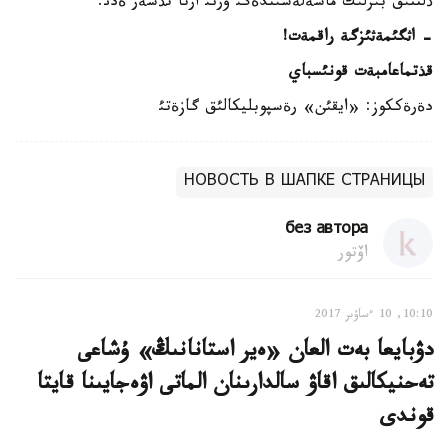
ذلتتئق بئرلئك ماسةلةسئندةگئ ورنئ ارتا تذسةر ةدئ.
-
اثگئمةثئزگة راقمةت
!
قذتماعامبةت قونئسباي
دةرةككوز: «ايقئن» رةسپوبليكالئق گازةتئ
НОВОСТЬ В ШАПКЕ СТРАНИЦЫ
без автора
اۆتور
10:10, 10 ءساۋىر 2017
دۋبايعا بەت العان «ەير استانانىڭ» ۇشاعى
تەحنيكالىق اقاۋ سالدارىنان الماتى اۋەجايىنا قايتا
قوندى