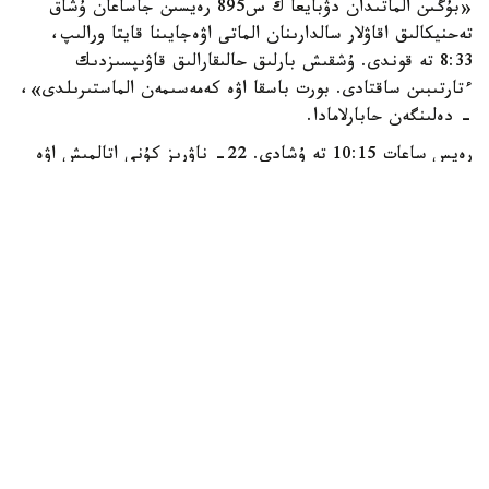
«بۇگىن الماتىدان دۋبايعا ك س895 رەيسىن جاساعان ۇشاق
تەحنيكالىق اقاۋلار سالدارىنان الماتى اۋەجايىنا قايتا ورالىپ،
8:33 تە قوندى. ۇشقىش بارلىق حالىقارالىق قاۋىپسىزدىك
ءتارتىبىن ساقتادى. بورت باسقا اۋە كەمەسىمەن الماستىرىلدى»،
- دەلىنگەن حابارلامادا.
رەيس ساعات 10:15 تە ۇشادى. 22- ناۋرىز كۇنى اتالمىش اۋە
كومپانياسىنىڭ الماتىدان بىشكەككە جاساعان ك س109 رەيسى
تەحنيكالىق اقاۋلار سالدارىنان الماتى حالىقارالىق اۋەجايىنا
قايتىپ كەلگەن ەدى.
كومپانيانىڭ اقپاراتى بويىنشا، جولاۋشىلار باسقا اۋە كەمەسىمەن
ءوز ساياحاتتارىن جالعاستىردى.
ەسكە سالا كەتەيىك، اۋە كومپانياسىنىڭ 2017-جىلدىڭ 5-
ناۋرىز كۇنى الماتى-ورال باعىتىندا ۇشقان ۇشاعىنان دا اقاۋ
شىعىپ، اقتوبەگە قونعان ەدى.
قوعام
ايماق
НОВОСТЬ В ШАПКЕ СТРАНИЦЫ