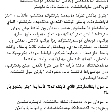
ذلتئنئث كةلةشةگئن ويلاعان كةمةثگةر كوشباسشئنئث
كورةگةن ساياساتئنئث جةمئسئ ةكةنئ داؤسئز.
ءبئراق بذكئل تذركئ دذنيةسئ بئرئگؤگة ذمتئلئپ جاتقاندا، ءبئز
قازاعئمئزدئث باسئن كوثئلدةگئدةي دةثگةيدة بئرئكتئرة الماي
جاتقانئمئز دا جاسئرئن ةمةس. بذدان ون شاقتئ جئل بذرئن
سئرتتاعئ اعايئن ءبئز كةلگةندة، ءماز-مةيرام، مارة-سارة
بولئپ، قويعان كونسةرتئمئزگة ريزا بولئپ قالاتئن. بذگئن ول
كئشكةنة ةسكئرگةندةي. ويتكةنئ زاماننئث تالابئ باسقا، ؤاقئت
باسقا. قازاقستان، قذدايعا شذكئر، اياعئنا تذردئ، ةكونوميكاسئ
دامئعان، الةمگة تانئلعان مةملةكةت بولدئ. جاقئندا
مةملةكةتتئك حاتشئ مارات ءتاجين مئرزا ذلكةن جيئن وتكئزئپ،
مةن دياسپوراعا قاتئستئ ماسةلةلةردئث ءبارئن سول كئسئنئث
الدئندا ايتقانمئن.
-
سول ايتقاندارئثئز قالاي قابئلداندئ؟ قاندايدا ءبئر جئلجؤ بار
ما؟
- سودان سوث مةملةكةتتئك حاتشئنئث تاپسئرماسئمةن
پرةزيدةنت اكئمشئلئگئ جةتةكشئسئنئث ورئنباسارئ باعلان