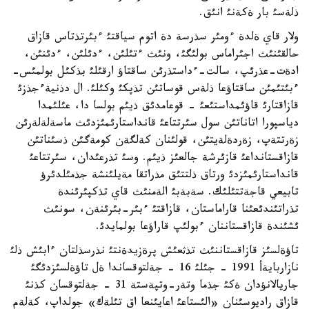
ذلةسئ بار ةكةنئ انئق.
ولار قاي ةلدة ءومئر سذرسة دة اتوم سياقتئ ءبئرتذتاس قازاق
حالقئنئث اجئراماس بولئگئ، ونئث ءتئلئن، ءدئلئن، ءدئنئن،
ادةت-عذرئپ، سالت-ءداستذرئن ساقتاؤ ارقئلئ بذكئل بولمئس-
ءبئتئمئن ساقتاؤعا ذلةس قوساتئن تذپكئ وكئلئ. ال دذنيةءجذزئ
قازاقتارئ قاؤئمداستئعئ - قوعامدئق ذيئم بولسا دا، عئلئمدا
دياسپورا اتاناتئن سول سئرتتاعئ قانداستارئمئزدئث ماسةلةلةرئن
زةرتتةپ، زةردةلةيتئن، قولئنان كةلگةن كومةگئن ذسئناتئن
قازاقستانداعئ قازئرشة جالعئز ذيئم. وسئ تذرعئدان، سئرتتاعئ
قانداستارئمئزدئ ورتاق ذلتتئق مذراتقا مةيلئنشة جذمئلدئرؤ
تابيعي قاجةتتئلئك. سةبةبئ الةمنئث قاي تذكپئرئندة
تذراتئندئعئنا قاراماستان، قازاقتئ ءبئر-بئرئنةن، سونئث
ئشئندة قازاقستاننان ءبولئپ قاراؤعا بولمايدئ.
تاؤةلسئز قازاقستاننئث تذثعئش پرةزيدةنتئ نذرسذلتان ءابئش ذلئ
نازاربايةأ 1991 - جئلئ 16 - جةلتوقساندا ةل تاؤةلسئزدئگئ
جاريالانؤدان ةكئ جذما وتةر-وتپةستة 31 - جةلتوقسان كذنئ
قازاق راديوسئنان «الئستاعئ اعايئنعا اق تئلةك» جولداپ، كةلةم