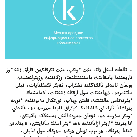
-
تالعات اسئل ذلئ، مئث ءولئپ، مئث تئرئلگةن قازاق ذلتئ ءوز
تاريحئندا باسقانئث باسقئنشئلئعئ، وزگةنئث وزبئرلئعئمةن
بولعان تاعدئر تالكةگئنة ذشئراپ، نةبئر قئسئلتاياث، قيئن
ساتتةردة، ذرپاعئنئث سول ارقئلئ ذلتئنئث، كةلةشةك
ء
بئرتذتاس حالقئنئث قامئن ويلاپ، تورتكذل دذنيةنئث
ء
تورت
بذرئشئنا تارئداي شاشئلدئ
.
ء
بئراق قايدا جذرسة دة، قانداي
ءومئر سذرسة دة، تؤعان جةردئ التئن بةسئككة بالايتئن،
اتاجذرتتئ ءاربئر ازاماتتئث ةث
ء
بئر اسئلئ سانايتئن، ةجةلدةن
انتئنا بةرئك، ةر بوپ تؤعان ةرئنة سةرئك سول اعايئن،