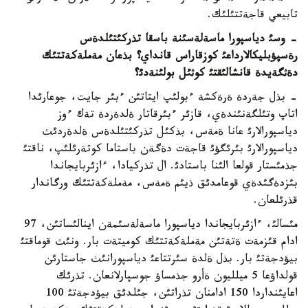
تابيعي قاجةتتئلئك.
-
وسئ دياسپورا ماسةلةسئنة باسقا تذركئتئلدةس
رةسپؤبليكالارداعئ كوزقاراس قانداي؟ بذعان مةملةكةتتئك
دةثگةيدة قانشالئقتئ كوثئل بولئنةدئ؟
- بذل جةردة ةرةكشة ءبولئپ ايتاتئن ءبئر جايت، جوعارئدا
اتاپ وتئلگةنئندةي، قازئر ءبئرقاتار ةلدةردة تةك ءوز
دياسپورالارئ عانا ةمةس، بذكئل تذركئتئلدةس ةلدةردئث
دياسپورالارئ بئرئگؤئ قاجةت دةگةن باستاما كوتةرئلئپ، ناقتئ
جذمئستار قولعا الئنا باستادئ. ال تذركيادا، ءازئربايجاندا
بئزدةگئدةي قوعامدئق ذيئم ةمةس، مةملةكةتتئك ورگاندار
قذرئلعان.
مئسالئ، ءازئربايجاندا دياسپورا ماسةلةسئمةن اينالئساتئن، 97
ادام قئزمةت ةتةتئن مةملةكةتتئك كوميتةت بار. ونئث قوماقتئ
بيؤدجةتئ بار. بذل ةلدة سئرتتاعئ دياسپورانئث جاستارئن
قولداؤعا 5 ميلليون ةأرو جذمساؤ جوسپارلانعان. تذرئك
اعايئنداردا 150 ادامنان تذراتئن، جئلدئق بيؤدجةتئ 100