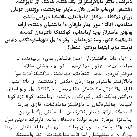
كةزئندة باتئر بابالارئمئز اق بئلةكتئث كذشئ، اق نايزانئث
ذشئمةن قورعاپ قالعان ذلان
-
عايئر جةرئنئث، وزئنةن تؤعان
ذرپاق تذگئلئ، بذكئل ادامزاتتئث بالاسئنا دذرئس باعئت
سئلتةپ، اتالئ
ء
سوز ايتار دارقان دا دانئشپان ةلئنئث ازات
بولؤئن عاسئرلار بويئ ارمانداپ، كوكتةگئ تاثئردةن كذندة
تئلةگةنئ انئق
.
وسئ تذرعئدان، ولار دا ةل تاؤةلسئزدئگئنة ذلةس
قوستئ دةپ ايتؤعا بولاتئن شئعار؟
- ءيا، دانا حالقئمئزدان ءسوز قالماعان عوي، «نيةتئث -
جولداسئث»، «كوپ تذكئرسة - كول»، «شئن جئلاسا -
سوقئر كوزدةن جاس شئعادئ» دةمةكشئ، بذگئنگئ كذنئ سول
بابالارئمئز عاسئرلار بويئ ارمان ةتكةن ازاتتئقتئث اق تاثئ اتئپ،
قازاق ةلئ ءذش جئلدئعئن عانا ةمةس، ماثگئلئك ةل بولؤ اسقاق
مذراتئن بةلگئلةگةن كورةگةن ةرئنئث ارقاسئندا كوك تؤئ كوك
اسپاندا جةلبئرةگةن - تاؤةلسئز مةملةكةت، قازاق جذرتئ
الةمدةگئ بارلئق ذلتتار پئكئرئمةن ساناساتئن وزگةلةردةن
جذلدئزئ جوعارئ جذرت بولدئ دةسةك، مذندا قازئرگة دةيئن سول
الةمدةگئ جالعئز دا، ورتاق وتانئ - تاؤةلسئز قازاقستاننان سئرتتا
جذرگةن 5 ميلليوننان اسا قانداستارئمئزدئث تئلةؤلةستئك