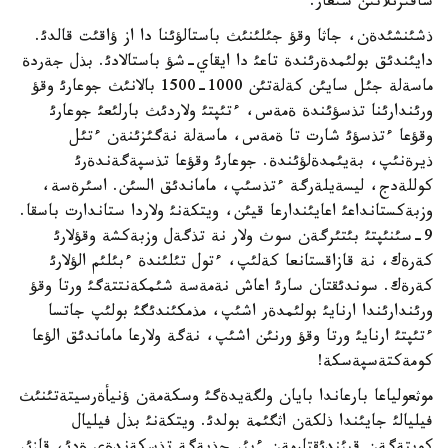
شاقئرئلاتئن شئعار.
ذشئنشئدةن، جاثا وقؤ جئلئنئث باستالؤئنا دا از ؤاقئت قالدئ.
دايئندئق بولئمدةرئندة تاعئ دا ايقاي-شؤ باستالادئ. بذل جةردة
ماسةلة جئل سايئن كةلةتئن 1000-1500 بالانئث جوعارئ وقؤ
ورئندارئنا تذسؤئندة ةمةس، ءتئپتئ ولاردئث بارلئعئ جوعارئ
وقؤعا ءتذسؤئ شارت تا ةمةس، ماسةلة نةگئزئنةن ءتئل
ذيرةنئپ، بةيئمدةلؤئندة. جوعارئ وقؤعا تذسپةگةندةرئ
كوللةدج، ليسةيلةرگة ءتذسئپ، ماماندئق السئن. اسئرةسة،
وزبةكستانداعئ اعايئندارعا قيئن، ويتكةنئ ولاردا ستاندارت باسقا.
9-سئنئپتئ بئتئرگةن سوث ولار نة تذگةل وزبةكشة وقؤلارئ
كةرةك، نة قازاقستانعا كةلئپ، ءتول تئلئندة ءبئلئم الؤلارئ
كةرةك. سوندئقتان سارئ اعاش نةمةسة شئمكةنتتةگئ ورتا وقؤ
ورئندارئندا ارنايئ بولئمدةر اشئپ، مذمكئندئگئ بولئپ جاتسا
ءتئپتئ ارنايئ ورتا وقؤ ورنئن اشئپ، نةگة ولارعا ماماندئق الؤعا
كومةكتةسپةسكة!
موثعولياعا بارعاندا بايان ولگةيدةگئ وسكةمةن ؤنيأةرسيتةتئنئث
فيليالئ جايئندا ذلكةن اثگئمة بولدئ. ويتكةنئ بذل فيليال