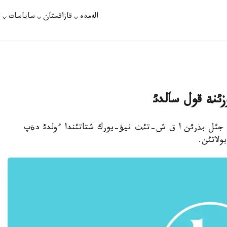
الەمدە
قازاقستان
ساياسات
ت
ئنة قول سالدئ
دان ةكئ جئل بذرئن ا ق ش-تئث نيؤ-يورك شتاتئندا ءولدئ دةپ
ولاتئن.