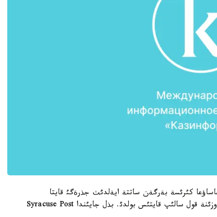
 جاساؤعا كئرئسة بةرگةن ساتتة ايةلدئث جذرةگئ قايتا
سوعئپ، كوزئن اشقان. الايدا، الگئ ناؤقاس جؤئردا وزئنة قول سالئپ قايتئس بولدئ. بذل جايئندا Syracuse Post