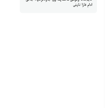
تايلاندتا وقۋشى مەكتەپتە وق جاۋدىرىپ، جەتى
ادام قازا تاپتى