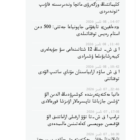
16:18, 08 تامىز 2026
كليماتتىڭ وزگەرۋى ماتچا وندىرىسىنە قاۋىپ
ءتوندىردى
14:07, 08 تامىز 2026
«دەلفين» تايفۋنى جاپونياعا جەتتى: 500 دەن
استام رەيس توقتاتىلدى
11:40, 08 تامىز 2026
ا ق ش- تىڭ 12 شتاتىنداعى سۋ جۇيەلەرى
كيبەرشابۋىلعا ۇشىرادى
10:42, 08 تامىز 2026
ا ق ش ساۋد ارابياسىنان مۇناي ساتىپ الۋدى
توقتاتتى
22:46, 07 تامىز 2026
دانيا مەكتەپتەرىندە كوشىرۋدىڭ الدىن الۋ
ءۇشىن جازباشا تاپسىرمالار اۋىزشا قورعالادى
17:08, 07 تامىز 2026
ترامپ ا ق ش-تا تۋۋ ارقىلى ازاماتتىق الۋ
قۇقىعىن جويعىسى كەلەتىنىن مالىمدەدى
16:30, 07 تامىز 2026