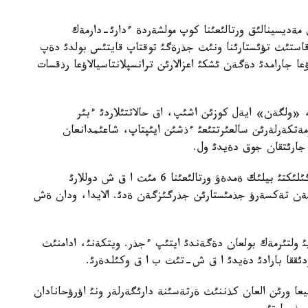
 مةديسينالئق ورتالئعئنا كوپ مولشةردة ءدارئ-دارمةك
ؤقاستئث تؤئستارئنا ونئث جذرةگئ توقتاپ قايتئس بولدئ دةپ
عا جارامدئ دةگةن ئشكئ اعزالارئن ترانسپلانتاسيالاؤعا رذقسات
، «ولگةن» ايةل كوزئن اشئپ، اق حالاتتئلاردئ ءبئر
زمةتكةرلةرئن سالعئرتتئعئ ءذشئن ايئپتاپ، شاعئمدانعان
 جارئتقان جوق دةيدئ ول.
بةرنستةر وتباسئ اؤرؤحانانئ سوتقا بةرمةسة دة جةرگئلئكتئ بيلئك ةمدةؤ ورتالئعئنا 6 مئث ا ق ش دوللارئ
نةن تةكسةرؤ جذمئستارئن جذرگئزگةن ةدئ. الايدا، ودان ةش
يئ ولتئرمةك بولعان دةگةندئ ايتئپ ءجذر. ويتكةنئ، ادامنئث
ئزدئققا بارادئ دةيدئ ا ق ش-تئث ب ا ق وكئلدةرئ.
عا ورئن العان كذننئث ةرتةسئنة دارئگةرلةر ونئ اؤرؤحانادان