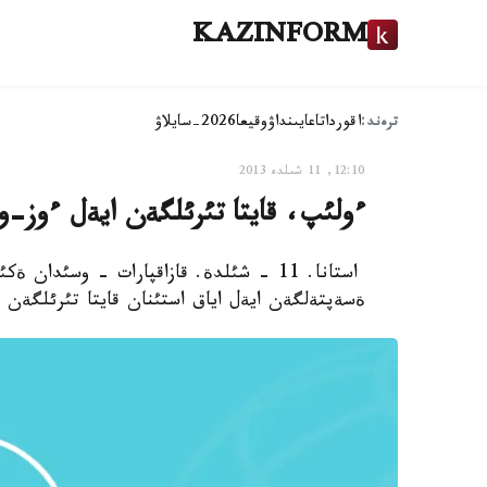
KAZINFORM
ترەند:
اقوردا
تاعايىنداۋ
وقيعا
2026-سايلاۋ
12:10, 11 شىلدە 2013
ءولئپ، قايتا تئرئلگةن ايةل ءوز-وز
استانا. 11 - شئلدة. قازاقپارات - وسئ
ةسةپتةلگةن ايةل اياق استئنان قايتا تئرئلگةن ب