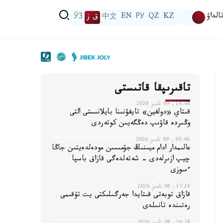
الداۋ
KZ
QZ
РУ
EN
中文
ق ز
ЎЗ
تاقىرىپقا قاتىستى
14:08, 09 تامىز 2026
قىتاي «دولفين» تايفۋنىنا بايلانىستى التى
وڭىردە قاۋىپ دەڭگەيىن كوتەردى
10:40, 09 تامىز 2026
عالىمدار ادام ميىنىڭ جۇمىسىن مودەلدەيتىن جاڭا
چيپ ازىرلەدى - شەتەلدەگى قازاق باسپا
ءسوزى
17:24, 08 تامىز 2026
قازاق توبەتى قىتايدا جەرگىلىكتى يت تۇقىمى
رەتىندە تانىلدى