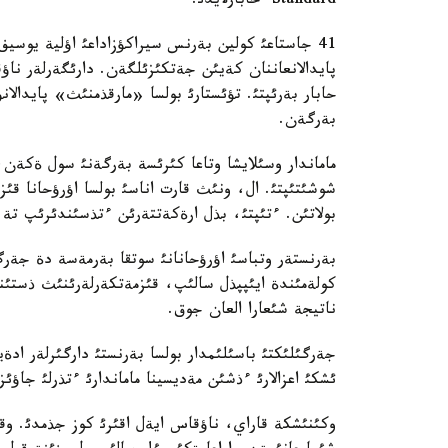
Standard حابارلايدئ.
41 جاستاعئ كولين بةرنس سيراكؤزاداعئ اؤلية يوسيف
پايدالانعاننان كةيئن جةتكئزئلگةن. دارئگةرلةر نا
حابار بةرئپتئ. تؤئستارئ بولسا «مارقذمنئث» پايدالانؤ
بةرگةن.
ماماندار وسئلايشا وتاعا كئرئسة بةرگةنئ سول ةكةن
شوشئتئپتئ. ال، ونئث قارت اناسئ بولسا اؤرؤحانا قئ
بولاتئن. ءتئپتئ، بذل ارةكةتتةرئن ءتذسئندئرئپ تة
كولةمئندة ايئپپذل سالئپ، قئزمةتكةرلةرئنئث ذستئ
ناتيجة شئعارا العان جوق.
جةرگئلئكتئ باسئلئمدار بولسا بةرنستئ دارگئرلةر ادة
ئشكئ اعزالارئ ءذشئن مةديسينا ماماندارئ ءتذرلئ جاؤ
وكئنئشكة قاراي، ناؤقاس ايةل اقئرئ كوز جذمدئ. وقي