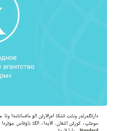
دارئگةرلةر ونئث ئشكئ اعزالارئن الؤ ماقساتئندا وتا