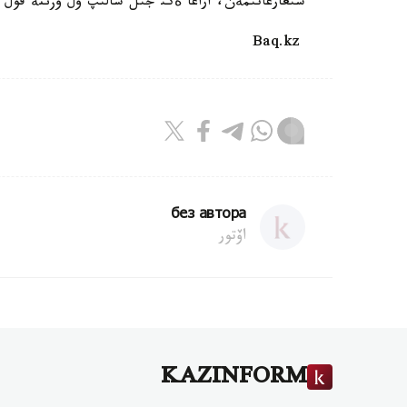
شئعارعانئمةن، اراعا ةكئ جئل سالئپ ول وزئنة قول 
Baq.kz
без автора
اۆتور
KAZINFORM