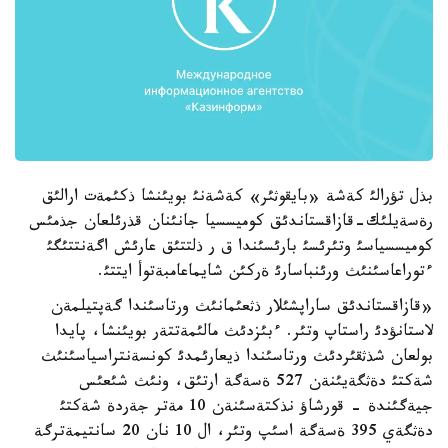
بذل تؤرالئ كةشة «بايقوثئر» كةشةنئ بويئنشا ذكئمةت ارالئق
رةسةيلئك-قازاقستاندئق كوميسسيا جانئنان قذرئلعان جذمئس
كوميسسياسئ وتئرئسئ بارئسئندا ق ر ذلتتئق عارئش اگةنتتئگئ
ءتوراعاسئنئث ورئنباسارئ ةركئن شايماعامبةتوأ ايتتئ.
«قازاقستاندئق ساراپشئلار ذثعئمانئث ورتاسئندا گةپتيلمةن
لاستانؤدئ راستاپ وتئر. ءبئزدئث مالئمةتتةر بويئنشا، پايدا
بولعان شذثقئردئث ورتاسئندا ذيعارئمدئ كونسةنتراسياسئنئث
شةكتئ دةثگةيئنةن 527 ةسةگة ارتئق، ونئث شئعئس
جيةگئندة - قورشاؤ نذكتةسئنةن 10 مةتر جةردة شةكتئ
دةثگةي 395 ةسةگة اسئپ وتئر، ال 10 نان 20 سانتيمةترگة