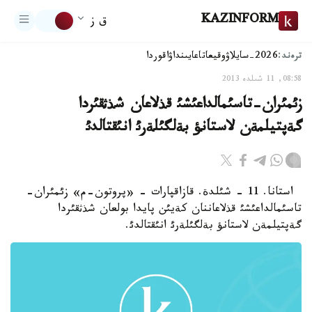
KAZINFORM
ق ز
ترەند:
2026-سايلاۋ
وقيعا
تاعايىنداۋ
اقوردا
08:58, 11 شىلدە 2013
زئمئران-تاسئمالداعئشئ قذلاعان شذثقئردا
گةپتيلمةن لاستانؤ بةلگئلةرئ انئقتالدئ
استانا. 11 - شئلدة. قازاقپارات - «پروتون-م» زئمئران-
تاسئمالداعئشئ قذلاعاننان كةيئن پايدا بولعان شذثقئردا
گةپتيلمةن لاستانؤ بةلگئلةرئ انئقتالدئ.