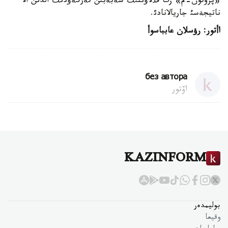
«پروتون-م» زت قذلاؤئنئث سةبةبئن تةرگةؤدئث الدئن الا
ناتيجةسئ جاريالانادئ.
اأتور
:
رؤسلان عابباسوأ
без автора
اۆتور
KAZINFORM
بوليمدەر
وقيعا