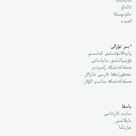
ساياسات
تالداۋ
ەكونوميكا
الەمدە
ءبىز تۋرالى
پايدالانۋشىلىق كەلىسىم
قۇپىيالىلىق ساياساتى
مەملەكەتتىك رامىزدەر
جەمقورلىققا قارسى شارالار
مەملەكەتتىك ساتىپ الۋلار
باسقا
سايت كارتاسى
بايلانىس
جارناما