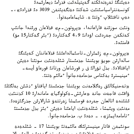
دةيئنگئ تةرةثدئكتة گةپتيلدئث قذرامئ ذيعارئمدئ
كونسةنتراسياسئنئث شةكتئ دةثگةيئنةن 3039 دئ قذرادئ»،-
دةپ ناقتئلاپ ءوتتئ ة. شايماعامبةتوأ.
ونئث سوزئنة قاراعاندا، «پروتون-م» قذلاعان ورئندا جانئپ
كةتكةن جةردئث اؤدانئ 4،9 گةكتاردئ (ءبئر گةكتار15 مؤ)
قامتئدئ.
«پروتون-م» زئمئران-تاسئمالداعئشئ قذلاعاننان كةيئنگئ
سالدارئن جويؤ بويئنشا جذمئستار شئلدةنئث سوثئنا دةيئن
اياقتالادئ. بذل تؤرالئ ق ر قورشاعان ورتانئ قورعاؤ أيسة-
ءمينيسترئ بةكتاس مذحامةدجانوأ ءمالئم ةتتئ.
«تةحنيكالئق رةگلامةنت بويئنشا جذمئستئ اياقتاؤ ءذشئن بةلگئلئ
ؤاقئت قاجةت جانة «عارئش-ةكولوگيا» ماماندارئ 10 كذننئث
ئشئندة اتالعان جةردة قوسئمشا زةرتتةؤ شارالارئن جذرگئزةدئ.
مةنئث ويئمشا، شئلدةنئث اياعئنا دةيئن ءبئز بذل جذمئستئ
ءتامامدايمئز»، - دةدئ ب. مذحامةدجانوأ.
سونئمةن قاتار مينيسترلئك مالئمةتئ بويئنشا 17 - شئلدةدة