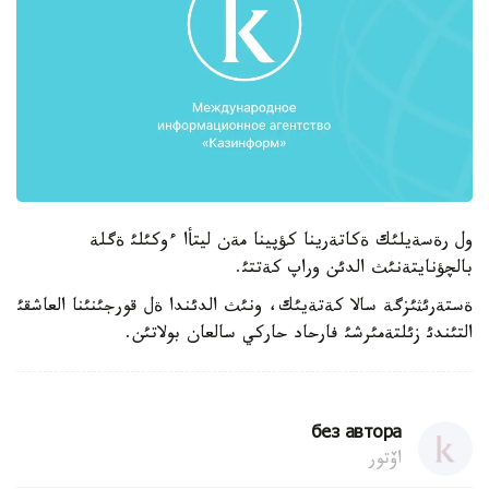
ول رةسةيلئك ةكاتةرينا كؤپينا مةن ليتأا ءوكئلئ ةگلة
بالچؤنايتةنئث الدئن وراپ كةتتئ.
ةستةرئثئزگة سالا كةتةيئك، ونئث الدئندا ةل قورجئنئنا العاشقئ
التئندئ زئلتةمئرشئ فارحاد حاركي سالعان بولاتئن.
без автора
اۆتور