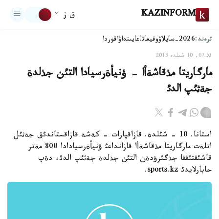
KAZINFORM
ق ز
ترەند:
2026-سايلاۋ
وقيعا
تاعايىنداۋ
اقوردا
07:53, 10 شىلدە 2013
مارگاريتا مذقاشةأا - ؤنيأةرسيادا التئن جذلدة
جةثئپ الدئ
استانا. 10 - شئلدة. قازاقپارات - كةشة قازاقستاندئق جةثئل
اتلةت مارگاريتا مذقاشةأا قازانداعئ ؤنيأةرسيادادا 800 مةتر
قاشئقتئققا جذگئرؤدةن التئن جذلدة جةثئپ الدئ، دةپ
حابارلايدئ sports.kz.