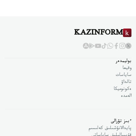
KAZINFORM
بوليمدەر
وقيعا
ساياسات
تالداۋ
ەكونوميكا
الەمدە
ءبىز تۋرالى
پايدالانۋشىلىق كەلىسىم
قۇپىيالىلىق ساياساتى