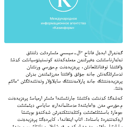
گةنةرال ابدةل فاتاح ءال-سيسسي مئسئردئث ذلتتئق
تةلةارناسئنئث ةفيرئنةن مةملةكةتتة كونستيتؤسيانئث كذشئ
ؤاقئتشا توقتاتئلعانئن، پرةزيدةنت م.مؤرسي ورنئنان
تذسئرئلگةنئن جانة جؤئق ؤاقئتتا مةرزئمئنةن بذرئن
پرةزيدةنتتئك جانة پارلامةنتتئك سايلاؤلار وتةتئندئگئن ءمالئم
ةتتئ.
كةشةگئ كذننئث ةكئنشئ جارتئسئندا مئسئر ارمياسئ پرةزيدةنت
م.مؤرسي مةن «اعايئندئ مذسئلماندار» ساياسي ذيئمئنئث
جوعارئ باسشئلئعئنئث وكئلةتتئكتةرئن شةكتةؤ بويئنشا
ارةكةتتةردئ باستادئ. اتاپ ايتقاندا، كايردةگئ پرةزيدةنت