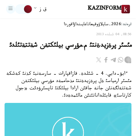
KAZINFORM
ق ز
ترەند:
2026-سايلاۋ
وقيعا
تاعايىنداۋ
اقوردا
08:56, 04 شىلدە 2013
مئسئر پرةزيدةنتئ م.مؤرسي بيلئكتةن شةتتةتئلدئ
ءابؤ-دابي. 4 - شئلدة. قازاقپارات - سارسةنبئ كذنئ كةشكة
مئسئر ارمياسئ ةل پرةزيدةنتئ مذحاممةد مؤرسي بيلئكتةن
شةتتةلگةنئن جانة جاقئن ارادا بيلئكتئ تاپسئرؤدئث «جول
كارتاسئ» قابئلداناتئنئن مالئمدةدئ.