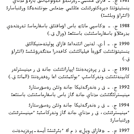
1981 ج. - قازاق عئلئمي-زةرتتةؤ گةولوگيالئق بارلاؤ مذناي
ينستيتؤتتئ ديرةكتورئنئث عئلئمي جذمئس جونئندةگئ ورئنباسارئ
(اتئراؤ وبلئسئ)
1988 ج. - «كاسپي ماثئ» باس اؤماقتئق باسقارماسئ تةرةثدةي
بذرعئلاؤ باسقارماسئنئث باستئعئ (ورال ق.)
1990 ج. - أ.ي. لةنين اتئنداعئ قازاق پوليتةحنيكالئق
ينستيتؤتئنئث گؤرةأ فيليالئنئث كافةدرا مةثگةرؤشئسئ (اتئراؤ
ق.)
1991 ج. - ق ر پرةزيدةنتئ اپپاراتئنئث جانة ق ر مينيسترلةر
كابينةتئنئث ونةركاسئپ ءبولئمئنئث اعا رةفةرةنتئ (الماتئ ق.)
1992 ج. - ق ر ةنةرگةتيكا جانة وتئن رةسؤرستارئ
مينيسترلئگئنئث مذناي جانة گاز باس باسقارماسئنئث باستئعئ
1994 ج. - ق ر ةنةرگةتيكا جانة وتئن رةسؤرستارئ
ءمينيسترئنئث، ق ر مذناي جانة گاز ونةركاسئبئ ءمينيسترئنئث
ورئنباسارئ
1997 ج. - «قازاق ويل» ذ م ك ءبئرئنشئ أيسة-پرةزيدةنت