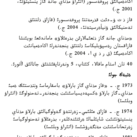
اكادةميالئق پروفةسسور (اتئراؤ مذناي جانة گاز ينستيتؤتئ،
2001 ج.)
قاز ذ ت ؤ-دئث قذرمةتتئ پروفةسسورئ (قازاق ذلتتئق
تةحنيكالئق ؤنيأةرسيتةتئ، 2004 ج.)
«مذناي جانة گاز ذثعئمالارئن بذرعئلاؤ» ماماندئعئ بويئنشا
قازاقستان رةسپؤبليكاسئ ذلتتئق ينجةنةرلئ اكادةميانئث
اكادةميگئ (ق ر ذ ي ا، 2004 ج.)
40 تان استام ماقالا، كئتاپ، 5 ونةرتاپقئشتئق جاثالئق اأتورئ.
ةثبةك جولئ
1973 ج. - «قاز مذناي گاز بارلاؤ» باسقارماسئ وثتذستئك ةمبئ
مذناي-گاز بارلاؤ ةكسپةديسياسئنئث ينجةنةر-تةحنولوگئ (اتئراؤ
وبلئسئ)
1974 ج. - قازاق عئلئمي-زةرتتةؤ گةولوگيالئق بارلاؤ مذناي
ينستيتؤتئنئث شايئلمالئ ةرئتئندئلةر، بذرعئلاؤ تةحنولوگياسئ
زةرتحاناسئنئث مةثگةرؤشئسئ (اتئراؤ وبلئسئ)