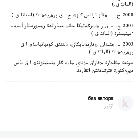
(الماتئ ق.)
2000 ج. - «قاز ترانس گاز» ج ا ق پرةزيدةنتئ (استانا ق.)
2001 ج. - ق ر ةنةرگةتيكا جانة مينارالدئ رةسؤرستار أيسة-
ءمينيسترئ (الماتئ ق.)
2003 - جئلدان «قازمذنايگاز» ذلتتئق كومپانياسئ» ا ق
پرةزيدةنتئ (الماتئ ق.)
سوثعئ جئلدارئ «قازاق مذناي جانة گاز ينستيتؤتئ» ا ق باس
ديرةكتورئ قئزئمةتئن اتقاردئ.
без автора
اۆتور