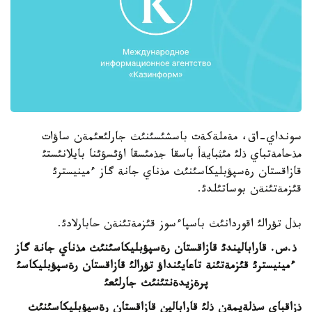
سونداي-اق، مةملةكةت باسشئسئنئث جارلئعئمةن ساؤات
مذحامةتباي ذلئ مئثبايةأ باسقا جذمئسقا اؤئسؤئنا بايلانئستئ
قازاقستان رةسپؤبليكاسئنئث مذناي جانة گاز ءمينيسترئ
قئزمةتئنةن بوساتئلدئ.
بذل تؤرالئ اقوردانئث باسپاءسوز قئزمةتئنةن حابارلادئ.
ذ
.
س
.
قاراباليندئ قازاقستان رةسپؤبليكاسئنئث مذناي جانة گاز
ءمينيسترئ قئزمةتئنة تاعايئنداؤ تؤرالئ قازاقستان رةسپؤبليكاسئ
پرةزيدةنتئنئث جارلئعئ
ذزاقباي سذلةيمةن ذلئ قارابالين قازاقستان رةسپؤبليكاسئنئث