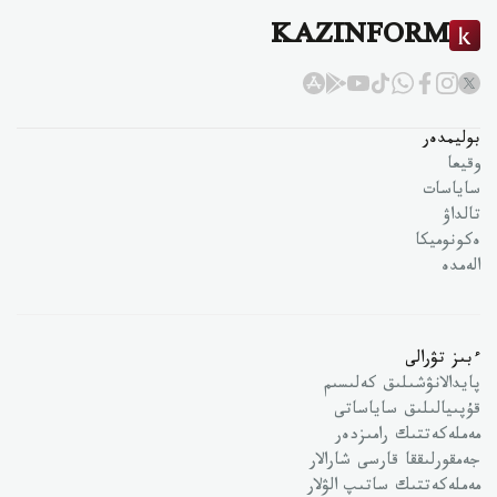
KAZINFORM
بوليمدەر
وقيعا
ساياسات
تالداۋ
ەكونوميكا
الەمدە
ءبىز تۋرالى
پايدالانۋشىلىق كەلىسىم
قۇپىيالىلىق ساياساتى
مەملەكەتتىك رامىزدەر
جەمقورلىققا قارسى شارالار
مەملەكەتتىك ساتىپ الۋلار