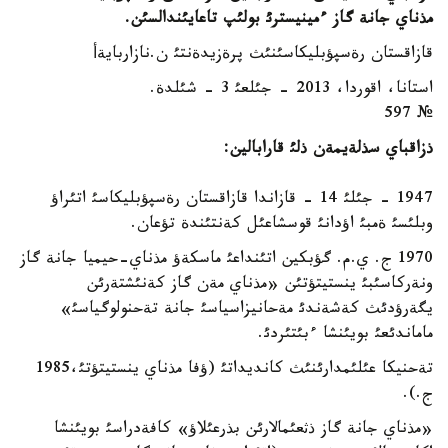
مذناي جانة گاز ءمينيسترئ بولئپ تاعايئندالسئن
.
قازاقستان رةسپؤبليكاسئنئث پرةزيدةنتئ ن.نازاربايةأ
استانا، اقوردا، 2013 - جئلعئ 3 - شئلدة.
№ 597
ذزاقباي سذلةيمةن ذلئ قارابالين:
1947 - جئلئ 14 - قازاندا قازاقستان رةسپؤبليكاسئ اتئراؤ
وبلئسئ ةمبئ اؤدانئ قوسشاعئل كةنتئندة تؤعان.
1970 ج. ي.م. گؤبكين اتئنداعئ ماسكةؤ مذناي-حيميا جانة گاز
ونةركاسئبئ ينستيتؤتئن «مذناي مةن گاز كةنئشتةرئن
يگةرؤدئث كةشةندئ مةحانيزاسياسئ جانة تةحنولوگياسئ»
ماماندئعئ بويئنشا ءبئتئردئ.
تةحنيكا عئلئمدارئنئث كانديداتئ (ؤفا مذناي ينستيتؤتئ،1985
ج.).
«مذناي جانة گاز ذثعئمالارئن بذرعئلاؤ» كافةدراسئ بويئنشا