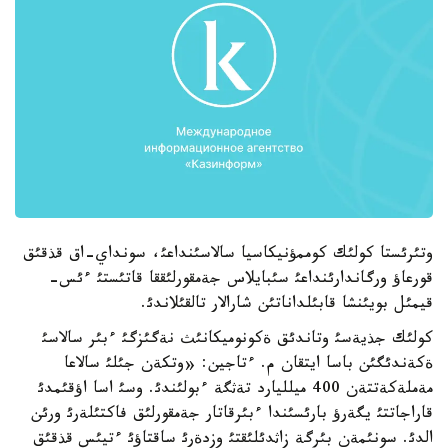
وتئرئستا كولئك كوممؤنيكاسيا سالاسئنداعئ، سونداي-اق قذقئق
قورعاؤ ورگاندارئنداعئ سئبايلاس جةمقورلئققا قاتئستئ ءئس-
قيمئل بويئنشا قابئلداناتئن شارالار تالقئلاندئ.
كولئك جذيةسئ وتاندئق ةكونوميكانئث نةگئزگئ ءبئر سالاسئ
ةكةندئگئن باسا ايتقان م. ءتاجين: «وتكةن جئلئ سالاعا
مةملةكةتتةن 400 ميلليارد تةثگة ءبولئندئ. وسئ اسا اؤقئمدئ
قاراجاتتئ يگةرؤ بارئسئندا ءبئرقاتار جةمقورلئق فاكتئلةرئ ورئن
الدئ. سونئمةن بئرگة زاثدئلئقتئ وزدةرئ ساقتاؤئ ءتيئس قذقئق