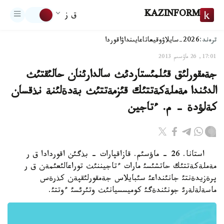
KAZINFORM
ق ز
ترەند:
2026-سايلاۋ
وقيعا
تاعايىنداۋ
اقوردا
17:01, 26 ماۋسىم 2013
جةمقورلئق قئلمئستاردئث سالدارئنان حالئقتئث
الدئندا مةملةكةتتئك قئزمةتتئث بةدةلئنة نذقسان
كةلؤدة - م. ءتاجين
استانا. 26 - ماؤسئم. قازاقپارات - بذگئن اقوردادا ق ر
مةملةكةتتئك حاتشئسئ مارات ءتاجيننئث توراعالئعئمةن ق ر
پرةزيدةنتئ جانئنداعئ سئبايلاس جةمقورلئقپةن كذرةس
ماسةلةلةرئ جونئندةگئ كوميسسيانئث وتئرئسئ ءوتتئ.