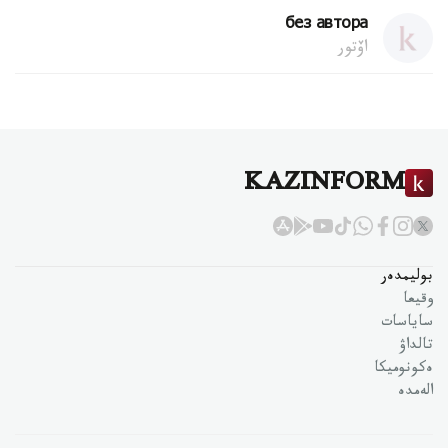
без автора
اۆتور
KAZINFORM
بوليمدەر
وقيعا
ساياسات
تالداۋ
ەكونوميكا
الەمدە