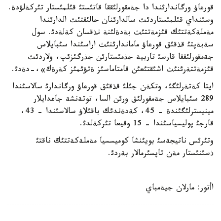
قورعاؤ ورگاندارئندا دا جةمقورلئققا قاتئستئ قئلمئستار تئركةلؤدة.
وسئنداي قئلمئستاردئث سالدارئنان حالئقتئث الدارئندا
مةملةكةتتئك قئزمةتتئث بةدةلئنة نذقسان كةلةدئ. سول
سةبةپتئ قذقئق قورعاؤ ماماندارئنئث اراسئندا سئبايلاس
جةمقورلئققا قارسئ تاربية جذمئستارئن جذرگئزئپ، ولاردئث
قئزمةتتةرئنئث اشئقتئعئن قامتاماسئز ةتؤئمئز كةرةك»،-دةدئ.
ايتا كةتةرلئگئ، وتكةن جئلئ قذقئق قورعاؤ ورگاندارئ سالاسئندا
289 سئبايلاس جةمقورلئق ورئن السا، توتةنشة جاعدايلار
مينيسترلئگئندة - 45، كةدةندئك باقئلاؤ سالاسئندا - 43،
قارجئ پوليسياسئندا - 15 وقيعا تئركةلدئ.
وتئرئس ناتيجةسئ بويئنشا كوميسسيا مةملةكةتتئك ناقتئ
ذسئنئستار مةن تاپسئرمالار بةردئ.
اأتور: مارلان جيةمباي