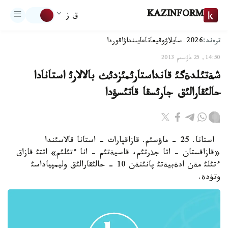
KAZINFORM
ق ز
ترەند:
2026-سايلاۋ
وقيعا
تاعايىنداۋ
اقوردا
14:50, 25 ماۋسىم 2013
شةتئلدةگئ قانداستارئمئزدئث بالالارئ استانادا
حالئقارالئق جارئسقا قاتئسؤدا
استانا. 25 - ماؤسئم. قازاقپارات - استانا قالاسئندا
«قازاقستان - اتا جذرتئم، قاسيةتئم - انا ءتئلئم» اتتئ قازاق
ءتئلئ مةن ادةبيةتئ پانئنةن 10 - حالئقارالئق وليمپياداسئ
وتؤدة.