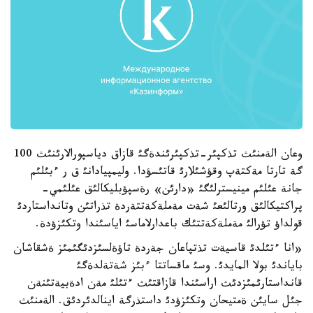
وعان الةمنئث تذكپئر-تذكپئرئندةگئ قازاق دياسپورالارئنئث 100
گة تارتا مةكتةپ وقؤشئلارئ قاتئسؤدا. وليمپيادانئ ق ر ءبئلئم
جانة عئلئم مينيسترلئگئ «دارئن» رةسپؤبليكالئق عئلئمي-
پراكتيكالئق ورتالئعئ شةت مةملةكةتتةردة تذراتئن وتانداستاردئ
قولداؤ تؤرالئ مةملةكةتتئك باعدارلاماسئ اياسئندا وتكئزؤدة.
«انا ءتئلدئ قاسيةت تذتپاعان جةردة تاؤةلسئزدئگئمئز ةشقاشان
باياندئ بولا المايدئ. وسئ ماقساتتا ءبئز شةتةلدةگئ
قانداستارئمئزدئث اراسئندا قازاقتئث ءتئلئ مةن ادةبيةتئنةن
جئل سايئن ةمتيحان وتكئزؤدئ داستذرگة اينالدئردئق. الةمنئث