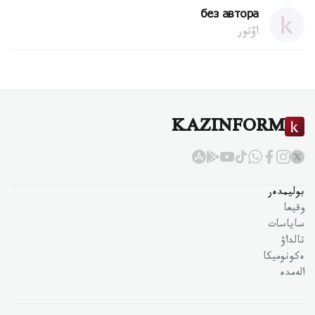
без автора
اۆتور
KAZINFORM
بوليمدەر
وقيعا
ساياسات
تالداۋ
ەكونوميكا
الەمدە