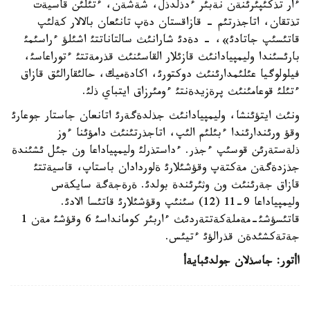
ءار تذكئپئرئنةن نةبئر ءدذلدذل، شةشةن، ءتئلئن قاسيةت
تذتقان، اتاجذرتئم - قازاقستان دةپ تانئعان بالالار كةلئپ
قاتئسئپ جاتادئ»، - دةدئ شارانئث سالتاناتتئ اشئلؤ ءراسئمئ
بارئسئندا وليمپيادانئث قازئلار القاسئنئث قذرمةتتئ ءتوراعاسئ،
فيلولوگيا عئلئمدارئنئث دوكتورئ، اكادةميك، حالئقارالئق قازاق
ءتئلئ قوعامئنئث پرةزيدةنتئ ءومئرزاق ايتباي ذلئ.
ونئث ايتؤئنشا، وليمپيادانئث جذلدةگةرئ اتانعان جاستار جوعارئ
وقؤ ورئندارئندا ءبئلئم الئپ، اتاجذرتئنئث دامؤئنا ءوز
ذلةستةرئن قوسئپ ءجذر. ءداستذرلئ وليمپياداعا ون جئل ئشئندة
جذزدةگةن مةكتةپ وقؤشئلارئ ةلوردادان باستاپ، قاسيةتتئ
قازاق جةرئنئث ون وثئرئندة بولدئ. ةرةجةگة سايكةس
وليمپياداعا 9-11 (12) سئنئپ وقؤشئلارئ قاتئسا الادئ.
قاتئسؤشئ-مةملةكةتتةردئث ءاربئر كومانداسئ 6 وقؤشئ مةن 1
جةتةكشئدةن قذرالؤئ ءتيئس.
اأتور
:
جاسذلان جولدئبايةأ