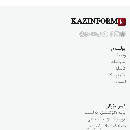
KAZINFORM
بوليمدەر
وقيعا
ساياسات
تالداۋ
ەكونوميكا
الەمدە
ءبىز تۋرالى
پايدالانۋشىلىق كەلىسىم
قۇپىيالىلىق ساياساتى
مەملەكەتتىك رامىزدەر