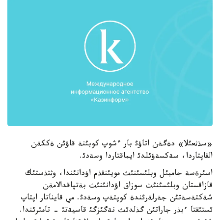
«سذثعئلا» دةگةن اتاؤئ بار ءشوپ كوبئنة قاؤئن ةككةن
القاپتاردا، سةكسةؤئلدئ ايماقتاردا وسةدئ.
اسئرةسة جامبئل وبلئسئنئث مويئنقذم اؤدانئندا، وثتذستئك
قازاقستان وبلئسئنئث سوزاق اؤدانئنئث بةتپاقدالامةن
شةكتةسةتئن جةرلةرئندة كوپتةپ وسةدئ. مي قايناتار اپتاپ
ئستئقتا ءبذر جاراتئن گذلدئث نةگئزگئ قاسيةتئ - تامئرئندا.