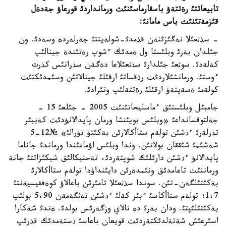
تابيعاتتئ رةتتةؤ باسقارماسئنئث ورمانداردئ قورعاؤ جةدةل
قئزمةتئنئث باس مامانئ
:
- سذثعئلا نةگئزئنةن قذمدئ-شولةيتتئ جةرلةردة وسةدئ. ون
جئلدان بةرئ وبلئستا ول ةمدئك ءشوپ رةتئندة جينالئپ
كةلةدئ. سوثعئ جئلدارئ سذثعئلاعا دةگةن سذرانئس كذرت
ءوستئ. ورمانشئلاردئث رذقساتئ ارقئلئ جينالاتئن وسئمدئكتئث
كولةمئ ةسةپتةؤ ارقئلئ رةتتةلئپ وتئرادئ.
جامبئل وبلئستئق ءماسليحاتئنئث 2005 - جئلعئ 15 -
جةلتوقسانداعئ «وبلئس بويئنشا ورمان پايدالانؤدئث كةيبئر
تذرلةرئ ءذشئن تولةم ستاأكالارئن بةكئتؤ تؤرالئ» №12-5
شةشئمئ شئققان بولاتئن. وندا وبلئس اؤماعئندا ورماندئ جاناما
پايدالانؤ ءذشئن دارئلئك شوپتةردئ، تةحنيكالئق شيكئزاتتئ جانة
ورماننئث تاعامدئق ونئمدةرئن دايئنداؤدا تولةم ستاأكالارئ
بةكئتئلگةن-تئن. سوندا سذثعئلا تامئرئن باعالاؤ كوةففيسيةنتئ
1،7؛ تولةم ستاأكاسئ ءبئر كةلئ ءذشئن تةثگةمةن 5،90 بولئپ
بةكئتئلئپتئ. ودان بةرئ دة تالاي وزگةرئس بولدئ. ةندئ شةكارا
اسئرعئش شةتةلدئكتةردئث قويعان باعاسئ ذستةمدئك قذرئپ