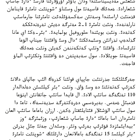
شئعئس مةديسيناسئندا ودان باؤئر اؤرؤلارئنا قارسئ ءدارئ جاساپ
شئعارادئ. ةمدئك قاسيةتئ مول وسئناؤ ءشوپتئث تامئرئ قايناعان
قذمنئث اراسئندا وسةتئن سةكسةؤئلدئث تامئرئنا جارماسئپ
نارلةنةدئ. ونئث تامئرئ 1-2 مةترگة دةيئن تةرةثدئككة
كةتةدئ. ونئث بويئندا حلوروفيل بولمايدئ. ءبئر-ةكئ اي عانا
گذلدةپ تذراتئن وسئمدئكتئ ءدال وسئ ؤاقئتتا جيناپ الؤعا
تئرئسادئ. ؤاقئتئ ءوتئپ كةتكةننةن كةيئن ونئث ةمدئك
قاسيةتئ جويئلادئ. سول سةبةپتةن دة ؤاقئتتئ وتكئزئپ الماؤ
قاجةت.
جةرگئلئكتئ جذرتتئث جاپپاي قولئنا كذرةك الئپ جالپاق دالانئ
كةزئپ كةتةتئنئ دة وسئ ؤاق. ونئث ءبئر كيلئسئن دةلدالدار
110 تةثگةگة ساتئپ الادئ. ال قايدا ساتئپ جاتقانئن ايتؤعا
قذمبئل ةمةس. بةيرةسمي دةرةكتةرگة سذيةنسةك، تاعئ دا
سول ساتئپ الؤشئلار قئتايلئقتار ةكةن. ارزان باعاعا ساتئپ العان
تامئردان اسا باعالئ ءدارئ جاساپ شئعارئپ، وزئمئزگة ءوز
ءبيدايئمئزدئ قؤئرئپ بةرئپ وتئر. وسئدان جةتئ جئل بذرئن
ءبئر كيلئسئ 15 تةثگةگة باعالانعان دارئلئك ءشوپتئث تامئرئ