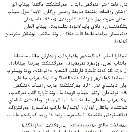
تذر. تاعئ ءبئر اتتةگةن-ايئ - جةرگئلئكتئ حالئققا جيناپ الؤ
ءذشئن رذقسات ةتئلدئ دةيدئ رةسمي ورگان. الايدا سول جيناپ
العئش جذرت بذل دارئلئك ءشوپتئث ةمدئك قاسيةتئن
بئلگةنئمةن، قالاي پايدالانؤدئ بئلمةيدئ. جيناپ العان
دذنيةسئن پذلداماعاندا قايتةدئ؟! ال ونئ ساتئپ الؤشئلار سئرتتان
كةلةدئ.
شةكارا اسئپ كةلگةندةر ةلئمئزدئث زاثدارئن جاتا-جاستانا
جاتتاپ العان. وزدةرئ تةرمةيدئ، جةرگئلئكتئ جذرتقا جيناتادئ.
ال ةرتةثگئ كذنئ تامئرئ قازئلئپ الئنعان دذنيةنئث ورنئ ويسئراپ
تابيعاتقا كةلتئرةر زاردابئ قانشالئقتئ؟ ونئ تةكسةرئپ جاتقان
جان تابئلماي تذر. ءارئ جةرگئلئكتئ جذرت رذقسات ةتئلگةن
100 توننادان ارتئق جيناپ قويدئ ما، ونئ تارازئ الئپ تةرگةپ،
تةكسةرئپ جاتقان جاندئ تاعئ تابا المايسئز. وبلئستئث شالعاي
شةتئندة جاتقان اؤدان، اؤئلدارعا بارئپ تةكسةرؤ جذرگئزؤگة
قذلئقسئزدئق تانئتادئ. تةكسةرسة وندا دا رةيد كةزئندة عانا...
سذثعئلانئ حالئق مةديسيناسئندا بذيرةكتئث السئزدئگئنة،