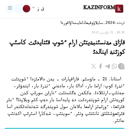
KAZINFORM
ق ز
ترەند:
2026-سايلاۋ
وقيعا
تاعايىنداۋ
اقوردا
20:39, 21 ماۋسىم 2013
قازاق مةنسئنبةيتئن ارام ءشوپ قئتايدئث كاسئپ
كوزئنة اينالدئ
استانا. 21 - ماؤسئم. قازاقپارات - يةن دالامئزدا ءشوپتئث
ءتذرئ كوپ: ارامئ بار، ادالئ بار، مادةني ءتذرئ بار، ايتةؤئر،
جةتئپ-ارتئلادئ. ةككةن ةگئستئث ءنارئن سورئپ كذن
كورةتئن ارام شوپتةردئث دة پايداسئ بار دةپ كئم ويلاپتئ؟ ءبئر
قئزئعئ، ءوزئمئز ارامعا بالاعان سول شوپتةرگة شةتةلدئكتةر اسا
قئزئعؤشئلئق تانئتئپ وتئر. ءسويتئپ، شةكارا اسئرئپ اكةتئپ
جاتئر.