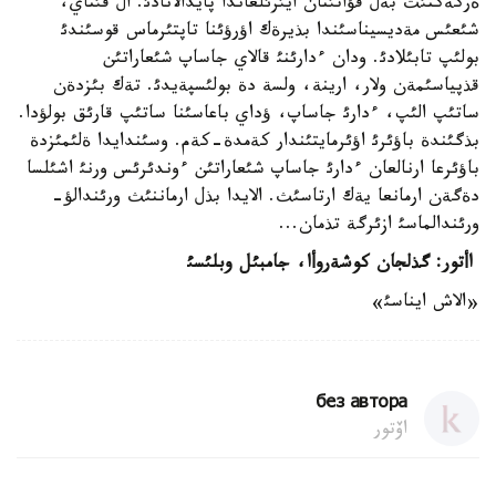
ةركةكتئث بةل قؤاتئنان ايئرئلعاندا پايدالانادئ. ال قئتاي،
شئعئس مةديسيناسئندا بذيرةك اؤرؤئنا تاپتئرماس قوسئندئ
بولئپ تابئلادئ. ودان ءدارئنئ قالاي جاساپ شئعاراتئن
قذپياسئمةن ولار، ارينة، ولسة دة بولئسپةيدئ. تةك بئزدةن
ساتئپ الئپ، ءدارئ جاساپ، ؤداي باعاسئنا ساتئپ قارئق بولؤدا.
بذگئندة باؤئرئ اؤئرمايتئندار كةمدة-كةم. وسئندايدا ةلئمئزدة
باؤئرعا ارنالعان ءدارئ جاساپ شئعاراتئن ءوندئرئس ورنئ اشئلسا
دةگةن ارمانعا يةك ارتاسئث. الايدا بذل ارماننئث ورئندالؤ-
ورئندالماسئ ازئرگة تذمان...
اأتور: گذلجان كوشةروأا، جامبئل وبلئسئ
«الاش ايناسئ»
без автора
اۆتور