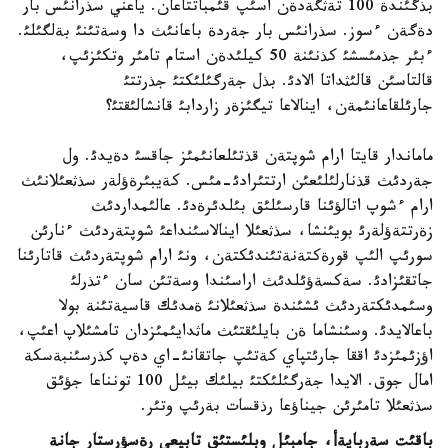
بذگئندة 100 تةثگةدةن اسئپ قئمباتتاعان. ياعني سذرانئس بار
دةگةن ءسوز. سذرانئس بار جةردة باعانئث دا وسةتئنئ بةلگئلئ.
ءبئر جذمئسشئ كذنئنة 50 كيلئدةن استام تامئر وتكئزئپ،
قالتاسئن قالئثداتا الادئ. بذل جةرگئلئكتئ جذرتتئ
جارئلقاعانئمةن، اينالاعا تيگئزةر زاردابئ قانشالئقتئ؟
ماماندار قايتا ارام شوپتةن قذتئلعانئمئز جاقسئ دةيدئ. ول
جةردئث قذنارلئلئعئن ارتتئرادئ-مئس. كةيبئرةؤلةر سذثعئلانئث
ارام ءشوپ اتالؤئنا قارسئلئق بئلدئرةدئ. عالئمداردئث
زةرتتةؤلةرئ بويئنشا، سذثعئلا اينالاسئنداعئ شوپتةردئث ءنارئن
سورئپ الئپ قورةكتةنةتئندئكتةن، ونئ ارام شوپتةردئث قاتارئنا
جاتقئزادئ. سةكسةؤئلدئث اراسئندا وسةتئن سان ءتذرلئ
وسئمدئكتةردئث ئشئندة سذثعئلانئ ةمدئك قاسيةتئنة بولا
باعالايدئ. وسئنشاما ةن بايلئقتئث ماثدايئمئزدان تامشئلاپ اعئپ،
اؤزئمئزدئ اققا جارئتپاي كةتئپ جاتقانئ-اي دةپ كذرسئنبةسكة
امال جوق. الايدا جةرگئلئكتئ بيلئك بيئل 100 تونناعا جؤئق
سذثعئلا تامئرئن جيناؤعا رذقسات بةرئپ وتئر.
باقئت سةربايةأ، جامبئل وبلئستئق تابيعي رةسؤرستار جانة