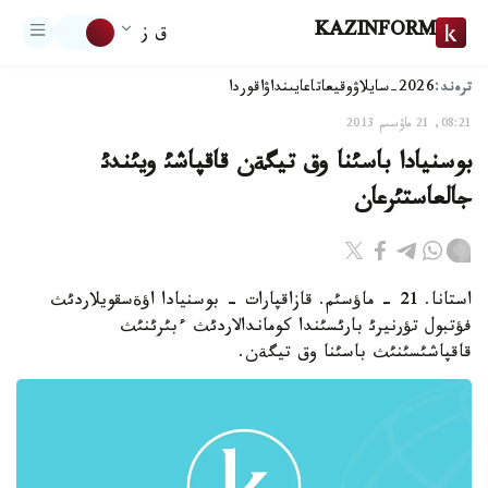
KAZINFORM
ق ز
ترەند:
2026-سايلاۋ
وقيعا
تاعايىنداۋ
اقوردا
08:21, 21 ماۋسىم 2013
بوسنيادا باسئنا وق تيگةن قاقپاشئ ويئندئ
جالعاستئرعان
استانا. 21 - ماؤسئم. قازاقپارات - بوسنيادا اؤةسقويلاردئث
فؤتبول تؤرنيرئ بارئسئندا كوماندالاردئث ءبئرئنئث
قاقپاشئسئنئث باسئنا وق تيگةن.