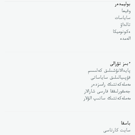
بوليمدەر
وقيعا
ساياسات
تالداۋ
ەكونوميكا
الەمدە
ءبىز تۋرالى
پايدالانۋشىلىق كەلىسىم
قۇپىيالىلىق ساياساتى
مەملەكەتتىك رامىزدەر
جەمقورلىققا قارسى شارالار
مەملەكەتتىك ساتىپ الۋلار
باسقا
سايت كارتاسى