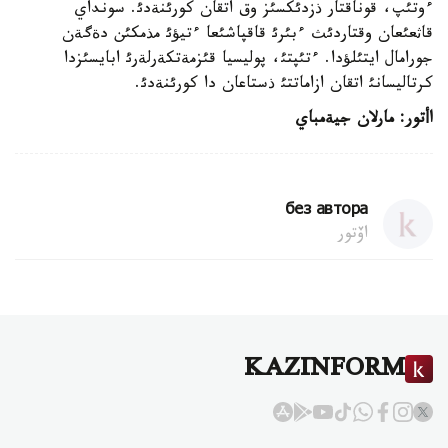
ءوتئپ، قوناقتار ذزدئكسئز وق اتقان كورئنةدئ. سونداي
قاثعئعان وقتاردئث ءبئرئ قاقپاشئعا ءتيؤئ مذمكئن دةگةن
جورامال ايتئلؤدا. ءتئپتئ، پوليسيا قئزمةتكةرلةرئ ابايسئزدا
كرتاليسانئ اتقان ازاماتتئ ذستاعان دا كورئنةدئ.
اأتور
:
مارلان جيةمباي
без автора
اۆتور
KAZINFORM