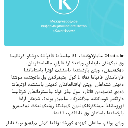
24sata.hr حابارلاؤئنشا، 51 جاستاعئ قاقپاشئ دؤشكو كرتاليسا
وق تيگةنئن بايقاماي ويئندئ ارئ قاراي جالعاستئرعان.
دةگةنمةن، ويئن بارئسئندا باسئنئث اؤئرا باستاعانئنا
قاراماستان قاقپاعا تةك 1 گول جئبةرگةن ول ماتچتئث سوثئنا
دةيئن شئداعان. ويئن اياقتالعاننان كةيئن باسئنئث اؤئرعانئ
ذدةي تذسؤمةن قاتار، سول جاق قولئ جانسئزدانعان كرتاليسا
دارئگةر كومةگئنة جذگئنؤگة .ماجبذر بولدئ. شذعئل ارادا
اؤرؤحاناعا جةتكئزئلگةننةن كةيئنگئ رةنتگةندئك تةكسةرؤ
بارئسئندا باسئنان وق تابئلئپ، الئندئ.
ويئن بولئپ جاتقان كةزدة كورشئ اؤئلدا ءذش ذيلةنؤ تويئ قاتار