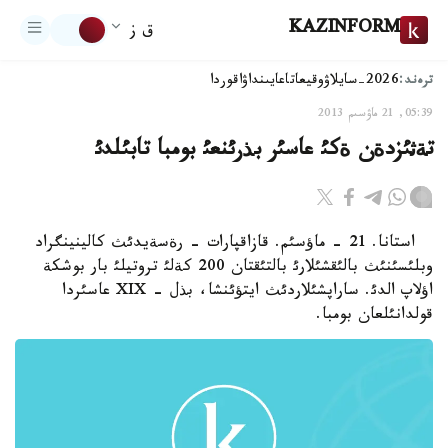
KAZINFORM
ق ز
ترەند:
2026-سايلاۋ
وقيعا
تاعايىنداۋ
اقوردا
05:39, 21 ماۋسىم 2013
تةثئزدةن ةكئ عاسئر بذرئنعئ بومبا تابئلدئ
استانا. 21 - ماؤسئم. قازاقپارات - رةسةيدئث كالينينگراد
وبلئسئنئث بالئقشئلارئ بالتئقتان 200 كةلئ تروتيلئ بار بوشكة
اؤلاپ الدئ. ساراپشئلاردئث ايتؤئنشا، بذل - XIX عاسئردا
قولدانئلعان بومبا.