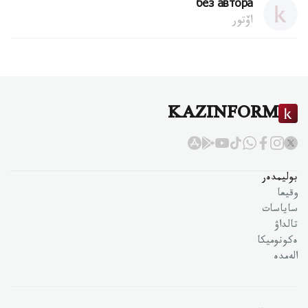
без автора
اۆتور
KAZINFORM
بوليمدەر
وقيعا
ساياسات
تالداۋ
ەكونوميكا
الەمدە