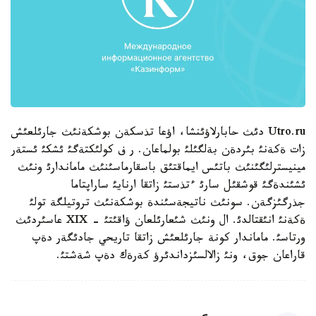
Utro.ru دئث حابارلاؤئنشا، اؤعا تذسكةن بوشكةنئث جارئلعئش
زات ةكةنئ بئردةن بةلگئلئ بولماعان. ر ف كولئكتةگئ ئشكئ ئستةر
مينيسترلئگئنئث باتئس ايماقتئق باسقارماسئنئث ماماندارئ ونئث
ئشئندةگئ قوشقئل سارئ ءتذستئ زاتقا ارنايئ ساراپتاما
جذرگئزگةن. سونئث ناتيجةسئندة بوشكةنئث تروتيلگة تولئ
ةكةنئ انئقتالدئ. ال ونئث شئعارئلعان ؤاقئتئ - XIX عاسئردئث
ورتاسئ. ماماندار كونة جارئلعئش زاتقا تاريحي جادئگةر دةپ
قاراعان جوق، ونئ زالالسئزداندئرؤ كةرةك دةپ شةشتئ.