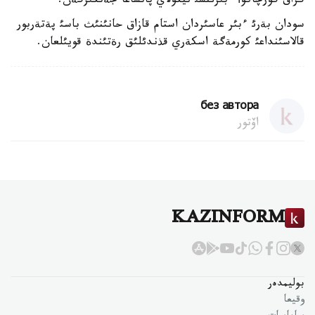
گراف گورچاكوأ ءبئرئنشئ نيكولاي پاتشاعا جةتكئزگةن.
سودان بةرئ ءبئر عاسئردان استام قازاق حانئنئث باسئ پةتةربور
قالاسئنداعئ كورمةگة اسكةري قذندئلئق رةتئندة قويئلعان.
без автора
اۆتور
KAZINFORM
بوليمدەر
وقيعا