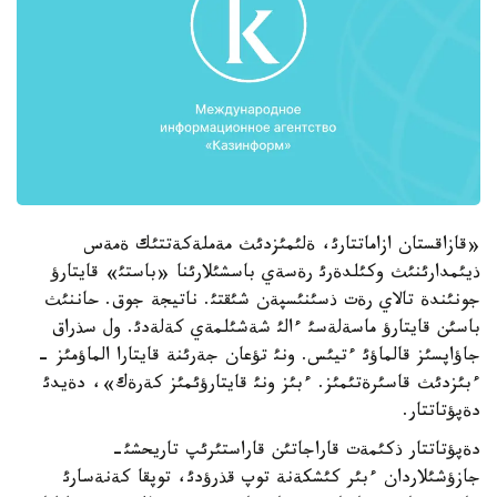
«قازاقستان ازاماتتارئ، ةلئمئزدئث مةملةكةتتئك ةمةس
ذيئمدارئنئث وكئلدةرئ رةسةي باسشئلارئنا «باستئ» قايتارؤ
جونئندة تالاي رةت ذسئنئسپةن شئقتئ. ناتيجة جوق. حاننئث
باسئن قايتارؤ ماسةلةسئ ءالئ شةشئلمةي كةلةدئ. ول سذراق
جاؤاپسئز قالماؤئ ءتيئس. ونئ تؤعان جةرئنة قايتارا الماؤمئز -
ءبئزدئث قاسئرةتئمئز. ءبئز ونئ قايتارؤئمئز كةرةك»، دةيدئ
دةپؤتاتتار.
دةپؤتاتتار ذكئمةت قاراجاتئن قاراستئرئپ تاريحشئ-
جازؤشئلاردان ءبئر كئشكةنة توپ قذرؤدئ، توپقا كةنةسارئ