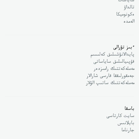
ساياسات
تالداۋ
ەكونوميكا
الەمدە
ءبىز تۋرالى
پايدالانۋشىلىق كەلىسىم
قۇپىيالىلىق ساياساتى
مەملەكەتتىك رامىزدەر
جەمقورلىققا قارسى شارالار
مەملەكەتتىك ساتىپ الۋلار
باسقا
سايت كارتاسى
بايلانىس
جارناما