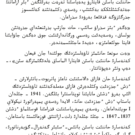
حاننئث باسئن قايتارؤ يدةياسئنا تةرةث بةرئلگةن ءبئر ازاماتتئ
جةتةكشئلئككة بةكئتئپ، رةسةي ذكئمةتئنة كةلئسسوز
جذرگئزؤگة قذقئعئ بةرؤدئ سذراعان.
«ةگةر ءبئز سذراؤ سالئپ، حات جازئپ بذرئنعئداي جذرةتئن
بولساق، رةسةيدئث رةسمي ورگاندارئنئث جوق دةگةن جاؤابئنا
قايتا جولئعامئز»، دةيدئ ماجئلئسمةندةر.
«ةث سوثعئ حانئمئز تاؤةلسئزدئك جولئندا جان قيعان
كةنةسارئ حاننئث باسئن قايتارا الماساق ةلدئگئمئزگة سئن»،-
دةپ وتئر دةپؤتاتتار.
كةنةسارئ حان قازاق دالاسئنئث ناعئز پاتريوت-باتئرلارئن -
ءذش ءجذزدئث وكئلدةرئن قازاق مةملةكةتئنة تاؤةلسئزدئك
الئپ بةرؤ ءذشئن ماثايئنا توپتاستئرا بئلگةن. 1941 - جئلدان
باستاپ ءذش ءجذزدئث حانئ، الايدا رةسةي يمپةراتورئ نيكولاي
I مويئنداماعان. رةسةي يمپةرياسئنئث قذرامئنا قوسئلماؤ ءذشئن
1837-1847 - جئلئ جئلدارئ ذلت-ازاتتئق قوزعالئستئ باستاعان.
كةنةسارئ حاننئث باسئن باتئس-ءسئبئر گةنةرال-گؤبةرناتورئ،