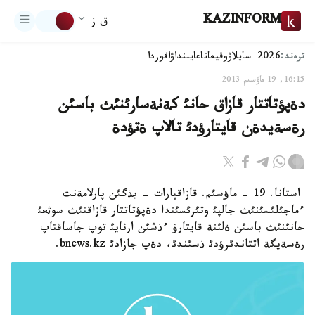
KAZINFORM
ق ز
ترەند:
2026-سايلاۋ
وقيعا
تاعايىنداۋ
اقوردا
16:15, 19 ماۋسىم 2013
دةپؤتاتتار قازاق حانئ كةنةسارئنئث باسئن
رةسةيدةن قايتارؤدئ تالاپ ةتؤدة
استانا. 19 - ماؤسئم. قازاقپارات - بذگئن پارلامةنت
ءماجئلئسئنئث جالپئ وتئرئسئندا دةپؤتاتتار قازاقتئث سوثعئ
حانئنئث باسئن ةلئنة قايتارؤ ءذشئن ارنايئ توپ جاساقتاپ
رةسةيگة اتتاندئرؤدئ ذسئندئ، دةپ جازادئ bnews.kz.