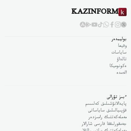
KAZINFORM
بوليمدەر
وقيعا
ساياسات
تالداۋ
ەكونوميكا
الەمدە
ءبىز تۋرالى
پايدالانۋشىلىق كەلىسىم
قۇپىيالىلىق ساياساتى
مەملەكەتتىك رامىزدەر
جەمقورلىققا قارسى شارالار