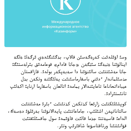
وسئ اؤئلدئث كةرةگةسئن قالاپ، بذگئنگئدةي ئرگةلئ ةلگة
اينالؤئنا ةثبةگئ سئثگةن «جاثا قادام» قوعامدئق بئرلةستئگئ
جاثا مةشئتتئث سالئنؤئنا دا سةبةپكةر بولدئ. قازاقستان
مذسئلماندار ءدئني باسقارماسئنئث يةلئگئنة وتكةن بذل
عيباداتحاناعا تاعايئندالار يمامدئ اتالعان باسقارما ارنايئ اكةلئپ
تانئستئرادئ.
كوپشئلئكتئث زارئعا كذتكةن كذنئنئث ءبئرئ مةشئتتئث
سالتاناتپةن اشئلئپ، جاماعاتتئث پايدالانؤئنا بةرئلؤئ دةسةك،
الداعئ قاسيةتتئ جذما قالئث قاؤئمدئ سول جاقسئلئقتئث
قؤانئشئنا ورتاقتاسؤعا شاقئرئپ وتئر.