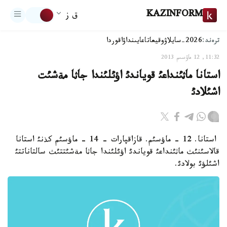
KAZINFORM
ق ز
ترەند:
2026-سايلاۋ
وقيعا
تاعايىنداۋ
اقوردا
11:32, 12 ماۋسىم 2013
استانا ماثئنداعئ قوياندئ اؤئلئندا جاثا مةشئت
اشئلادئ
استانا. 12 - ماؤسئم. قازاقپارات - 14 - ماؤسئم كذنئ استانا
قالاسئنئث ماثئنداعئ قوياندئ اؤئلئندا جاثا مةشئتتئث سالتاناتتئ
اشئلؤئ بولادئ.