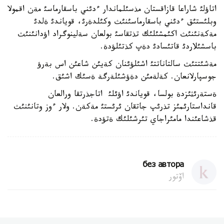
اتاؤلئ شاراعا قازاقستان مذسئلماندار ءدئني باسقارماسئ مةن اقمولا
وبلئستئق ءدئني باسقارماسئنئث وكئلدةرئ، قوياندئ ةلدئ
مةكةنئنئث اكئمشئلئك تذتقاسئ بولعان سةلينوگراد اؤدانئنئث
باسشئلاردئ قاتئسادئ دةپ كذتئلؤدة.
مةشئتتئث سالتاناتتئ اشئلؤئنان كةيئن شاعئن اس بةرؤ
جوسپارلانعان. كةلةمئن دةؤشئلةرگة ةسئك اشئق.
ةستةرئثئزدة بولسا، قوياندئ اؤئلئ اتاجذرتقا ورالعان
قانداستارئمئز تذرئپ جاتقان ئرئستئ مةكةن. ولار ءوز وتانئنئث
قذشاعئندا مامئراجاي تئرشئلئك ةتؤدة.
без автора
اۆتور