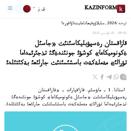
KAZINFORM
ق ز
ترەند:
2026-سايلاۋ
وقيعا
تاعايىنداۋ
اقوردا
09:02, 01 ماۋسىم 2013
قازاقستان رةسپؤبليكاسئنئث «جاسئل
ةكونوميكاعا» كوشؤئ جونئندةگئ تذجئرئمداما
تؤرالئ» مةملةكةت باسشئسئنئث جارلئعئ بةكئتئلدئ
استانا. 1 - ماؤسئم. قازاقپارات - «قازاقستان
رةسپؤبليكاسئنئث «جاسئل ةكونوميكاعا» كوشؤئ جونئندةگئ
تذجئرئمداما تؤرالئ» مةملةكةت باسشئسئنئث جارلئعئ بةكئتئلدئ.