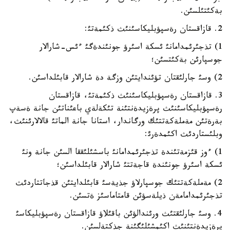
بةكئتئلسئن.
2. قازاقستان رةسپؤبليكاسئنئث ذكئمةتئ:
1) تذجئرئمدامانئ ئسكة اسئرؤ جونئندةگئ ءئس-شارالار
جوسپارئن بةكئتسئن؛
2) وسئ جارلئقتان تؤئندايتئن وزگة دة شارالار قابئلداسئن.
3. قازاقستان رةسپؤبليكاسئنئث ذكئمةتئ، قازاقستان
رةسپؤبليكاسئنئث پرةزيدةنتئنة تئكةلةي باعئناتئن جانة ةسةپ
بةرةتئن مةملةكةتتئك ورگاندار، استانا جانة الماتئ قالالارئنئث،
وبلئستاردئث اكئمدةرئ:
1) ءوز قئزمةتئندة تذجئرئمدامانئ باسشئلئققا السئن جانة ونئ
ئسكة اسئرؤ جونئندة قاجةتتئ شارالار قابئلداسئن؛
2) مةملةكةتتئك جوسپارلاؤ جذيةسئ قابئلدايتئن قذجاتتاردئث
تذجئرئمدامامةن ذيلةسؤئن قامتاماسئز ةتسئن.
4. وسئ جارلئقتئث ورئندالؤئن باقئلاؤ قازاقستان رةسپؤبليكاسئ
پرةزيدةنتئنئث اكئمشئلئگئنة جذكتةلسئن.