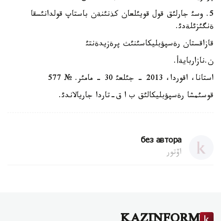
5. وسئ جارلئق قول قويئلعان كذنئنةن باستاپ قولدانئسقا
ةنگئزئلةدئ.
قازاقستان رةسپؤبليكاسئنئث پرةزيدةنتئ
ن.نازاربايةأ.
استانا، اقوردا، 2013 - جئلعئ 30 - مامئر. № 577
قوسئمشا رةسپؤبليكالئق ب ا ق-تاردا جاريالاندئ.
без автора
اۆتور