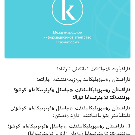
قازاقپارات قذجاتتئث ءماتئنئن تاراتادئ
قازاقستان رةسپؤبليكاسئ پرةزيدةنتئنئث جارلئعئ
قازاقستان رةسپؤبليكاسئنئث «جاسئل ةكونوميكاعا» كوشؤئ
جونئندةگئ تذجئرئمداما تؤرالئ
قازاقستان رةسپؤبليكاسئنئث «جاسئل ةكونوميكاعا» كوشؤئن
قامتاماسئز ةتؤ ماقساتئندا قاؤلئ ةتةمئن:
1. قازاقستان رةسپؤبليكاسئنئث «جاسئل ةكونوميكاعا» كوشؤئ
جونئندةگئ تذجئرئمداما (بذدان ءارئ - تذجئرئمداما)