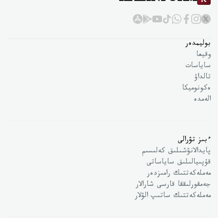
KAZINFORM
بوليمدەر
وقيعا
ساياسات
تالداۋ
ەكونوميكا
الەمدە
ءبىز تۋرالى
پايدالانۋشىلىق كەلىسىم
قۇپىيالىلىق ساياساتى
مەملەكەتتىك رامىزدەر
جەمقورلىققا قارسى شارالار
مەملەكەتتىك ساتىپ الۋلار