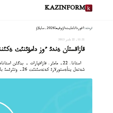
KAZINFORM
ترەند:
اقوردا
تاعايىنداۋ
وقيعا
2026-سايلاۋ
11:21, 22 مامىر 2013
قازاقستان ةندئ ءوز دامؤئنئث ةكئنش
استانا. 22- مامئر. قازاقپارات - بذگئن 
شةتةل ينأةستورلارئ كةثةسئنئث 26- وتئرئسئ باستالدئ.