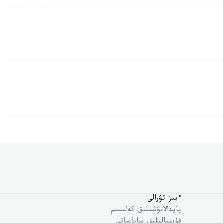
ءبىز تۋرالى
پايدالانۋشىلىق كەلىسىم
قۇپىيالىلىق ساياساتى