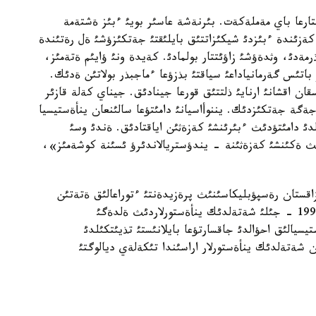
تارعا باي مةملةكةت. بئرنةشة عاسئر بويئ ءبئز ةشتةمة
زئندة ءبئزدئ شيكئزاتتئق بايلئقتئ جةتكئزؤشئ ةل رةتئندة
مةدئ، وثدةؤشئ زاؤئتتار بولمادئ. كةيدة ونئ ؤايئم ةتةمئز،
اتئس گةرمانياداعئ سياقتئ بذزؤعا ءماجبذر بولاتئن ةدئك.
ن اقشانئ ارنايئ ذلتتئق قورعا جينادئق. جيناي كةلة قازئر
ة جةتكئزدئك. يننوأاسيانئ دامئتؤعا سالئنعان ينأةستيسيا
ئ دامئتؤدئث ءبئرئنشئ كةزةثئن اياقتادئق. ةندئ وسئ
نئث ةكئنشئ كةزةثئنة - يندؤستريالاندئرؤ ئسئنة كوشةمئز»،
قستان رةسپؤبليكاسئنئث پرةزيدةنتئ ءتوراعالئق ةتةتئن
كةثةس ءماجئلئس ورگانئ بولئپ تابئلادئ. كةثةس 1998 - جئلئ شةتةلدئك ينأةستورلاردئث ةلدةگئ
يسيالئق احؤالدئ جاقسارتؤعا بايلانئستئ تذيئتكئلدئ
شةتةلدئك ينأةستورلار اراسئندا تئكةلةي ديالوگتئ