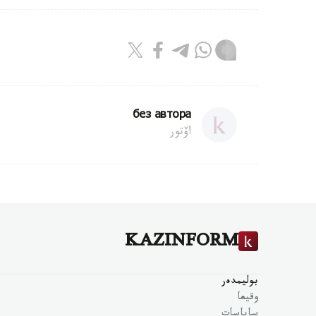
без автора
اۆتور
KAZINFORM
بوليمدەر
وقيعا
ساياسات