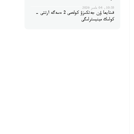
10:55, 04 مامىر 2026
قىتايعا ۇن جەتكىزۋ كولەمى 2 ەسەگە ارتتى -
كولىك مينيسترلىگى