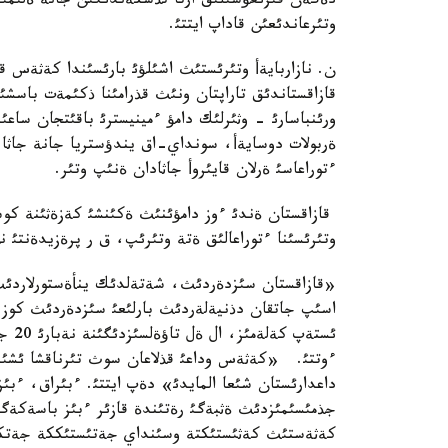
دةگةن قئزئعؤشئلئق ارتا تذسكةندئگئن جانة ةلئمئز
وتئرعاندئعئن قاداپ ايتتئ.
ن. نازاربايةأ وتئرئستئث اشئلؤئ بارئسئندا كةثةس قذ
قازاقستاندئق تاراپتان ونئث قذرامئنا ذكئمةت باسش
ورئنباسارئ - وثئرلئك دامؤ ءمينيسترئ باقئتجان ساعئن
ةربولات دوسايةأ، سونداي-اق يندؤستريا جانة جاثا تة
ءتوراعاسئ ةرلان قايئروأ جاثادان ةنئپ وتئر.
قازاقستان ةندئ ءوز دامؤئنئث ةكئنشئ كةزةثئنة كوش
وتئرئسئنا ءتوراعالئق ةتة وتئرئپ، ق ر پرةزيدةنتئ نذ
«قازاقستان سئزدةردئث، شةتةلدئك ينأةستورلاردئث،
ئستة
ءوتتئ. «كةثةس وداعئ قذلاعان سوث تئرناقشا ئشئند
داعدارئستان شئعا المايدئ» دةپ ايتتئ. ءبئراق، ءب
كةثةستئث كةثئستئكتة وسئنداي جةتئستئككة جةت