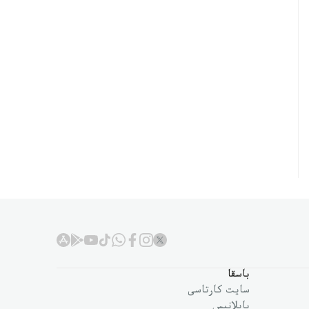
باسقا
سايت كارتاسى
بايلانىس