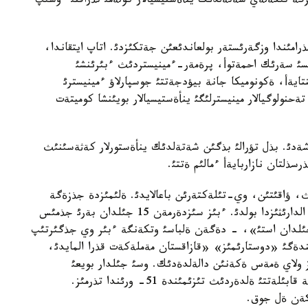
گة تئكةلةي شةتةلدئك ينأةستيسيالار كولةمئ تذراقتئ ءوسئپ
رامئندا وزگةرئستةر بولعاندئعئن جةتكئزدئ. اتاپ ايتقاندا،
ئسئ سةرئك احمةتوأ، پرةمةر-ءمينيستردئث ءبئرئنشئ
تايةأ، ةكونوميكا جانة بيؤدجةتتئ جوسپارلاؤ ءمينيسترئ
حنولوگيالار مينيسترلئگئ ينأةستيسيالار بويئنشا كوميتةت
ةدئ. بذل تؤرالئ بذگئن شةتةلدئك ينأةستورلار كةثةسئنئث
رسذلتان نازاربايةأ ءمالئم ةتتئ.
 ؤاقئتئن، وي-تئلةكتةرئن باعالايدئ. ةلئمئزدة جذزةگة
اسئپ جاتقان دذنيةلةردئث بارلئعئ سئزدةردئث كوز الدارئثئزدا بولدئ. ءبئز سئزدةرمةن 15 جئلدان بةرئ جذمئس
پ كةلةمئز، ال ةل تاؤةلسئزدئگئنة نةبارئ 20 جئلدان استئ»، - دةگةن ةلباسئ وتكةنگة ءبئر وي جذگئرتئپ
ةگئ «دوستارئمئز» «قازاقستان مةملةكةت قذرا المايدئ،
ئز ولاي ةمةس ةكةنئن دالةلدةدئك. وسئ جئلدار بويعئ
جذمئسئمئزدئث ةثبةگئ رةتئندة قازئر ءبئز باسةكةگة قابئلةتتئ ةلدةردئث تئزئمئندة 51- ورئندا تذرمئز.
كةن ةل جوق.