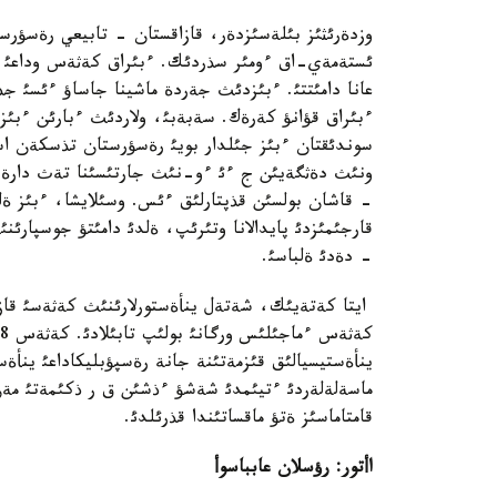
وزدةرئثئز بئلةسئزدةر، قازاقستان - تابيعي رةسؤرس
ئستةمةي-اق ءومئر سذردئك. ءبئراق كةثةس وداعئ كة
عانا دامئتتئ. ءبئزدئث جةردة ماشينا جاساؤ ءئسئ جذر
ءبئراق قؤانؤ كةرةك. سةبةبئ، ولاردئث ءبارئن ءبئز ب
سوندئقتان ءبئز جئلدار بويئ رةسؤرستان تذسكةن اسقا
ونئث دةثگةيئن ج ءئ ءو-نئث جارتئسئنا تةث دارةجةگ
- قاشان بولسئن قذپتارلئق ءئس. وسئلايشا، ءبئز ةلد
قارجئمئزدئ پايدالانا وتئرئپ، ةلدئ دامئتؤ جوسپارئ
- دةدئ ةلباسئ.
ايتا كةتةيئك، شةتةل ينأةستورلارئنئث كةثةسئ قازا
ينأةستيسيالئق قئزمةتئنة جانة رةسپؤبليكاداعئ ينأةست
ماسةلةلةردئ ءتيئمدئ شةشؤ ءذشئن ق ر ذكئمةتئ مةن 
قامتاماسئز ةتؤ ماقساتئندا قذرئلدئ.
اأتور: رؤسلان عابباسوأ