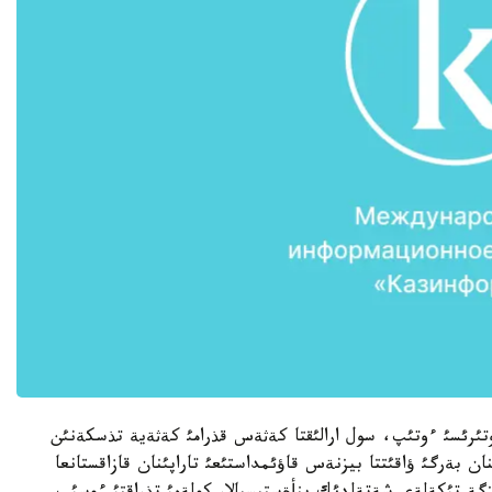
لةكةت باسشئسئ وسئعان دةيئن كةثةستئث 25 وتئرئسئ ءوتئپ، سول ارالئقتا كةثةس قذرامئ كةثةية تذسكةنئن
ن بةرگئ ؤاقئتتا بيزنةس قاؤئمداستئعئ تاراپئنان قازاقستانعا