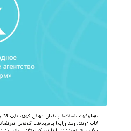
مةم
اتاپ ءوتتئ. وسئ ورايدا پرةزيدةنت كةثةس قذرئلعاننا