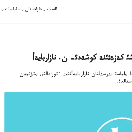
الەمدە
قازاقستان
ساياسات
ت
ئ كةزةثئنة كوشةدئ- ن. نازاربايةأ
استانادا ةلباسئ نذرسذلتان نازاربايةأتئث ءتوراعالئق ةتؤئمةن