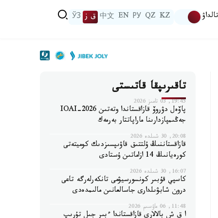
الداۋ
KZ
QZ
РУ
EN
中文
ق ز
ЎЗ
تاقىرىپقا قاتىستى
19:45, 03 تامىز 2026
پاۆەل دۋروۆ قازاقستاندا وتەتىن IOAI-2026
جەڭىمپازدارىنا ماراپاتتار بەرمەك
20:08, 30 شىلدە 2026
قازاقستاننىڭ ۇلتتىق قاۋىپسىزدىك كوميتەتى
كورەيانىڭ 14 ازاماتىن ۇستادى
16:07, 30 شىلدە 2026
كاسپي قۇبىر كونسورسيۋمى تانكەرلەرگە تاعى
درون شابۋىلدارى جاسالعانىن مالىمدەدى
11:48, 06 ماۋسىم 2026
ا ق ش بالالارى قازاقستاندا ءبىر جىل تۇرىپ