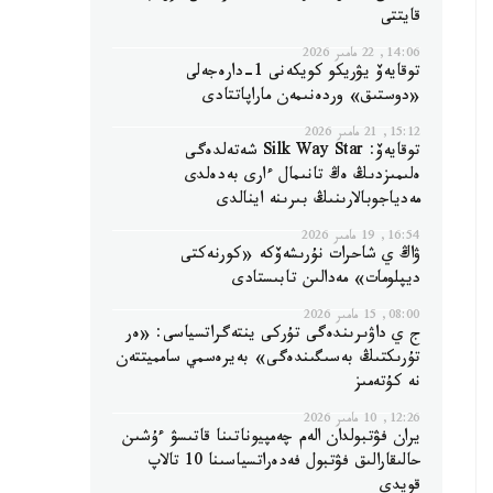
قايتتى
14:06, 22 مامىر 2026
توقايەۆ يۋريكو كويكەنى 1-دارەجەلى
«دوستىق» وردەنىمەن ماراپاتتادى
15:12, 21 مامىر 2026
توقايەۆ: Silk Way Star شەتەلدەگى
ەلىمىزدىڭ ەڭ تانىمال ءارى بەدەلدى
مەدياجوبالارىنىڭ بىرىنە اينالدى
16:54, 19 مامىر 2026
ۋاڭ ي شاحرات نۇرىشەۆكە «كورنەكتى
ديپلومات» مەدالىن تابىستادى
08:00, 15 مامىر 2026
ج ي داۋىرىندەگى تۇركى ينتەگراتسياسى: «ەر
تۇرىكتىڭ بەسىگىندەگى» بەيرەسمي سامميتتەن
نە كۇتەمىز
12:26, 10 مامىر 2026
يران فۋتبولدان الەم چەمپيوناتىنا قاتىسۋ ءۇشىن
حالىقارالىق فۋتبول فەدەراتسياسىنا 10 تالاپ
قويدى