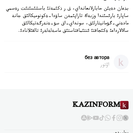
بذعان دةيئن حابارلانعانداي، ق ر ذكئمةتئ باسشئسئنئث رةسمي
ساپارئ بارئسئندا وزبةك تاراپئمةن ساؤدا-ةكونوميكالئق جانة
مادةني-گؤمانيتارلئق، سونداي-اق سؤ-ةنةرگةتيكالئق
سالالارداعئ ةكئجاقتئ ئنتئماقتاستئق ماسةلةلةرئ تالقئلانادئ.
без автора
اۆتور
KAZINFORM