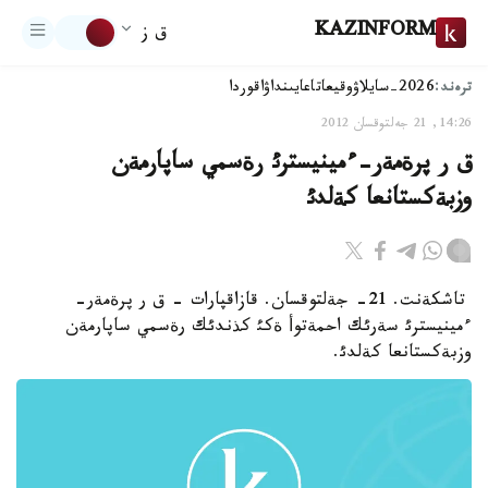
KAZINFORM
ق ز
ترەند:
2026-سايلاۋ
وقيعا
تاعايىنداۋ
اقوردا
14:26, 21 جەلتوقسان 2012
ق ر پرةمةر-ءمينيسترئ رةسمي ساپارمةن
وزبةكستانعا كةلدئ
تاشكةنت. 21- جةلتوقسان. قازاقپارات - ق ر پرةمةر-
ءمينيسترئ سةرئك احمةتوأ ةكئ كذندئك رةسمي ساپارمةن
وزبةكستانعا كةلدئ.