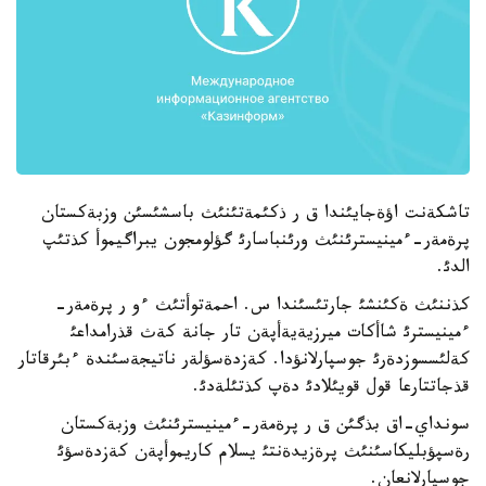
تاشكةنت اؤةجايئندا ق ر ذكئمةتئنئث باسشئسئن وزبةكستان
پرةمةر-ءمينيسترئنئث ورئنباسارئ گؤلومجون يبراگيموأ كذتئپ
الدئ.
كذننئث ةكئنشئ جارتئسئندا س. احمةتوأتئث ءو ر پرةمةر-
ءمينيسترئ شاأكات ميرزيةيةأپةن تار جانة كةث قذرامداعئ
كةلئسسوزدةرئ جوسپارلانؤدا. كةزدةسؤلةر ناتيجةسئندة ءبئرقاتار
قذجاتتارعا قول قويئلادئ دةپ كذتئلةدئ.
سونداي-اق بذگئن ق ر پرةمةر-ءمينيسترئنئث وزبةكستان
رةسپؤبليكاسئنئث پرةزيدةنتئ يسلام كاريموأپةن كةزدةسؤئ
جوسپارلانعان.