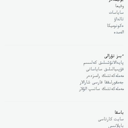
بوليمدەر
وقيعا
ساياسات
تالداۋ
ەكونوميكا
الەمدە
ءبىز تۋرالى
پايدالانۋشىلىق كەلىسىم
قۇپىيالىلىق ساياساتى
مەملەكەتتىك رامىزدەر
جەمقورلىققا قارسى شارالار
مەملەكەتتىك ساتىپ الۋلار
باسقا
سايت كارتاسى
بايلانىس